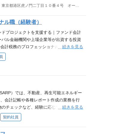
対応 ◇配当計算等の関連資料の作成業務、
東京都港区虎ノ門二丁目１０番４号 オークラプレステージタワー10階 他(2)
分かるため、みんなから「ありがとう！」
 当社は設立以来、ファンドアドミニストレー
務は丁寧に引継ぎを行いますので、未経験で
ァンドアドミニストレーションについても、今
大歓迎です！ チームの雰囲気 ASAグループ
ナル職（経験者）
PE投資には一般的に投資事業有限責任組合
Rは9割が女性です。 メンバーそれぞれ個性が
株式会社、合同会社、一般社団法人などの管
ンドプロジェクトを支援する｜ファンド会計
という点。 新入社員の方に入社後にインタ
無限責任組合員（GP）のサポートも対応して
ーバル金融機関や上場企業等が出資する投資
丁寧に教えてもらえるなんで申し訳ないで
ービスの強化を推進するメインメンバーとして
続きを見る
、会計税務のプロフェッショナルとして担当
尊重して働いているメンバーです。
も多く扱っており、ご自身の知識や経験が社
員
ことができます。 業務内容 不動産ファンド
計税務業務等をメインで対応いただきます。
ァンドプロジェクト全体を円滑に進めるため
決案を提示し、高い満足度を得られるように
US-GAAP、IFRS、連結パッケージ、連
ASARP）では、不動産、再生可能エネルギー
バイザリー 投資家報告レポート作成 税務
た、会計記帳や各種レポート作成の業務を行
施策の推進・実行 やりがい プロジェクト
続きを見る
物のチェックなど、経験に応じて社内外の関
ションをとりながら、高い正確性と、堅実か
進めていただきます。 ・お客様からの証憑
契約社員
とができます。また、チーム内外の多様なス
の会計記帳に関するもの） ・通常取引仕訳の
、チームで協力してプロジェクトを成功に導
各取引の会計上の判断 ・取引・契約をもと
方を歓迎します。