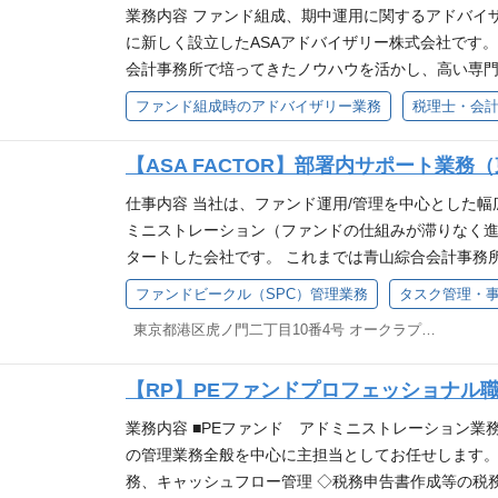
す。 また、社内の他部署との連携も多く発生するた
業務内容 ファンド組成、期中運用に関するアドバイザ
両立させながら業務を推進することが求められます
に新しく設立したASAアドバイザリー株式会社です。
改善・効率化の提案にも積極的に関わり、投資プロ
会計事務所で培ってきたノウハウを活かし、高い専
未経験から専門性を高めていくことを期待しています
関するアドバイザリー、多種多様な証券化案件の組
ファンド組成時のアドバイザリー業務
税理士・会
で、一連の流れに関わることができます。 業務を進
融、不動産を中心とするビジネスをサポートするため
ミュニケーションをとる必要があるため、高いコミ
からニーズの高い、ファンド組成、期中運用に関す
【ASA FACTOR】部署内サポート業務
す。 そのため、大きな裁量と高い専門性を身につけ
ネジャーに対する業務サポートの2つを軸にサービス
融機関や投資家も多く、英語でのコミュニケーション
融、不動産を中心とするビジネスをサポートすると
仕事内容 当社は、ファンド運用/管理を中心とした幅
解、メール等でのコミュニケーションがメインです
拡大していきます。 今回の採用については、ファン
ミニストレーション（ファンドの仕組みが滞りなく進む
さい。スピーキングは特に必要ありません。） ファ
資ストラクチャーにおける財務モデルやキャッシュ
タートした会社です。 これまでは青山綜合会計事務
計・税務や法務に興味を持っていただいた場合は、
デリジェンスなど、お客様のニーズに幅広く応える
ましたが、よりサービスの幅を広げるべく法人化いた
ファンドビークル（SPC）管理業務
タスク管理・
るスキルアップを目指すことも可能です。 チームの
ウハウの構築に、ともにチャレンジいただける方を募
ミニストレーション業務の中で次のお仕事をお願いし
東京都港区虎ノ門二丁目10番4号 オークラプレステージタワー10階
を幅広く提供しているチームですが、業務内容によっ
持ちの方を求めているということではありません。
化、担当者への配付、ファイリング ・社内申請/稟議
ンバーが在籍しています。 メンバーのほぼ全員が未
期待に応える様々なサービスの提供を通じ、当社の
や役所での書類提出/取得 ・インターネットバンキン
づらいのか」「何に困ることが多いか」などをよく
【RP】PEファンドプロフェッショナル
事業を育てていくことに尽力いただける方を希望して
タ登録 ・社内担当者やお客様への電話やメールでの確
ら、プロジェクトを進めています。 ご自身のキャリ
性2名）。30代～40代のメンバーが在籍しています
仕事だけど、他にもやることがある…」「できればだ
業務内容 ■PEファンド アドミニストレーション業
は他職種にチャレンジするなど、将来的にも業務の幅
業創出、サービス拡大をともに進めていく高いモチ
悩みを解決できる、サポートのポジションです。 特
の管理業務全般を中心に主担当としてお任せします。 
ではありませんが、お互いにサポートしあいながら
ております。 チームの雰囲気 2021年6月に新しく
ある書類がすぐに見れません。 そんなときに、PD
務、キャッシュフロー管理 ◇税務申告書作成等の税
籍しています。
す。スタートアップメンバーとして、これまでのご
ケーションを取っていただくことで福岡オフィスメ