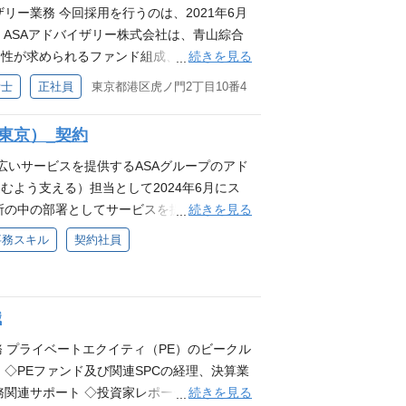
め、全社視点を持ち、スピード感と正確性を
リー業務 今回採用を行うのは、2021年6月
。将来的には、顧客や関係者との調整、業務
 ASAアドバイザリー株式会社は、青山綜合
ジェクト全体を支える不可欠な存在として、
続きを見る
門性が求められるファンド組成、期中運用に
。 やりがい ファンドのスタートから完了ま
成に関するアドバイザリー等によって、金
計士
正社員
東京都港区虎ノ門2丁目10番4
めるためには、お客様や社内外の関係者とコ
に立ち上がった法人です。 当面は、お客様
ュニケーション能力や調整力が求められま
るアドバイザリーと、金融機関・アセットマ
（東京）_契約
ることが可能です。 また、お客様は海外の金
を提供しますが、高い専門性を発揮して、金
が必要になる場面もあります。 （文書読
いうビジョンのもとに、サービス領域を随時
広いサービスを提供するASAグループのアド
。専用翻訳サイトもありますのでご安心くだ
ドスキーム組成時のアドバイザリー業務、投
よう支える）担当として2024年6月にス
ンド全体のコントロールを経験する中で、会
フローモデルの作成業務、財務・税務デュー
続きを見る
所の中の部署としてサービスを提供しており
異動も含め、業務範囲や経験を拡げてさらな
ためのサービス提供とそれらサービス提供ノ
しました。 今回のポジションは、広いアド
事務スキル
契約社員
雰囲気 ファンドアドミニストレーション業務
集しています。 上記すべての業務経験をお
たいと考えています。 ・書類の郵送、PDF
て大きく3つに分かれています。約80名のメ
会計税務の専門知識をお持ちの方、お客様の
書の作成 ・銀行提出書類の作成 ・金融機関
経験からのスタートなので、「どこが分かり
ビジョン実現に向けて、新たな事業の創出、
グへのデータ登録 ・社内システムへのデー
知っているため、教え合い、助け合いなが
職
います。 現在、社員数は3名（男性1名、女
認など ★おしごとのやりがい★ 「大事な
アを踏まえ、幅広く業務を経験する、もしく
。スタートアップメンバーの一員として、事
れかにやってもらいたい…」 そんな社内の
務 プライベートエクイティ（PE）のビークル
を拡げていくことが可能です。 簡単な仕事
ベーションをお持ちの方のご応募、お待ちし
に、福岡オフィスで働くメンバーは、東京に
◇PEファンド及び関連SPCの経理、決算業
育児や介護などと両立するメンバーも多く在
設立されました。 現在、男性1名、女性2名で
Fにして保存したり、モニター越しにコミュニ
続きを見る
務関連サポート ◇投資家レポーティング及び
経験・人脈などを活かしてご活躍いただける
ンバーの業務の効率化やスピードアップにつ