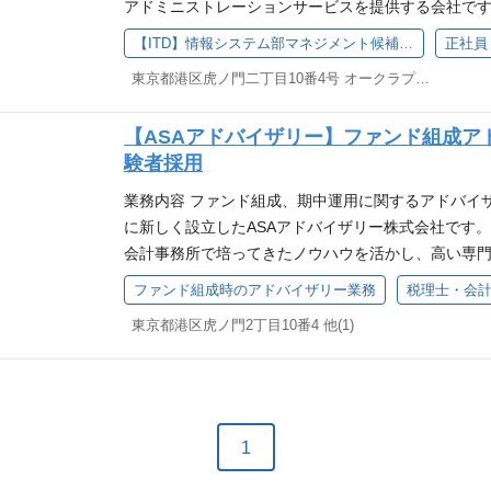
アドミニストレーションサービスを提供する会社で
っているのでご安心ください。
を支える役割を担う事業の生命線です。この基盤を
【ITD】情報システム部マネジメント候補_正社員
正社員
プログラミングやインフラ構築などの実務経験は不問
東京都港区虎ノ門二丁目10番4号 オークラプレステージタワー10階
他現場メンバーともコミュニケーションがとれる能力
容 業務委託メンバーや外部パートナーのマネジメン
【ASAアドバイザリー】ファンド組成ア
など、マネジメントとしての経験を段階的に積んでい
験者採用
のコントロール(実際の開発・構築は外部パートナーが
せ対応 ・サーバー、ネットワーク機器のモニタリン
業務内容 ファンド組成、期中運用に関するアドバイザ
部門の業務課題ヒアリング、IT活用による解決策の企
に新しく設立したASAアドバイザリー株式会社です。
案・報告 ・情報システム部門の運営・メンバーマネ
会計事務所で培ってきたノウハウを活かし、高い専
関するアドバイザリー、多種多様な証券化案件の組
ファンド組成時のアドバイザリー業務
税理士・会
融、不動産を中心とするビジネスをサポートするため
東京都港区虎ノ門2丁目10番4 他(1)
験・知識を持ちながら、その専門性を税務の枠の中だ
みを武器に、投資先企業の経営の最前線へ踏み込み
の向上を実現していく。そんな挑戦に心を動かされる
単なる投資ではありません。 地域に根差した企業の
と。その実現のために、一社一社と本気で向き合い
1
でいます。 資格の有無やストラクチャードファイナ
税務の知見を武器に、「企業を変えたい」「地域の