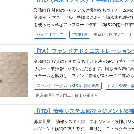
【ITD（東京オフィス）】事務作業スタ
にした経過勘定シートの更新 ・固定資産の判断とシ
・投資家報告数値作成補助 ASAレポーティングプ
業務内容 社内のヘルプデスク機能をもつITチーム内
ます。 日々のコミュニケーションは、チャットや電話
業務例 ・マニュアル、手順書に沿った請求書処理や
に特化した研修動画も作成しています。 在宅勤務が
を使った簡単なアップロード作業 ・新PCの開梱作
れませんが、ASAレポーティングプロフェッショナ
応です）、端末管理 ・社内担当者とのメールやり取り
バックオフィス
契約社員
ご安心ください。 チームの雰囲気 在宅勤務での就
れた手順を丁寧かつ確実に対応できる方を歓迎します。 9
ような状況ではありませんが、メールやチャットを
ご相談可能です。フレックス勤務制度を導入してい
【TA】ファンドアドミニストレーション
ュニケーションがとれるように 取り組んでいます。
す。 ※今回は東京オフィスに出社勤務いただける方
ングをしますが、その際は仕事の話もしつつ、住ん
業務内容 投資のために立ち上げる法人SPC（特別
いとした雰囲気です。 子育てや介護と両立している
サポート業務を行っていただきます。同じ法人内に
続けたい方、副業として業務委託で就業しているメ
うチームと協力し、ファンド管理がスムーズに進め
す。
行います。業務の守備範囲が広く、様々な要望に応
ファンドビークル（SPC）管理業務
タスク管理・
あります。 SPCに関する専門知識がない状態から
東京都港区虎ノ門二丁目１０番４号
んどです。 ■具体的な業務内容 ・請求書作成、発行
の連絡窓口業務 ・各種システム登録、申請業務 ・専
【ITD】情報システム部マネジメント候補
期日管理フォロー業務 ・その他の事務対応 まずは
しずつ業務を習得いただき、業務に慣れてきたタイ
募集背景 ｜情報システム部 マネジメント候補ポジ
いと考えています。責任感を持って、長期的に活躍
ネジメント候補の求人です。 当社は、ストラクチャ
ですが、わからないことや質問があれば、社内ツール