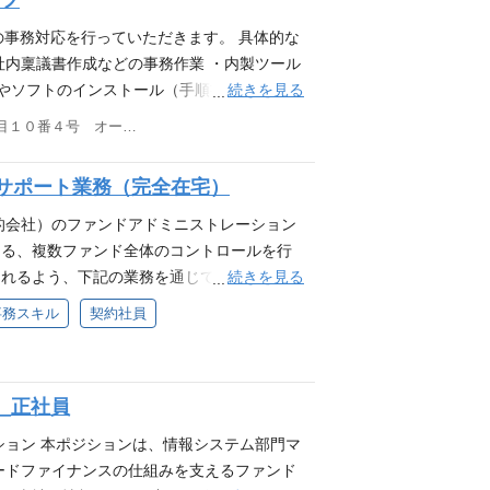
ッフ
ステムへの台帳登録 ・月次試算表作成補助
ロフェッショナルは、在宅勤務での業務となり
の事務対応を行っていただきます。 具体的な
、Zoom等を活用しています。また、業務
社内稟議書作成などの事務作業 ・内製ツール
初めての場合、最初は少し戸惑われるかもし
続きを見る
業やソフトのインストール（手順書に沿った対
ルのメンバーが丁寧に指導いたしますので、
 など 特別なスキルは不要です。 決めら
東京都港区虎ノ門二丁目１０番４号 オークラプレステージタワー10階
業なので、頻繁にチームメンバーと会話をする
:30～18:00の間で1日5時間～、週4日～
積極的に活用するなど全員一丸となってコミ
るため、平日のシフトはご自身で調整可能で
サポート業務（完全在宅）
 また、必要な場合にはオンラインでミーティ
を募集します。
でいる場所の情報を交換するなど和気あいあ
目的会社）のファンドアドミニストレーション
方や、ご家族の海外転勤に同行するが仕事を
ある、複数ファンド全体のコントロールを行
ンバーがおり、皆、様々な働き方をしていま
続きを見る
られるよう、下記の業務を通じてサポートを
えながらマルチタスクで業務を進める必要が
事務スキル
契約社員
、業務を習得して活躍しているメンバーがほと
業務 ・契約書等の電子署名業務 ・司法書士へ
用システムでの確定申告、納付関連業務 ・
_正社員
グループの上長やメンバーと協力しながら、少
ミングで徐々に業務範囲も広げていただきた
ション 本ポジションは、情報システム部門マ
いただける方を待っています。在宅勤務環境
ードファイナンスの仕組みを支えるファンド
やZoom等使ってフォローができる環境も整