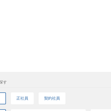
戦する意欲です。 税務のプロフェッショナルとして
の未来をともにつくる――。 そんな仕事に挑戦したい
ド組成・投資実行時におけるストラクチャーアドバ
・投資実行後のファンドサイドにおける会計・経理業
援（経営課題の整理、財務・税務面からの改善提案、
活かした投資実行前後のデューデリジェンスおよび成
弁護士・投資先経営陣など、社内外の多様なステーク
名（男性2名、女性2名）。30代～40代のメンバー
一員として、事業創出、サービス拡大をともに進め
応募、お待ちしております。 チームの雰囲気 2021
名、女性2名です。スタートアップメンバーとして、
躍いただける方をお待ちしております。
を探す
て
正社員
契約社員