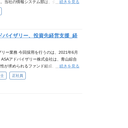
続きを見る
す。当社の情報システム部は、金融スキーム
支える次期マネージャー候補を募集します。
。求めているのは、IT部門メンバーやその
と、人を動かす提案・調整力です。 業務内
ト、部門予算の管理、経営層へのIT投資提案
ドバイザリー、投資先経営支援_経
ただきます。 ・外部ベンダー・パートナー
担当) ・IT資産管理、社員からの問い合わ
グ、障害対応等のシステム運用管理 ・社内各
リー業務 今回採用を行うのは、2021年6月
画・提案 ・経営層へのIT投資に関する起
 ASAアドバイザリー株式会社は、青山綜合
ジメント
続きを見る
門性が求められるファンド組成、期中運用に
成に関するアドバイザリー等によって、金
計士
正社員
に立ち上がった法人です。 税務の実務経
けで終わらせたくない――。 培ってきた強
、経営者と同じ目線で事業を育て、企業価値
方を求めています。 私たちが目指すのは、
可能性を引き出し、地方経済を活性化するこ
、泥臭くも本質的な企業価値向上に取り組ん
ンスの実務経験は問いません。 必要なのは、
未来を創りたい」という強い当事者意識と挑