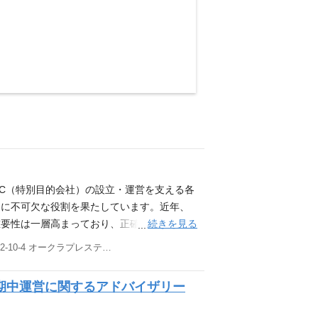
PC（特別目的会社）の設立・運営を支える各
進に不可欠な役割を果たしています。近年、
続きを見る
重要性は一層高まっており、正確かつ迅速な
ます。 今回募集するのは、FA部門における
東京都港区虎ノ門2-10-4 オークラプレステージタワー10階
 です。主な業務は、ファンド設立に伴うSP
、プロジェクトが円滑に進むように期日管理を
期中運営に関するアドバイザリー
ただきます。このポジションは、ファンド内
ト支える上で極めて重要な役割を果たしま