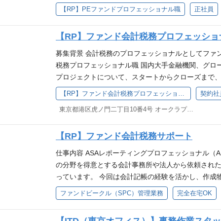
各種投資家対応 ◇会計監査対応 ◇キャピタルコール
【RP】PEファンドプロフェッショナル職
正社員
方をお待ちしております。
ながります。 あなたの頑張りがそのまま目に見えて
レビュー、チェック ◇ストラクチャリングサポート
と、とても感謝される、そんなポジションです。 業
ションを中心にサービスを提供しています。 PEフ
も安心してスタートできますよ！ ブランクのある方も
【RP】ファンド会計税務プロフェッショ
後のサービスの主軸として、強化を進めています。 
は男女比4：6で女性が多いのですが、ASA FACTO
（LPS）が用いられる事例が多いですが、その他、
募集背景 会計税務のプロフェッショナルとしてファ
ありますが、共通しているのは、「親切」「優しい」
理業務全般の対応を行っており、LPSにおいては、
税務プロフェッショナル職 国内大手金融機関、グロ
ビューをすると、「皆さん忙しそうなのに、こんな
おります。 今回のポジションでは、PEファンドサ
プロジェクトについて、スタートからクローズまで
す」と言ってもらえるほど、雰囲気は良く、個人を
活躍いただける方を募集します。
いただきます。社会課題解決のためのプロジェクト
【RP】ファンド会計税務プロフェッショナル職（経験者）
契約社
会貢献につながっているという実感をお持ちいただく
東京都港区虎ノ門二丁目10番4号 オークラプレステージタワー10階
を中心に組成アドバイザリーや期中管理における会
会計税務領域での高いパフォーマンスに加えて、フ
【RP】ファンド会計税務サポート
に何が必要か、お客様のニーズに対しての最適な解
サポートすることが求められます。 ファンド決算対応（
仕事内容 ASAレポーティングプロフェッショナル（
結納税関連対応など） 案件組成時のスキーム構築アド
の分野を得意とする会計事務所や法人から依頼され
申告書作成サポート 業務プロセスの改善提案と効率化
っています。 今回は会計記帳の経験を活かし、作成
の全体像を理解し、社内外の関係者とコミュニケー
係者とコミュニケーションをとりながら、担当業務を
ファンドビークル（SPC）管理業務
完全在宅OK
つ着実に業務を遂行してきた経験を存分に生かすこ
回収・整理 ・お客様とのメールでのQ&A対応（通常
テークホルダーと円滑なコミュニケーションを図り
チェックと確定 ・決算整理仕訳のチェックと確定 ・
く重要な役割を果たしていただくことに意欲のある