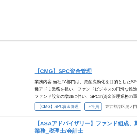
【CMG】SPC資金管理
業務内容 当社FA部門は、資産流動化を目的としたS
種アドミ業務を担い、ファンドビジネスの円滑な推
ファンド設立の増加に伴い、SPCの資金管理業務の
資金移動と厳格な内部牽制体制の維持が求められてい
【CMG】SPC資金管理
正社員
資金管理業務のからキャリアをスタートするメンバー
Cの資金管理全般であり、SPC全体の流れを理解し
【ASAアドバイザリー】ファンド組成、
行いながら、資金管理を正確かつ迅速に実行してい
業務_税理士/会計士
部の牽制機能の維持・強化だけでなく、プロジェク