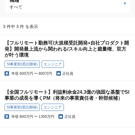
職種
すべて
3 件中 3 件 を表示
【フルリモート勤務可/大規模受託開発+自社プロダクト開
発】開発最上流から関われる/スキル向上と裁量権、双方
が叶う環境
SI事業部(受託開発)
エンジニア
年収
600万円 〜 800万円
正社員
【全国フルリモート】利益剰余金24.3億の強固な基盤でSI
事業の成長を導くPM（将来の事業責任者・幹部候補）
SI事業部(受託開発)
エンジニア
年収
800万円 〜 1300万円
正社員