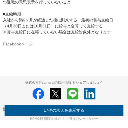
つ退職の意思表示を行っていないこと

■支給時期

入社から満6ヶ月が経過した後に到来する、最初の賞与支給日

（4月30日または10月31日）に給与と合算して支給する

※賞与支給日に在籍していない場合は支給対象外となります
Facebookページ
株式会社f4samuraiの採用情報 をシェアしましょう
株式会社f4samurai
株式会社f4samurai の採用情報
17件の求人を表示する
HRMOS利用基本規約
プライバシーポリシー
Powered by