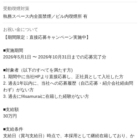
受動喫煙対策
執務スペース内全面禁煙／ビル内喫煙所 有
お祝い金について
【期間限定：直接応募キャンペーン実施中】

■実施期間

2026年5月1日 〜 2026年10月31日までの応募完了分

■対象者（以下のすべてを満たす方)

1. 期間中に当社HPより直接応募し、正社員として入社した方

2. 過去1年以内に、当社への応募履歴（自己応募・紹介会社経由問
わず）がない方

3. 過去にf4samuraiに在籍した経験がない方

■支給額

30万円

■支給条件

支給日（賞与支給日）時点で、本採用として継続在籍しており、か