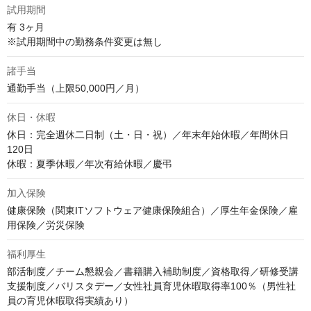
試用期間
有 3ヶ月

※試用期間中の勤務条件変更は無し
諸手当
通勤手当（上限50,000円／月）
休日・休暇
休日：完全週休二日制（土・日・祝）／年末年始休暇／年間休日
120日

休暇：夏季休暇／年次有給休暇／慶弔
加入保険
健康保険（関東ITソフトウェア健康保険組合）／厚生年金保険／雇
用保険／労災保険
福利厚生
部活制度／チーム懇親会／書籍購入補助制度／資格取得／研修受講
支援制度／バリスタデー／女性社員育児休暇取得率100％（男性社
員の育児休暇取得実績あり）