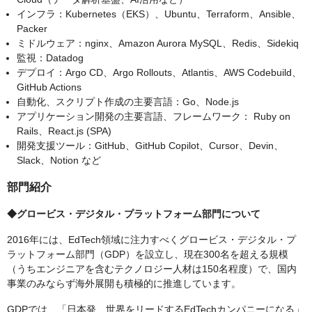
インフラ：Kubernetes（EKS）、Ubuntu、Terraform、Ansible、
Packer
ミドルウェア：nginx、Amazon Aurora MySQL、Redis、Sidekiq
監視：Datadog
デプロイ：Argo CD、Argo Rollouts、Atlantis、AWS Codebuild、
GitHub Actions
自動化、スクリプト作成の主要言語：Go、Node.js
アプリケーション開発の主要言語、フレームワーク： Ruby on
Rails、React.js (SPA)
開発支援ツール：GitHub、GitHub Copilot、Cursor、Devin、
Slack、Notion など
部門紹介
◆グロービス・デジタル・プラットフォーム部門について
2016年には、EdTech領域に注力すべくグロービス・デジタル・プ
ラットフォーム部門（GDP）を設立し、現在300名を超える規模
（うちエンジニアを含むテクノロジー人材は150名程度）で、国内
事業のみならず海外展開も積極的に推進しています。
GDPでは、「日本発、世界をリードするEdTechカンパニーになる」