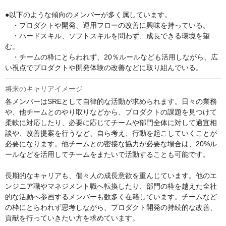
●以下のような傾向のメンバーが多く属しています。

　・プロダクトや開発、運用フローの改善に興味を持っている。

　・ハードスキル、ソフトスキルを問わず、成長できる環境を望
む。

　・チームの枠にとらわれず、20％ルールなども活用しながら、広
い視点でプロダクトや開発体験の改善などに取り組んでいる。
将来のキャリアイメージ
各メンバーはSREとして自律的な活動が求められます。日々の業務
や、他チームとのやり取りなどから、プロダクトの課題を見つけて
柔軟に対応したり、必要に応じてチームや部門全体に対して適宜相
談や、改善提案を行うなど、自ら考え、行動を起こしていくことが
必要になります。他チームとの密接な協力が必要な場合は、20%ル
ールなどを活用してチームをまたいで活動することも可能です。

長期的なキャリアも、個々人の成長意欲を重んじています。他のエ
ンジニア職やマネジメント職へ転換したり、部門の枠を越えた全社
的な活動へ参画するメンバーも数多く在籍しています。チームなど
の枠にとらわれず思考しながら、プロダクト開発の持続的な改善、
貢献を行っていきたい方を求めています。