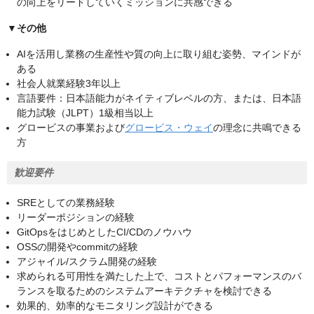
の向上をリードしていくミッションに共感できる
▼その他
AIを活用し業務の生産性や質の向上に取り組む姿勢、マインドが
ある
社会人就業経験3年以上
言語要件：日本語能力がネイティブレベルの方、または、日本語
能力試験（JLPT）1級相当以上
グロービスの事業および
グロービス・ウェイ
の理念に共鳴できる
方
歓迎要件
SREとしての業務経験
リーダーポジションの経験
GitOpsをはじめとしたCI/CDのノウハウ
OSSの開発やcommitの経験
アジャイル/スクラム開発の経験
求められる可用性を満たした上で、コストとパフォーマンスのバ
ランスを取るためのシステムアーキテクチャを検討できる
効果的、効率的なモニタリング設計ができる