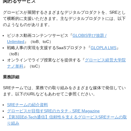
関わるサービス
グロービスが展開するさまざまなデジタルプロダクトを、SREとし
て横断的に支援いただきます。主なデジタルプロダクトには、以下
のようなものがあります。
ビジネス動画コンテンツサービス『
GLOBIS学び放題 /
Unlimited
』（toB、toC）
戦略人事の実現を支援するSaaSプロダクト『
GLOPLA LMS
』
（toB）
オンラインでライブ授業などを提供する『
グロービス経営大学院
ナノ単科
』（toC）
業務詳細
SREチームでは、業務での取り組みをさまざまな媒体で発信してい
ます。以下のURLなどもあわせてご参照ください。
SREチームの紹介資料
グロービスが目指すSREのカタチ - SRE Magazine
【第3回Ed-Tech通信】信頼性を支えるグロービスSREチームの取
り組み