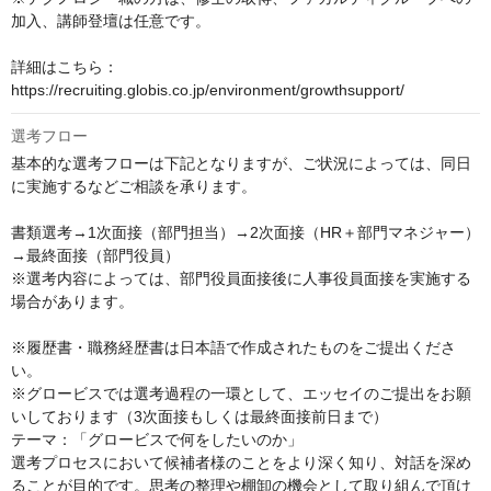
加入、講師登壇は任意です。

詳細はこちら：
https://recruiting.globis.co.jp/environment/growthsupport/
選考フロー
基本的な選考フローは下記となりますが、ご状況によっては、同日
に実施するなどご相談を承ります。

書類選考→1次面接（部門担当）→2次面接（HR＋部門マネジャー）
→最終面接（部門役員）

※選考内容によっては、部門役員面接後に人事役員面接を実施する
場合があります。

※履歴書・職務経歴書は日本語で作成されたものをご提出くださ
い。

※グロービスでは選考過程の一環として、エッセイのご提出をお願
いしております（3次面接もしくは最終面接前日まで）

テーマ：「グロービスで何をしたいのか」

選考プロセスにおいて候補者様のことをより深く知り、対話を深め
ることが目的です。思考の整理や棚卸の機会として取り組んで頂け