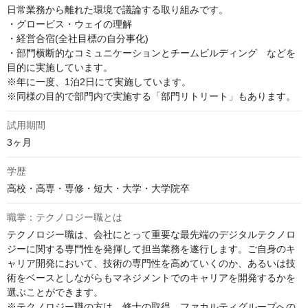
日常業務から離れた環境で議論する取り組みです。

・グロービス・ウェイの理解

・経営合宿(全社目標の自分事化)

・部門横断的なコミュニケーションとチームビルディング　などを
目的に実施しています。

※年に一度、1泊2日にて実施しています。

※同様の目的で部門内で実施する「部門リトリート」もあります。
試用期間
3ヶ月
学歴
高校・高専・専修・短大・大学・大学院卒
職掌：テクノロジー職とは
テクノロジー職は、会社にとって重要な最先端のデジタルテクノロ
ジーに関する専門性を発揮して担当業務を遂行します。ご自身のキ
ャリア開発において、技術の専門性を高めていくのか、あるいは技
術をベースとしながらもマネジメントでのキャリアを開発するかを
選ぶことができます。

※テクノロジー職の方は、修士の取得、ファカルティグループへの