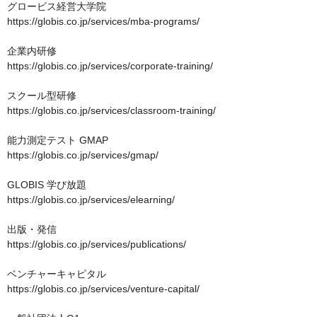
グロービス経営大学院　

https://globis.co.jp/services/mba-programs/

企業内研修　

https://globis.co.jp/services/corporate-training/

スクール型研修

https://globis.co.jp/services/classroom-training/

能力測定テスト GMAP

https://globis.co.jp/services/gmap/

GLOBIS 学び放題

https://globis.co.jp/services/elearning/

出版・発信

https://globis.co.jp/services/publications/

ベンチャーキャピタル

https://globis.co.jp/services/venture-capital/
