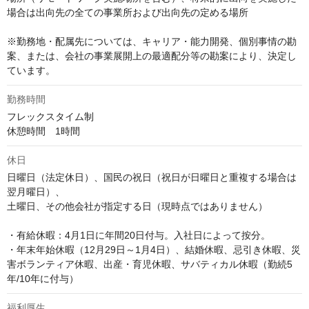
場合は出向先の全ての事業所および出向先の定める場所

※勤務地・配属先については、キャリア・能力開発、個別事情の勘
案、または、会社の事業展開上の最適配分等の勘案により、決定し
ています。
勤務時間
フレックスタイム制

休憩時間　1時間
休日
日曜日（法定休日）、国民の祝日（祝日が日曜日と重複する場合は
翌月曜日）、

土曜日、その他会社が指定する日（現時点ではありません）

・有給休暇：4月1日に年間20日付与。入社日によって按分。

・年末年始休暇（12月29日～1月4日）、結婚休暇、忌引き休暇、災
害ボランティア休暇、出産・育児休暇、サバティカル休暇（勤続5
年/10年に付与）
福利厚生