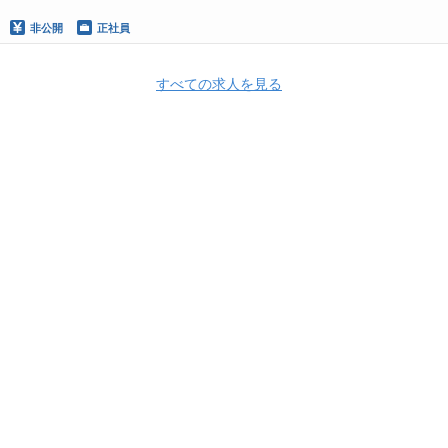
非公開
正社員
すべての求人を見る
株式会社グロービス
株式会社グロービス 採用情報
株式会社グロービス
の求人一覧
EdTech事業 SRE（サイトリライアビリティエンジニア）（テ