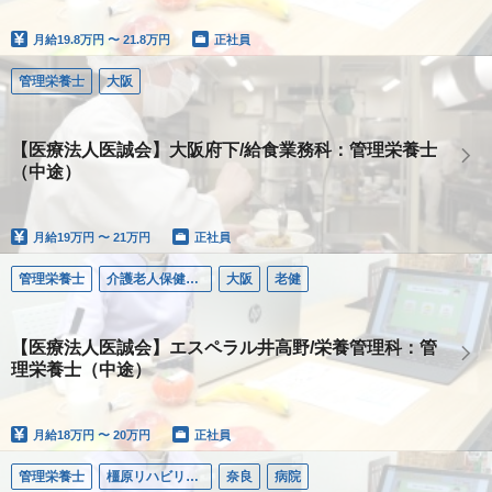
月給
19.8万円 〜 21.8万円
正社員
管理栄養士
大阪
【医療法人医誠会】大阪府下/給食業務科：管理栄養士
（中途）
月給
19万円 〜 21万円
正社員
管理栄養士
介護老人保健施設エスペラル井高野
大阪
老健
【医療法人医誠会】エスペラル井高野/栄養管理科：管
理栄養士（中途）
月給
18万円 〜 20万円
正社員
管理栄養士
橿原リハビリテーション病院
奈良
病院