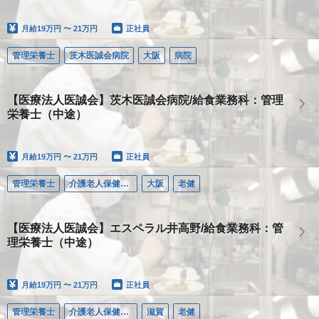
月給
19万円 〜 21万円
正社員
管理栄養士
茨木医誠会病院
大阪
病院
【医療法人医誠会】茨木医誠会病院/給食業務科：管理
栄養士（中途）
月給
19万円 〜 21万円
正社員
管理栄養士
介護老人保健施設エスペラル井高野
大阪
老健
【医療法人医誠会】エスペラル井高野/給食業務科：管
理栄養士（中途）
月給
19万円 〜 21万円
正社員
管理栄養士
介護老人保健施設エスペラル近江八幡
滋賀
老健