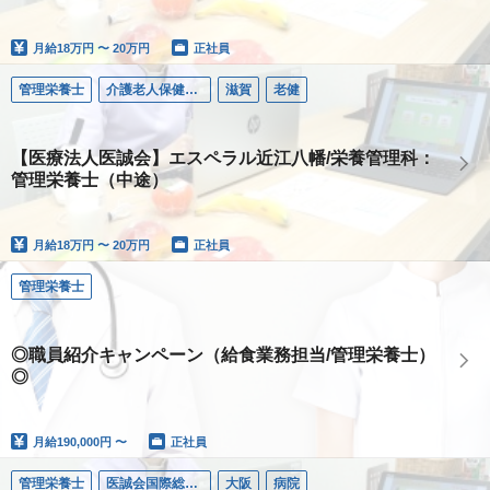
月給
18万円 〜 20万円
正社員
管理栄養士
介護老人保健施設エスペラル近江八幡
滋賀
老健
【医療法人医誠会】エスペラル近江八幡/栄養管理科：
管理栄養士（中途）
月給
18万円 〜 20万円
正社員
管理栄養士
◎職員紹介キャンペーン（給食業務担当/管理栄養士）
◎
月給
190,000円 〜
正社員
管理栄養士
医誠会国際総合病院
大阪
病院