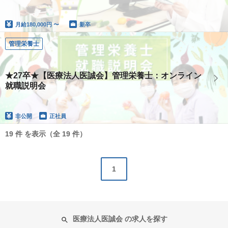
月給
180,000円 〜
新卒
管理栄養士
★27卒★【医療法人医誠会】管理栄養士：オンライン
就職説明会
非公開
正社員
19 件 を表示（全 19 件）
1
医療法人医誠会 の求人を探す