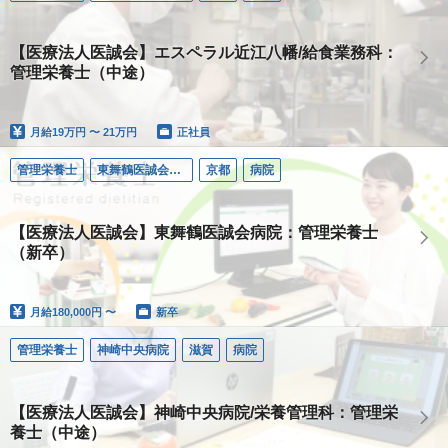
【医療法人医誠会】エスペラル近江八幡/給食業務科：
管理栄養士（中途）
月給
19万円 〜 21万円
正社員
管理栄養士
東舞鶴医誠会病院
京都
病院
【医療法人医誠会】東舞鶴医誠会病院：管理栄養士
（新卒）
月給
180,000円 〜
新卒
管理栄養士
神崎中央病院
滋賀
病院
【医療法人医誠会】神崎中央病院/栄養管理科：管理栄
養士（中途）