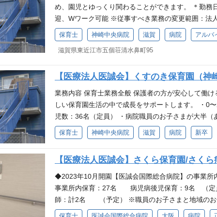
め、園児とゆっくり関わることができます。 ＊勤務
迎、Wワーク可能 ※従事すべき業務の変更範囲：法人
センス 専門卒以上 保育士 (非喫煙者） 新卒・中
保育士
神崎中央病院
滋賀
病院
アルバ
滋賀県東近江市五個荘清水鼻町95
【医療法人医誠会】くすのき保育園（神
業務内容 保育士業務全般 保護者の方が安心して働
しい保育園生活の中で成長をサポートします。 ・0
児数：36名（定員） ・病院職員のお子さまが大半
関わりは法人としてサポートいたします ・小規模な
保育士
神崎中央病院
滋賀
病院
新卒
できます。 ・幅広い年齢の保育士がチームワークよ
囲：法人の定める業務 経験スキル 不問 資格・ライセン
【医療法人医誠会】さくら保育園/さくら
中途とも喫煙者の採用は致しておりません。
◆2023年10月開園【医誠会国際総合病院】の事業所
事業所内保育：27名 病児病後児保育：9名 （定
師：計2名 （予定） ※職員のお子さまと地域のお
すく、保育士が働きやすい環境づくりを目指していま
保育士
医誠会国際総合病院
大阪
病院