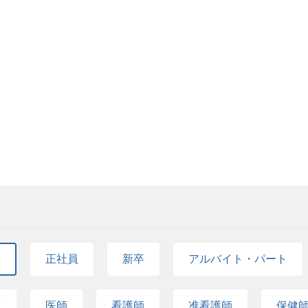
て
正社員
新卒
アルバイト・パート
て
医師
看護師
准看護師
保健