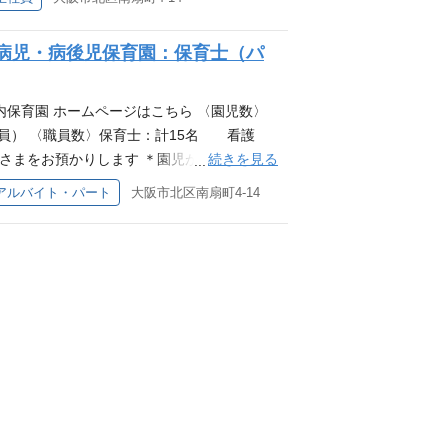
育ができます ＊本部組織があるため、保護
体制が整っており、安心して働いていただけ
病児・病後児保育園：保育士（パ
、またはご興味のある方を募集しております
 専門卒以上 保育士 （非喫煙者）新卒・中
内保育園 ホームページはこちら 〈園児数〉
員） 〈職員数〉保育士：計15名 看護
続きを見る
さまをお預かりします ＊園児が過ごしやす
。 ＊事業所内保育園のため、預り園児もさ
アルバイト・パート
大阪市北区南扇町4-14
ができます ＊本部組織があるため、保護者
制が整っており、安心して働いていただけま
格 専門卒以上 保育士 (非喫煙者）新卒・中