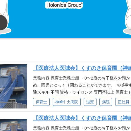
【医療法人医誠会】くすのき保育園（神
業務内容 保育士業務全般 ・0〜2歳のお子様をお預
め、園児とゆっくり関わることができます。 ※従事
験スキル 不問 資格・ライセンス 専門卒以上 保育士
致しておりません。
保育士
神崎中央病院
滋賀
病院
正社員
【医療法人医誠会】くすのき保育園（神崎
業務内容 保育士業務全般 ・0〜2歳のお子様をお預