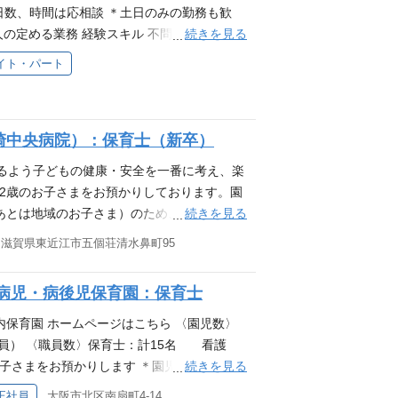
日数、時間は応相談 ＊土日のみの勤務も歓
続きを見る
の定める業務 経験スキル 不問 資格・ライ
途とも喫煙者の採用は致しておりません。
イト・パート
崎中央病院）：保育士（新卒）
けるよう子どもの健康・安全を一番に考え、楽
〜2歳のお子さまをお預かりしております。園
続きを見る
（あとは地域のお子さま）のため、保護者との
保育園のため、園児とゆっくり関わることが
滋賀県東近江市五個荘清水鼻町95
く働いています。 ※従事すべき業務の変更範
ス 専門卒以上 保育士 (非喫煙者） 新卒・
病児・病後児保育園：保育士
内保育園 ホームページはこちら 〈園児数〉
員） 〈職員数〉保育士：計15名 看護
続きを見る
子さまをお預かりします ＊園児が過ごしや
す。 ＊事業所内保育園のため、預り園児も
正社員
大阪市北区南扇町4-14