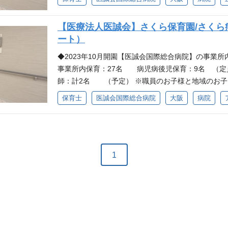
さほど多くありませんので一人ひとりに寄り添った保
者や関連部署、役所との間に立ってフォローできる
【医療法人医誠会】さくら保育園/さくら
ます ◆現在、病児・病後児保育園のご経験がある方
ート）
※従事すべき業務の変更範囲：法人の定める業務 資格
途ともに喫煙者の採用はいたしておりません
◆2023年10月開園【医誠会国際総合病院】の事業所
事業所内保育：27名 病児病後児保育：9名 （定
師：計2名 （予定） ※職員のお子様と地域のお子
く、保育士が働きやすい環境づくりを目指しています
保育士
医誠会国際総合病院
大阪
病院
ほど多くありませんので一人ひとりに寄り添った保育
や関連部署、役所との間に立ってフォローできる体
す ※従事すべき業務の変更範囲：法人の定める業務 資
途ともに喫煙者の採用はいたしておりません
1