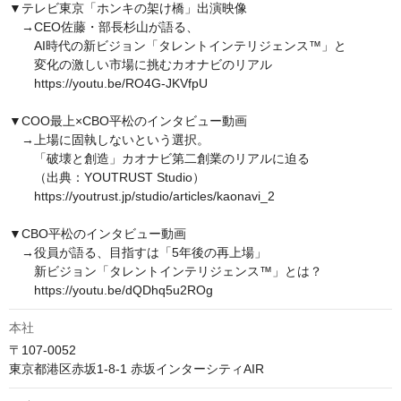
▼テレビ東京「ホンキの架け橋」出演映像

　→CEO佐藤・部長杉山が語る、

　　AI時代の新ビジョン「タレントインテリジェンス™」と

　　変化の激しい市場に挑むカオナビのリアル

　　https://youtu.be/RO4G-JKVfpU

▼COO最上×CBO平松のインタビュー動画

　→上場に固執しないという選択。

　　「破壊と創造」カオナビ第二創業のリアルに迫る

　　（出典：YOUTRUST Studio）

　　https://youtrust.jp/studio/articles/kaonavi_2

▼CBO平松のインタビュー動画

　→役員が語る、目指すは「5年後の再上場」

　　新ビジョン「タレントインテリジェンス™」とは？

　　https://youtu.be/dQDhq5u2ROg
本社
〒107-0052

東京都港区赤坂1-8-1 赤坂インターシティAIR