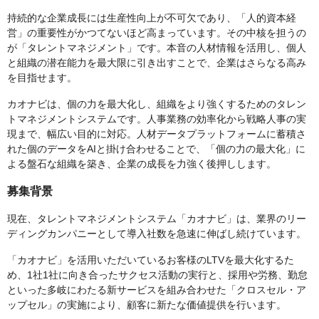
持続的な企業成長には生産性向上が不可欠であり、「人的資本経
営」の重要性がかつてないほど高まっています。その中核を担うの
が「タレントマネジメント」です。本音の人材情報を活用し、個人
と組織の潜在能力を最大限に引き出すことで、企業はさらなる高み
を目指せます。
カオナビは、個の力を最大化し、組織をより強くするためのタレン
トマネジメントシステムです。人事業務の効率化から戦略人事の実
現まで、幅広い目的に対応。人材データプラットフォームに蓄積さ
れた個のデータをAIと掛け合わせることで、「個の力の最大化」に
よる盤石な組織を築き、企業の成長を力強く後押しします。
募集背景
現在、タレントマネジメントシステム「カオナビ」は、業界のリー
ディングカンパニーとして導入社数を急速に伸ばし続けています。
「カオナビ」を活用いただいているお客様のLTVを最大化するた
め、1社1社に向き合ったサクセス活動の実行と、採用や労務、勤怠
といった多岐にわたる新サービスを組み合わせた「クロスセル・ア
ップセル」の実施により、顧客に新たな価値提供を行います。