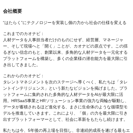
会社概要
“はたらく”にテクノロジーを実装し個の力から社会の仕様を変える
これまでのカオナビ：
人材データを人事担当者だけのものにせず、経営層、マネージャ
ー、そして現場へと「開く」ことが、カオナビの原点です。この揺
るぎない信念のもと、創業以来、多角的な人材データを一元化する
プラットフォームを構築し、多くの企業様の潜在能力を最大限に引
き出してきました。
これからのカオナビ：
タレントマネジメントを次のステージへ導くべく、私たちは「タレ
ントインテリジェンス」という新たなビジョンを掲げました。プラ
ットフォームに集約された多角的な人材データをAIが最大限に活
用。HRSaaS事業とHRソリューション事業の強力な両輪が駆動し、
データが蓄積されるほど進化する、まさに生命体のような循環型モ
デルを推進していきます。これにより、「個」の力を最大限に引き
出すプラットフォーマーとして、社会に革新をもたらし続けます。
私たちは今、5年後の再上場を目指し、非連続的成長を遂げる最もエ