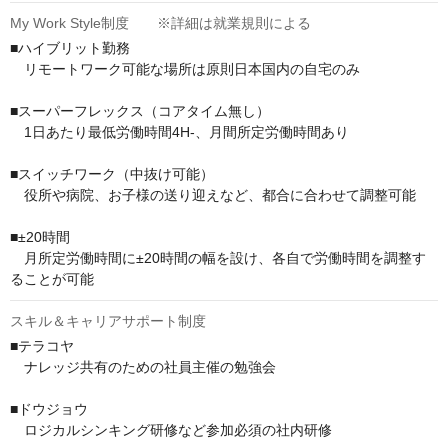
My Work Style制度 ※詳細は就業規則による
■ハイブリット勤務

　リモートワーク可能な場所は原則日本国内の自宅のみ

■スーパーフレックス（コアタイム無し）

　1日あたり最低労働時間4H-、月間所定労働時間あり

■スイッチワーク（中抜け可能）

　役所や病院、お子様の送り迎えなど、都合に合わせて調整可能

■±20時間

　月所定労働時間に±20時間の幅を設け、各自で労働時間を調整す
ることが可能
スキル＆キャリアサポート制度
■テラコヤ

　ナレッジ共有のための社員主催の勉強会

■ドウジョウ

　ロジカルシンキング研修など参加必須の社内研修
