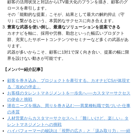
顧客の活用状況と対話からLTV最大化のプランを描き、顧客のグ
ロースを牽引します。
その「能動的な提案」こそが、結果として最大の解約抑止（守
り）に繋がるという、本質的なサクセスに向き合えます。
豊富な武器を使い倒し、最適なソリューションを提案できる
カオナビを軸に、採用や労務、勤怠といった幅広いプロダクト
群、充実したサポートコンテンツやセミナーなど多くの武器があ
ります。
武器が多いからこそ、顧客に1対1で深く向き合い、提案の幅に限
界を設けない動きが可能です。
【メンバー紹介記事】
顧客を巻き込み、プロジェクトを牽引する。カオナビCSが体現す
る「攻めの伴走」
お客様のタレントマネジメントを一歩先へ──カスタマーサクセス
の使命と挑戦
潜在ニーズを掴み、周りを巻き込む──異業種転職で気づいた仕事
の本質
人材営業からカスタマーサクセスへ！「難しいけど、楽しい」タ
レントマネジメントへの挑戦
ハイパフォーマーの秘訣は「視野の広さ」と「汲み取り力」──経