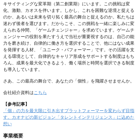
キサイティングな変革期（第二創業期）にいます。この挑戦は変
化、激動、カオスを伴います。しかし、これを困難な逆境と捉える
のか、あるいは未来を切り拓く最高の舞台と捉えるのか。私たちは
迷わず後者を選びます。だからこそ、この挑戦を一緒に楽しみに変
えられる仲間、「ゲームチェンジャー」を求めています。ゲームチ
ェンジャーの役割を果たすうえで当社が重要視するのは、自己の能
力を磨き続け、自律的に働き方を選択することで、他にはない成果
を発揮する人材、「ユニーク・パフォーマー」です。その活躍を支
える環境として、自律的なキャリア形成をサポートする制度はもち
ろん、成果を最大化できるよう、働く場所と時間を選択できる制度
も導入しています。
さあ、この最高の舞台で、あなたの「個性」を飛躍させませんか。
会社紹介資料は
こちら
【参考記事】
「個」の力を最大限に引き出すプラットフォーマーを変わらず目指
す。カオナビの新ビジョン「タレントインテリジェンス」に込めた
想い
事業概要