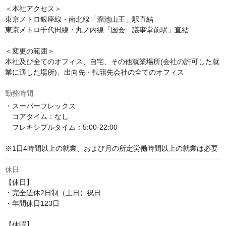
＜本社アクセス＞

東京メトロ銀座線・南北線「溜池山王」駅直結

東京メトロ千代田線・丸ノ内線「国会　議事堂前駅」直結

＜変更の範囲＞

本社及び全てのオフィス、自宅、その他就業場所(会社の許可した就
業に適した場所)、出向先・転籍先会社の全てのオフィス
勤務時間
・スーパーフレックス

　コアタイム：なし

　フレキシブルタイム：5:00-22:00

※1日4時間以上の就業、および月の所定労働時間以上の就業は必要
休日
【休日】

・完全週休2日制（土日）祝日

・年間休日123日

【休暇】
