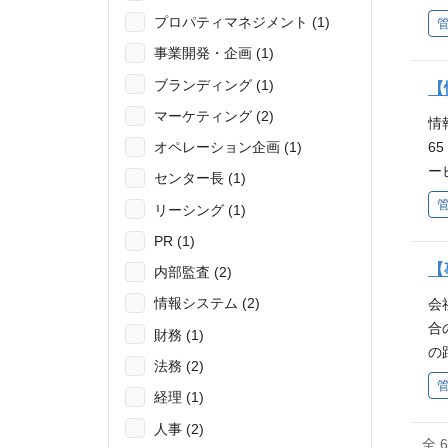
点
す
プロパティマネジメント (1)
学
ワ
動
事業開発・企画 (1)
S
ブランディング (1)
権
【
止
マーケティング (2)
情
準
6
オペレーション企画 (1)
会
ー
センター長 (1)
ク
テ
制
リーシング (1)
す
織
PR (1)
境を
D
と
【
内部監査 (2)
M
理
S
情報システム (2)
会
S
メ
合
財務 (1)
リ
ラ
の
・
法務 (2)
ス
心
整
経理 (1)
タ
・
リ
る
中
人事 (2)
ェ
全 
（