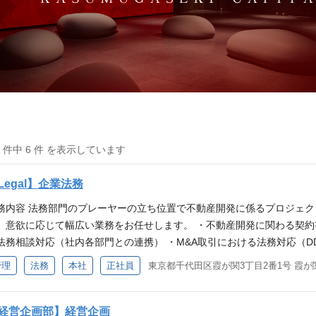
6 件中 6 件 を表示しています
Legal】企業法務
務内容 法務部門のプレーヤーの立ち位置で不動産開発に係るプロジェ
、意欲に応じて幅広い業務をお任せします。 ・不動産開発に関わる契約
法務相談対応（社内各部門との連携） ・M&A取引における法務対応（D
含む） ・知的財産の管理業務（著作権、商標 等） ・新規事業に関する
管理
法務
本社
正社員
東京都千代田区霞が関3丁目2番1号 霞が関
らわれない＞ 各部門と密に連携し、プロジェクトの立ち上げからスキー
、視野も役割も大きく広がっていく環境です。 法務の目線で事業の入
ネス視点の両方を活かせます。 ＜事業推進を支える＞ 挑戦と変化の真
経営企画部】経営企画