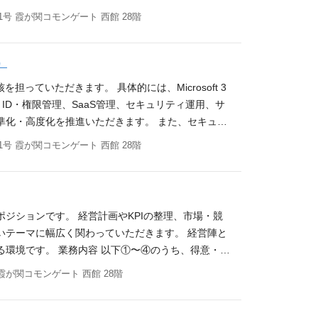
をしたい方 ・社内外の変化を前向きに捉え、柔軟に
定（優先順位、投資判断、経営レポート） ・ネット
号 霞が関コモンゲート 西館 28階
を恐れず、ルールや固定観念に固執せず、柔軟性と行
（実装は運用チームと協働） ・ゼロトラスト／SA
開、運用設計） ・ID／権限管理の統制（特権ID、
デント対応体制の整備（検知～初動～復旧～再発防
）
ロー、パッチ、例外管理） ・セキュリティ規程、標
ていただきます。 具体的には、Microsoft 3
監査対応 ・グローバルガバナンスの整備（グループ
端末管理、ID・権限管理、SaaS管理、セキュリティ運用、サ
ーの“型”づくり（DX案件／新規導入におけるチェッ
準化・高度化を推進いただきます。 また、セキュリ
バナンスチームの組成（採用・育成・外部ベンダー体
プ会社を含むIT運用標準化にも関与いただきま
号 霞が関コモンゲート 西館 28階
DX推進と連携して横断統括として推進します。組
成長やDX/AI活用を支えるIT基盤・セキュリティ環
デバイス：Microsoft 365／Entra ID、M
osoft 365 / Entra ID / Intune 等を中心
ゼロトラスト関連、ログ基盤（SIEM等） ・運用：ITS
、クラウドストレージ等の運用改善 ・アカウント管
ラウド／ストレージ：クラウドストレージ、各種Saa
アカウント、権限、ライセンス管理の運用改善 ・IT
ます。 入社後の流れ ＜入社直後＞ 現状のアセス
ジションです。 経営計画やKPIの整理、市場・競
T運用、外部委託運用の品質、進捗、コスト管理 2. セキュ
しし、優先順位と改善ロードマップを策定。インフ
いテーマに幅広く関わっていただきます。 経営陣と
限管理、外部共有、ゲストユーザー管理等の統制強化
用等）の整備を開始します。 ＜その後＞ ゼロトラ
環境です。 業務内容 以下①〜④のうち、得意・関
・セキュリティ規程、運用ルール、例外承認プロセスの
ープ／海外を含むガバナンス標準（権限・ログ・デー
会社全体の動きを、数字で見える形にしていきます。
霞が関コモンゲート 西館 28階
ルールの整備 ・グループ会社を含むIT運用、セキュ
体制設計）を推進します。 募集背景 事業拡大によ
・本部、事業ごとの目標や進捗の計画作成・予実管理 ・
トワーク、クラウド、セキュリティ領域の改善プロジ
域で、方針策定〜運用設計〜定着までを推進した経験
せん。 ② 市場・競合リサーチ 事業計画を考える
企画、推進 ・ITベンダー、外部パートナー、セキュ
等）を巻き込み、合意形成しながらプロジェクトを