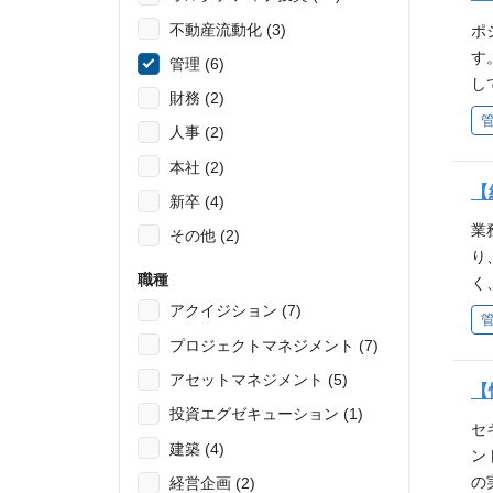
っ
不動産流動化 (3)
ポ
＜
す
管理 (6)
断
し
識
財務 (2)
外
ム
人事 (2)
献
あ
式
本社 (2)
・
キ
【
新卒 (4)
い
金
す
業
その他 (2)
内
・
り
（
職種
す
く
&
り
を
アクイジション (7)
開
の
プロジェクトマネジメント (7)
資
記
ー
アセットマネジメント (5)
境
【
経
投資エグゼキューション (1)
r
に
セ
解
建築 (4)
を
ン
海
れ
の
経営企画 (2)