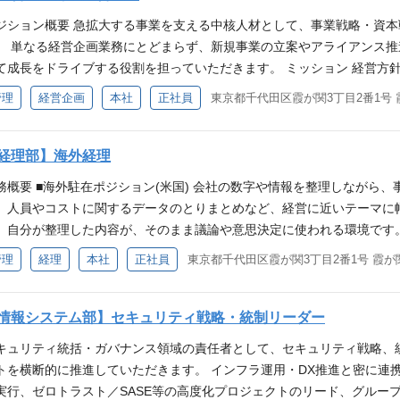
ています。 新規事業やM&Aなど、スピード感ある事業の最前線で、法
ジション概要 急拡大する事業を支える中核人材として、事業戦略・資
高い専門性が身に付く＞ 社内には企業法務経験者や弁護士資格を持つ
。 単なる経営企画業務にとどまらず、新規事業の立案やアライアンス
が求められる場面でも、知見を共有しながら取り組むことができます。
て成長をドライブする役割を担っていただきます。 ミッション 経営方
と応用力が磨かれていきます。 チーム組織構成 法務部門は30代～40
の関係者を巻き込みながら、事業成長を実現すること。 市場・投資家・
管理
経営企画
本社
正社員
東京都千代田区霞が関3丁目2番1号 
として連携しながら業務を進める風土が根付いています。 必須スキル・
していただきます。 業務内容 ・新規事業立案／戦略的アライアンスの推
る方 歓迎スキル・経験 ・上場企業での法務経験がある方 ・新規事業や
市場との対話に向けた情報収集および開示資料の作成 ・子会社管理及び
法務という専門性を武器に、「どうすれば実現できるか」を考え抜ける方
ル・経験 ・新規事業、事業提携等の企画立案から事業計画策定、立ち上
経理部】海外経理
う企業理念のもと、失敗を恐れず、常に新しい挑戦を続けていくことを
融機関、証券会社、商社等での業務経験 ・高い調整力、営業力、推進力
側へ、回れ。」 変化を恐れず、ルールや固定観念に固執せず、柔軟性
務概要 ■海外駐在ポジション(米国) 会社の数字や情報を整理しながら
外の関係者を巻き込みながらプロジェクトを推進した経験 ・経営資料
プロフェッショナル思考を持っている ・出来ない言い訳よりもやれる理
、人員やコストに関するデータのとりまとめなど、経営に近いテーマに
PowerPoint、Excel） 歓迎スキル・経験 ・金融機関での投資家対
のが早い ・社交性が高く、柔軟性に富んだ仕事をしている ・革新的な
、自分が整理した内容が、そのまま議論や意思決定に使われる環境です。
A戦略立案から実行プロセス全体に関する理解（FA、PE、事業会社いず
、変化を恐れずに取り組める
、数字で見える形にしていきます。 ・資金繰り表作成 ・拠点毎の目標
管理
経理
本社
正社員
東京都千代田区霞が関3丁目2番1号 霞が関
拓、海外子会社、JV立ち上げ経験 ポジションの魅力 ＜事業と資本の両
作成、進捗管理 ・経理記帳のサポート ※最初からすべてできる必要はご
本政策など、経営の中核テーマに直接関与できます。 ＜高い裁量とスピ
帳、資金管理に幅広く関与する希少なポジション ・経営層との距離が
に実行できる環境です。 ＜市場価値の高いキャリア形成＞ 事業開発・
 募集背景 業務拡大における人員増加のため 必須スキル・経験 ※下記いず
情報システム部】セキュリティ戦略・統制リーダー
営人材としてのキャリア形成が可能です。 求める人物像 ・事業と資本
iting/Speaking※日常会話以上~ビジネス） ・財務実務（送金、残高
行動できるセルフスターター ・社内外の関係者と円滑にコミュニケーシ
キュリティ統括・ガバナンス領域の責任者として、セキュリティ戦略、
がある方 歓迎スキル・経験 ・事業計画、財務モデル、KPI構築の経験 
楽しみながら成長したい方 ・経営に近いポジションで価値創出に関わり
トを横断的に推進していただきます。 インフラ運用・DX推進と密に連
外現地法人で経理/財務のオペレーションに携わった経験 求める人物像 
。」 変化を恐れず、ルールや固定観念に固執せず、柔軟性と行動力を
実行、ゼロトラスト／SASE等の高度化プロジェクトのリード、グルー