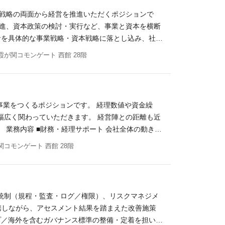
務としての介在価値を存分に発揮できる環境です。
本戦略の両面から経営を推進いただくポジションで
プロフェッショナルが在籍しており、複雑な案件や判
推進、資本政策の検討・実行など、事業と資本を横断
 高度な専門領域に携わる中で、実務を通じて深い知
針を具体的な事業戦略・資本戦略に落とし込み、社内
代まで、経験豊富なメンバーが在籍しています。 チー
事業の3つの視点を統合し、会社の価値最大化に貢
霞が関コモンゲート 西館 28階
経験 ・弁護士資格がある方 ・不動産業界の知見が
進／M&A戦略の立案 ・資本政策の検討、実行 ・株
M&Aなど、変化の激しい環境での実務経験がある方
モニタリング ・上記に付随するその他業務 必須ス
 求める人物像 当社は「その課題を、価値へ。」と
げまでのいずれかの経験 ・不動産業界、ファンド、
大切にしています。 採用メッセージは「変化を起こ
（経営陣、事業部、外部関係者を巻き込む力） ・社
と行動力を持って進化し続ける人材を求めています。
、事業をつくるポジションです。 経理数値や資金繰
、取締役会資料、投資家向け資料などの作成スキル
由を探す ・課題に対する挑戦思考を持ち、行動に移
幅広く関わっていただきます。 経営陣との距離も近
応や折衝経験 ・資本政策、ファイナンスに関する知見 ・M
企画力を持ち、クリエイティブである ・責任感があ
 業務内容 ■財務・経理サポート 会社全体の動き
れの立場でも可） ・海外市場リサーチ、パートナー
や進捗の計画作成、予実管理 ・中期計画と年度計画
コモンゲート 西館 28階
面から経営に関われる＞ 新規事業、アライアンス、
ざいません。 ポジションの魅力 ・経営計画、経理
ード感＞ 意思決定が速く、自らの提案をスピーディ
圧倒的に近く、提案がすぐに意思決定に反映される環
資本戦略・投資家対応を横断的に経験でき、将来的な
れかのご経験がある方 ・英語スキル（Reading/W
の両面から課題を捉えられる方 ・自ら考え、主体的
管理）の経験 ・PL、BS及び経理仕訳について基礎的な理
ョンを取りながら推進できる方 ・変化の大きい環境
統制（規程・監査・ログ／権限）、リスクマネジメ
・予実管理、中期経営計画の策定に関与した経験 ・
たい方 採用メッセージは「変化を起こす側へ、回
携しながら、アセスメント結果を踏まえた改善施策
・会計、財務領域を横断して対応したい方 ・経営視
持って進化し続ける人材を求めています。
プ／海外を含むガバナンス標準の整備・定着を担いま