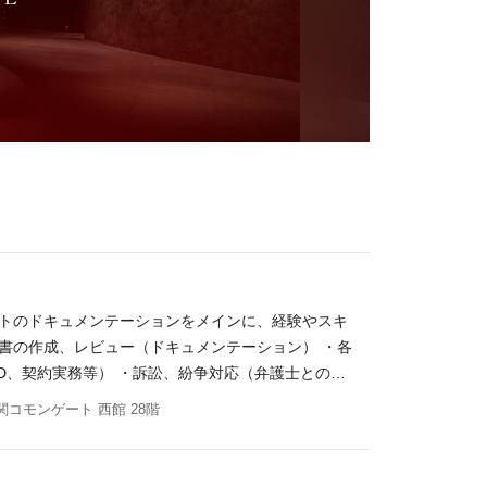
クトのドキュメンテーションをメインに、経験やスキ
書の作成、レビュー（ドキュメンテーション） ・各
D、契約実務等） ・訴訟、紛争対応（弁護士との連
法的スキームの検討、提案 ポジションの魅力 ＜枠に
コモンゲート 西館 28階
ム設計まで深く関与します。 縦割りではないからこ
口から伴走する場合もあるので、幅広い法務知識とビ
っ只中にある今、法務の重要性はこれまで以上に高ま