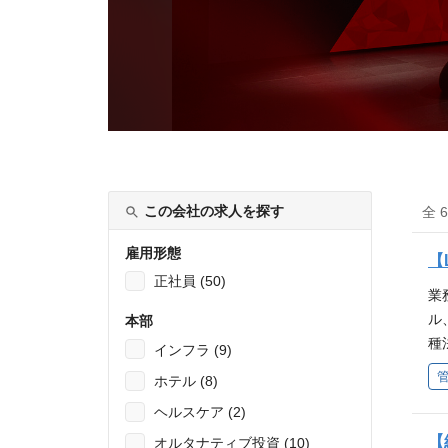
この会社の求人を探す
全 
雇用形態
【
正社員 (50)
業
ル
本部
種
インフラ (9)
携
ホテル (8)
と
ヘルスケア (2)
そ
ジ
【
オルタナティブ投資 (10)