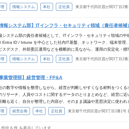
を身につけたい、成長意欲の高い方 ・海外のフィールドで飛躍的な成長
。 業務内容 ・セキュリティ／ガバナンスの全体方針、ロードマップ策
管理
情報システム
本社
正社員
東京都千代田区霞が関3丁目2番1
び続けられる方 採用メッセージは「変化を起こす側へ、回れ。」 変化
ーク／セキュリティのアセスメント結果を踏まえた改善計画の策定、推進
力を持って進化し続ける人材を求めています。
E等のセキュリティ高度化施策の推進（要件定義、ベンダー選定、設計、展
限設計、棚卸、アクセスレビュー、委任設計） ・ログ／監視、インシ
情報システム部】ITインフラ・セキュリティ領域（責任者候補
、外部委託の統括含む） ・脆弱性管理の整備（資産把握、診断／対応フ
報システム部の責任者候補として、ITインフラ・セキュリティ領域の中核を担っ
の整備（データ分類、端末／クラウド利用、委託先管理、例外承認）と
5 / Entra ID / Intune を中心とした社内IT基盤、ネットワーク、
社／海外拠点への標準展開、運用ルール、証跡） ・セキュリティレビュ
ビスデスク、外部委託運用などを横断的に見ながら、運用の安定化・標
リスト、テンプレ、運用プロセス） ・（将来的に）セキュリティ／ガ
ィ強化やインシデント対応体制の整備、外部パートナーとの連携、グルー
管理
情報システム
本社
正社員
東京都千代田区霞が関3丁目2番1
設計） ※当初は独立チームとしてのフル体制ではなく、インフラ運用・
。 DX/AI推進は別チームが主担当となりますが、本ポジションには、事業
の成長に応じて、段階的に専任体制へ移行します。 主な技術スタック／環境 ・ID／
整備する役割を期待しています。 業務内容 1. ITインフラ・社内IT基盤の統括 ・Micr
M（Intune等） ・ネットワーク／セキュリティ：FW、EDR、SASE／
した社内IT基盤の運用設計、改善 ・ネットワーク、拠点IT、端末管理
事業管理部】経営管理・FP&A
ツール（インシデント／変更／ナレッジ）、IT資産管理（ITAM） ・ク
、権限管理、端末管理、SaaS管理の標準化 ・入退社・異動に伴うPC、
 ※特定製品の経験は必須ではありません。統制設計と実行推進力を重視し
社の数字や情報を整理しながら、経営が判断しやすくなる材料をつくるポ
M / ITAM の整備、運用定着、KPI / SLA管理 ・サービスデスク、I
ント結果・運用状況を踏まえ、セキュリティ／ガバナンスの課題を棚卸
のリサーチ、人員やコストに関するデータのとりまとめなど、経営に近
ティ領域の推進 ・セキュリティ強化施策の企画、推進 ・ID管理、権
運用・DX推進と連携し、直近施策（権限／ログ／規程／インシデント運
距離も近く、自分が整理した内容が、そのまま議論や意思決定に使われる
SOC、EDR、ログ監視、脆弱性管理、インシデント対応体制の整備 
ト／SASE等の高度化施策を推進し、運用設計・定着までリード。グル
のある領域から担当いただきます。 ① 経営管理・経営計画サポート 
管理
経営企画
本社
正社員
東京都千代田区霞が関3丁目2番1号 
備支援 ・SaaS導入時のセキュリティチェック、委託先管理、外部共有
管理、委託先管理）を整備／展開し、必要に応じて専任チーム化（採用／
経営指標や評価数字の整理 ・KPI（ROE、ROIC、CFなど）の作成 
ティ水準の標準化支援 3. プロジェクト・外部パートナー管理 ・ネッ
組織強化のため 必須スキル・経験 ・情報セキュリティ／ガバナンス領
期計画と年度計画の作成・進捗管理 ※最初からすべてできる必要はありま
クト推進 ・ゼロトラスト、SASE、ID統制、ログ監視等の高度化施策の
6 件中 6 件 を表示しています
目安5年以上） ・複数ステークホルダー（情シス、業務部門、ベンダー