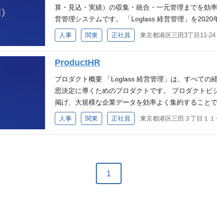
駆使して市場に新たな価値を提供しています。長期
算・見込・実績）の収集・統合・一元管理までを効
現するためには、開発組織自体もスケールし、進化し
営管理システムです。 「Loglass 経営管理」を20
が経過した「ProductHR」組織は、これまで採用
プロダクト展開にも注力し、計5つのプロダクト／サ
人事
関東
正社員
た。今回募集するポジションは、このProductHR
た、プロダクトビジョンである「MAKE NEW DIRE
大していくフェーズを牽引していただくポジションで
活用を推進し、経営リソースの最適配分を意思決定
ProductHR
CPO・CTO・CoS（チーフ・オブ・スタッフ）と
ムを目指します。 ※プロダクトビジョン詳細はぜひこちらのnote（
（HRBP）として、事業成長をダイレクトに牽引す
moto/n/n2aaea5974077）をご覧ください。
プロダクト概要 「Loglass 経営管理」は、すべ
します。 特に立ち上がり期においては、最優先ミッ
制・募集背景 ） 現在、当社の事業成長における最大
思決定に導くためのプロダクトです。 プロダクトビジョンと
ョン（採用）」の最大化にコミットいただきます。
名を超える組織への拡大を目指し、向こう2～3年で年
掲げ、大規模な企業データを効率よく集約すること
ジメントを自走していただく高い実行力が求められ
一丸となってこの重要なミッションに取り組んでいま
思いもよらない選択肢の提案を可能にするデータプラ
人事
関東
正社員
織開発や評価・報酬制度の運用へと、人事・経営領
で採用にコミットしており、採用成功への強い理解が
企業の経営における意思決定をよりよいものにし、
るエキサイティングな役割です。 Loglassでこの
目指すのは、単なる人員補充ではなく、「良い景気
実現にチャレンジしています。 ※プロダクトビジョン
さ 経営のコアに参画し、組織スケールのダイナミズ
の強い組織の構築です。 本ポジションは、HR本部長
募集ポジションについて（チームのビジョン・体制・
アであるプロダクト開発組織の成長を、経営陣と肩
補です。現在、採用オペレーションはBiz採用チーム／
ろう。」というミッションのもと、革新的なプロダク
す。急成長SaaS企業における「10→100」のフ
らをHR Ops部として統合・標準化していくフェー
ザインが連携し、MAKE NEW DIRECTION と
1
組織エコシステムをゼロベースから構築し、その成
ミッションをお任せします。 ①採用オペレーション
進化に挑戦しています。 その成長の中核を担うプロ
していただけます。 トップタレントとの協働と組織
化。全社100～150名/年の採用を少数精鋭のOpsチ
oductHRという専任チームを立ち上げました。 こ
ンドを持つ優秀なエンジニア、PdM、デザイナーが
費・ヘッドカウント計画・生産性・採用計数など、HR
ナー領域の安定的な採用を実現すべく、採用戦略の
ッショナルたちと日々対峙し、技術とビジネス、そ
用：AI Ops部と連携した、HR業務の自動化・進化