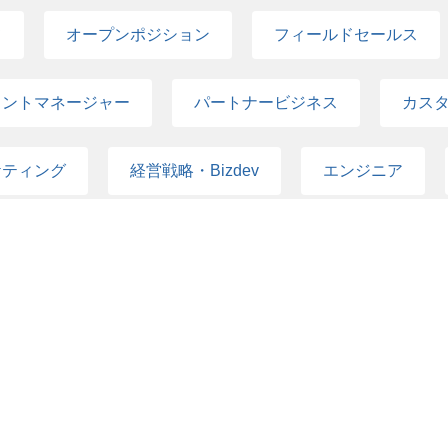
くだけにとどまらず、採用に関するプロジェクトマネ
組織立ち上げ経験 事業会社でのマネージャー以上の
／PdM／デザイナー）の人員計画に基づいた採用戦
ナー採用における全体戦略の策定およびKPIマネジメント
のオペレーション設計・組織支援プロジェクト経験 
て
オープンポジション
フィールドセールス
設計 スカウト施策の設計／運用、エージェント連携、
パートナーの戦略的統括 採用基準の言語化、ハイア
動かしながら仕組みづくりに取り組める方 部門新設
ーとの連携・推進ファシリテーション オンボーディ
セス全体の最適化 2. テックブランディング・技術
る方 目標達成のために貪欲にアンラーニングを繰り
社員のオンボーディング施策設計と運用支援 組織文
認知獲得・採用ブランディング戦略の立案 社内メン
ウントマネージャー
パートナービジネス
カス
タートアップ企業で、採用Ops・HR Opsのキャリ
るカルチャー浸透施策（社内勉強会・発信文化支援な
制のエコシステム構築 3. CPO・CTO・CoSと連動
を巻き込み、オーナーシップを持ってプロジェクト
発支援 当面の役割は「採用活動を設計・実行できる
戦略的パートナーとしての組織開発の実行推進 パル
残しつつ、まずは一点突破に期待しています。 ３．要件
ケティング
経営戦略・Bizdev
エンジニア
可視化と、プロアクティブな組織介入・リテンション
目標数に対し、採用戦略から戦術の企画設計、実行を
高度化による、早期戦力化プロセスの確立 「学習と
部のステークホルダー（例：エンジニアやデザイナ
内浸透 4. 評価・実務サポートおよび組織パフォー
WANT エンジニア/PdM/デザイナーを含むクリエ
ポレート
経理
人事
新規事業
切な運用と、継続的なアップデートの浸透支援 各マ
POなどと協力体制を構築し、採用プロジェクトを推
リーダーの育成（サクセッションプランニング） 経
たはマーケティング・PRの実務経験 CxOクラスやV
決策のリード 5. 経営戦略・事業戦略に連動した組織・人
像 自ら課題を特定し、課題解決のアクションを検討
て
関東
関西
東海
BPと協働した、プロダクト組織のロードマップに基
ップデートする能力 強く意識に残る挫折、成功体験があるこ
の策定 ３．要件 MUST 中途採用・HRBP・組織開
し、自ら体現できること
ジニア／PdM／デザイナーなどプロダクト領域における
用組織のマネジメント経験 SaaS／IT企業／スター
3
件の検索結果を表示する
業戦略を踏まえ、人事戦略へ落とし込んだ経験 評価
ゲージメント改善経験 複数ステークホルダーを巻き