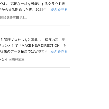
的な事業及びプロダクトの非連続な成長を実
率化し、高度な分析を可能にするクラウド経
続ける必要があります。 立ち上げから1年
続きを見る
20年から提供開始した後、2023年からはマルチ
活動や技術広報を中心に基盤を構築してきまし
ービスを提供するまでに至りました。 ま
東京都港区三田3丁目11-24 国際興業三田第2ビル 9階
組織のトップとして、体制をより一層強化・拡
CTION」の実現に向け、今後はデータとAIの
す。 単なる人事機能の提供にとどまらず、
できる、真のプランニング・プラットフォー
いったプロダクト経営陣の戦略的パートナー
https://note.com/loglass_saka
る組織・人事戦略の立案から統括までをお任せ
 募集ポジションについて（チームのビジョン・体
ての経営管理プロセスを効率化し、精度の高い意
ションである「圧倒的なタレントアクイジシ
の鍵は「採用」にあります。2年後には500
して「MAKE NEW DIRECTION」を
戦略の絵を描くだけでなく、現場の採用マネ
間100～150名規模の採用計画を掲げ、全社
続きを見る
で従来のデータ精度では実現できなかった、
ます。その後、組織のスケールに合わせて組
す。CEOを筆頭とした経営陣が高いレベル
ットフォームを目指しています。 あらゆる
東京都港区三田３丁目１１−２４ 国際興業三田第2ビル 9階 本社（在宅勤務も可）
域へダイレクトにスコープを広げていただけ
組織全体に深く浸透しています。 私たちが
顧客企業の業績向上と社会全体の良い景気の
イシュー・このポジションを担当する意義／面白
を作ろう。」というビジョンを実現するため
詳細はぜひこちらのnoteをご覧ください。
ムを牽引する 本ポジションは、ログラスのコ
直下で新設予定の「HR Ops部」の責任者候
募集背景 ） ログラスでは、「良い景気を作
を並べてデザインできる稀有なポジションで
Product採用チームに分散しており、これ
ト開発を推進しています。開発・PdM・デ
ェーズにおいて、ミッション実現に向けた最高の
ズにあります。本ポジションには、次の3つの
いう方針に基づき、非連続な事業成長とプロダクト
果をダイレクトに事業成長の軌跡として体感
：分散する採用オペレーションの統合・標準
ダクト組織のスケーリングを支えるため、Pr
全体のシナジー創出 さまざまなバックグラウ
ーム体制で回す設計・運用 ②HR計数：人件
のポジションでは、エンジニア・PdM・デザイ
集う環境です。高度な専門性を持つプロフェ
領域の計数管理の「型」づくり ③生成AI活
立案と実行を中心に、入社体験の向上、組織
して「人」の視点を高度に融合させながら、
 現在の体制と募集背景 HR本部長直下の部門立