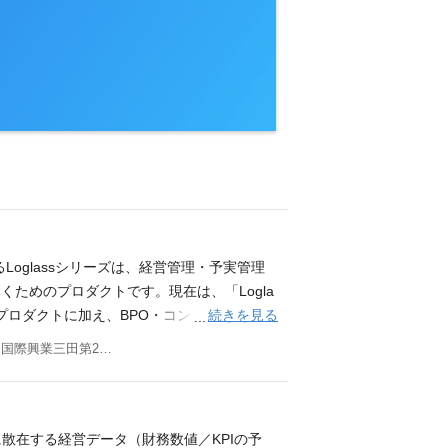
るLoglassシリーズは、経営管理・予実管理
ためのプロダクトです。現在は、「Logla
続きを見る
aaSプロダクトに加え、BPO・コンサルティング
するなどマルチプロダクト展開を進めています。
東京都港区三田3丁目11-24 国際興業三田第2ビル 9階
覧ください。 募集ポジションについて ログラ
を掲げ、革新的なプロダクト開発を推進して
、PdM、デザイナーが協力し、「MAKE
プロダクトマネジメント、デザインの三つの柱を
中に散在する経営データ（財務数値／KPIの予