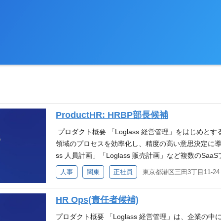
ProductHR: HRBP部長候補
プロダクト概要 「Loglass 経営管理」をはじめとす
領域のプロセスを効率化し、精度の高い意思決定に導く
ss 人員計画」「Loglass 販売計画」など複数のS
サービス「Loglass サクセスパートナー」を提供
人事
関東
正社員
※プロダクトビジョン詳細はぜひこちらのnoteをご
スでは、「良い景気を作ろう。」というミッション
HR Ops(責任者候補)
います。このミッションを具現化するため、エンジニア
NEW DIRECTION」という方針のもと、技術、
プロダクト概要 「Loglass 経営管理」は、企業の