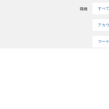
すべ
職種
アカ
マー
コー
すべ
エリア