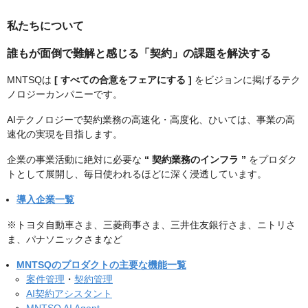
私たちについて
誰もが面倒で難解と感じる「契約」の課題を解決する
MNTSQは
[ すべての合意をフェアにする ]
をビジョンに掲げるテク
ノロジーカンパニーです。
AIテクノロジーで契約業務の高速化・高度化、ひいては、事業の高
速化の実現を目指します。
企業の事業活動に絶対に必要な
“ 契約業務のインフラ ”
をプロダク
トとして展開し、毎日使われるほどに深く浸透しています。
導入企業一覧
※トヨタ自動車さま、三菱商事さま、三井住友銀行さま、ニトリさ
ま、パナソニックさまなど
MNTSQのプロダクトの主要な機能一覧
案件管理
・
契約管理
AI契約アシスタント