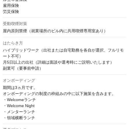
雇用保険

労災保険
受動喫煙対策
屋内原則禁煙（就業場所のビル内に共用喫煙専用室あり）
はたらき方
ハイブリッドワーク（出社または自宅勤務を各自が選択、フルリモ
ート不可）

月5日以上の出社（詳細は面談や選考時にご説明いたします）

副業可（要事前申請）
オンボーディング
期間は3ヵ月です。

オンボーディングの制度の枠組みの中に以下施策を含みます。

・Welcomeランチ

・Welcome Night

・メンターランチ

・領域横断ランチ