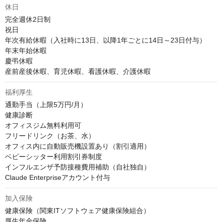
休日
完全週休2日制

祝日

年次有給休暇（入社時に13日、以降1年ごとに14日～23日付与）

年末年始休暇

慶弔休暇

産前産後休暇、育児休暇、看護休暇、介護休暇
福利厚生
通勤手当（上限5万円/月）

健康診断

オフィスジム無料利用可

フリードリンク（お茶、水）

オフィス内に自動販売機設置あり（割引適用）

ベビーシッター利用割引券制度

インフルエンザ予防接種費用補助（自社独自）

Claude Enterpriseアカウント付与
加入保険
健康保険（関東ITソフトウェア健康保険組合）

厚生年金保険
