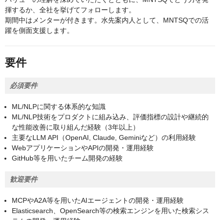
揮するか、全社を挙げてフォローします。
期間中はメンターが付きます。水先案内人として、MNTSQでの活
躍を側面支援します。
要件
必須要件
ML/NLPに関する体系的な知識
ML/NLP技術をプロダクトに組み込み、評価指標の設計や継続的
な性能改善に取り組んだ経験（3年以上）
主要なLLM API（OpenAI, Claude, Geminiなど）の利用経験
WebアプリケーションやAPIの開発・運用経験
GitHub等を用いたチーム開発の経験
歓迎要件
MCPやA2A等を用いたAIエージェントの開発・運用経験
Elasticsearch、OpenSearch等の検索エンジンを用いた検索シス