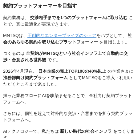
契約プラットフォーマーを目指す
契約業務は、
交渉相手までを1つのプラットフォームに取り込む
こ
とで、真に最適化が実現できます。
MNTSQは、
圧倒的なエンタープライズのシェア
をハブとして、
社
会のあらゆる契約を取り込むプラットフォーマー
を目指します。
つくるのは
全契約がMNTSQという社会インフラ上で自動的に交
渉・合意される世界観
です。
2026年4月現在、
日本企業の売上TOP100の40%以上
の企業さまに
法務部向け契約プラットフォーム
としてMNTSQをご導入・利用い
ただくところまで来ました。
握った業務フローにAIを馴染ませることで、全社向け契約プラット
フォームへ。
さらには、個社を超えて対外的な交渉・合意までを担う契約プラッ
トフォームへ。
AIテクノロジーで、私たちは
新しい時代の社会インフラ
をつくりま
す。