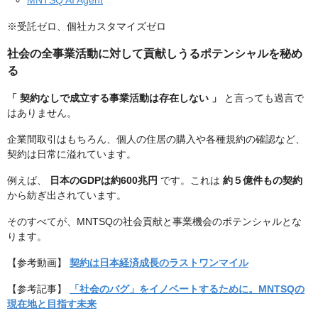
MNTSQ AI Agent
※受託ゼロ、個社カスタマイズゼロ
社会の全事業活動に対して貢献しうるポテンシャルを秘め
る
「 契約なしで成立する事業活動は存在しない 」
と言っても過言で
はありません。
企業間取引はもちろん、個人の住居の購入や各種規約の確認など、
契約は日常に溢れています。
例えば、
日本のGDPは約600兆円
です。これは
約５億件もの契約
から紡ぎ出されています。
そのすべてが、MNTSQの社会貢献と事業機会のポテンシャルとな
ります。
【参考動画】
契約は日本経済成長のラストワンマイル
【参考記事】
「社会のバグ」をイノベートするために。MNTSQの
現在地と目指す未来