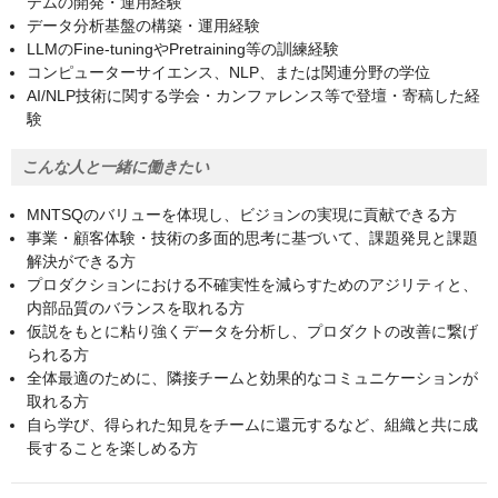
テムの開発・運用経験
データ分析基盤の構築・運用経験
LLMのFine-tuningやPretraining等の訓練経験
コンピューターサイエンス、NLP、または関連分野の学位
AI/NLP技術に関する学会・カンファレンス等で登壇・寄稿した経
験
こんな人と一緒に働きたい
MNTSQのバリューを体現し、ビジョンの実現に貢献できる方
事業・顧客体験・技術の多面的思考に基づいて、課題発見と課題
解決ができる方
プロダクションにおける不確実性を減らすためのアジリティと、
内部品質のバランスを取れる方
仮説をもとに粘り強くデータを分析し、プロダクトの改善に繋げ
られる方
全体最適のために、隣接チームと効果的なコミュニケーションが
取れる方
自ら学び、得られた知見をチームに還元するなど、組織と共に成
長することを楽しめる方