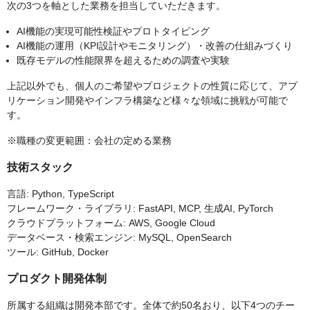
次の3つを軸とした業務を担当していただきます。
AI機能の実現可能性検証やプロトタイピング
AI機能の運用（KPI設計やモニタリング）・改善の仕組みづくり
既存モデルの性能限界を超えるための調査や実験
上記以外でも、個人のご希望やプロジェクトの性質に応じて、アプ
リケーション開発やインフラ構築など様々な領域に挑戦が可能で
す。
※職種の変更範囲：会社の定める業務
技術スタック
言語: Python, TypeScript
フレームワーク・ライブラリ: FastAPI, MCP, 生成AI, PyTorch
クラウドプラットフォーム: AWS, Google Cloud
データベース・検索エンジン: MySQL, OpenSearch
ツール: GitHub, Docker
プロダクト開発体制
所属する組織は開発本部です。全体で約50名おり、以下4つのチー