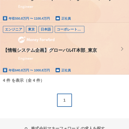
年収
550.8万円 〜 1100.4万円
正社員
エンジニア
東京
日本語
コーポレートエンジニア
【情報システム企画】グローバルIT本部_東京
年収
640.8万円 〜 1000.8万円
正社員
4 件 を表示（全 4 件）
1
株式会社マネーフォワード の求人を探す