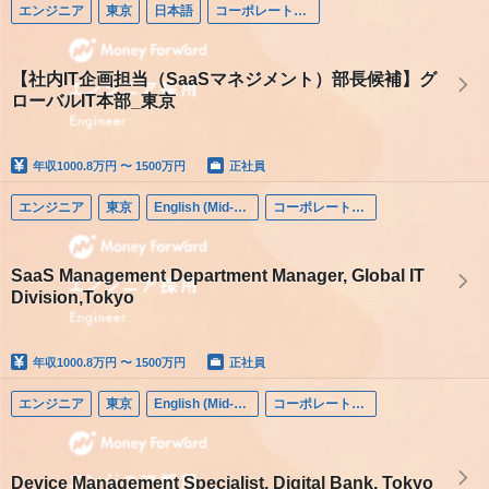
エンジニア
東京
日本語
コーポレートエンジニア
【社内IT企画担当（SaaSマネジメント）部長候補】グ
ローバルIT本部_東京
年収
1000.8万円 〜 1500万円
正社員
エンジニア
東京
English (Mid-career)
コーポレートエンジニア
SaaS Management Department Manager, Global IT
Division,Tokyo
年収
1000.8万円 〜 1500万円
正社員
エンジニア
東京
English (Mid-career)
コーポレートエンジニア
Device Management Specialist, Digital Bank, Tokyo