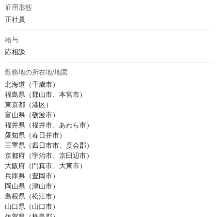
雇用形態
正社員
給与
応相談
勤務地の所在地/地図
北海道（千歳市）

福島県（郡山市、本宮市）

東京都（港区）

富山県（砺波市）

福井県（福井市、あわら市）

愛知県（春日井市）

三重県（四日市市、度会郡）

京都府（宇治市、京田辺市）

大阪府（門真市、大東市）

兵庫県（豊岡市）

岡山県（津山市）

島根県（松江市）

山口県（山口市）

佐賀県（杵島郡）
