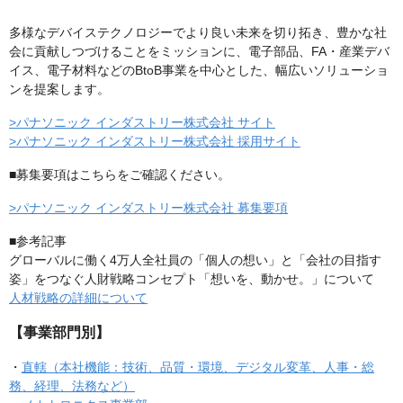
多様なデバイステクノロジーでより良い未来を切り拓き、豊かな社
会に貢献しつづけることをミッションに、電子部品、FA・産業デバ
イス、電子材料などのBtoB事業を中心とした、幅広いソリューショ
ンを提案します。
>パナソニック インダストリー株式会社 サイト
>パナソニック インダストリー株式会社 採用サイト
■募集要項はこちらをご確認ください。
>パナソニック インダストリー株式会社 募集要項
■参考記事
グローバルに働く4万人全社員の「個人の想い」と「会社の目指す
姿」をつなぐ人財戦略コンセプト「想いを、動かせ。」について
人材戦略の詳細について
【事業部門別】
・
直轄（本社機能：技術、品質・環境、デジタル変革、人事・総
務、経理、法務など）