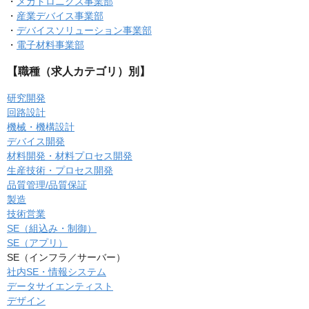
・
メカトロニクス事業部
・
産業デバイス事業部
・
デバイスソリューション事業部
・
電子材料事業部
【職種（求人カテゴリ）別】
研究開発
回路設計
機械・機構設計
デバイス開発
材料開発・材料プロセス開発
生産技術・プロセス開発
品質管理/品質保証
製造
技術営業
SE（組込み・制御）
SE（アプリ）
SE（インフラ／サーバー）
社内SE・情報システム
データサイエンティスト
デザイン