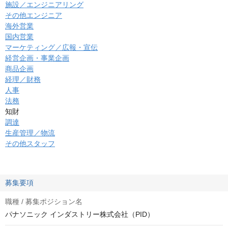
施設／エンジニアリング
その他エンジニア
海外営業
国内営業
マーケティング／広報・宣伝
経営企画・事業企画
商品企画
経理／財務
人事
法務
知財
調達
生産管理／物流
その他スタッフ
募集要項
職種 / 募集ポジション名
パナソニック インダストリー株式会社（PID）