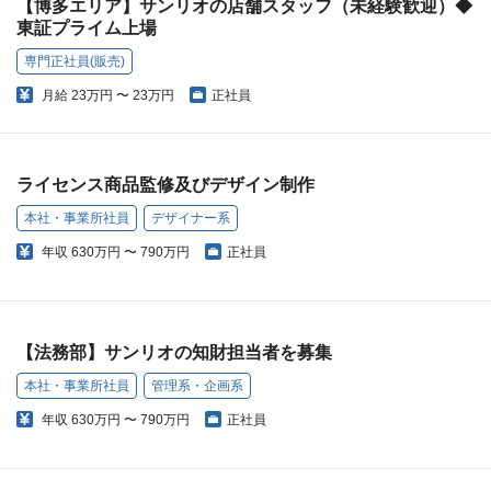
【博多エリア】サンリオの店舗スタッフ（未経験歓迎）◆
東証プライム上場
専門正社員(販売)
月給
23万円 〜 23万円
正社員
ライセンス商品監修及びデザイン制作
本社・事業所社員
デザイナー系
年収
630万円 〜 790万円
正社員
【法務部】サンリオの知財担当者を募集
本社・事業所社員
管理系・企画系
年収
630万円 〜 790万円
正社員