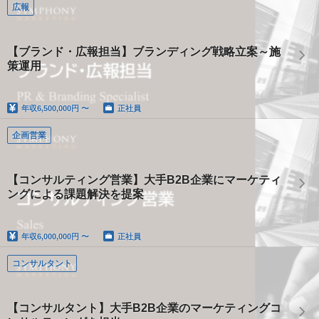
広報
【ブランド・広報担当】ブランディング戦略立案～施
策運用
年収
6,500,000円 〜
正社員
企画営業
【コンサルティング営業】大手B2B企業にマーケティ
ングによる課題解決を提案
年収
6,000,000円 〜
正社員
コンサルタント
【コンサルタント】大手B2B企業のマーケティングコ