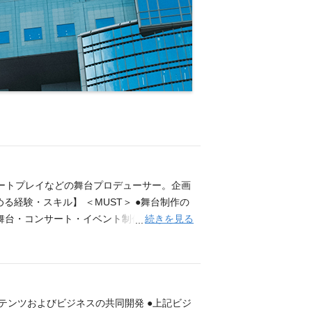
レートプレイなどの舞台プロデューサー。企画
経験・スキル】 ＜MUST＞ ●舞台制作の
続きを見る
】 舞台・コンサート・イベント制作ならびに劇
nce）の「Global」と「Experience」に
業務提携を締結したKバレエの制作、番組イ
いうメディアを持つTBSならではの強みを活か
 ライブエンタテインメント部は、アニメ映
バルビジネス部が存在し、それぞれの分野と
テンツおよびビジネスの共同開発 ●上記ビジ