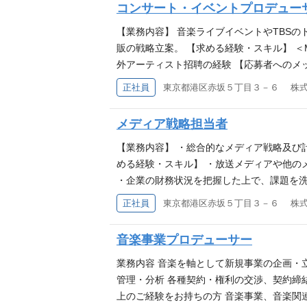
コンサート・イベントプロデュー
めくときを。」届けながら、ビジネス面での
ーサーとして、そのどちらも追求していきま
【業務内容】 音楽ライブイベントやTBS
各音楽業界とのコネクションを活かし、海外
販の戦略立案。 【求める経験・スキル】 ＜M
イントとして、「最高の時を」体験しても
外アーティスト招聘の経験 【応募者へのメ
顔と万雷の拍手が、この仕事の醍醐味です
が掲げる拡張戦略EDGE（＝Expand Digita
正社員
東京都港区赤坂５丁目３－６ 株
演中の舞台『ハリー・ポッターと呪いの子』や
ァンミーティング』など、劇場を保有し、テ
メディア戦略担当者
のグローバルな展開をこれから益々拡大して
事業部・映画事業部・コンテンツビジネス
【業務内容】 ・総合的なメディア戦略及
ティやドラマ・情報番組出身の部員も数多く
める経験・スキル】 ・放送メディアや他の
有し、テレビというメディアを存分に活か
・企業の財務状況を把握した上で、課題を洗
クグラウンドを持つ人々との円滑な意思疎通
正社員
東京都港区赤坂５丁目３－６ 株
化や業務プロセスに柔軟に対応し、積極的に学
タント 【応募者へのメッセージ】 放送局
音楽事業プロデューサー
とが、TBSグループ全体の発展には不可欠で
等、意欲のある方を歓迎します。是非一緒
業務内容 音楽を軸として新規事業の企画・
管理・分析 各種契約・権利の交渉、契約締結
上のご経験をお持ちの方 音楽事業、音楽関