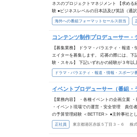
の連携がとりやすい環境にあります。また
ネスのプロジェクトマネジメント 【求める
ーションを生み出すことができることが特徴
験 ●ビジネスレベルの日本語及び英語（通
い！という意欲のある方のエントリーをお
から実行・管理まで、一気通貫でプロジェク
海外への番組フォーマットセールス担当
携し、グローバル向けIPの開発と展開を加速しており
界に展開してまいりました。今後のさらなる
コンテンツ制作プロデューサー・
上がキャリア採用の社員で、海外での生活経
経験をお持ちの方からのエントリーをお待
【募集業務】 ドラマ・バラエティ・報道・
エイターを募集します。 応募の際には、下記
験・スキル】 下記いずれかの経験が３年以
道記者 【選考の流れ】 【応募する】ボタ
ドラマ・バラエティ・報道・情報・スポーツ
方にのみ、ご連絡を差し上げます。 【応募
の人々に愛されるコンテンツ創りを目指し
イベントプロデューサー（番組・
トリーをお待ちしております！
【業務内容】 ・各種イベントの企画立案 
・イベント現場での運営・安全管理 責任者。
の予算管理経験 ＜BETTER＞ ●主幹事
戦略EDGE（＝Expand Digital Globa
正社員
東京都港区赤坂５丁目３－６ 株
らこそできる！ 「ラヴィット！ロック」や
トから、規模は小さくとも深くささるファン