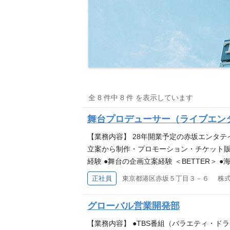
全 8 件中 8 件 を表示しています
舞台プロデューサー（ライブエン
【業務内容】 28年開業予定の赤坂エンタ
立案から制作・プロモーション・チケット販
経験 ●舞台の企画立案経験 ＜BETTER
場運営を行うライブエンタテインメント部は、TBSグルー
正社員
東京都港区赤坂５丁目３－６ 株
おける事業拡大を担っています。 TBS赤
ベント「ラヴィット！ロック2024」『日曜
グローバル営業開発部
したリアルエンタテインメントの制作、なら
画イベント事業局という局の中にあり、同
【業務内容】 ●TBS番組（バラエティ・ド