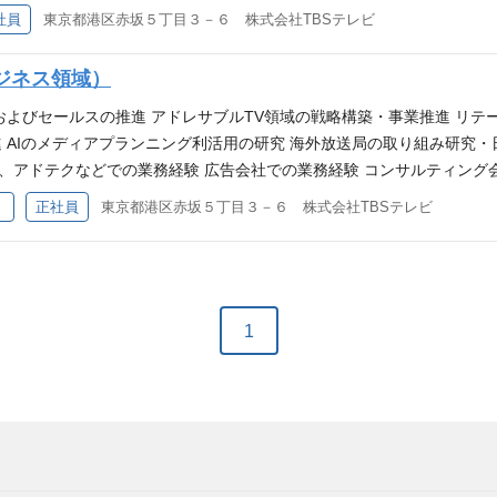
の関係者と密に連携してプロジェクト推進できる方 【BETTER】 音
社員
東京都港区赤坂５丁目３－６ 株式会社TBSテレビ
トを責任者として実行経験 2万人以上の集客ライブを責任者として主催
インメント企業であるTBSが「音楽のビジネス化」に本気で挑戦すべく、
ジネス領域）
、番組と連動し、BMSG社と協業して『THE LAST PIECE』とい
を2DAYS満席にするリアルなライブ『CDTV ライブ! ライブ!大感
およびセールスの推進 アドレサブルTV領域の戦略構築・事業推進 リテ
組の制作から事業まで、一気通貫にコンテンツとビジネスを創り出す新
 AIのメディアプランニング利活用の研究 海外放送局の取り組み研究・
けする仕事に、熱意を持って一緒にチャレンジしてもらえる方のご応募
ル、アドテクなどでの業務経験 広告会社での業務経験 コンサルティング
ペレーションや決まったことの推進ではなく0→1のビジネス推進力 ＜BE
）
正社員
東京都港区赤坂５丁目３－６ 株式会社TBSテレビ
にゼロから事業をつくっていくメンバーを募集しています。テレビ広告
スにしたＴＢＳ広告ビジネスの成長戦略の議論、そしてそれを実際に事
募集をお待ちしています。
1