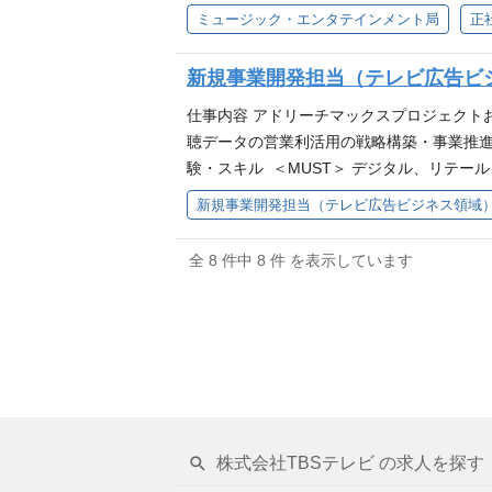
画策定のご経験のある方 チームとして社内外
ミュージック・エンタテインメント局
正
ント企業で売上4億円以上の事業プロジェク
の方 応募者へのメッセージ 総合エンタテ
新規事業開発担当（テレビ広告ビ
ト局」という組織を立ち上げました。これまで 
TARGLOWを生み出したり、Ｋアリーナ横浜
仕事内容 アドリーチマックスプロジェクト
してきましたが、それをより強固に、音楽番
聴データの営業利活用の戦略構築・事業推進
スの形で、お客様に最高の体験としてお届
験・スキル ＜MUST＞ デジタル、リテー
略議論ができる深い思考力 実務処理能力 オ
新規事業開発担当（テレビ広告ビジネス領域
ージ テレビセールスの高度化に向けて、共
な認知メディアとしてのポジションをベー
全 8 件中 8 件 を表示しています
ールスまで一気通貫してできる人材からの
株式会社TBSテレビ の求人を探す