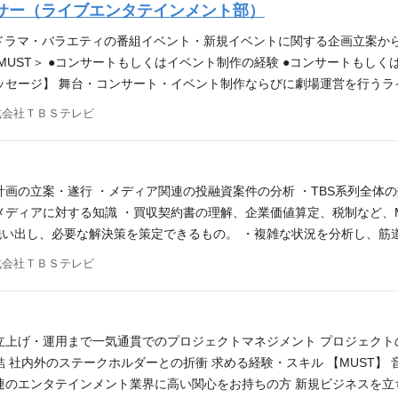
サー（ライブエンタテインメント部）
結果だけでなく、熱量高いコアファンを生み出し、TBSのブランディ
す。 また、番組イベントに限らず「氷河期展」や、「西洋絵画展」な
のドラマ・バラエティの番組イベント・新規イベントに関する企画立案か
招聘ものの音楽コンサートなど、様々な企画運営など可能性は無限大で
UST＞ ●コンサートもしくはイベント制作の経験 ●コンサートもしくはイ
らう。テレビ局の新しい形をより成長させていくための大切な役割を果
ッセージ】 舞台・コンサート・イベント制作ならびに劇場運営を行うラ
！
l Global Experience）の「Global」と「Experience」におけ
式会社ＴＢＳテレビ
、資本業務提携を締結したKバレエの制作、番組イベント「ラヴィット！ロ
レビというメディアを持つTBSならではの強みを活かしたリアルエン
いきます。 ライブエンタテインメント部は、アニメ映画イベント事業
部・グローバルビジネス部が存在し、それぞれの分野との連携がとりや
び計画の立案・遂行 ・メディア関連の投融資案件の分析 ・TBS系
いるので、地上波コンテンツと連携した企画やプロモーションを生み出
メディアに対する知識 ・買収契約書の理解、企業価値算定、税制など、
すことのできる環境で、新しいコンテンツを制作したい！という意欲の
い出し、必要な解決策を策定できるもの。 ・複雑な状況を分析し、筋
を図るコミュニケーション能力。 ・新たな問題を発見し、解決策を立
式会社ＴＢＳテレビ
習する姿勢。 （前職イメージ） ・上場企業の経営企画/財務・経理部
を取り巻く環境が大きく変化していく中で、他のメディアを取り込みな
す。TBSグループが目標として掲げる「VISION2030」の達成に向
になって将来のメディアとしてのありかたを考えていきましょう。是非
立上げ・運用まで一気通貫でのプロジェクトマネジメント プロジェクトの
 社内外のステークホルダーとの折衝 求める経験・スキル 【MUST】
連のエンタテインメント業界に高い関心をお持ちの方 新規ビジネスを立