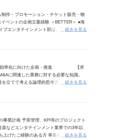
ングにどう繋げていくか。イベントプロデュ
ど、歴史や文化を感じる大型の展覧会から、
ら制作・プロモーション・チケット販売・物
す。 たくさんのお客様のリアルなタッチポ
ベントの企画立案経験 ＜BETTER＞ ●海
たす仕事になります。たくさんのお客様の笑
続きを見る
イブエンタテインメント部は、TBSグループ
る事業拡大を担っています。 TBS赤坂ACTシアターで上
ック2024」『日曜劇場「VIVANT」フ
タテインメントの制作、ならびにコンテンツ
局という局の中にあり、同じ局内にはアニメ
すい環境にあります。また、部内にはバラエ
列全体の効率化に向けた企画・推進 【求
すことができることが特徴です。 劇場を保
M&Aに関連した業務に対する必要な知識。
ある方のエントリーをお待ちしています！
続きを見る
道を立てて考える論理的思考力 ・異なるバッ
案・実行する問題解決能力。 ・新しい組織文
経験者 ・戦略系/会計系/メディア系コンサル
がら全国放送のネットワークを維持していくこ
けて、自身の持つ能力を最大限に活かしてみたい
ご応募をお待ちしております。
事業計画 予実管理、KPI等のプロジェクト
 音楽などエンタテインメント業界での3年以
続きを見る
ち上げたご経験のある方 事業会社で事業計