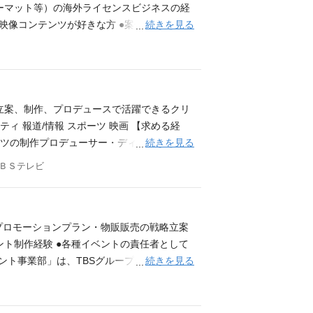
、地上波コンテンツと連携した企画やプロモ
ォーマット等）の海外ライセンスビジネスの経
きる環境で、新しいコンテンツを制作した
続きを見る
映像コンテンツが好きな方 ●案件の立ち上げ
は、東京、ロサンゼルス、ソウルの三拠点で連
s Castle」に代表される番組フォーマットを世
門性が求められることもあり、部員の半数以
トコンテンツの海外ライセンスビジネスのご
立案、制作、プロデュースで活躍できるクリ
 報道/情報 スポーツ 映画 【求める経
続きを見る
ンツの制作プロデューサー・ディレクター 報
（併願はできません） 書類選考を通過された
ＢＳテレビ
をブランドプロミスに掲げ、時代を超えて世界
、経験を活かしてご活躍いただける方のエン
たプロモーションプラン・物販販売の戦略立案
ント制作経験 ●各種イベントの責任者として
続きを見る
ベント事業部」は、TBSグループが掲げる拡張
っています。 ■「TBS」にしかできない、「TBS」だか
を最大限に活かした番組連動型の大型イベン
タイズしていくか。お客様にとっての「とき