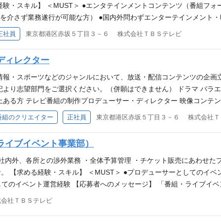
、部内にはバラエティやドラマ・情報番組出身の部員も数多くいるので
経験・スキル】 ＜MUST＞ ●エンタテインメントコンテンツ（番組フ
です。 劇場を保有し、テレビというメディアを存分に活かすことので
訳を介さず業務遂行が可能な方） ●国内外問わずエンターテインメント・
待ちしています！
トを推進した経験がある方 【応募者へのメッセージ】 TBSグループ
正社員
東京都港区赤坂５丁目３－６ 株式会社ＴＢＳテレビ
ます。これまでも、「SASUKE/Ninja Warrior」や「Takeshi’
グローバル事業拡大に向けて、共に働く仲間を募集しております。 専
ディレクター
験がある者が多く、職場はオープンな雰囲気です。 エンタテインメン
ちしています！
情報・スポーツなどのジャンルにおいて、放送・配信コンテンツの企画
より志望部門をご選択ください。（併願はできません） ドラマ バラエティ
上ある方 テレビ番組の制作プロデューサー・ディレクター 映像コンテ
ンより、情報の登録をお願い致します。必ず志望部門を明記ください。 
番組のクリエイター
正社員
東京都港区赤坂５丁目３－６ 株式会社Ｔ
者へのメッセージ】 TBSは「最高の“時“で、明日の世界をつくる。」
ています。これまでに培った「クリエイター」としての専門性、スキル
ライブイベント事業部）
・社内外、各所との渉外業務 ・全体予算管理 ・チケット販売にあわせ
 【求める経験・スキル】 ＜MUST＞ ●プロデューサーとしてのイベ
社としてのイベント運営経験 【応募者へのメッセージ】 「番組・ライブイ
l Experience）の「Global」と「Experience」における事業拡大を担
式会社ＴＢＳテレビ
、「CDTVライブ！ライブ！大感謝祭」に代表されるように自社の強み
向けコンテンツなど。TBSの多岐に渡る番組IPを通して、いかにマネ