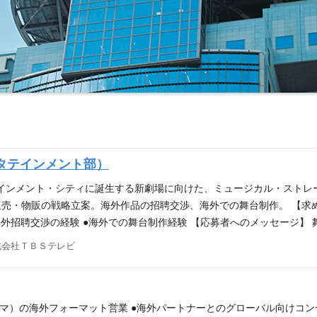
タテインメント部）
テインメント・シティに誕生する新劇場に向けた、ミュージカル・スト
売・物販の戦略立案。海外作品の招聘交渉、海外での舞台制作。 【求める
＞ ●海外招聘交渉の経験 ●海外での舞台制作経験 【応募者へのメッセージ
プが掲げる拡張戦略EDGE（＝Expand Digital Global Experie
式会社ＴＢＳテレビ
坂ACTシアターで上演中の舞台『ハリー・ポッターと呪いの子』や、資本
劇場「VIVANT」ファンミーティング』など、劇場を保有し、テレビと
びにコンテンツのグローバルな展開をこれから益々拡大していきます。
じ局内にはアニメ事業部・映画事業部・コンテンツビジネス部・グロー
ラマ）の海外フォーマット営業 ●海外パートナーとのグローバル向けコン