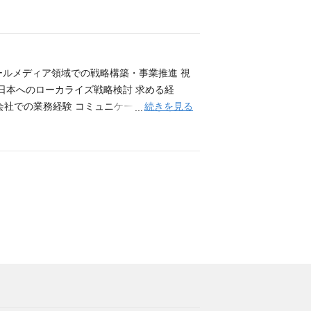
楽業界での経験 音楽関係などエンタテインメ
経験 会計士・弁護士など専門スキルをお持ち
 新たに「ミュージック・エンタテインメン
うオーディション企画か らボーイズグループS
謝祭』を開催するなど、音楽事業を積極的に展開
ールメディア領域での戦略構築・事業推進 視
しい組織です。 新しい熱狂を新たなビジネ
日本へのローカライズ戦略検討 求める経
お待ちしております！
続きを見る
会社での業務経験 コミュニケーション力 戦
TTER＞ ビジネス英語力 応募者へのメッセ
周辺で起きていることの情報収集から、強力
業に落とし込んでいく実務運営から実際のセ