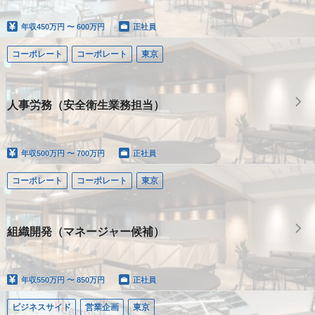
年収
450万円 〜 600万円
正社員
コーポレート
コーポレート
東京
人事労務（安全衛生業務担当）
年収
500万円 〜 700万円
正社員
コーポレート
コーポレート
東京
組織開発（マネージャー候補）
年収
550万円 〜 850万円
正社員
ビジネスサイド
営業企画
東京