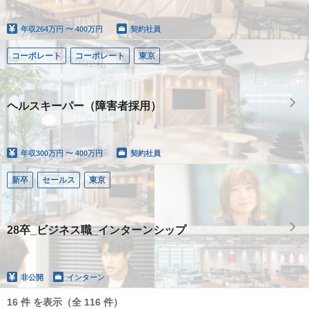
年収
264万円 〜 400万円
契約社員
コーポレート
コーポレート
東京
ヘルスキーパー（障害者採用）
年収
300万円 〜 400万円
契約社員
新卒
セールス
東京
28卒_ビジネス職_インターンシップ
非公開
インターン
16 件 を表示（全 116 件）