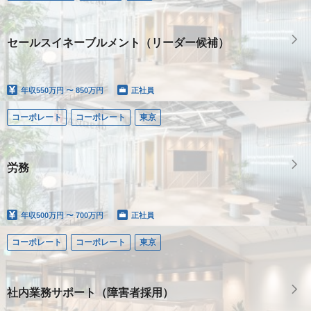
セールスイネーブルメント（リーダー候補）
年収
550万円 〜 850万円
正社員
コーポレート
コーポレート
東京
労務
年収
500万円 〜 700万円
正社員
コーポレート
コーポレート
東京
社内業務サポート（障害者採用）