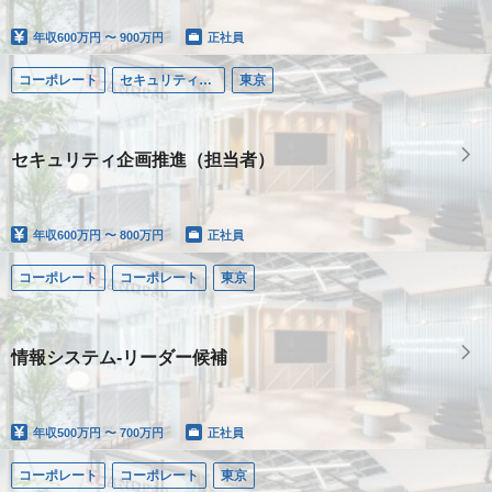
年収
600万円 〜 900万円
正社員
コーポレート
セキュリティエンジニア
東京
セキュリティ企画推進（担当者）
年収
600万円 〜 800万円
正社員
コーポレート
コーポレート
東京
情報システム-リーダー候補
年収
500万円 〜 700万円
正社員
コーポレート
コーポレート
東京