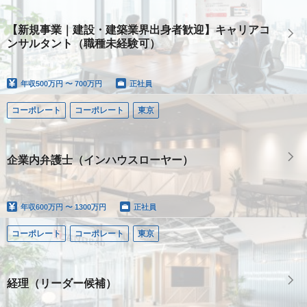
【新規事業｜建設・建築業界出身者歓迎】キャリアコ
ンサルタント（職種未経験可）
年収
500万円 〜 700万円
正社員
コーポレート
コーポレート
東京
企業内弁護士（インハウスローヤー）
年収
600万円 〜 1300万円
正社員
コーポレート
コーポレート
東京
経理（リーダー候補）