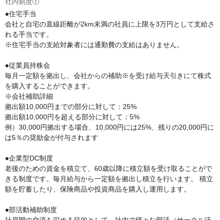
社内制度①
●住宅手当

会社と自宅の直線距離が2km未満の社員に上限を3万円として支給さ
れる手当です。

※住宅手当の支給対象者には通勤費の支給はありません。

●従業員持株会

毎月一定額を拠出し、会社からの補助※を受け給与天引きにて株式
を購入することができます。

※会社補助詳細

拠出額10,000円までの部分に対して：25%

拠出額10,000円を超える部分に対して：5%

例）30,000円拠出する場合、10,000円には25%、残りの20,000円に
は5％の奨励金が付与されます

●企業型DC制度

老後のための資金を積立て、60歳以降に積立額を受け取ることがで
きる制度です。毎月給与から一定額を拠出し積立を行います。 積立
額を貯蓄したり、保険商品や投資商品を購入し運用します。

●部活動補助制度
