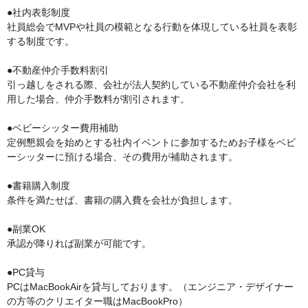
●社内表彰制度

社員総会でMVPや社員の模範となる行動を体現している社員を表彰
する制度です。

●不動産仲介手数料割引

引っ越しをされる際、会社が法人契約している不動産仲介会社を利
用した場合、仲介手数料が割引されます。

●ベビーシッター費用補助

定例懇親会を始めとする社内イベントに参加するためお子様をベビ
ーシッターに預ける場合、その費用が補助されます。

●書籍購入制度

条件を満たせば、書籍の購入費を会社が負担します。

●副業OK

承認が降りれば副業が可能です。

●PC貸与

PCはMacBookAirを貸与しております。（エンジニア・デザイナー
の方等のクリエイター職はMacBookPro）