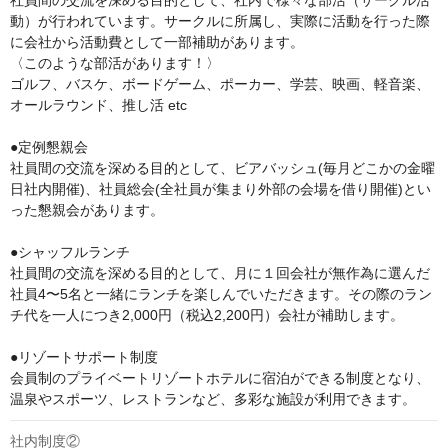
社員間の交流を深める目的として、社内で様々な部活（サークル活
動）が行われています。サークルに所属し、実際に活動を行った際
に会社から活動費として一部補助があります。

〈このような部活があります！〉

ゴルフ、バスケ、ボードゲーム、ポーカー、学芸、映画、軽音楽、
オールラウンド、推し活 etc

●定例懇親会

社員間の交流を深める目的として、ビアバッシュ(毎月どこかの金曜
日社内開催)、社員総会(全社員が集まり外部の会場を借り開催)とい
った懇親会があります。

●シャッフルランチ

社員間の交流を深める目的として、月に１回会社が無作為に選んだ
社員4〜5名と一緒にランチを楽しんでいただきます。その際のラン
チ代を一人につき2,000円（税込2,200円）会社が補助します。

●リゾートサポート制度

会員制のプライベートリゾートホテルに宿泊ができる制度となり、
温泉やスポーツ、レストランなど、多彩な施設が利用できます。
社内制度②