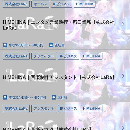
株式会社LaRa
セールス
IPビジネス
HIMEHINA
HIMEHINA｜エンタメ営業進行・窓口業務【株式会社
LaRa】
年収
360万円 〜 540万円
正社員
株式会社LaRa
クリエイター
IPビジネス
HIMEHINA
HIMEHINA｜音楽制作アシスタント【株式会社LaRa】
年収
314.4万円 〜 480万円
正社員
株式会社LaRa
アシスタント
IPビジネス
HIMEHINA
HIMEHINA｜音楽デスク【株式会社LaRa】