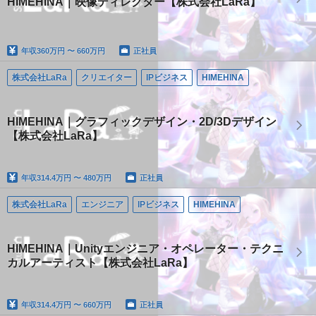
HIMEHINA｜映像ディレクター【株式会社LaRa】
年収
360万円 〜 660万円
正社員
株式会社LaRa
クリエイター
IPビジネス
HIMEHINA
HIMEHINA｜グラフィックデザイン・2D/3Dデザイン
【株式会社LaRa】
年収
314.4万円 〜 480万円
正社員
株式会社LaRa
エンジニア
IPビジネス
HIMEHINA
HIMEHINA｜Unityエンジニア・オペレーター・テクニ
カルアーティスト【株式会社LaRa】
年収
314.4万円 〜 660万円
正社員