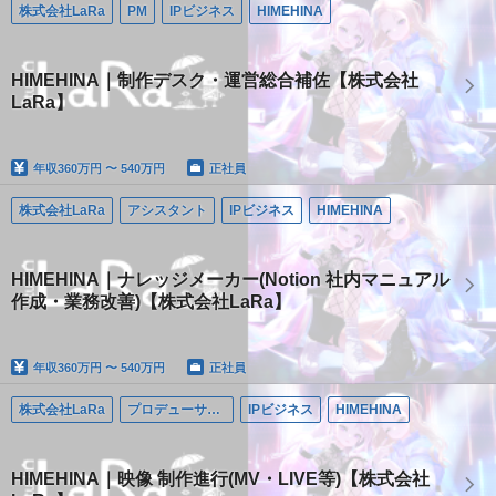
株式会社LaRa
PM
IPビジネス
HIMEHINA
HIMEHINA｜制作デスク・運営総合補佐【株式会社
LaRa】
年収
360万円 〜 540万円
正社員
株式会社LaRa
アシスタント
IPビジネス
HIMEHINA
HIMEHINA｜ナレッジメーカー(Notion 社内マニュアル
作成・業務改善)【株式会社LaRa】
年収
360万円 〜 540万円
正社員
株式会社LaRa
プロデューサー/ディレクター
IPビジネス
HIMEHINA
HIMEHINA｜映像 制作進行(MV・LIVE等)【株式会社