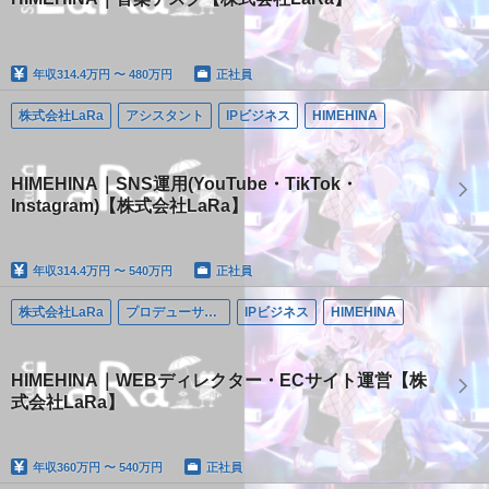
年収
314.4万円 〜 480万円
正社員
株式会社LaRa
アシスタント
IPビジネス
HIMEHINA
HIMEHINA｜SNS運用(YouTube・TikTok・
Instagram)【株式会社LaRa】
年収
314.4万円 〜 540万円
正社員
株式会社LaRa
プロデューサー/ディレクター
IPビジネス
HIMEHINA
HIMEHINA｜WEBディレクター・ECサイト運営【株
式会社LaRa】
年収
360万円 〜 540万円
正社員