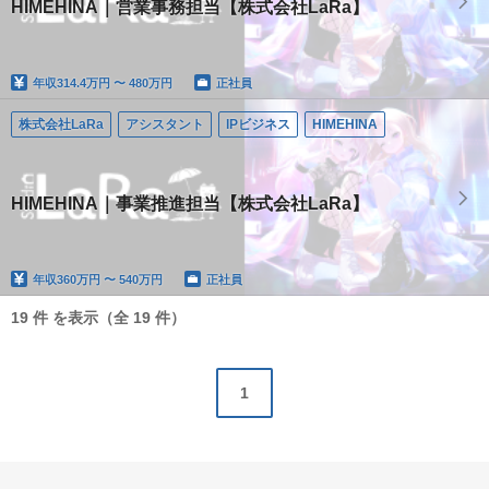
HIMEHINA｜営業事務担当【株式会社LaRa】
年収
314.4万円 〜 480万円
正社員
株式会社LaRa
アシスタント
IPビジネス
HIMEHINA
HIMEHINA｜事業推進担当【株式会社LaRa】
年収
360万円 〜 540万円
正社員
19 件 を表示（全 19 件）
1