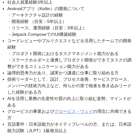
社会人就業経験3年以上
Androidアプリ（Kotlin）の開発について
・アーキテクチャ設計の経験
・開発経験 （目安：5年以上）
・リリース、運用経験（目安：3年以上）
・Jetpack ComposeでのUI構築経験
コードレビューやプルリクエストなどを活用したチームでの開発
経験
・プロダクト開発におけるタスクマネジメント能力がある
・ステークホルダーと連携しプロダクト開発ができてタスクの調
整ができるコミュニケーション能力がある
論理的思考力があり、誠実かつ謙虚に仕事に取り組める方
技術リーダーとして、設計、プロセス改善、サービスグロース、
メンバーの技術力向上など、何らかの形で他者を巻き込みリード
した経験がある方
AIを活用し業務の生産性や質の向上に取り組む姿勢、マインドが
ある
グロービスの事業および
グロービス・ウェイ
の理念に共鳴できる
方
言語要件：日本語能力がネイティブレベルの方、または、日本語
能力試験（JLPT）1級相当以上