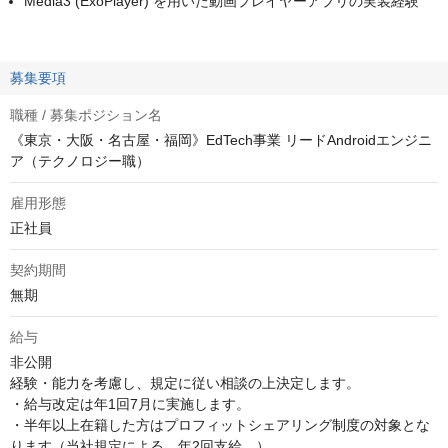
Media3 (ExoPlayer) を用いた動画プレイヤーアプリの実装経験
募集要項
職種 / 募集ポジション名
《東京・大阪・名古屋・福岡》EdTech事業 リードAndroidエンジニ
ア（テクノロジー職）
雇用形態
正社員
契約期間
無期
給与
非公開
経験・能力を考慮し、規定に従い相談の上決定します。

・給与改定は年1回7月に実施します。

・半年以上在籍した方はプロフィットシェアリング制度の対象とな
ります（当社規定による。年2回支給。）
