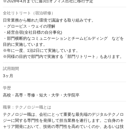
※2028年4月までに週3日オフィス出社に移行予定
全社リトリート（宿泊研修）
日常業務から離れた環境で議論する取り組みです。

・グロービス・ウェイの理解

・経営合宿(全社目標の自分事化)

・部門横断的なコミュニケーションとチームビルディング　などを
目的に実施しています。

※年に一度、1泊2日にて実施しています。

※同様の目的で部門内で実施する「部門リトリート」もあります。
試用期間
3ヶ月
学歴
高校・高専・専修・短大・大学・大学院卒
職掌：テクノロジー職とは
テクノロジー職は、会社にとって重要な最先端のデジタルテクノロ
ジーに関する専門性を発揮して担当業務を遂行します。ご自身のキ
ャリア開発において、技術の専門性を高めていくのか、あるいは技