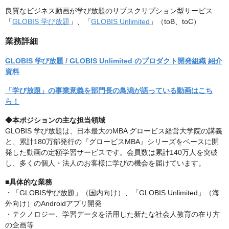
良質なビジネス動画が学び放題のサブスクリプション型サービス
「
GLOBIS 学び放題
」、「
GLOBIS Unlimited
」（toB、toC）
業務詳細
GLOBIS 学び放題 / GLOBIS Unlimited のプロダクト開発組織 紹介
資料
「学び放題」の事業意義を部門長の鳥潟が語っている動画はこち
ら！
◆本ポジションの主な担当領域
GLOBIS 学び放題は、日本最大のMBA グロービス経営大学院の講義
と、累計180万部発行の『グロービスMBA』シリーズをベースに開
発した動画の定額学習サービスです。会員数は累計140万人を突破
し、多くの個人・法人のお客様に学びの機会を届けています。
■具体的な業務
・「GLOBIS学び放題」（国内向け）、「GLOBIS Unlimited」（海
外向け）のAndroidアプリ開発
・テクノロジー、学習データを活用した新たな社会人教育の在り方
の企画等