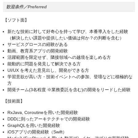
歓迎条件／Preferred
【ソフト面】
新たな技術に対して好奇心を持って学び、本番導入をした経験
（解決したい課題や提供したい価値は何か？の判断を含む）
サービスグロースの経験がある
動画、教育系アプリの開発経験
活躍範囲を限定せず、隣接領域への越境を楽しめる方
能動的に問題を発見して解決できる方
UI/UX を考えた意見出し、開発ができる方
学習意欲が高い方・技術イベントへの参加、登壇などに積極的な
方
開発チーム(3名程度 ※業務委託を含む)の開発をリードした経験
【技術面】
RxJava, Coroutineを用いた開発経験
DDDに則ったアーキテクチャでの開発経験
GraphQLを用いた開発経験
iOSアプリの開発経験（Swift）