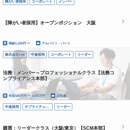
障がい者採用
コーポレート
メンバー
【障がい者採用】オープンポジション 大阪
時給
1,250円 〜
アルバイト・パート
株式会社I-ne
中途採用
コーポレート
リーダー
法務：メンバー～プロフェッショナルクラス【法務コ
ンプライアンス本部】
年収
500万円 〜 1100万円
正社員
中途採用
サプライチェーン
リーダー
購買：リーダークラス（大阪/東京）【SCM本部】