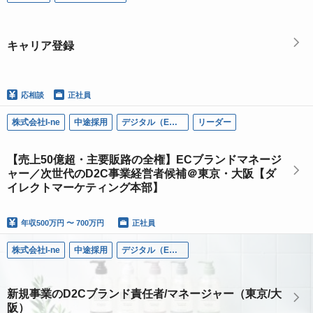
キャリア登録
応相談
正社員
株式会社I-ne
中途採用
デジタル（EC）
リーダー
【売上50億超・主要販路の全権】ECブランドマネージ
ャー／次世代のD2C事業経営者候補＠東京・大阪【ダ
イレクトマーケティング本部】
年収
500万円 〜 700万円
正社員
株式会社I-ne
中途採用
デジタル（EC）
新規事業のD2Cブランド責任者/マネージャー（東京/大
阪）