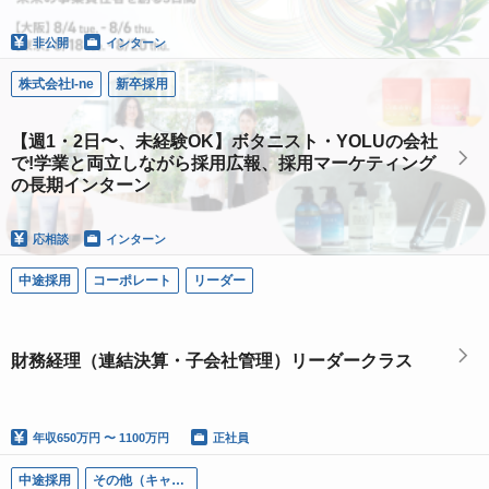
非公開
インターン
株式会社I-ne
新卒採用
【週1・2日〜、未経験OK】ボタニスト・YOLUの会社
で!学業と両立しながら採用広報、採用マーケティング
の長期インターン
応相談
インターン
中途採用
コーポレート
リーダー
財務経理（連結決算・子会社管理）リーダークラス
年収
650万円 〜 1100万円
正社員
中途採用
その他（キャリア登録）