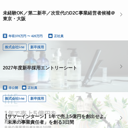
未経験OK／第二新卒／次世代のD2C事業経営者候補＠
東京・大阪
年収
370万円 〜 420万円
正社員
株式会社I-ne
新卒採用
2027年度新卒採用エントリーシート
非公開
正社員
株式会社I-ne
新卒採用
【サマーインターン】1年で売上5億円を創出せよ。
「未来の事業責任者」を創る3日間