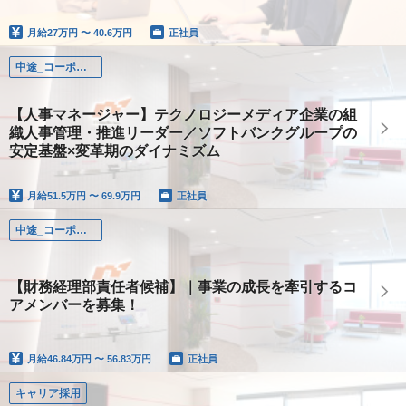
月給
27万円 〜 40.6万円
正社員
中途_コーポレート
【人事マネージャー】テクノロジーメディア企業の組
織人事管理・推進リーダー／ソフトバンクグループの
安定基盤×変革期のダイナミズム
月給
51.5万円 〜 69.9万円
正社員
中途_コーポレート
【財務経理部責任者候補】｜事業の成長を牽引するコ
アメンバーを募集！
月給
46.84万円 〜 56.83万円
正社員
キャリア採用