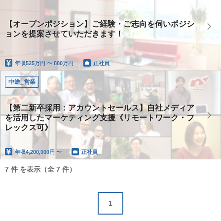
【オープンポジション】ご経験・ご志向を伺いポジシ
ョンを提案させていただきます！
年収
525万円 〜 880万円
正社員
中途_営業
【第二新卒採用：アカウントセールス】自社メディア
を活用したマーケティング支援《リモートワーク・フ
レックス可》
年収
4,200,000円 〜
正社員
7 件 を表示（全 7 件）
1