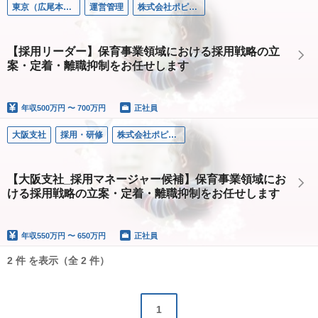
東京（広尾本社）
運営管理
株式会社ポピンズエデュケア
【採用リーダー】保育事業領域における採用戦略の立
案・定着・離職抑制をお任せします
年収
500万円 〜 700万円
正社員
大阪支社
採用・研修
株式会社ポピンズエデュケア
【大阪支社_採用マネージャー候補】保育事業領域にお
ける採用戦略の立案・定着・離職抑制をお任せします
年収
550万円 〜 650万円
正社員
2 件 を表示（全 2 件）
1