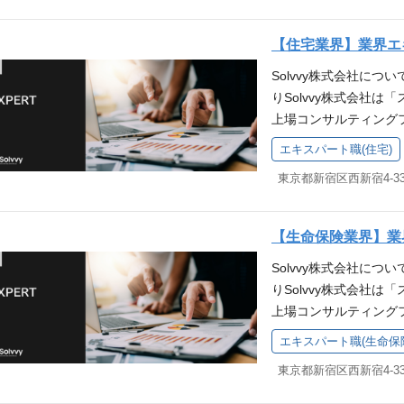
査／分析を通じた新た
ケティング施策立案／
【住宅業界】業界エ
等 ■業務企画 ・社内
Solvvy株式会社について 「S
プロセス構築/分析 等
りSolvvy株式会社
／改善提案 等 ■IT
上場コンサルティング
データベースの改修を通
ています。 国内マー
ング営業（BtoB） 
エキスパート職(住宅)
ロー型ビジネスからス
・フィールドセールス
なる中、アフターサー
去の配属事例 2020年
ング」が当社の強みで
務企画 2023年卒 不
ーやデベロッパーから
メーカー出身：事業推進
【生命保険業界】業
おり、のべ4000社
開発 本ポジションの
Solvvy株式会社について 「S
アイデアやリソースだ
リアアップモデル 当
りSolvvy株式会社
開発のサービス・ソリ
スラインナップを持って
上場コンサルティング
題解決の形を提案しま
広い領域における企画
ています。 国内マー
もに考え、ともに解決
ネスを推進する経験を
エキスパート職(生命保
ー型ビジネスからスト
です。上から目線のコ
やデータ分析・資料作
る中、アフターサービ
でもない。共創パート
ェクトをお任せする流
グ」が当社の強みです
と考えています。 Sol
保証サービス特有の「