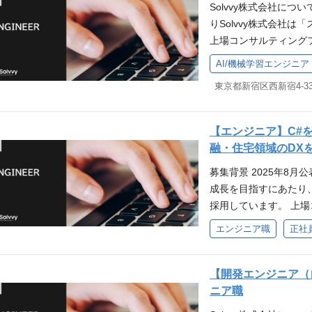
「SAaaS（Smart As
からサポートします。 Em
本人の希望、適性をも
生命保険に関する業務経
Solvvy株式会社について 「S
アやリソースだけでは
ンサルティングでもな
ビジネスの成長を包括的
マネー発行、クレジッ
ールス領域 ・クライア
験者 ・論理的思考、
りSolvvy株式会社
サービス・ソリューシ
い、ロジカルな思考と
ッドです。 Assura
スを提供します。 保
int/googleスラ
方 ・高度な経営課題
上場コンサルティング
の形を提案します。 
に成長する」、そのよう
ネス（コト）まで保証の
住宅業界を中心にスト
ューションを組み合わせ
スキルとチームワーク
ています。 国内マー
え、ともに解決するこ
営統合により、私たち
AI/機械学習エンジニア
gital Marketi
を通じた活性化および収
たコミュニケーション
ー型ビジネスからスト
上から目線のコンサル
す。 アフターサービス
底した鮮度向上により1to1
の中期経営計画でもお
ロスセル提案 ・成功
る中、アフターサービ
い。共創パートナーと
超の顧客基盤という強
on（システム開発） 
これからの当社を支え
■企画領域 ・市場調査
グ」が当社の強みです
ています。 Solvvyの
だ発展途上です。 成
システムの課題・要望に対応し
■Solvvyについて：https://
ティング施策立案・分
デベロッパーから中小
S（Smart Assuran
大限に活かしたい方、
【エンジニア】C#
ビジネス遂行に欠かせ
o.jp/ ■新たな中期経営計画につ
応募要件 MUST ・基本的な
り、のべ4000社超の
の成長を包括的にサポー
「共創」したい方、ぜひ一緒
融・住宅領域のDX
からサポートします。 Em
et/2675656/00
損害保険に関する業務経
アやリソースだけでは
す。 Assurance（
solvvy.co.jp/ 採用サイト：ht
マネー発行、クレジッ
にご相談のうえで決定
験者 ・論理的思考、
募集背景 2025年8
サービス・ソリューシ
（コト）まで保証の提供範
スを提供します。 保
宅勤務が可能です。 ■
方 ・高度な経営課題
成長を目指すにあたり
の形を提案します。 
Marketing（デジ
住宅業界を中心にスト
ータ入力、電話受付 
スキルとチームワーク
採用しています。 上
え、ともに解決するこ
た鮮度向上により1to1マー
を通じた活性化および収
や変更作業 等 ■営業
の中核事業を支えるコ
上から目線のコンサル
（システム開発） ‐ 
エンジニア職
正社
の中期経営計画でもお
求書発行/送付 ・お客
拡大や新規サービスの
い。共創パートナーと
ステムの課題・要望に対応しま
これからの当社を支える
務、データ抽出・加工 
発・改善をリードしてい
ています。 Solvvyの
ジネス遂行に欠かせな
vvyについて：https://solv
理、在庫管理、手配業
いて：https://solvvy.co
【開発エンジニア（自
S（Smart Assuran
らサポートします。 Emb
■新たな中期経営計画について：htt
ント、調整 ・日程調整
中期経営計画について：https://
ニア職
の成長を包括的にサポー
ネー発行、クレジット
675656/00.pd
・基本的なパソコンスキル(W
00.pdf 仕事内容 
す。 Assurance（
を提供します。 保証