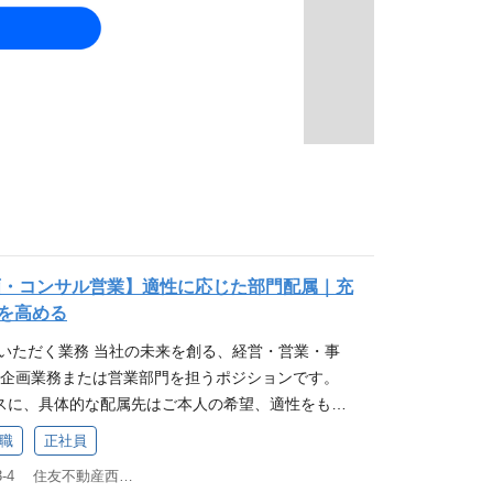
画・コンサル営業】適性に応じた部門配属｜充
を高める
当いただく業務 当社の未来を創る、経営・営業・事
ける企画業務または営業部門を担うポジションです。
スに、具体的な配属先はご本人の希望、適性をもと
せていただきます。 ■経営企画 ・新規事業企画、
職
正社員
新規事業開発 ・事業計画策定、広報・IR関連 ・M&A／
東京都新宿区西新宿4-33-4 住友不動産西新宿ビル4号館7F
C領域／グループ会社管理 等 ■営業企画 ・市場調