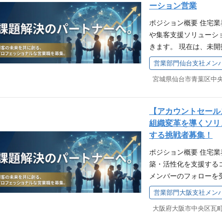
す。 ■ メンバーのコー
せします。 具体的に
Google Workspac
ーション営業
（コト）まで保証の提供範
ため、業務で困ったこ
個々の課題に合わせた
模言語モデル（LLM）
バイル）の管理経験 
Marketing（デジ
ポジション概要 住宅
受けられます。 多彩
ます。 ■ 組織課題の
たAIモデルの開発・改
チームマネジメントの
た鮮度向上により1to1マー
や集客支援ソリューシ
発、さらにはAIやブレ
手法・ITツール（AI
ューニング 新規サービ
方と目線をあわせてコ
（システム開発） ‐ 
きます。 現在は、未
プロジェクトに挑戦で
を出せる環境を整備し
術動向の調査・サービスへ
をおさえて、平易な言
ステムの課題・要望に対応しま
ォロー密度向上という
す。 自由度の高い開発
「組織開発」の経験 週
する知識・経験 機械学習
てアジャイル的な動き
営業部門仙台支社メン
ジネス遂行に欠かせな
の同行を通じて顧客基
チモニターを標準で貸
ていただきます。個人
ensorFlow、PyTor
システムに関する基本的
らサポートします。 Emb
ます。 ご担当いただく
も積極的に検討・推進
走するか」という組織
験 チームでの開発経験
ャリア)が可能な方
ネー発行、クレジット
訪問を通じて信頼関係
です。また、リモート
す。 大手クライアン
T 自然言語処理（NL
を提供します。 保証
す。 ■オーダーメイド
ェクトごとに出社頻度は相違あ
べ4000社超の顧客基
模データセットを用いた
【アカウントセール
宅業界を中心にストッ
向上（集客）」や「利
dea,Solve with 
ス」の視点を用いた深
agemaker、Azure 
組織変革を導くソリ
通じた活性化および収益
合わせて提案します。 
スコンサルティング」
との折衝を通じて、ビ
経験 コンテナ技術（Do
する挑戦者募集！
中期経営計画でもお示
社の強力なアセットを
て、さらなる高みを目
企業での「部長クラス」
netesなど）の利用経
れからの当社を担う20
ポジション概要 住宅
がい 「売上」と「利
や、顧客ニーズの多様
組織は今まさに変革の
ネス要件を理解し、技
vvyについて：https://solv
築・活性化を支援する
はなく、保証や集客サ
ネスへの転換が企業戦
として実績を積むこと
を推進できる方 プレ
■新たな中期経営計画について：htt
メンバーのフォローを
ばすか」という経営視
した「ストックビジネ
プも現実的な視野に入り
る方 技術トレンドに
675656/00.pd
解を深めていただきま
をカスタマイズできる
業界においては、大手
3名以上のチームマネ
自身の専門性を活かし
営業部門大阪支社メン
ド型スクール管理システ
せた提案資料の作成や
す。 圧倒的な製品力
るまで、先進的な取組事
達成に向けた数値計画
ある方 働く環境とキ
す。 具体的には、以下
ご担当いただく業務 ■
ービスは、競合他社と
ざいます。 クライア
WANT 大手企業に対
マンスを発揮できるよ
（サーブレット/JSP、H