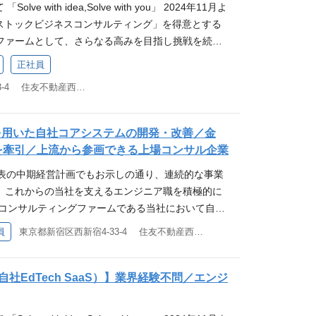
surance as a Service）」は、企業におけるストック
bedded Finance（組込型金融） ‐ ポイント/電子
とにご相談のうえで決定させていただきます。 ■セ
験 WANT ・エンタープライズ領域における営業経
olve with idea,Solve with you」 2024年11月よ
対応できない様々な課題に対し、当社は自社開発の
く、業務を代行するだけのコンサルティングでもな
にサポートするために進化したSolvvy独自のメソ
ト機能提供などの最先端のエンベデットファイナン
ントへの課題ヒアリング ・商談資料作成（powerpo
定量的思考、分析的思考に加え、思考の柔軟性がある
は「ストックビジネスコンサルティング」を得意とする
ョンを中心とした独自のメソッドで新たな課題解決
同時に「人間味」を大切にし、「本気で伴走し、共
nce（保証） ‐ 製品（モノ）だけでなく、サービス/ビジ
証をはじめとした各種ソリューションを組み合わせ、
イド等を使用） ・新規クライアント商談（当社の各種ソリ
に取り組む志、挑戦意欲 ・優れたコミュニケーション
ファームとして、さらなる高みを目指し挑戦を続け
様々な課題に対応する豊富なアイデアで、ともに考
な思いを言語化したものです。 2024年11月の経
提供範囲・手法を拡張し、制度を構築します。 Di
ックビジネス創出に必要な仕組化、顧客アプローチ
た提案） ・先方担当者/決裁者/経営層との継続し
ケットの縮小や、顧客ニーズの多様化を踏まえ、フロ
とが私たちの使命であり、アイデンティティです。
は第二創業期ともいえる変化の真っただ中にいま
正社員
ng（デジタルマーケティング） ‐ 顧客データベースの構築と徹
益化を支援しています。 募集背景 2025年8月公表
による関係構築 ・増収増益に向けたアップセル、ク
ック型ビジネスへの転換が企業戦略のトレンドとな
ティングでもなく、ビジネスライクな下請けでもな
領域における独自の確立されたメソッドと、4000社
マーケティングを実現します。 System Integrati
示しの通り、連続的な事業成長を目指すにあたり、
東京都新宿区西新宿4-33-4 住友不動産西新宿ビル4号館7F
事例の収集/展開、プロダクトへのフィードバック 等
スを基点とした「ストックビジネスコンサルティン
して、喜怒哀楽をともにする存在でありたいと考え
力なアセットを持ちながらも、組織も事業もまだま
‐ 既存システム改修から最先端技術開発まであらゆる
るバックオフィス職を積極的に採用していきます。
／分析を通じた新たなソリューション開発 ・マーケ
。 特に住宅業界においては、大手ハウスメーカーや
提供するソリューション 「SAaaSメソッド」 「SAaa
長を続けるビジネスフィールドで、自らの可能性を最
ます。 Business Operation（業務運営） ‐
solvvy.co.jp ■採用サイト：https://recruit.solvvy.c
析 ・営業部門における事業計画策定、戦略立案 等
工務店に至るまで、先進的な取組事例を有してお
ce as a Service）」は、企業におけるストックビジネス
会社の成長と自分自身の成長をリンクさせ、未来を
を用いた自社コアシステムの開発・改善／金
ない各種業務運営についてリアルとデジタルの両面
いて：https://ssl4.eir-parts.net/doc/7320/tdn
PCスキル(word/excel/powerpoint) ・5年以上の
ご支援実績がございます。 クライアントが持つアイデ
トするために進化したSolvvy独自のメソッドで
に働きましょう！ Solvvy株式会社HP：https://
を牽引／上流から参画できる上場コンサル企業
bedded Finance（組込型金融） ‐ ポイント/電子
.pdf 仕事内容 具体的な配属先はご本人の希望、適性をもと
験 WANT ・エンタープライズ領域における営業経
対応できない様々な課題に対し、当社は自社開発の
保証） ‐ 製品（モノ）だけでなく、サービス/ビジネス
tps://recruit.solvvy.co.jp/
ト機能提供などの最先端のエンベデットファイナン
させていただきます。 一部ポジションにおいては在
定量的思考、分析的思考に加え、思考の柔軟性がある
月公表の中期経営計画でもお示しの通り、連続的な事業
ョンを中心とした独自のメソッドで新たな課題解決
囲・手法を拡張し、制度を構築します。 Digital
証をはじめとした各種ソリューションを組み合わせ、
一般事務 ・書類整理、ファイリング、伝票処理、デ
に取り組む志、挑戦意欲 ・優れたコミュニケーション
、これからの当社を支えるエンジニア職を積極的に
様々な課題に対応する豊富なアイデアで、ともに考
タルマーケティング） ‐ 顧客データベースの構築と徹底し
ックビジネス創出に必要な仕組化、顧客アプローチ
・業務改善、マニュアル作成 ・各種システムへの登録
場コンサルティングファームである当社において自社
とが私たちの使命であり、アイデンティティです。
ケティングを実現します。 System Integration
益化を支援しています。 募集背景 2025年8月公表
事務 ・営業サポート全般、書類作成、資料送付、請
アシステムの重要性が急増しています。今後の事業
ティングでもなく、ビジネスライクな下請けでもな
既存システム改修から最先端技術開発まであらゆるシ
員
東京都新宿区西新宿4-33-4 住友不動産西新宿ビル4号館7F
示しの通り、連続的な事業成長を目指すにあたり、
様の問い合わせ対応（電話/メール） ・実績集計業
立ち上げを見据え、C#を用いた自社システムの開
して、喜怒哀楽をともにする存在でありたいと考え
す。 Business Operation（業務運営） ‐ ビ
エンジニア職を積極的に採用していきます。 ■Sol
等 ■カスタマーサポート、物流管理 ・オーダー管
ただけるエンジニアを募集します。 ■Solvvyにつ
提供するソリューション 「SAaaSメソッド」 「SAaa
い各種業務運営についてリアルとデジタルの両面か
vy.co.jp ■採用サイト：https://recruit.solvvy.co.jp/
務、問い合わせ対応 ・顧客要望に対するアレンジメ
.jp ■採用サイト：https://recruit.solvvy.co.jp/ ■新たな
社EdTech SaaS）】業界経験不問／エンジ
ce as a Service）」は、企業におけるストックビジネス
edded Finance（組込型金融） ‐ ポイント/電子マ
ps://ssl4.eir-parts.net/doc/7320/tdnet/2
、案件管理、カスタマーサポート 応募要件 MUST
ssl4.eir-parts.net/doc/7320/tdnet/2675656/
トするために進化したSolvvy独自のメソッドで
機能提供などの最先端のエンベデットファイナンス
f 仕事内容 具体的な配属先はご本人の希望、適性をもとにご
ord/Excel/Power Point） ・社会人経験（目安
Solvvyのサービスを支えるコアシステムや、新サービスの
保証） ‐ 製品（モノ）だけでなく、サービス/ビジネス
をはじめとした各種ソリューションを組み合わせ、住