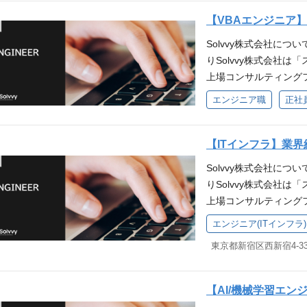
からサポートします。 Em
s.net/doc/7320/t
できる行動力 ・論理
ーやデベロッパーから
クビジネスの成長を包括
マネー発行、クレジッ
希望、適性をもとにご
【VBAエンジニア
ション能力 WANT 
おり、のべ4000社
ソッドです。 Assur
スを提供します。 保
ォーム・メンテナンス
ンシャル重視のため、
Solvvy株式会社について 「S
アイデアやリソースだ
ジネス（コト）まで保
住宅業界を中心にスト
提案、アレンジメント
ン能力／ビジネストレ
りSolvvy株式会社
開発のサービス・ソリ
Digital Market
を通じた活性化および収
する営業業務 ・設備の
な方におすすめです 
上場コンサルティング
題解決の形を提案しま
徹底した鮮度向上により1t
の中期経営計画でもお
検査領域 ・住宅検査
ェンジをお考えの方 
ています。 国内マー
もに考え、ともに解決
ation（システム開発
生命保険業界における
エンジニア職
正社
査員との調整 等 ■品
の柔軟性がある方 ・
ロー型ビジネスからス
です。上から目線のコ
るシステムの課題・要望に対
の人材を募集します。 ■Solv
査員、検査会社、修理会
れたコミュニケーショ
なる中、アフターサー
でもない。共創パート
‐ ビジネス遂行に欠
ト：https://recruit.
的なPCスキル(word/e
住宅業界・保険関連・
ング」が当社の強みで
【ITインフラ】業
と考えています。 Sol
からサポートします。 Em
eir-parts.net/doc/
WANT ・調整力や折
・当社の指針「まだ世
ーやデベロッパーから
「SAaaS（Smart As
マネー発行、クレジッ
本人の希望、適性をも
あるため） ・優れた
Solvvy株式会社について 「S
Solvvy株式会社について 「So
おり、のべ4000社
ビジネスの成長を包括的
スを提供します。 保
ールス領域 ・クライア
もって仕事に取り組み
りSolvvy株式会社
社は、アフターサービ
アイデアやリソースだ
ッドです。 Assura
住宅業界を中心にスト
int/googleスラ
ベーションに関する知
上場コンサルティング
トックビジネスコンサ
開発のサービス・ソリ
ネス（コト）まで保証の
を通じた活性化および収
ューションを組み合わせ
保険業界で事故対応や
ています。 国内マー
界を中心に、のべ400
エンジニア(ITインフラ)
題解決の形を提案しま
gital Marketi
の中期経営計画でもお
たコミュニケーション
ー型ビジネスからスト
上場コンサルティング
もに考え、ともに解決
底した鮮度向上により1to1
損害保険業界における
ロスセル提案 ・成功
る中、アフターサービ
ースだけでは対応でき
です。上から目線のコ
on（システム開発） 
の人材を募集します。 ■Solv
■企画領域 ・市場調査
グ」が当社の強みです
ス・ソリューションを
でもない。共創パート
システムの課題・要望に対応し
ト：https://recruit.
ティング施策立案・分
デベロッパーから中小
提案します。 なぜ「共
【AI/機械学習エ
と考えています。 Sol
ビジネス遂行に欠かせ
eir-parts.net/doc/
応募要件 MUST ・基本的な
り、のべ4000社超の
『まだ世界になかった