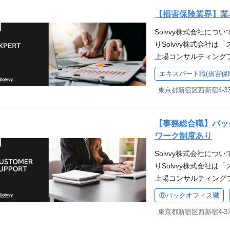
デベロッパーから中小
「SAaaS（Smart As
に潤沢なキャッシュフ
【損害保険業界】業
り、のべ4000社超の
ビジネスの成長を包括的
するだけではなく、次
Solvvy株式会社について 「S
アやリソースだけでは
ッドです。 Assura
のが当社のカルチャー
りSolvvy株式会社
サービス・ソリューシ
ネス（コト）まで保証の
に入ることなく、新し
上場コンサルティング
の形を提案します。 
gital Marketi
す。 大企業でもスター
ています。 国内マー
え、ともに解決するこ
底した鮮度向上により1to1
「サービスの企画・開
エキスパート職(損害保
ー型ビジネスからスト
上から目線のコンサル
on（システム開発） 
に挑戦してください。
る中、アフターサービ
い。共創パートナーと
システムの課題・要望に対応し
研修だけではなく、実
グ」が当社の強みです
ています。 Solvvy
ビジネス遂行に欠かせ
す。 入社後はメイン
デベロッパーから中小
容「SAaaS（Smart A
からサポートします。 Em
「当社独自のコンサル
【事務総合職】バッ
り、のべ4000社超の
クビジネスの成長を包括
マネー発行、クレジッ
グラムからスタート。
ワーク制度あり
アやリソースだけでは
ソッドです。 Assur
スを提供します。 保
のスキルを体系的に習
Solvvy株式会社について 「S
サービス・ソリューシ
ジネス（コト）まで保
住宅業界を中心にスト
や志向に合わせてカス
りSolvvy株式会社
の形を提案します。 
Digital Market
を通じた活性化および収
ンとしての視座を一気
上場コンサルティング
え、ともに解決するこ
徹底した鮮度向上により1t
の中期経営計画でもお
直接フィードバック 
ています。 国内マー
上から目線のコンサル
ation（システム開発
住宅業界における豊富
⑥バックオフィス職
ィングビジネスの実践
ロー型ビジネスからス
い。共創パートナーと
るシステムの課題・要望に対
材を募集します。 ■Solvvy
グラムの結果にて適性
なる中、アフターサー
ています。 Solvvy
‐ ビジネス遂行に欠
s://recruit.solvvy.
応募要件 MUST ・
ング」が当社の強みで
容「SAaaS（Smart A