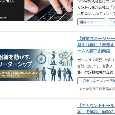
Solvvy株式会社について 「S
相談のうえで決定させて
3年以上） ・事務経験
開発・改善をお任せし
（コト）まで保証の提供範
宅業界を中心にストッ
りSolvvy株式会社
ト） ・AccessVB
ション能力のある方 
ただきます。 ■C#
Marketing（デジ
通じた活性化および収益
上場コンサルティング
Lのチューニングや自
欲が高い方
・新規サービスの技
底した鮮度向上により1to1
中期経営計画でもお示
ています。 国内マー
データクレンジング、
開発エンジニア
正
マンス改善、安定化 ■
on（システム開発）
れからの当社を担ってく
ー型ビジネスからスト
効率化を見据えた機能追加
件 MUST ・何らか
るシステムの課題・要望に対
ついて：https://solvvy.c
る中、アフターサービ
エンジニア（マネジメ
ムでの開発経験（Gitな
‐ ビジネス遂行に欠
な中期経営計画について：https:
グ」が当社の強みです
【営業マネージャー
経験（１年以上）また
を用いた開発経験 ・NET F
両面からサポートします。 
6/00.pdf 仕事内
デベロッパーから中小
盤を武器に「自走す
のプログラムの修正・
用した開発経験 ・RDB（SQ
ト/電子マネー発行、
内要望に対するシステム
り、のべ4000社超の
ームの第二創業期
ース利用経験（１年以上
開発経験 ・クラウドサービ
イナンスを提供します
トロール (見積検討/発
アやリソースだけでは
WANT ・AccessVBA、
クロサービス、DDD
ポジション概要 上場
わせ、住宅業界を中心
内ネットワークの構築/
サービス・ソリューシ
ログラミングが好きな
経験 ・フロントエンド技術（
当社において、営業チ
ローチを通じた活性化お
ティング(PC,スマホ
の形を提案します。 
対して楽しみながら適
る知識 働く環境とキ
客）の深耕戦略の立案
月公表の中期経営計画
務効率化の検討/実施 
え、ともに解決するこ
え、有識者に確認しな
マンスを発揮できるよ
を兼務しており、組織
たり、これからの当社
自社インフラに関する
上から目線のコンサル
ムや事業に貢献したい
様性 マネジメントを
る仕組み作り」が不可
す。 ■Solvvyについて：http
るのではなく、インフ
い。共創パートナーと
るためのユーザー折衝
方にはエキスパートコ
チーム全体の生産性を
vvy.co.jp/ ■新たな中期経
環境で様々なプロジェ
ています。 Solvvyの
意しています。 成長
ンジン」としての役割を
0/tdnet/2675656
して長期で働くことがで
S（Smart Assuran
ンシーをまとめたスキ
ト戦略の立案・推進：
は次期サービス開発に
理・システム機器管理業
【アカウントセール
の成長を包括的にサポー
エンジニア専用の評価
ーション構築とアップ
きます。特に、 自然
ム概要にあるシステム
客」で解決。顧客の
す。 Assurance（
たフォロー体制 プロ