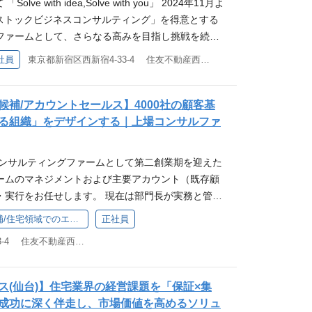
olve with idea,Solve with you」 2024年11月よ
いただきます。 ■VBAエンジニア（マネジメン
もしくは法人顧客の対応経験 WANT ・コミュニケー
ます。具体的には、以下のような業務に携わってい
囲・手法を拡張し、制度を構築します。 Digital
クビジネス創出に必要な仕組化、顧客アプローチを
は「ストックビジネスコンサルティング」を得意とする
Aシステムの開発を主体としたチームマネジメント ・SQ
・チームワークを大切にできる方 ・学ぶ意欲や成長意
 を用いた社内外サービスの開発・運用、機能追加
タルマーケティング） ‐ 顧客データベースの構築と徹
化を支援しています。 募集背景 2024年8月公表の
ファームとして、さらなる高みを目指し挑戦を続け
社基幹システムの保守運用・改修 ・システム開発、
術検証、設計、実装 ・既存システムのパフォー
マーケティングを実現します。 System Integrati
しの通り、連続的な事業成長を目指すにあたり、こ
ケットの縮小や、顧客ニーズの多様化を踏まえ、フロ
ヘルプデスク対応（インフラ以外） ・DXによる業務
社員
東京都新宿区西新宿4-33-4 住友不動産西新宿ビル4号館7F
チームメンバーと連携した開発プロセス改善 応募要
 ‐ 既存システム改修から最先端技術開発まであらゆ
れる方を積極的に採用していきます。 ■Solvvyに
ック型ビジネスへの転換が企業戦略のトレンドとな
、システムプロジェクト 応募要件 MUST ■VBA
の言語でのシステム開発経験（目安：2年以上） ・チー
応します。 Business Operation（業務運営）
o.jp ■採用サイト：https://recruit.solvvy.co.jp/ ■新た
スを基点とした「ストックビジネスコンサルティン
ント・マネジメント候補） ・チームマネージメント
どを利用したバージョン管理の経験） WANT ・C#
かせない各種業務運営についてリアルとデジタルの
//ssl4.eir-parts.net/doc/7320/tdnet/267565
。 特に住宅業界においては、大手ハウスメーカーや
候補/アカウントセールス】4000社の顧客基
はマネージメント未経験だが興味がある ・何かしら
ramework、または.NET Core / .NET 5以降を利
Embedded Finance（組込型金融） ‐ ポイン
容 業務詳細 ・各種システム、アカウントの設定/管理 ・社
工務店に至るまで、先進的な取組事例を有してお
る組織」をデザインする｜上場コンサルファ
改善経験（コーディング経験１年以上） ・データベ
L Server, PostgreSQL, MySQLなど）の設計・
クレジット機能提供などの最先端のエンベデットファ
やサービスの選定/提案(資料作成) ・ベンダーコン
ご支援実績がございます。 クライアントが持つアイデ
） ・バージョン管理の利用経験（Git、SVNなど）
ス（AWS, Azure, GCPなど）の利用経験 ・マイ
。 保証をはじめとした各種ソリューションを組み合
注請求管理/進捗管理/各種立ち会い) ・サ―バーや社
対応できない様々な課題に対し、当社は自社開発の
MicrosftAzure、SQLServerの利用経験 人物像 ・プ
（ドメイン駆動設計）などの設計思想に基づいた開発
コンサルティングファームとして第二創業期を迎えた
にストックビジネス創出に必要な仕組化、顧客アプ
保守/トラブル対応 ・ヘルプデスクサポート ・キッ
ョンを中心とした独自のメソッドで新たな課題解決
方 ・自律的にタスクを推進できる方 ・環境の変化に
JavaScript、TypeScript、Reactなど）に関す
ームのマネジメントおよび主要アカウント（既存顧
よび収益化を支援しています。 募集背景 2025年8
/タブレット等)サポートおよび台帳管理 ・インフラ業
様々な課題に対応する豊富なアイデアで、ともに考
応できる方 ・わからないことを自身で解決策を考
ャリアパス 私たちは、エンジニアが最大限のパフォー
・実行をお任せします。 現在は部門長が実務と管理
でもお示しの通り、連続的な事業成長を目指すにあ
など 当社の社内インフラの仕事の魅力 ・事業会社で
とが私たちの使命であり、アイデンティティです。
がら解決ができる方 ・自身の専門性を活かし、チー
う、以下の環境を整えています。 キャリアパスの多
のさらなる拡大には「メンバーを育成し、自走させ
を支えるエンジニア職を積極的に採用していきま
幅広い経験を積むことができる （特定領域に特化す
【営業マネージャー候補/住宅領域でのエンタープライズセールス】
正社員
ティングでもなく、ビジネスライクな下請けでもな
という強い成長意欲のある方 ・正しく要件を理解す
志向する方にはマネジメントコース 、技術を極めたい
欠です。単なるプレイングマネージャーではなく、
s://solvvy.co.jp ■採用サイト：https://recruit.sol
ラエンジニアのゼネラリスト） ・スピード感のある
して、喜怒哀楽をともにする存在でありたいと考え
に興味がある方 ・自ら手を動かすことが好きな方
東京都新宿区西新宿4-33-4 住友不動産西新宿ビル4号館7F
ースなど、個々の志向に合わせたキャリアパスを用
引き上げ、次世代のリーダーを輩出する「組織のエ
営計画について：https://ssl4.eir-parts.net/doc/732
クトを立ち上げられる ・業績堅調な上場企業で安定
提供するソリューション 「SAaaSメソッド」 「SAaa
をサポートする評価制度 伸長すべきスキルやコンピテ
期待しています。 ご担当いただく業務 ■ アカウン
/00.pdf 仕事内容 SolvvyのサービスにAI技術を導入、また
きる 応募要件 MUST ・なんらかのシステム管
ce as a Service）」は、企業におけるストックビジネス
ルマップと、MBO（目標管理制度）を組み合わせた
 担当チームが持つ主要顧客に対し、中長期的なリレ
つながる新たな価値を創出する役割を担っていただ
務に携わったことのある方 WANT ・下記のシステ
ス(仙台)】住宅業界の経営課題を「保証×集
トするために進化したSolvvy独自のメソッドで
制度で、あなたの成長を公正に評価します。 充実し
セル・クロスセルの戦略を立て、実行を管理しま
言語処理（文字・音声）を中心とした開発実務をお任
やアプリケーションに関する知識や資格の保有 └
成功に深く伴走し、市場価値を高めるソリュ
保証） ‐ 製品（モノ）だけでなく、サービス/ビジネス
ジェクトごとに専任のマネージャーがアサインされる