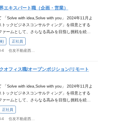
工務店に至るまで、先進的な取組事例を有してお
surance as a Service）」は、企業におけるストック
ローを確保しています。 これらの資金を内部留保に
界エキスパート職（企画・営業）
ご支援実績がございます。 クライアントが持つアイデ
にサポートするために進化したSolvvy独自のメソ
なる成長のための「投資原資」として積極活用する
olve with idea,Solve with you」 2024年11月よ
対応できない様々な課題に対し、当社は自社開発の
nce（保証） ‐ 製品（モノ）だけでなく、サービス/ビジ
です。 この安定した経営基盤があるからこそ、守り
は「ストックビジネスコンサルティング」を得意とする
ョンを中心とした独自のメソッドで新たな課題解決
提供範囲・手法を拡張し、制度を構築します。 Di
いビジネス開発に大胆に投資を続けることが可能で
ファームとして、さらなる高みを目指し挑戦を続け
様々な課題に対応する豊富なアイデアで、ともに考
ng（デジタルマーケティング） ‐ 顧客データベースの構築と徹
トアップ企業でも味わえない、Solvvyならではの
ケットの縮小や、顧客ニーズの多様化を踏まえ、フロ
とが私たちの使命であり、アイデンティティです。
マーケティングを実現します。 System Integrati
発」そのものにリソースを集中できる環境で、存分
険)
正社員
ック型ビジネスへの転換が企業戦略のトレンドとな
ティングでもなく、ビジネスライクな下請けでもな
‐ 既存システム改修から最先端技術開発まであらゆる
 ③専用のオンボーディングプログラム 当社では座学
東京都新宿区西新宿4-33-4 住友不動産西新宿ビル4号館7F
スを基点とした「ストックビジネスコンサルティン
して、喜怒哀楽をともにする存在でありたいと考え
ます。 Business Operation（業務運営） ‐
践型のオンボーディングプログラムを提供していま
。 特に住宅業界においては、大手ハウスメーカーや
の提供するソリューション 「SAaaSメソッド」 仕事内
ない各種業務運営についてリアルとデジタルの両面
プロダクトである「保証ビジネスの理解」、および
工務店に至るまで、先進的な取組事例を有してお
ssurance as a Service）」は、企業におけるストッ
bedded Finance（組込型金融） ‐ ポイント/電子
ティングビジネスの基礎」を実践的に学ぶ特別プロ
クオフィス職/オープンポジション/リモート
ご支援実績がございます。 クライアントが持つアイデ
的にサポートするために進化したSolvvy独自のメ
ト機能提供などの最先端のエンベデットファイナン
論理的思考、データ分析、資料作成など、一生モノ
対応できない様々な課題に対し、当社は自社開発の
ance（保証） ‐ 製品（モノ）だけでなく、サービス/ビ
証をはじめとした各種ソリューションを組み合わせ、
得できます。 プログラムの中では一人ひとりの強み
olve with idea,Solve with you」 2024年11月よ
ョンを中心とした独自のメソッドで新たな課題解決
証の提供範囲・手法を拡張し、制度を構築します。
ックビジネス創出に必要な仕組化、顧客アプローチ
タマイズした研修も用意しており、ビジネスパーソ
は「ストックビジネスコンサルティング」を得意とする
様々な課題に対応する豊富なアイデアで、ともに考
ing（デジタルマーケティング） ‐ 顧客データベースの構築と
益化を支援しています。 募集背景 2025年8月公表
に引き上げます。 例） ・経営層へのプレゼンおよび
ファームとして、さらなる高みを目指し挑戦を続け
とが私たちの使命であり、アイデンティティです。
o1マーケティングを実現します。 System Integr
示しの通り、連続的な事業成長を目指すにあたり、
・社内業務の改善プロジェクトへの参画 ・コンサルテ
ケットの縮小や、顧客ニーズの多様化を踏まえ、フ
ティングでもなく、ビジネスライクな下請けでもな
） ‐ 既存システム改修から最先端技術開発まであらゆ
な経験、高い知見、ノウハウ、スキルをお持ちの人
正社員
型トレーニング 等 その後、オンボーディングプロ
トック型ビジネスへの転換が企業戦略のトレンドと
して、喜怒哀楽をともにする存在でありたいと考え
応します。 Business Operation（業務運営）
について：https://solvvy.co.jp ■採用サイト：http
を判断し、本人意向も踏まえた本配属を行います。
東京都新宿区西新宿4-33-4 住友不動産西新宿ビル4号館7F
ビスを基点とした「ストックビジネスコンサルティ
の提供するソリューション 「SAaaSメソッド」 仕事内
かせない各種業務運営についてリアルとデジタルの両面
co.jp/ ■新たな中期経営計画について：https://ssl4.eir-part
大卒以上 ・目標達成への強いコミットメントと、自走
す。 特に住宅業界においては、大手ハウスメーカ
ssurance as a Service）」は、企業におけるストッ