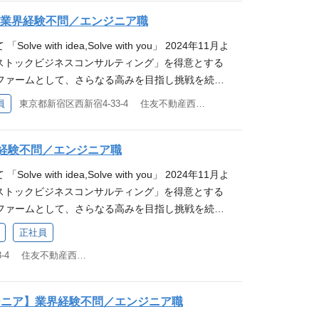
bedded Finance（組込型金融） ‐ ポイント/電子
dnet/2675656/00.pdf 仕事内容 具体的な配属先はご本人の
的思考力と、社内外の関係者を巻き込むコミュニケー
中小工務店に至るまで、先進的な取組事例を有して
的にサポートするために進化したSolvvy独自のメ
ト機能提供などの最先端のエンベデットファイナン
相談のうえで決定させていただきます。 ■住宅リフ
】業界経験不問／エンジニア職
・第二新卒の方、または職務経験が5年未満の方（ポテ
超のご支援実績がございます。 クライアントが持つ
ance（保証） ‐ 製品（モノ）だけでなく、サービス/ビ
証をはじめとした各種ソリューションを組み合わせ、
領域 ・住宅設備の保証対象外案件における有償修理
企画・営業経験は問いません） ・プレゼンテーショ
olve with idea,Solve with you」 2024年11月よ
けでは対応できない様々な課題に対し、当社は自社
証の提供範囲・手法を拡張し、制度を構築します。
ックビジネス創出に必要な仕組化、顧客アプローチ
 ・検査の結果をふまえたリフォーム提案、修繕に関
ンドに対する、高い感度と洞察力／提案力 このよう
は「ストックビジネスコンサルティング」を得意とする
ューションを中心とした独自のメソッドで新たな課
ing（デジタルマーケティング） ‐ 顧客データベースの構築と
益化を支援しています。 募集背景 2025年8月公表
保証対象内案件の、協力会社手配、調整 等 ■住宅
・未経験から企画職・コンサルタントへのキャリアチ
ファームとして、さらなる高みを目指し挑戦を続け
す。 様々な課題に対応する豊富なアイデアで、と
o1マーケティングを実現します。 System Integr
示しの通り、連続的な事業成長を目指すにあたり、
業務に関する各種オペレーション実施、協力会社・検
・論理的思考、定量的思考、分析的思考に加え、思考
ケットの縮小や、顧客ニーズの多様化を踏まえ、フ
することが私たちの使命であり、アイデンティティ
） ‐ 既存システム改修から最先端技術開発まであらゆ
豊富な経験、高い知見、ノウハウ、スキルをお持ち
員
東京都新宿区西新宿4-33-4 住友不動産西新宿ビル4号館7F
質管理領域 ・住宅点検に関する品質保持・向上 –検
高度な経営課題に取り組む志、挑戦意欲のある方 ・優
トック型ビジネスへの転換が企業戦略のトレンドと
ンサルティングでもなく、ビジネスライクな下請け
応します。 Business Operation（業務運営）
vyについて：https://solvvy.co.jp ■採用サイ
社への品質管理業務 等 応募要件 MUST ・基本
ンスキルとチームワークのある環境で働きたい方 ・
ビスを基点とした「ストックビジネスコンサルティ
ナーとして、喜怒哀楽をともにする存在でありたい
かせない各種業務運営についてリアルとデジタルの両面
solvvy.co.jp/ ■新たな中期経営計画について：https://ssl4.
xcel/powerpoint) ・5年以上の住宅業界での業務経験
自社サービスなど、幅広い知識を意欲的に学べる方
す。 特に住宅業界においては、大手ハウスメーカ
界経験不問／エンジニア職
vvyの提供するソリューション 「SAaaSメソッド」
bedded Finance（組込型金融） ‐ ポイント/電子
7320/tdnet/2675656/00.pdf 仕事内容 具体的な配属先はご
衝力のある方（日程調整や案件毎の進捗管理が必要で
界になかった答えを、ともに」に共感いただける方
中小工務店に至るまで、先進的な取組事例を有して
surance as a Service）」は、企業におけるストック
ト機能提供などの最先端のエンベデットファイナン
とにご相談のうえで決定させていただきます。 ■セ
コミュニケーションスキルとチームワーク ・主体性を
olve with idea,Solve with you」 2024年11月よ
lve with idea,Solve with you」 Solvvy株式会
超のご支援実績がございます。 クライアントが持つ
にサポートするために進化したSolvvy独自のメソ
証をはじめとした各種ソリューションを組み合わせ、
ントへの課題ヒアリング ・商談資料作成（powerpo
、知識を吸収する意欲のある方 ・リフォームやリノ
は「ストックビジネスコンサルティング」を得意とする
ス領域からクライアントのビジネスを支援する「ス
けでは対応できない様々な課題に対し、当社は自社
nce（保証） ‐ 製品（モノ）だけでなく、サービス/ビジ
ックビジネス創出に必要な仕組化、顧客アプローチ
イド等を使用） ・新規クライアント商談（当社の各種ソリ
識、経験 ・建築士、施工管理技士の資格を持つ方 ・
ファームとして、さらなる高みを目指し挑戦を続け
ルティング」という独自の領域を強みとし、住宅業
ューションを中心とした独自のメソッドで新たな課
提供範囲・手法を拡張し、制度を構築します。 Di
益化を支援しています。 募集背景 2025年8月公表
た提案） ・先方担当者/決裁者/経営層との継続し
査定業務、アジャスター経験のある方
ケットの縮小や、顧客ニーズの多様化を踏まえ、フロ
0社を超えるクライアントの課題解決を支援してきた
正社員
す。 様々な課題に対応する豊富なアイデアで、と
ng（デジタルマーケティング） ‐ 顧客データベースの構築と徹
示しの通り、連続的な事業成長を目指すにあたり、
による関係構築 ・増収増益に向けたアップセル、ク
ック型ビジネスへの転換が企業戦略のトレンドとな
ファームです。 クライアントが持つアイデアやリソ
することが私たちの使命であり、アイデンティティ
マーケティングを実現します。 System Integrati
豊富な経験、高い知見、ノウハウ、スキルをお持ち
東京都新宿区西新宿4-33-4 住友不動産西新宿ビル4号館7F
事例の収集/展開、プロダクトへのフィードバック 等
スを基点とした「ストックビジネスコンサルティン
ない様々な課題に対し、当社は自社開発のサービ
ンサルティングでもなく、ビジネスライクな下請け
‐ 既存システム改修から最先端技術開発まであらゆる
vyについて：https://solvvy.co.jp ■採用サイ
／分析を通じた新たなソリューション開発 ・マーケ
。 特に住宅業界においては、大手ハウスメーカーや
中心とした独自のメソッドで新たな課題解決の形を
ナーとして、喜怒哀楽をともにする存在でありたい
ます。 Business Operation（業務運営） ‐
solvvy.co.jp/ ■新たな中期経営計画について：https://ssl4.
析 ・営業部門における事業計画策定、戦略立案 等
工務店に至るまで、先進的な取組事例を有してお
創パートナー」と呼ばれるのか Solvvyのパーパスは
ンジニア】業界経験不問／エンジニア職
vvyの提供するソリューション 「SAaaSメソッド」
ない各種業務運営についてリアルとデジタルの両面
7320/tdnet/2675656/00.pdf 仕事内容 具体的な配属先はご
PCスキル(word/excel/powerpoint) ・5年以上の
ご支援実績がございます。 クライアントが持つアイデ
答えを、ともに』。これは、ただ絵を描くだけのコ