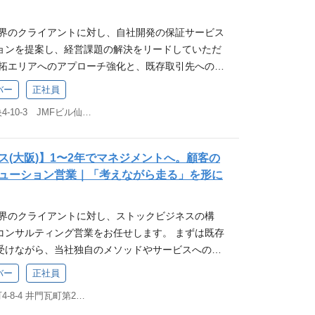
チング・OJT： 商談同行や1on1を通じ、メンバー
は、以下のような業務に携わっていただきます。 大規
e └ Microsoft Azure ・音声系システム（PBXやモ
囲・手法を拡張し、制度を構築します。 Digital
とやキャリアの相談など、きめ細やかなサポートを
フィードバックを行い、営業スキルの底上げを図り
の導入・検証 自然言語処理（文字・音声）を活用し
・経営層などの上位レイヤーに向けたプレゼン経験 ・
タルマーケティング） ‐ 顧客データベースの構築と徹底し
業界のクライアントに対し、自社開発の保証サービス
なプロジェクト 社内開発から受託開発、サービス開
解決と仕組み化： 営業プロセスの改善や、新しい営業
善 既存サービスのAI機能の改善、パフォーマンスチ
経験 歓迎スキル、経験 ・インフラリテラシーのない
ケティングを実現します。 System Integration
ョンを提案し、経営課題の解決をリードしていただ
インテックといったR&D（研究開発）まで、幅広い
活用等）の導入検討など、チームがより効率的に成果
スの企画、技術選定、設計、実装 最新のAI論文や技
ミュニケーションをとることが好きな方 （ポイント
既存システム改修から最先端技術開発まであらゆるシ
開拓エリアへのアプローチ強化と、既存取引先へのフ
きます。様々な経験を積みたい方には最適な環境で
ます。 本ポジションのやりがい 「教える」を超えた
の応用 応募要件 MUST 広義のAI/機械学習に関
葉で端的に意思疎通できる方） ・環境の変化に対し
す。 Business Operation（業務運営） ‐ ビ
重要なフェーズにあります。入社後は、先輩社員と
環境 開発効率を重視しており、ノートPCと27イン
の多くの時間をメンバーとの1on1や戦略会議に充て
モデルの実務開発経験 Pythonを用いた開発経験 T
で改善することが好きな方 ・一般的な社内インフラ
バー
正社員
い各種業務運営についてリアルとデジタルの両面か
盤を引き継ぎ、徐々に独り立ちを目指していただき
与しています。また、より良いツールや技術の導入
のスキル向上だけでなく、「どうすればチームが自
ch、scikit-learnなどの機械学習フレームワークの利用経
な理解をもち、ベンダーコントロール(SIと通信キ
edded Finance（組込型金融） ‐ ポイント/電子マ
宮城県仙台市青葉区中央4-10-3 JMFビル仙台01 2F オープンオフィス仙台駅前
業務 ■ 既存顧客の深耕・リレーション構築： 定期
しており、エンジニアの意見が反映されやすい文化
デザインの視点でマネジメントに没頭できる環境で
（Gitなどを利用したバージョン管理の経験） WAN
機能提供などの最先端のエンベデットファイナンス
を築き、現場の悩みから経営課題までを吸い上げま
メインのハイブリッド出勤となっています（プロジ
トへの高度なアカウント営業 住宅業界を中心としたの
P）の実務開発経験 音声処理に関する知識・経験 大規
をはじめとした各種ソリューションを組み合わせ、住
のソリューション提案： 顧客の状況に合わせ「売上
り） Solvvy株式会社について 「Solve with i
盤に対し、単発の売り切りではない「ストックビジネ
機械学習モデルの学習・チューニング経験 AWS S
ス(大阪)】1〜2年でマネジメントへ。顧客の
クビジネス創出に必要な仕組化、顧客アプローチを
益確保（業務負荷削減）」など、最適な施策を組み
you」 2024年11月よりSolvvy株式会社は「ストックビジネ
い提案が可能です。経営層に近いカウンターパート
ML、GCP AI PlatformなどのクラウドAIサービスの利用
ューション営業｜「考えながら走る」を形に
化を支援しています。 募集背景 2025年8月公表の
■ 新規マーケットの開拓： 未開拓の企業に対し、当
を得意とする上場コンサルティングファームとし
ジネスの本質に触れる手応えを感じられます。 上場
ckerなど）やオーケストレーションツール（Kuber
しの通り、連続的な事業成長を目指すにあたり、 こ
武器にアプローチを行います。 本ポジションのやり
指し挑戦を続けています。 国内マーケットの縮小
への最短ルート 2024年11月の経営統合を経て、
験 MLOps（機械学習運用）に関する知識や経験 ビジ
～30代層を中心に積極的に採用していきます。 ■Sol
業界のクライアントに対し、ストックビジネスの構
益」の両面から経営を支える手応え 単なる商材売りで
化を踏まえ、フロー型ビジネスからストック型ビジ
真っ只中です。このフェーズで1〜2年マネージャー
術で解決に導いた経験 求める人物像 自律的にタスク
vy.co.jp ■採用サイト：https://recruit.solvvy.co.jp/
コンサルティング営業をお任せします。 まずは既存
ービスを駆使して「いかにクライアントの業績を伸
略のトレンドとなる中、アフターサービスを基点と
で、複数チームを統括する部長職へのキャリアアッ
ッシャーに強く、期限のある要求にも柔軟に対応でき
ps://ssl4.eir-parts.net/doc/7320/tdnet/2
受けながら、当社独自のメソッドやサービスへの理
点の提案が可能です。局面に応じて柔軟に提案内容
スコンサルティング」が当社の強みです。 特に住宅
ます。 応募要件 MUST 法人営業経験（5年以上）
常にアンテナを張り、新しい技術の学習に意欲的な方
f 仕事内容 会員管理、講座管理などを行う自社開発のクラウ
す。担当事業者の引き継ぎ後は、各社の課題に合わ
ため、営業としての引き出しが飛躍的に広がりま
ハウスメーカーやデベロッパーから中小工務店に至
ジメント、またはプロジェクトリーダーの経験 目標
、チームや事業に貢献したいという強い成長意欲の
バー
正社員
ム『MyClass』の開発・運用・改善をお任せしま
商談を通じ、深い信頼関係を築いていく役割です。
による「成功体験」の積み重ね 特に主力である保証サ
例を有しており、のべ4000社超のご支援実績がご
の策定から実行、改善（PDCA）を自ら回した経験
ャリアパス 私たちは、エンジニアが最大限のパフォー
のような業務に携わっていただきます。 ・Java
大阪府大阪市中央区瓦町4-8-4 井門瓦町第2ビル5F
 サービス理解とクライアントの引き継ぎ： 当社独自
比較してもサービスレベルが高く、自信を持って提
ントが持つアイデアやリソースだけでは対応できない
するアカウント営業、または深耕営業の経験 AIツール
う、以下の環境を整えています。 キャリアパスの多
TML、CSS、JavaScript） を用いた開発・運用、