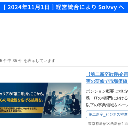
35 件中 35 件 を表示しています
【第二新卒歓迎/企
実の研修で市場価値
ポジション概要 ご担
務・ITの4部門にお
以下の事業領域をベー
にご相談のうえで決定さ
第二新卒_ビジネス推進
Fintechを活用した
アライアンス検討／CV