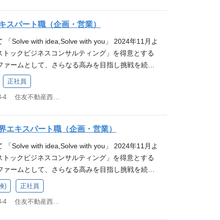
なサービス開発 ・既存・新規サービスにおけるマー
分析 ・営業部門における事業計画策定、戦略立案
キスパート職（企画・営業）
業務効率化の企画／実行（RPA導入、生成系AI活用、
olve with idea,Solve with you」 2024年11月よ
） ・オペレーションに対するPDCA管理を通じた運営
は「ストックビジネスコンサルティング」を得意とする
企画 ・事業計画と連動したIT戦略の立案／実行 ・既存
ファームとして、さらなる高みを目指し挑戦を続け
じた全社ITリソースの最適化 等 ■コンサルティ
ケットの縮小や、顧客ニーズの多様化を踏まえ、フ
・お客様のビジネス成長を最前線で支援するポジション
正社員
トック型ビジネスへの転換が企業戦略のトレンドと
・アカウントセールス・インサイドセールス 等 過
東京都新宿区西新宿4-33-4 住友不動産西新宿ビル4号館7F
ビスを基点とした「ストックビジネスコンサルティ
卒 省庁出身：営業企画 2021年卒 証券会社出身：業
す。 特に住宅業界においては、大手ハウスメーカ
動産会社出身：コンサルティング営業 2024年卒 大手
中小工務店に至るまで、先進的な取組事例を有して
 2025年卒 コンサルティングファーム出身：商品
界エキスパート職（企画・営業）
超のご支援実績がございます。 クライアントが持つ
やりがい・魅力 ①幅広い企画業務をベースにしたキャ
olve with idea,Solve with you」 2024年11月よ
けでは対応できない様々な課題に対し、当社は自社
社は、祖業である保証サービスを軸に、豊富なサービ
は「ストックビジネスコンサルティング」を得意とする
ューションを中心とした独自のメソッドで新たな課
います。 そのため、経営・営業・事務・ITなど幅
ファームとして、さらなる高みを目指し挑戦を続け
す。 様々な課題に対応する豊富なアイデアで、と
・営業業務を通じて、根幹から事業を創造してビジ
ケットの縮小や、顧客ニーズの多様化を踏まえ、フロ
することが私たちの使命であり、アイデンティティ
積むことができます。 ※最初は先輩社員のサポート
険)
正社員
ック型ビジネスへの転換が企業戦略のトレンドとな
ンサルティングでもなく、ビジネスライクな下請け
成といった基礎業務からスタートし、徐々にプロジ
東京都新宿区西新宿4-33-4 住友不動産西新宿ビル4号館7F
スを基点とした「ストックビジネスコンサルティン
ナーとして、喜怒哀楽をともにする存在でありたい
れとなります。 ②スピード感のある事業環境 当社は
。 特に住宅業界においては、大手ハウスメーカーや
vvyの提供するソリューション 「SAaaSメソッド」
前受収益」を活用したビジネススキームにより、常