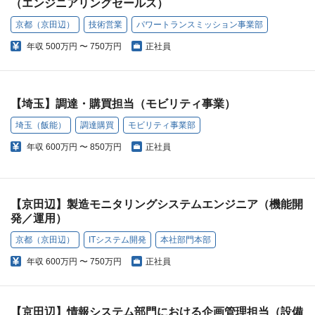
（エンジニアリングセールス）
京都（京田辺）
技術営業
パワートランスミッション事業部
年収
500万円 〜 750万円
正社員
【埼玉】調達・購買担当（モビリティ事業）
埼玉（飯能）
調達購買
モビリティ事業部
年収
600万円 〜 850万円
正社員
【京田辺】製造モニタリングシステムエンジニア（機能開
発／運用）
京都（京田辺）
ITシステム開発
本社部門本部
年収
600万円 〜 750万円
正社員
【京田辺】情報システム部門における企画管理担当（設備