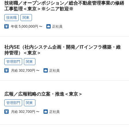
技術職／オープンポジション／総合不動産管理事業の修繕
工事監理＜東京＞※シニア歓迎※
技術職
関東
年収
5,000,000円 〜
正社員
社内SE（社内システム企画・開発／ITインフラ構築・維
持管理）＜東京＞
管理部門
関東
月給
302,700円 〜
正社員
広報／広報戦略の立案・推進＜東京＞
管理部門
関東
月給
302,700円 〜
正社員