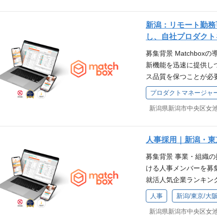
ュリティ対策の企画・
の業種も規模も様々で
きます。 ・お客様の
セキュリティ教育・啓
治体との連携も増えて
につきます。 ・自治
新潟：リモート勤務
ントの作成 ・関係部門
ンバーがサポートして
す。 ・経験豊富なメ
し、自社プロダクト
に対する対応をおこな
おりますので、長く安
クバランスが取れてお
募集背景 Matchb
とができます。 こんな
ンサイドセールス、カ
マーケティングやイン
新機能を迅速に提供し
術を学び続け自分のス
域の戦略や営業企画の
ることでビジネス領域
ス品質を保つことが必
求める人物像 ・当社
と接することが好きな
カスタマーサクセス■ 
るべき姿を創造し、推
技術で解決したい方 
力で成長したい方 ・
ュニケーション、課題
プロダクトマネージャ
HR SaaS【Matc
を保ち続けれる方 ・
に学び市場価値の高い
長できます。 ・急速
新潟県新潟市中央区女池上山
るためのカスタマイズ
の教育体制 ご経験に
し、一緒に成長できる
いてます！ ・人と接
義から、既存システム
しているため、事業内
援できる方 ・成長意欲
たい方 ・自分の力で
ムへの連携まで、カス
心ください。 入社研修
仕事をお任せします。
・営業を専門的に学び
人事採用｜新潟・東
ジションです。 【自社プ
部署について IT本部
の理解を深めることが
社の理念に共感し、一
募集背景 事業・組織
やサービス品質向上の
により相談可) リモー
るOJTからスタート
課題解決を支援できる方
ける人事メンバーを募
案、および優先度判定
すい環境です。
して求められることな
合わせて、お仕事をお
就活人気企業ランキン
せします。 【IT技術
り立ちとなる予定です
内容、組織への理解を
らに新卒採用を強化し
atchboxを支える
配属部署について セ
人事
新潟/東京/大
署について セールス
す。採用業務にとどま
や推進する業務をお任せ
ールス、カスタマーサ
ス、カスタマーサクセ
新潟県新潟市中央区女池上山3
緒に支えてくださる方
立案 ・優先度判定 ・