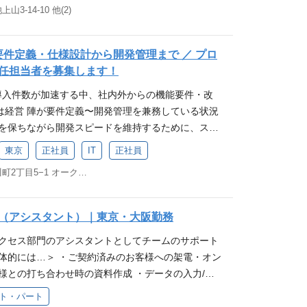
必要です。 顧客の業務課題を理解し、プロダクトの
・関係者と協力しながら適切なコミュニケーションが
-14-10 他(2)
定いたします。 ■主な業務内容 【経営課題の整
推進する力を強化するための募集です。 仕事内容 サ
ィな業務遂行ができる方 ・誰かのために行動ができる
】 ・経営上の未定義課題や部門横断課題の整理、解
人リード獲得、売上最大化までを一気通貫でリード
ちの方 入社後の体制 ご経験に合わせて、お仕事をお
係者を巻き込んだプロジェクト推進、業務改善、仕組
ンな戦略立案・実行を通じ、自治体・大手企業への
研修も実施しているため、事業内容、組織への理解を
要件定義・仕様設計から開発管理まで ／ プロ
計画】 ・全社および各部門の予実管理、KPIモニタ
を担うポジションです。急成長HRテックの社会的イ
のでご安心ください。 入社研修後は先輩社員による
任担当者を募集します！
中期経営計画の策定、経営数値の可視化 【意思決定支
次世代の働き方を共に創るマーケターを募集しま
す。
oxの導入件数が加速する中、社内外からの機能要件・改
経営会議、取締役会向け資料の作成 ・重要議案に関す
た環境で、キャリアの新たな頂点を目指せます。 具
は経営 陣が要件定義〜開発管理を兼務している状況
、意思決定支援 【IPO準備・ガバナンス】 ・IPO
ーケンティング・ブランドマーケティングのマネー
質を保ちながら開発スピードを維持するために、ステ
制、ガバナンス体制の整備 ・外部専門家と連携した
ネスプランニングやチームマネジメントを行って頂
る多 様な要件を整理・設計し、開発チームへ確実に
統制などの整備 募集背景 当社は現在、さらなる事業
ランニング 自社事業の課題解決にむけデジタルマー
東京
正社員
IT
正社員
担当者」を募集しま す。 仕事内容 社内外のステ
見据え、経営管理体制の強化を進めています。 SaaS
マーケティングの視点からリード獲得数を最大化す
東京都千代田区神田小川町2丁目5−1 オーク神田小川町ビル7階 他(2)
・営業・CS・顧客）から上がる要件を整理・設計
拡大する中で、経営企画が担うべきテーマが増えて
ービスや会社の魅力をわかりやすく表現、発信する
ムへ確実につなぐ、上流工程全般をお任せします。
を整理し、経営陣や部門責任者と連携しながら会社の
いします。 ■チームマネジメント マーケンティン
ステークホルダーヒアリング（経営層・営業・CS・顧
づくりを推進いただける、経営企画の中核メンバー
に、チームメンバーの個人目標設定、目標に向かう
（アシスタント）｜東京・大阪勤務
・要件定義書の作成 ・仕様策定・システム設計（業務
魅力 ■経営陣に近い距離で意思決定に関われる CE
の動機付け(モチベーション管理等)、メンバーの仕
サクセス部門のアシスタントとしてチームのサポート
など） ・グループ開発チームへの仕様連携・調整 ・
と連携しながら、経営課題の整理や重要な意思決定を
人へのフィードバックを行うなど、人材育成を通し
具体的には…＞ ・ご契約済みのお客様への架電・オン
ケジュール管理 ・WBS作成・タスク管理 ・システム
 ■成長企業の経営基盤づくりに携われる 予実管
ームづくりを行っていただきます。 【主な業務内
様との打ち合わせ時の資料作成 ・データの入力/集
O/CTOへの進捗レポート ・関連ドキュメントの作
グ、会議体運営、業務フロー整備など、事業拡大に必要
グ戦略の立案 ・予算、チャネル、リソースの計画策定
ンバーのお客様対応がスムーズにいくように様々なバッ
について】 コーディングや実装はグループ会社の開発
ます。 ■IPO準備フェーズならではの経験が積める
、効果検証 ・イベント、カンファレンス等のリアル
ト・パート
です。 「誰かの役に立ちたい！」「縁の下の力持ち