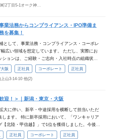
本ポジションでは、事業部門の要望を整理し、要件
画、内部統制、ガバナンス強化など、上場を見据え
 ・オウンドメディアやコンテンツ制作等のディレク
東京都千代田区神田小川町2丁目5-1オーク神田小川町ビル7階 他(1)
大歓迎！ アピールポイント matchboxを扱う会
し込む上流工程を中心に担っていただきます。 【ス
れます。 求める人物像 ・未整備な環境を前向きに捉
デジタルマーケティング施策の立案、実行 ・チームマ
ox」とは、スキマバイトや短期・単発のスポットワーク
 本ポジションでは、特定のプログラミング言語・フ
しめる方 ・新しいテーマにも柔軟に向き合い、自ら
力 ・社会的意義のあるサービスの成長に貢献できる
フォームのこと。 短時間・短期間勤務がしたい方向
ールの使用経験は必須としていません。 特定の技術
方 ・経営視点と現場感覚の両方を大切にできる方 ・
新しい施策にチャレンジできる文化がある ・前向き
事業法務からコンプライアンス・IPO準備ま
り扱っており、働き方の多様化に合わせたスタッフ
、Webサービスやシステム開発の仕組みを理解し、
ても、仮説を立てて具体的なアクションに落とし込
バーと働ける環境がある ・戦略立案〜実行・検証ま
務を募集！
めに活用する企業様も増えています。 間接的にでは
したうえで、要件定義や設計に落とし込み、開発チ
寧にコミュニケーションを取りながら、最後までやり
上流から下流までを経験できる ・ダイナミックなリ
候補として、事業法務・コンプライアンス・コーポレ
に貢献できるお仕事です！ 【受賞歴】 ・HRアワ
ロジェクトを推進できることを重視しています。 こ
いて 経営企画部 ※責任者が経営企画の豊富な経験
長にチャレンジできる こんな方向いてます ・社会イ
ど幅広い領域を想定しています。 ただし、実際にお
J-Startup NIIGATA選定 ＊｡･――＊｡･――＊｡･
言語や技術環境が当社と異なる場合でも、Webサー
いことや考え方など学んでいただける環境がありま
貢献したい ・人に何か教えたり育てたりするのが好
ッションは、ご経験・ご志向・入社時点の組織状況
正社員への登用もアリ 正社員への登用も行っています。
わった経験や、データベース設計をはじめとするシ
入社後は、事業内容や組織体制、現在進行している経営
すスケールの大きな仕事に挑戦したい ・安定した事業
決定します。 特に、matchbox事業運営に関わる
ら始めて「自分に向いてそう！」と思ったらぜひチ
考え方・ご経験があれば、十分にご活躍いただけま
アップいただきながら、ご経験に応じて担当領域を
/大阪
正社員
コーポレート
正社員
働きたい ・仕事の成果を評価や数字など目に見える
リスク管理、IPOを見据えたコンプライアンス体制
さい！ 正社員になってもいきなり仕事ができる必要
昧な要件を明確な仕様に変え、プロダクト開発を前に進
る人物像 ・当社の理念に共感し、一緒に成長できる方
-14-10 他(2)
す。 ① コンプライアンス・規制対応 ・有料職業
ステップアップしていきましょー！ ＊｡･――＊｡･
て、サービス 全体の成長に直接貢献できるポジショ
解決したい方 ・常にプロダクトを軸に考えられる方
可対応、年次報告 ・労働関連法規、厚労省指針等を
＊｡･ こんな会社です 平均年齢36.6歳のスタートアッ
Oを直接サポートする立場のため、経営視点を持ちなが
続けれる方 ・変化に向き合い、経験から学んで前に
的適正化 ・偽装請負や違法な労働者供給を防ぐため
が中心となり、お互いに気持ちよく働けるような社
環境で す。 こんな方向いてます！ ・曖昧な情報
歓迎！＞｜新潟・東京・大阪
育体制 ご経験に合わせて、お仕事をお任せします。
・個人情報保護・セキュリティ体制の整備 ・コンプラ
す。風通しの良さや自由度の高さも魅力♪ ＊｡･―
とが得意な方 ・多様なステークホルダーの意見を調
いるため、事業内容、組織への理解を深めることが
の拡大に伴い、新卒・中途採用を横断して担当いただ
運用、社内研修・リーガル教育 ② 契約・法的リスク
｡･――＊｡･ ちょっとウレシイ待遇も ✨未経験でも時
きな方 ・プロダクト開発の上流からデリバリーまで
さい。 入社研修後は先輩社員によるOJTからスタ
集します。 特に新卒採用において、「ワンキャリア
ナーとの取引契約レビュー ・契約テンプレート、利用
 ✨土日祝休みの完全週休2日制/年休125日！ ✨コーヒ
 求める人物像 ・当社の理念に共感し、一緒に成長で
署について マーケティングチームはほとんどがリモー
グ【北陸・甲信越】」で1位を獲得しました。今後さ
トラブル対応 ・反社会的勢力チェック ・債権回
完備！ ✨リモート勤務もOKです！ ✨OJTなど研修
を技術で解決したい方 ・常にプロダクトを軸に考えら
はタイムリーにオンラインや電話でやり取りをして
、会社の成長を支える人事体制をつくっていきま
知財侵害、SNSトラブル等への法的対応 ③ match
ザ予防接種あり！ ✨配偶者の健康診断あり！ ✨各種
性を保ち続けれる方 ・変化に向き合い、経験から学ん
阪
正社員
コーポレート
正社員
いては新潟本社もしくは東京本部にてハイブリット勤