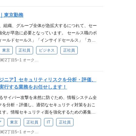
社SaaS【matchbox】を活用した企画・提案を
行っていただきます。 契約を頂いた後はCSチームが
｜東京勤務
フォローまで行うので、営業は商談に注力できる環
い、組織、グループ全体が急拡大するにつれて、セー
】 ・マーケティングやインサイドセールスで取得した
強化が早急に必要となっています。 セールス職のポ
web商談が主体） ・人材に関する課題ヒアリング
ィールドセールス」「インサイドセールス」「カス
解決手段の提案とクロージング ・顧客との信頼関係
類しております。今回は導入先拡大をしていく上で
談～受注までの案件コントロール ※飛び込み営業等は
東京
正社員
ビジネス
正社員
ールス」の募集となります。 仕事内容 中堅企業～大
】 ・人事担当者から現場まで幅広い窓口の方 ・自
東京都千代田区神田小川町2丁目5−1 オーク神田小川町ビル7階
権限者のお客様をターゲットに顧客が抱えている課
方 ※導入する業種や職種に制限はありません！ ■
boxを活用した企画・提案を実施し商談・クロージング
matchboxの導入検討～契約中のお客様に対するカス
。契約を頂いた後はサクセスチームが導入支援から
行っていただきます。 お客様の抱える労務課題を一
ジニア】セキュリティリスクを分析・評価、
行うので、営業は商談に注力できます。 【業務内
解決の支援をする事で お客様に成功体験を提供しま
実行する業務をお任せします！
グやインサイドセールスで取得したアポイント先との
立案し、本質的な課題の解決を目指します。 【業務内
するサイバー攻撃を未然に防ぐため、情報システム全
） ・人材に関する課題ヒアリングとサービス活用に
ンボーディング）を通じて、お客様が抱えている課題
クを分析・評価し、適切なセキュリティ対策をおこ
クロージング ・顧客との信頼関係構築と維持 ・初期
導く ・オンボーディングが完了したお客様のさらな
ます。情報セキュリティ面を強化するための募集で
コントロール 【営業先】 ・人事担当者から現場まで
促進のための施策（検討・提案・実行） ・プロセスの
システム全体のセキュリティリスクを分析・評価し、適
します。 ・自治体の労働力対策窓口の方と商談しま
） ・サポートページ等のナレッジ管理 ・スクリプ
ア
東京
正社員
IT
正社員
を企画・立案・実行する業務をお任せします。 【主
職種に制限はありません。 仕事の魅力 ・飛び込み
検討・提案・実行） 仕事の魅力 ■フィールドセー
東京都千代田区神田小川町2丁目5−1 オーク神田小川町ビル7階
システム全体のセキュリティリスク分析・評価 ・セキ
め、提案移行のフェーズに集中できます。 ・お客様
業などは一切ないため、提案移行のフェーズに集中で