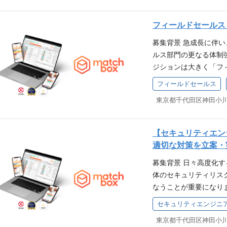
えている課題を抽出し、自
実施しクロージングを
フィールドセールス
導入支援からアフター
募集背景 急成長に伴
境です！ 【業務内容
ルス部門の更なる体制
アポイント先との商談（
ジションは大きく「フ
とサービス活用による
タマーサクセス」に分
構築と維持 ・初期商
フィールドセールス
重要な「フィールドセ
ございません 【営業先
手企業、経営者、予算
治体の労働力対策窓口の
題を抽出し、match
カスタマーサクセス■ 
を行っていただきます
タマーサクセス業務を
【セキュリティエン
アフターフォローまで
緒に見つけ出し、課題
適切な対策を立案・
容】 ・マーケティン
す。 中期的な計画を
募集背景 日々高度化
商談（web商談が主体
容】 ・導入支援（オ
体のセキュリティリス
よる解決手段の提案と
を伴走しながら解決へ
なうことが重要になり
商談～受注までの案件
る活用の促進 ・利用
す。 仕事内容 情報
幅広い窓口の方と商談
改善（検討・提案・実
セキュリティエンジニ
切なセキュリティ対策
す。 ・導入する業種や
ト、業務フローの改善（
な業務内容】 ・情報
営業などは一切ないた
ルス■ ・飛び込み営