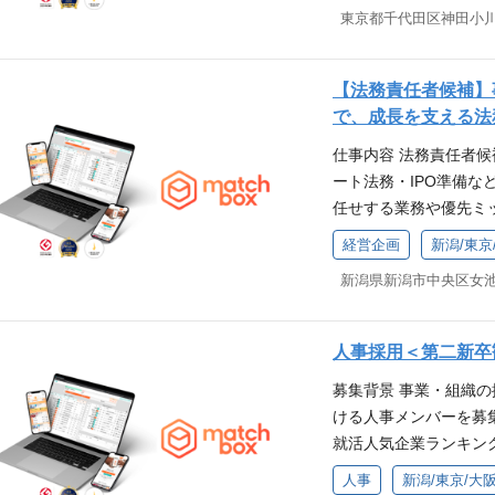
チームが担当します。
事業計画、中期経営計
イベントの企画、運営
がいい！」そんなあなたを
定義・仕様設計に落と
たテーマに幅広く関わ
ション、実施 ・各種
社です 「matchb
キルセットについて】
え、仕組みづくりを楽
ネジメント 仕事の魅
が探せる求人プラット
レームワーク・開発ツ
学びながら推進できる
・常識にとらわれずに
【法務責任者候補】
けに様々なお仕事を取
を扱えることではなく
正解がない課題に対し
で成長志向の高いメン
で、成長を支える法
の確保や地方創生のた
事業部門の要望を整理
める方 ・関係者と丁
で、マーケティングの
仕事内容 法務責任者
ありますが、雇用の創出
ームと連携しながらプ
切れる方 配属部署につ
ソースを以って事業成
ート法務・IPO準備な
ード ・グッドデザイン賞 ・
れまでに使用してきた
があるため、わからな
ンフラを支える事業に
任せする業務や優先ミ
――＊｡･――＊｡･ 
ビスの開発・設計に携
す。 入社後の体制 
き ・組織全体を動か
を踏まえてご相談のうえ
まずはアシスタントか
ステム設計の基本的な
課題についてキャッチ
経営企画
新潟/東京
基盤のもと腰を据えて
規制対応、契約・法的
ャレンジしてみてくだ
す。 仕事の魅力 曖
お任せしていきます。
形で実感したい 求め
新潟県新潟市中央区女池上山3
の強化は重要なテーマで
はありません！少しずつ
める「橋渡し役」とし
・社会的課題を技術で
紹介事業に関する許認
――＊｡･――＊｡･――
ンです。 COO/CT
・情報の透明性を保ち
踏まえた事業運営の法
プ企業。若いスタッフ
ら上流工程に専念できる
人事採用＜第二新卒
進める方 入社後の教
のガードレール設計 
風づくりを心がけていま
を整理・構造化するこ
入社時研修も実施して
募集背景 事業・組織
イアンス体制の構築・
―＊｡･――＊｡･――＊
整・まとめることが好
できますのでご安心くだ
ける人事メンバーを募
管理 ・顧客・パート
給1,500円スタート！
一貫して関わりたい方
ートします。 配属部
就活人気企業ランキン
規約等の整備 ・紛争・
ー・ウォーターサーバー
きる方 ・社会的課題
ト勤務です。責任者と
らに新卒採用を強化し
収、システムトラブル、
充実！ ✨インフルエン
れる方 ・情報の透明
人事
新潟/東京/大
います。 本求人につ