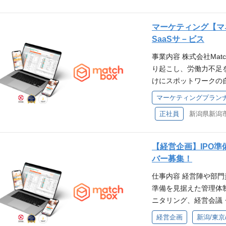
い環境です。
境です。
一部分だけを担当する
整、および承認 ・プロ
ら、採用計画の策定か
運営、保守 ・セールス
マーケティング【マ
ーまで幅広く携わるポ
の作成 仕事の魅力 
SaaSサ－ビス
用を含む人事業務全般
ていただきますので、
事業内容 株式会社Match
主軸としながらその他
またメンバー育成にも
り起こし、労働力不足
営層と連携し、人材要
こともできます。 こん
けにスポットワークの自前
KPIの設定、進捗管理
ーシップのある方 ・
います。2024年にはシ
グ、人材紹介会社の運
める人物像 ・当社の
マーケティングプラン
超の事業所・13自治体
の企画・運営 ・内定
術で解決したい方 ・
正社員
新潟県新潟市中
boxは、現役従業員・
ル面談、採用広報、学
保ち続けれる方 ・変
を自社専用の人材プー
企画から候補者対応、
教育体制 ご経験に合
手をダイレクトにマッ
用だけでなく、研修や
ているため、事業内容
【経営企画】IPO
自動化し、企業がアウ
す。 こんな方向いて
ください。 入社研修後
バー募集！
できる唯一無二のプラ
り組める方 ・フット
署について 試用期間
仕事内容 経営陣や部門
に、柔軟で信頼性の高
向きに受け止め、より
より相談可) リモート
準備を見据えた管理体制
【受賞歴】 ・HRアワード 
ミュニケーションが取
い環境です。 ベトナ
ニタリング、経営会議
TA 募集背景 Matc
きる方 求める人物像 
の推進などを通じて、
に新機能を迅速に提供
の手法にとらわれず、
経営企画
新潟/東京
づくりに関わるポジシ