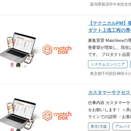
ビス品質を保つことが
体的に行動できる方 
新潟県新潟市中央区女池上山3
みに応じて業務内容を決
あるべき姿を創造し、
取れる方 ・スピーデ
理・プロジェクト推進
ービス認知拡大から法
ホスピタリティをお持
決に向けた推進 ・関
します。データドリブ
任せします。 入社時
【テクニカルPM】
み化 【経営管理・事業
導入推進や新市場開拓
深めることができます
ダクト上流工程の専
リング ・事業計画、
ンパクトを最大化し、
OJTからスタートしま
募集背景 Matchb
援・会議体運営】 ・
す。裁量と挑戦に満ち
善要望が増加し、現在
る論点整理、データ整理
体的には、デジタルマ
です。 プロダクト品
準備を見据えた管理体
ジャー候補としてビジ
ークホルダーから上が
資料作成、規程・内部
きます。 ■ビジネスプ
システムエンジニア
つなぐ「上流工程の専任
成長と将来的なIPOを
ケティング・ブランド
ークホルダー（経営層
ビジネスとして事業が
るための施策立案、サ
し、グループ開発チー
おり 様々な経営課題
ための仕組づくりをお願
【主な業務内容】 ・
成長を支える経営基盤
グ部門の責任者ととも
カスタマーサクセス
客など） ・要件整理
を募集します。 仕事の
ためのメンバー個人へ
仕事内容 カスタマー
フロー、システム構成
O/CFOや部門責任者
事への評価を行い、本
をお願いします！ ＜
EPICの進捗管理・ス
支える役割を担えます。
て目標達成ができるチ
ラインでの説明 ・お客
検証（テスト） ・CO
理、KPIモニタリン
容】 ・マーケティン
計 など チームのメ
成・管理 【開発業務
な仕組みづくりに関われ
・KPI設計、数値分析
東京/大阪
アルバイ
クアップをするお仕事