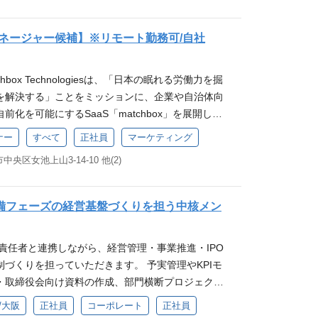
のではなく、経営層や各部門の責任者と連携しなが
ジェクトマネジメント ・リソース管理 ・サービス
ら候補者とのコミュニケーション、入社後のフォロ
活動におけるIT面でのサポート ・関連ドキュメント
ネージャー候補】※リモート勤務可/自社
ジションです。 仕事内容 新卒採用を中心に、中途採
プロダクトの方向性や各プロジェクトの推進をおこなっ
をお任せします。 少人数の人事体制のため、採用を
サービス全体に関わっていただくことができます。
box Technologiesは、「日本の眠れる労働力を掘
の幅広い人事業務にも携わっていただきます。 ・経
携わっていただきますので、組織作りの経験を得る
を解決する」ことをミッションに、企業や自治体向
件に基づいた採用戦略策定 ・採用目標から逆算した
な方向いてます！ ・課題解決が好きな方 ・リーダ
化を可能にするSaaS「matchbox」を展開して
・改善PDCA ・採用媒体、ダイレクトリクルーティン
好奇心があり新しいことへ挑戦することが好きな方 求
リーズAで約10億円の資金調達を達成し、全国7,000
用 ・会社説明会、インターンシップ、採用イベント
理念に共感し、一緒に成長できる方 ・社会的課題を技
ナー
すべて
正社員
マーケティング
で導入実績を持つ急成長HRテック企業です。match
者フォロー、入社前後のオンボーディング ・カジュア
常にプロダクトを軸に考えられる方 ・情報の透明性を
央区女池上山3-14-10 他(2)
OB/OG・登録制アルバイト・スポットワーカーなど
校訪問 仕事の魅力 新卒・中途採用を横断して、採用
化に向き合い、経験から学んで前に進める方 入社後の
ルとして一元管理し、1日・数時間単位の求人と働き
入社後のフォローまで幅広く携われます。また、採
わせて、お仕事をお任せします。 入社時研修も実施し
チング。採用から労務管理、給与支払いまで全てを
人事施策の運用などにも経験を広げられる環境で
、組織への理解を深めることができますのでご安心
準備フェーズの経営基盤づくりを担う中核メン
トソースに頼らず独自のスポットワーク環境を構築
ます！ ・担当領域を限定せず、必要なことに柔軟に取
は先輩社員によるOJTからスタートします。 配属部
ットフォームです。独自技術と多数の特許を背景
ワーク軽く、自ら周囲に働きかけられる方 ・変化を前
終了後は、東京事務所へ出勤をしています。(居住地に
責任者と連携しながら、経営管理・事業推進・IPO
い新しい働き方のスタンダードを創出しています。
良い方法を考えられる方 ・相手に合わせた誠実なコ
時はWeb会議を導入しており、常に連携がとりやす
づくりを担っていただきます。 予実管理やKPIモ
・グッドデザイン賞 【選定】 ・J-Startup NIIGA
れる方 ・数値や事実をもとに、課題を整理し改善で
ムの関連会社とも日常的にやり取りがあります。
・取締役会向け資料の作成、部門横断プロジェクト
hboxの導入件数が加速する中で顧客の要望に答えるため
・当社の理念に共感し、一緒に成長できる方 ・既存
経営企画の中核メンバーとして成長企業の経営基盤
しつつも、同時に安定した運用を継続し、高いサー
常に今のベストを考えられる方 ・周囲を巻き込み主
/大阪
正社員
コーポレート
正社員
ョンです。 お任せする業務については、ご経験や強