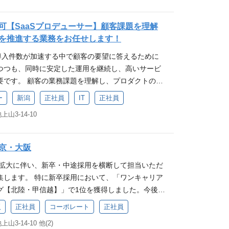
立案・実行 ・セキュリティポリシーの策定・運用 ・
すので、幅広い業界への知見が身につきます。 ・自
業種も規模も様々ですので、幅広い業界への知見が身
蒙 ・セキュリティインシデント対応 ・関連ドキュメ
おり、地方創生の支援ができます。 ・経験豊富なメ
体との連携も増えており、地方創生の支援ができま
可【SaaSプロデューサー】顧客課題を理解
との調整 仕事の魅力 日々高度化するサイバー攻撃
くれます。 ・比較的ライフワークバランスが取れて
ンバーがサポートしてくれます。 ・比較的ライフワー
を推進する業務をお任せします！
っていただきますので、常に新しい技術に触れるこ
定して働きやすい環境です。 ・マーケティングやイ
りますので、長く安定して働きやすい環境です。 ・
oxの導入件数が加速する中で顧客の要望に答えるために
方向いてます！ ・課題解決が好きな方 ・新しい技
スタマーサクセス部門と連携することでビジネス領
サイドセールス、カスタマーサクセス部門と連携す
つつも、同時に安定した運用を継続し、高いサービ
キル磨きが好きな方 ・企画、立案、実行力のある方
視点を学ぶことができる こんな方向いてます！ ・人
の戦略や営業企画の視点を学ぶことができます。 ■
要です。 顧客の業務課題を理解し、プロダクトのあ
の理念に共感し、一緒に成長できる方 ・社会的課題を
方 ・課題解決が好きで人の役に立ちたい方 ・自分の
・お客様の成功に貢献できます。 ・お客様とのコミ
進する力を強化するための募集です。 仕事内容 主力
・常にプロダクトを軸に考えられる方 ・情報の透明性
セールス職にチャレンジしてみたい方 ・営業を専門的
解決、提案力など、日々新しいことを学びながら成
ー
新潟
正社員
IT
正社員
hbox】を基盤に、顧客ごとの多様なビジネスニーズに応え
変化に向き合い、経験から学んで前に進める方 入社後
人材になりたい方 求める人物像 ・当社の理念に共感
に成長する会社で組織作りに携われます。 こんな方向
3-14-10
設計をリードをお願いします。 カスタマイズ要件定
合わせて、お仕事をお任せします。 入社時研修も実施
方 ・お取引先との信頼関係を気づけ、課題解決を支
することが好きな方 ・課題解決が好きで人の役に立ち
への影響を考慮した仕様設計、オフショア開発チー
容、組織への理解を深めることができますのでご安
のある方 入社後の教育体制 ご経験に合わせて、お
成長したい方 ・セールス職にチャレンジしてみたい方
タマイズ開発の上流工程全般をお任せする重要なポ
後は先輩社員によるOJTからスタートします。 配属
 入社時研修も実施しているため、事業内容、組織へ
市場価値の高い人材になりたい方 求める人物像 ・当
京・大阪
ロダクトmatchboxの企画運営】 顧客の業務課題
は週2回程度、東京本部へ出勤をしています。(居住地
できますのでご安心ください。 まずは先輩社員によ
緒に成長できる方 ・お取引先との信頼関係を築け、
の拡大に伴い、新卒・中途採用を横断して担当いただ
目的を理解し、事業戦略に沿った最善なタスク立
ト時はWeb会議を導入しており、常に連携がとりや
します。事業についての説明、フィールドセールスと
 ・成長意欲のある方 入社後の教育体制 ご経験に
集します。 特に新卒採用において、「ワンキャリア
など、プロダクトを最善な形で推進する業務をお任
ど、仕事を通じて教わります。２～6か月程度でひと
任せします。 入社時研修も実施しているため、事業
グ【北陸・甲信越】」で1位を獲得しました。今後さ
導入・マイクロサービス企画運営】 自社プロダクトm
。先輩や上司には気軽に質問することが可能です。
深めることができますのでご安心ください。 配属部
、会社の成長を支える人事体制をつくっていきま
各種マイクロサービスの導入や課題解決など、タスク立案
ールス部門には、フィールドセールス、インサイドセ
阪
正社員
コーポレート
正社員
部門には、フィールドセールス、インサイドセール
らず、候補者との出会いから入社後の活躍までを一
します。 【主な業務内容】 ・顧客折衝 ・タスク
クセスのチームがあり、各チームと連携がとりやす
スのチームがあり、各チームと連携がとりやすい環
-14-10 他(2)
を歓迎しています。 ※ワンキャリア調べ 採用業務の
要件調整、仕様調整、および承認 ・システム設計調