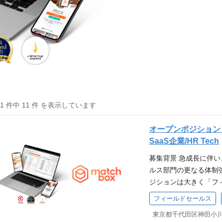
11 件中 11 件 を表示しています
オープンポジション
SaaS企業/HR Tech
募集背景 急成長に伴
ルス部門の更なる体制
ジションは大きく「フ
タマーサクセス」に分
フィールドセールス
タマーサクセス」の募集
堅企業～大手企業、経