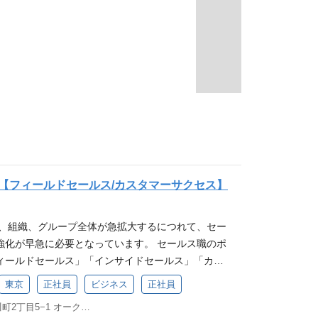
【フィールドセールス/カスタマーサクセス】
い、組織、グループ全体が急拡大するにつれて、セー
強化が早急に必要となっています。 セールス職のポ
ィールドセールス」「インサイドセールス」「カス
類しており、今回は「フィールドセールス」「カス
東京
正社員
ビジネス
正社員
となります。 仕事内容 ■フィールドセールス■ 中
東京都千代田区神田小川町2丁目5−1 オーク神田小川町ビル7階
営者、予算権限者のお客様をターゲットに顧客が抱