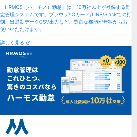
「HRMOS（ハーモス）勤怠」は、10万社以上が登録する勤
怠管理システムです。ブラウザ/ICカード/LINE/Slackでの打
刻、出退勤データCSV出力など、豊富な機能が無料からお
使いいただけます。
詳しく見る