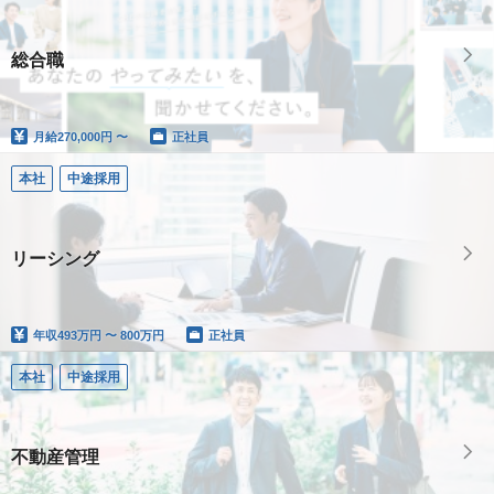
総合職
月給
270,000円 〜
正社員
本社
中途採用
リーシング
年収
493万円 〜 800万円
正社員
本社
中途採用
不動産管理