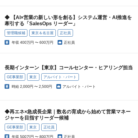
◆ 【AI×営業の新しい形を創る】システム運営・AI推進を
牽引する「SalesOps リーダー」
管理職候補
東京＆名古屋
正社員
年収
400万円 〜 600万円
正社員
長期インターン【東京】コールセンター・ヒアリング担当
GE事業部
東京
アルバイト・パート
時給
2,000円 〜 2,500円
アルバイト・パート
◆再エネ×急成長企業｜数名の育成から始めて営業マネー
ジャーを目指すリーダー候補
GE事業部
東京
正社員
年収
500万円 〜 800万円
正社員