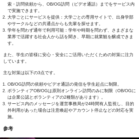
索・訪問依頼から、OB/OG訪問（ビデオ通話）までをサービス内
で実施できます。
大学ごとにサービスを提供：大学ごとの専用サイトで、出身学部
やサークルなどの共通点からも先輩を探せます。
学年を問わず通年で利用可能：学年や時期を問わず、さまざまな
業界で活躍する社会人から話を聞き、早期に就業観を醸成できま
す。
また、学生の皆様に安心・安全にご活用いただくための対策に注力
しています。
主な対策は以下の3点です。
OB/OG訪問の依頼やビデオ通話の発信を学生起点に制限。
ボランティアOB/OGは原則オンライン訪問のみに制限（OB/OGに
は企業公認とボランティアの2種類があります）。
サービス内のメッセージを運営事務局が24時間有人監視し、目的
外利用があった場合は注意喚起やアカウント停止などの対応を実
施。
参考