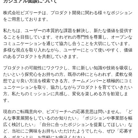
カジュアル面談について
株式会社ビズリーチは、プロダクト開発に関わる様々なポジション
をご用意しております。
私たちは、ユーザーの本質的な課題を解決し、新たな価値を提供す
ることを目指しています。それぞれの専門性を尊重し、オープンな
コミュニケーションを通じて協力し合うことを大切にしています。
多様な視点を取り入れながら、ユーザーにとって使いやすく、価値
のあるプロダクトを共創していきます。
プロダクトの可能性にワクワクし、常に新しい知識や技術を吸収し
たいという探究心をお持ちの方。既存の枠にとらわれず、柔軟な発
想でより良い方法を模索できる方。チームメンバーと積極的にコミ
ュニケーションを取り、協力しながらプロダクトを育てていきたい
方。私たちのミッションに共感し、変化を楽しめる方を歓迎しま
す。
現在のご転職意向や、ビズリーチへの応募意思は問いません。「ど
んな事業展開をしているのか知りたい」「ポジションや事業部を幅
広く検討したい」「自分に合ったポジションを提案してほしい」な
ど、当社にご興味をお持ちいただけたようでしたら、ぜひ「応募す
る」ボタンより、お気軽にお申込ください。