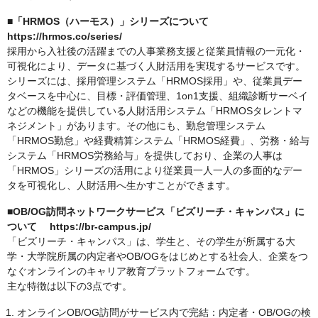
■「HRMOS（ハーモス）」シリーズについて
https://hrmos.co/series/
採用から入社後の活躍までの人事業務支援と従業員情報の一元化・
可視化により、データに基づく人財活用を実現するサービスです。
シリーズには、採用管理システム「HRMOS採用」や、従業員デー
タベースを中心に、目標・評価管理、1on1支援、組織診断サーベイ
などの機能を提供している人財活用システム「HRMOSタレントマ
ネジメント」があります。その他にも、勤怠管理システム
「HRMOS勤怠」や経費精算システム「HRMOS経費」、労務・給与
システム「HRMOS労務給与」を提供しており、企業の人事は
「HRMOS」シリーズの活用により従業員一人一人の多面的なデー
タを可視化し、人財活用へ生かすことができます。
■OB/OG訪問ネットワークサービス「ビズリーチ・キャンパス」に
ついて https://br-campus.jp/
「ビズリーチ・キャンパス」は、学生と、その学生が所属する大
学・大学院所属の内定者やOB/OGをはじめとする社会人、企業をつ
なぐオンラインのキャリア教育プラットフォームです。
主な特徴は以下の3点です。
オンラインOB/OG訪問がサービス内で完結：内定者・OB/OGの検