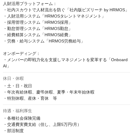
人財活用プラットフォーム：

・社内スカウトで人材流出を防ぐ「社内版ビズリーチ by HRMOS」

・人財活用システム「HRMOSタレントマネジメント」

・採用管理システム「HRMOS採用」

・勤怠管理システム「HRMOS勤怠」

・経費精算システム「HRMOS経費」

・労務・給与システム「HRMOS労務給与」

オンボーディング：

・メンバーの即戦力化を支援しマネジメントを変革する「Onboard 
AI」
休日・休暇
・土・日・祝日

・年次有給休暇、慶弔休暇、夏季・年末年始休暇

・特別休暇、産休・育休　等
待遇・福利厚生
・各種社会保険完備

・交通費実費支給（但し、上限5万円/月）

・部活制度
