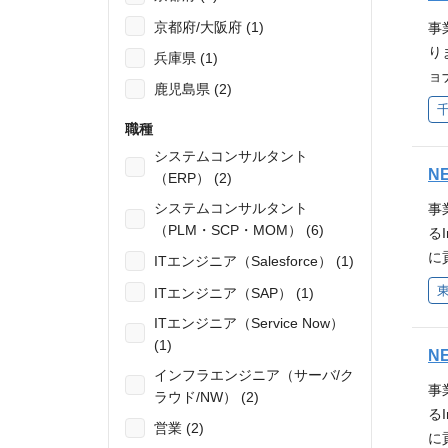
た
京都府/大阪府 (1)
事
ス
り
兵庫県 (1)
ョ
ョ
士
鹿児島県 (2)
点
務
務
職種
か
(
システムコンサルタント
れ
あ
N
（ERP） (2)
力
運
お待
システムコンサルタント
事
ー
（PLM・SCP・MOM） (6)
s:/
る
て
に
ITエンジニア（Salesforce） (1)
多
経
どお
ITエンジニア（SAP） (1)
ショ
s:/
ITエンジニア（Service Now）
タ
(1)
ー
N
インフラエンジニア（サーバ/ク
顧
事
ラウド/NW） (2)
い
る
・
営業 (2)
に