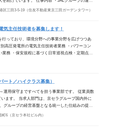
続けています。 仕事内容 ・JALグループの運航
経験 ・統計データ分析経験 求める人物像 ・お客様サー
管理システム JALの収益の根幹を担う、膨大なト
コース内でのランクアップも可能です。 年齢に関係
ラウドサービス（AWS）を利用したインフラ保守
る方 ・チームでコミュケーションを取りながら業務
港区三田3-5-19（住友不動産東京三田ガーデンタワー）
クト例 厳格なセキュリティ要件とデータ整合性を担
に応じて、マネジメントコースとスペシャリストコ
（詳細） インフラ保守/インフラ設計、構築の各種
推進できる方 ・運用後の改善／改良を積極的に立案
ケーラブルな基盤への刷新を完遂しました。 配属先
alesforceを利用したシステム設計・構築・運用
支えていただきます。 ①インフラ保守 運航管理、
のメッセージ 年代問わずチャレンジしたことは称え
で構成されています。 配属部署により異なりますが、
たシステム導入経験 ・基本設計書、詳細設計書などの作
ョンクリティカルな十数システムのインフラ保守を
電気主任技術者を募集します！
能です。積極的に活動したことは仮に失敗しても評
は自律と選択の観点から『マネジメントコース』、
像 コミュニケーションを取る事が得意な方、Sale
Sを活用した監視の自動化や障害通知の最適化、従来の業
たします。 部内では、有志を募って各メンバーの仕
どちらもアメーバ経営の特徴から経営者感覚を養うこ
を行っており、環境分野への事業分野を広げつつあ
ができる方 ・お客様との要件ヒヤリング・課題整理が
象とした「運用の簡略化・高度化」を推進していま
境を良くしていこうという風土があります。AIを
と同時に、組織運営をお任せします。マネジメント能
特別高圧発電所の電気主任技術者業務 ・パワーコン
 ・運用後の改善／改良を積極的に立案／推進できる
うな業務を担当していただきます。 ■関係部署との
入れていこうとしています。新しいことに積極的に
クルージョン推進の観点から、女性管理職比率の向
い業務 ・保安規程に基づく日常巡視点検・定期点
構築から運用まで数多く実施しています。業界特化型のSa
業（OSのパッチ適用やネットワークの設定など） ■A
手法確率を目指しています。 部門に所属しているメ
ルを発揮することで事業に貢献いただきます。制度設
民および関係各所への対応 兵庫県多可町安田郷メガ
って一緒にチャレンジいただける方を募集しています。
度化プロジェクトの推進 ②インフラ設計、構築 JA
えています。共に明るい未来を描き、共感並びに先
や資格取得に伴い、スペシャリストコース内でのラ
2時間以内での通勤が可能な方のご応募をお待ちし
、自分たちで新しい技術に取り組もうという風土が
〜4名程度の少数精鋭チームに参画いただきます。 入
ttps://app.vachanavi.com/2025/0
っており、ご自身のキャリアビジョンに応じて、マネ
・保全業務の実務経験をお持ちの方 ・普通自動車免許
確認し過度な偏りが発生しないように業務量も調整
AWS基盤の構築に携わり、スキルに応じてアーキテ
.youtube.com/watch?v=ZjWvFj3Mesk ・新卒
須スキル ・10名以上の中規模、大規模案件のプロ
陽光発電設備のご経験をお持ちの方 求める人物像 ・
パート／ハイクラス募集）
お待ちしています！ 参考URL ▼東京オフィス紹介
にかかわる設計書（方式設計、環境定義、運用定義
UzlcKzu-W0tMT ▼KCCS採用チーム各種SNSアカウント
スキル ■即戦力となるスキル ・プロジェクトマネジ
感のある方 ・社交性・協調性を持ち積極的に取り組
 ▼採用動画（YouTube） ・新卒採用向け／コンセプト動画 http
用した各種設定、IaCによるコーディング 配属先構
～運用保守まですべてを担う事業部です。 従業員数
tagram.com/kccs_recruit/ Note：https://note.com/kcc
、クラウドサービスに興味がある方 ・報連相ができ
能エネルギーへの関心が高まっています。 中でもソ
https://youtu.be/iqKPwSVD6Uo?si=2u-Uzlc
構成されています。 配属部署により異なりますが、新
ています。 当求人部門は、京セラグループ国内外に
・課題整理ができる方 ・新しい技術を積極的にキャ
りが急速に広がっています。 当社はメガソーラー発
om/kccs_recruit Instagram：https://www.inst
自律と選択の観点から『マネジメントコース』、『ス
後、グループの経営基盤となる統一した仕組みの提供
／推進できる方 求人部署からのメッセージ ＜「日
ネルギーを利用した職場環境で存在感を発揮して頂
らもアメーバ経営の特徴から経営者感覚を養うことが
は事業の多様化を図っており、新技術、新領域、グロ
を、インフラの側面から支える。 私たちは、そんな
殿町6（京セラ本社ビル内）
NSアカウントはこちら X(旧Twitter)：http
時に、組織運営をお任せします。マネジメント能力向
部署構成 課・チームは5～10名程度で構成されて
乗・運航といった「止まることが許されない」基幹シ
cruit/ note：https://note.com/kccs_recruit/
ージョン推進の観点から、女性管理職比率の向上に
躍中です。 業務内容紹介 国内外の京セラグループ
C、AI活用によってアップデートし、JALのDX