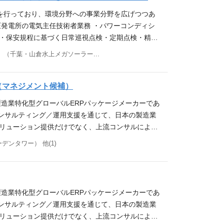
されています。実績や資格取得に伴い、スペシャリ
を行っており、環境分野への事業分野を広げつつあ
躍できる仕組みになっており、ご自身のキャリアビジ
圧発電所の電気主任技術者業務 ・パワーコンディシ
換が可能です。 必須スキル ・電気工事施工管理技
 ・保安規程に基づく日常巡視点検・定期点検・精密
迎するスキル ・3D-CADを用いた設計、作図の実
関係各所への対応 発電所に併設の管理事務所にて勤
千葉県市原市山倉字南大橋1221-1 （千葉・山倉水上メガソーラー発電所管理センター）
守に向けた現場内での合意形成ができる方 求人部署
お待ちしております。 必須スキル ・電気主任技術者
不足は深刻化し、工事の受諾や進行そのものが危ぶま
動車免許 ※過去1年以内の交通違反点数が2点以下で
タンダードを築くための変革期と位置づけており、主
人物像 ・PCの基本操作ができる方 ・普通自動車の
（マネジメント候補）
人材を募集いたします。 志ある方からのご応募を、
的に取り組んでいただける方 求人部署からのメッセ
tter.com/kccs_recruit Instagram：http
製造業特化型グローバルERPパッケージメーカーであ
 中でもソーラーエネルギーへの取り組みが活発化し
入コンサルティング／運用支援を通じて、日本の製造業
ソーラー発電所などの設計・施工・保守管理の実績を
ソリューション提供だけでなく、上流コンサルによる
揮して頂けることを期待しております。 ご応募のほ
大を続けてまいります。 ▼KCCSのERPソリュー
デンタワー） 他(1)
witter.com/kccs_recruit Instagram：http
配属先人数構成 ビジネスソリューション営業部（22名） →東日本エン
け、将来のリーダ候補の人材を補強 仕事内容 グル
やAIなどを用いたソリューション提案 ・新規＆既存
じて将来的には組織マネジメント、人材育成も担って
製造業特化型グローバルERPパッケージメーカーであ
模：数億～数十億円 ・1案件の対応期間：2～3年間
入コンサルティング／運用支援を通じて、日本の製造業
 導入事例 ▼グローバルERP「Infor Syte
ソリューション提供だけでなく、上流コンサルによる