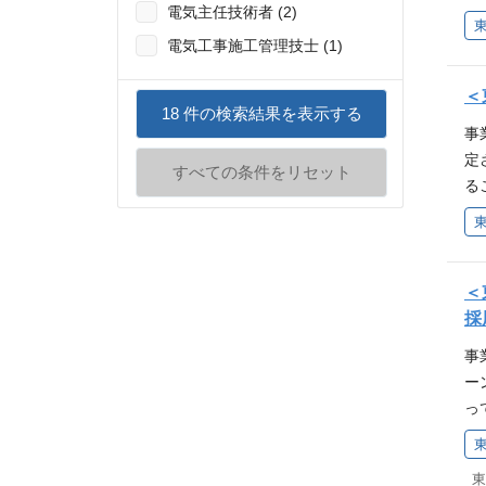
Li
電気主任技術者 (2)
経
ロ
ショ
電気工事施工管理技士 (1)
の
タ
・
ー
＜
関
18
件の検索結果を表示する
顧
進
事
年
行
定
Sy
すべての条件をリセット
署
る
種
ョ
ーシ
会
ッ
の
ル
を
携
中
参考
お
＜
T
採用
お
採
係
X：h
ジ
方
事
ル
部
ー
ア
供
っ
tt
ン
M
s
い
ソ
ス
東
（Y