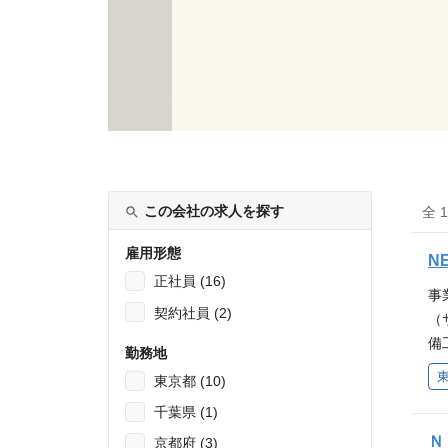
この会社の求人を探す
全 
雇用形態
N
正社員 (16)
事
契約社員 (2)
（
備
勤務地
メ
東京都 (10)
営
千葉県 (1)
す
女
Ｎ
京都府 (3)