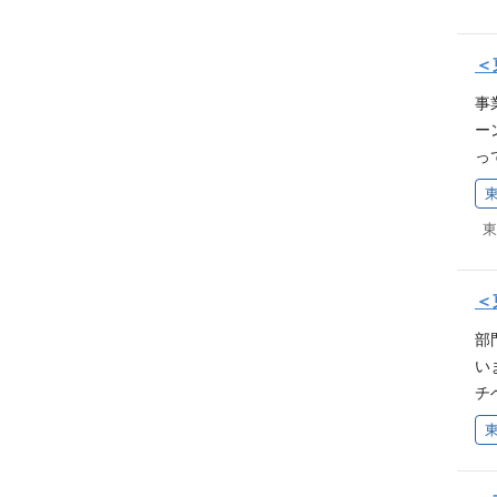
ン
す
密着
キ
る
m/k
い
＜
組
P
別
事
M
も
ー
O
ー
っ
＊
5
M
上
ER
ソ
is
S
東
ン
で
シ
キ
に
と
ジ
テ
＜
人
ジ
ス
ロ
部
い
と
中
い
ー
社
別
チ
経験
て
ht
て
人
て
om
D
ミ
らの
CS
v
ニ
ecr
rec