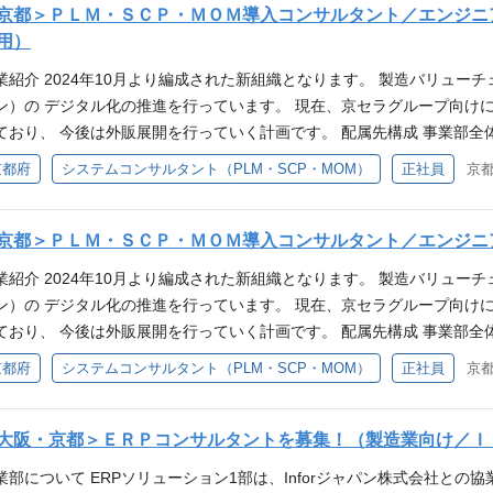
取り組んでいます。 ◆スペシャリストコース 専門的な知識・スキルを
社に向け、SAPの提案、設計、導入を推進しております。 プロジェク
京都＞ＰＬＭ・ＳＣＰ・ＭＯＭ導入コンサルタント／エンジニ
デジタルトランスフォーメーション）をインフラからリードしていただ
、性別や年次を問わず160名以上の方々が認定されています。実績や資
だける方を募集いたします。 具体的には... ・提案、要件定義などの上
用）
重大ですが、私たちは、常にナレッジを共有し、互いのバックアップを
ップも可能です。 年齢に関係なく若手でも活躍できる仕組みになって
開発工程の牽引（技術支援） ・チームメンバーへの指導、育成補助 対
にしています。複雑な障害や難易度の高いプロジェクトも、多様な専門
業紹介 2024年10月より編成された新組織となります。 製造バリュ
トコースとスペシャリストコースの双方間での転換が可能です。 必須ス
、管理会計、生産管理 対応中・進行中のプロジェクト タイ・中国・ベ
いく「チーム」としての連帯感があります。 伝統あるJALグループの
ン）の デジタル化の推進を行っています。 現在、京セラグループ向けに
築・運用経験（5年以上） 歓迎するスキル ■即戦力となるスキル ・ク
ロジェクト 必須スキル ◆SAPに関する以下のご経験をお持ちの方 ・SAP
本の翼」を支えていきませんか。 参考URL ▼東京オフィス紹介記事／バチャナビ http
ており、 今後は外販展開を行っていく計画です。 配属先構成 事業部全体で
可）を利用した インフラ導入、 運用経験（サーバ、DB、ネットワークの構
マネジメント経験 ・プロジェクトもしくは組織マネジメント経験 （目安：
cs ▼採用動画（YouTube） ・新卒採用向け／コンセプト動画 https://www.yo
チームはそれぞれ6～10名程度で組織されています。 業務内容紹介 ①PLMソリュ
築経験 ・Infrastructure as a Codeの実装経験(Terraform/a
京都府
システムコンサルタント（PLM・SCP・MOM）
正社員
京
迎スキル ・外国語語学力（英語、中国語）のある方 キャリアステップ 
／若手社員密着動画 https://youtu.be/iqKPwSVD6Uo?si=2u-Uzl
リューション「Kinaxis Maestro」 ③MOMソリューション「Siemens
、クラウドサービスに興味がある方 ・報連相ができる方 ・自ら考え、
』、『スペシャリストコース』と2つのキャリアステップを用意してい
tter)：https://twitter.com/kccs_recruit Instagram：https://www.instagr
ジニアとして、 提案活動から、要件定義、導入支援、アドオン機能開発
・課題整理ができる方 ・新しい技術を積極的にキャッチアップし、導入
うことができます。 ◆マネジメントコース 役職者にはプロジェクトへ
it/
ルに応じて担当領域はご相談させていただきます。 シニアエキスパー
京都＞ＰＬＭ・ＳＣＰ・ＭＯＭ導入コンサルタント／エンジニ
／推進できる方 求人部署からのメッセージ ＜「日本の翼」を技術で支え
ト能力向上を図る管理職研修などもございます。また、ダイバーシティ 
ただき、 各ソリューションの導入をリードいただけることを期待しており
、インフラの側面から支える。 私たちは、そんな極めて重要なミッショ
管理職比率の向上にも取り組んでいます。 ◆スペシャリストコース 専
業紹介 2024年10月より編成された新組織となります。 製造バリュ
LM 4事業部への導入（プロジェクト規模：約8,000万円） ・SCP 4
・運航といった「止まることが許されない」基幹システム。この社会イ
きます。制度設立以降、性別や年次を問わず160名以上の方々が認定さ
ン）の デジタル化の推進を行っています。 現在、京セラグループ向けに
OM 1事業部への導入（プロジェクト規模：約2億円） 必須スキル ＊下
やIaC、AI活用によってアップデートし、JALのDX（デジタルトラン
コース内でのランクアップも可能です。 年齢に関係なく若手でも活躍
ており、 今後は外販展開を行っていく計画です。 配属先構成 事業部全体で
M製品の導入経験（製品は問いません） ・製造業向けシステム導入経験
ます。 ミッションクリティカルな環境ゆえの責任は重大ですが、私た
に応じて、マネジメントコースとスペシャリストコースの双方間での転換
チームはそれぞれ6～10名程度で組織されています。 業務内容紹介 ①PLMソリュ
京都府
システムコンサルタント（PLM・SCP・MOM）
正社員
京
マネジメント経験（必須） ・プロジェクトもしくは組織マネジメント経験
かさない「チームによる課題解決」を何よりも大切にしています。複雑
ッションは「IT・デジタル技術の活用により、京セラグループのビジネ
リューション「Kinaxis Maestro」 ③MOMソリューション「Siemens
) 歓迎スキル ＜PLM＞ ・Siemens社 Teamcenterの製品知識 ・Men
を持つ仲間と対話を重ね、一丸となって乗り越えていく「チーム」として
。 技術力、組織力それぞれの向上を図り、新たな価値を創造できる集団
ジニアとして、 提案活動から、要件定義、導入支援、アドオン機能開発
社 Maestro (旧称RapidResponse）の製品知識 ＜MOM＞ ・Sieme
テム開発の一翼を担い、私たちと一緒に次世代の「日本の翼」を支えてい
ト・組織マネジメントだけでなく、技術力や各領域における知見、実績
ルに応じて担当領域はご相談させていただきます。 導入事例 京セラグル
大阪・京都＞ＥＲＰコンサルタントを募集！（製造業向け／Ｉ
、新しいことにもチャレンジできる方 ・積極的に周りを巻き込んで仕事
ャナビ https://app.vachanavi.com/2025/02/19/kccs ▼採用動
、各組織で活躍中です。 今までのご経歴を活かし、ともに京セラグルー
ェクト規模：約8,000万円） ・SCP 4事業部への導入（プロジェクト規
する方 キャリアステップ 製造業向けソリューション導入/業務知識を
業部について ERPソリューション1部は、Inforジャパン株式会社との
youtube.com/watch?v=ZjWvFj3Mesk ・新卒採用向け／若手社員密着動画 https
ております。 参考URL ▼KCCS採用チーム各種SNSアカウント X(旧Twitter)：https
ェクト規模：約2億円） 必須スキル ＊下記いずれかのご経験をお持ちの方