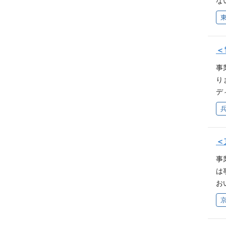
な
験
「
以
に
ビ
ラ
な
②
を
保
ー
案
／
構
経
チ
＜
ら
新
成
担
価
『
事
s
務
事
と
り
で
す
用
力
デ
方
定
取
上
検
l
W
ン
立
ソ
ま
L
導
ン
て
あ
社
2/
ジ
※
＜
し
ク
採用
ジ
P
記事
な
事
X(旧
メ
ん
s:
成
は
s_r
る
ー
Kz
卒
お
ッ
電
agr
ペ
を
本
け
で
ー
極
s:/
上
い
ス