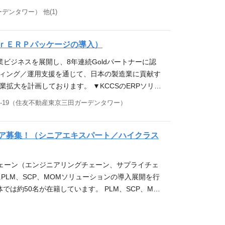
キャリアステップ ■ご入社後 ご経験に合わせ、OJTとして各種プ
大を続けてまいります。 ▼KCCSのERPソリュー
デンタワー） 他(1)
頂きます。 ■その後 各種プロジェクト、管理会計
配属先人数構成 ビジネスソリューション営業部（22名） →東日本エン
っていただきたいと考えております。 必須スキル
け、将来のリーダ候補の人材を補強 仕事内容 グル
 ・下記いずれかのご経験をお持ちの方 ①ERPに
やAIなどを用いたソリューション提案 ・新規＆既存
ｒＥＲＰパッケージの導入）
円規模の商材を扱い、複数関係者を巻き込みながら
件の規模：数億～数十億円 ・1案件の対応期間：2～3
製造業向け） 求める人物像 ・前向きに挑戦し、自ら
協業ビジネスを展開し、8年連続Goldパートナーに認
外出張も。 導入事例 ▼グローバルERP「Infor
欲のある方 ・マネジメントを目指したい方 求人部
ティング／運用支援を通じて、日本の製造業に貢献す
7/ キャリアステップ ■ご入社後 ご経験に合わせ、OJTとして各
り、全国の製造業向けにERPを中心したソリューシ
拡大を計画しております。 ▼KCCSのERPソリュ
めて頂きます。 ■その後 各種プロジェクト、管理
 東京は30歳半ば～20歳代の若手が多く、明るくア
 ▼事業部の強み ・製造業向けコンサルタントとしての専門性 ・多数
5-19（住友不動産東京三田ガーデンタワー）
を担っていただきたいと考えております。 必須スキ
ます。全社でも外販部隊として役員幹部からも期待
dパートナーに8年連続認定 ・周辺ソリューションとも連
上のご経験をお持ちの方 ①ERPに関する知見 ②
り、顧客と社会への持続的な貢献を目指しましょう！
築まで担当 京セラアメーバ経営のノウハウを元に、
複数関係者を巻き込みながら進める営業経験） ③I
outube.com/watch?v=ZjWvFj3Mesk ・新卒
。 配属先構成 事業部全体では約100名が在籍して
ア募集！（シニアエキスパート／ハイクラス
経験 （数千万円～数億円規模の商材を扱い、複数関
UzlcKzu-W0tMT ▼KCCS採用チーム各種SNSアカウント
約40名が在籍しております。 仕事内容 ERPパッケー
） 求める人物像 ・前向きに挑戦し、自ら行動できる
kccs_recruit/ Note：https://note.com/kccs_recruit/
援、アドオン機能開発、運用支援など、ご経験・スキ
 ・気遣いが出来る方 求人部署からのメッセージ 当
ーチェーン（エンジニアリングチェーン、サプライチェ
定義（Fit&Gap） ・ ERP導入支援 ・ ERP
ERPを中心したソリューションを活用した価値提
PLM、SCP、MOMソリューションの導入展開を行
r SyteLine」導入による、海外拠点との情報一元化 h
20歳代の若手が多く、明るくアットホームな風土でエ
は約50名が在籍しています。 PLM、SCP、MO
 ▼生産管理を支えるグローバルERP「Infor LN」の導入・運用 http
隊として役員幹部からも期待を頂いており、やりが
ーション「Siemens Teamcenter」 ②SCP
CSでは自律と選択の観点から『マネジメントコース』、『スペシャリ
な貢献を目指しましょう！ 参考URL ▼採用動画
 Opcenter」 上記①～③いずれかのコンサルタント/エ
ーバ経営の特徴から経営者感覚を養うことができま
/watch?v=ZjWvFj3Mesk ・新卒採用向け／若手社員