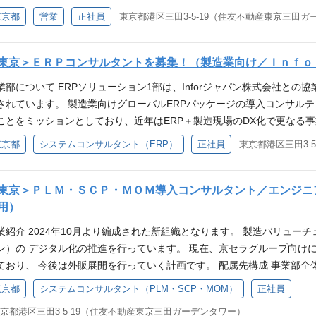
ne」の一括導入の成功 https://biz.kccs.co.jp/case/erp7/ 
営支援、業績管理、AI、PLMなど多岐にわたる価値提供を目指し、事業拡
東京都
営業
正社員
東京都港区三田3-5-19（住友不動産東京三田ガー
ジェクトを学んで頂きつつ、自社の管理会計についても 理解を進めて
ンについて https://www.kccs.co.jp/ict/service/erp/ 
運用を通じて業務理解頂いた後、ゆくゆくは部門の マネジメントを担
ープライズソリューション営業課（4名） 募集背景 ・ビジネス拡大に向
法人向け営業経験（目安：5年以上） ・リーダー経験（目安：3名以上）
プ外の一般法人向けにICT営業活動を行っています。 ・製造業向けERP
東京＞ＥＲＰコンサルタントを募集！（製造業向け／Ｉｎｆｏ
する知見 ②大規模プロジェクト案件の営業経験 （数千万円～数億
客の対応 （例：既存4～5社、新規2社） 【ERP案件について】 ・1案
める営業経験） 歓迎するスキル ・ERPソリューション営業経験（特に
業部について ERPソリューション1部は、Inforジャパン株式会社との
間 ・活動範囲：東日本中心 ※場合によっては全国規模、案件によっては海
動できる方 ・周囲を巻き込みながら推進できる方 ・成長・事業拡大に意
されています。 製造業向けグローバルERPパッケージの導入コンサル
teLine」の一括導入の成功 https://biz.kccs.co.jp/case/erp
からのメッセージ 当部は東京と関西（大阪、京都）にそれぞれ拠点があ
ことをミッションとしており、近年はERP＋製造現場のDX化で更なる事業
プロジェクトを学んで頂きつつ、自社の管理会計についても 理解を進
ンを活用した価値提供でお客様に貢献することがミッションとなります。
ョンについて https://www.kccs.co.jp/ict/service/erp/
東京都
システムコンサルタント（ERP）
正社員
東京都港区三田3-
計の運用を通じて業務理解頂いた後、ゆくゆくは部門の マネジメント
トホームな風土でエンゲージメントスコアも全社でも高水準を維持して
ERP導入実績（2011年～ERP事業を行っています） ・Infor社Gol
 ・法人向け営業経験（目安：3年以上） ・下記の内、いずれか2つ以
頂いており、やりがいのある仕事です。 共に事業拡大と自己実現を図
 ・自社開発パッケージもあり ・グローバル対応も可能 ・インフラ構
規模以上のプロジェクト案件の営業経験 （1千万以上の商材を扱い、
URL ▼採用動画（YouTube） ・新卒採用向け／コンセプト動画 https://www.y
客様企業の経営管理強化まで担うことがKCCSのERPサービスの強みです
東京＞ＰＬＭ・ＳＣＰ・ＭＯＭ導入コンサルタント／エンジニ
営業経験 ④製造業に関する知見 歓迎するスキル ・大規模案件の営業
向け／若手社員密着動画 https://youtu.be/iqKPwSVD6Uo?si=2u-
り、 そのうちERP導入コンサルおよび保守を行うERPｿﾘｭｰｼｮﾝ1部は、
用）
者を巻き込みながら進める営業経験） ・リーダー経験（目安：3名以上
ttps://twitter.com/kccs_recruit Instagram：https://www.instagram.com/
「Infor」のコンサルタントとして、提案活動から、要件定義、導入支
 ・周囲を巻き込みながら推進できる方 ・成長・事業拡大に意欲のある方
業紹介 2024年10月より編成された新組織となります。 製造バリュ
に応じて担当いただきます。 【ERP導入コンサルティング】 ・ 現状分析、要件
は東京と関西（大阪、京都）にそれぞれ拠点があり、全国の製造業向けに
ン）の デジタル化の推進を行っています。 現在、京セラグループ向けに
ドオン機能設計/開発 ・ ERP運用支援 導入事例 ▼グローバルERP「Info
でお客様に貢献することがミッションとなります。 東京は30歳半ば～
ており、 今後は外販展開を行っていく計画です。 配属先構成 事業部全体で
ps://www.kccs.co.jp/contents/ict/case/case03/index.html
ゲージメントスコアも全社でも高水準を維持してます。全社でも外販部
チームはそれぞれ6～10名程度で組織されています。 業務内容紹介 ①PLMソリュ
東京都
システムコンサルタント（PLM・SCP・MOM）
正社員
://www.kccs.co.jp/ict/case/0020/ キャリアステップ KC
のある仕事です。 共に事業拡大と自己実現を図り、顧客と社会への持続的
リューション「Kinaxis Maestro」 ③MOMソリューション「Siemens
トコース』と2つのキャリアステップを用意しています。どちらもアメ
京都港区三田3-5-19（住友不動産東京三田ガーデンタワー）
ouTube） ・新卒採用向け／コンセプト動画 https://www.youtube.com