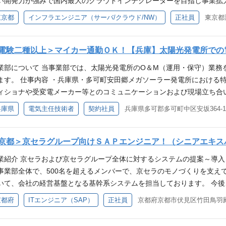
い開発力が強みで国内最大のクラウドインテグレーターを目指し事業拡大を
、資格保有者 ・Salesforce開発経験、資格保有者 ・アジャイル開発
ダウンタイムの極小化」と「円滑な切り替え」を完遂しました。 ・航空券
上の方々が認定されています。実績や資格取得に伴い、スペシャリスト
かかわるシステム、航空券管理システム、社内向け管理システム ①ク
スを理解し、能動的に提案ができる方 ・ユーザ視点で物事の判断ができ
東京都
インフラエンジニア（サーバ/クラウド/NW）
正社員
東京都
ンザクションが発生する金融系システムのAWS化を実施。 ▼プロジェ
く若手でも活躍できる仕組みになっており、ご自身のキャリアビジョン
クラウドサービス（AWS）を利用したインフラ設計/構築業務 仕事内容
進めるのが好きな方 ・新しい技術を積極的にキャッチアップし、導入を
しつつ、プロジェクトの各工程を指揮。ピーク時の負荷にも耐えうるス
スの双方間での転換が可能です。 必須スキル ■以下の業務経験を持つ方 ・S
件に、メンバーまたはリーダー候補として、プロジェクトの技術的基盤を
推進できる方 ・通信業界（基地局建設）に興味がある方 求人部署から
成 ■キャリアデザイン部：27名 各課10名程度、各チーム3～5名程度
験 歓迎するスキル ■即戦力となるスキル ・Salesforce製品を用い
ケット精算、セキュリティ基盤など、JALの事業継続に不可欠なミッシ
電験二種以上＞マイカー通勤ＯＫ！【兵庫】太陽光発電所での
れ、評価される風土です。成果次第では期間も短くキャリアアップが可
卒・中途を問わず多くの方が活躍中です。 キャリアステップ KCCSで
・経験 ・プロジェクトリーダ/プロジェクトマネージャの経験 求める人物
当いただきます。 また、保守業務にとどまらず、Datadog等のSaa
されますので、共に事業を大きく育てるよう志を高く持てる方を歓迎い
スペシャリストコース』と2つのキャリアステップを用意しています。
業部について 当事業部では、太陽光発電所のO＆M（運用・保守）業務
forceに興味がある方 ・報連相ができる方 ・自ら考え、能動的に行動
プロセスを抜本的に見直す刷新など、グループ全体の数百システムを対
環境や業務効率化を目的としたカイゼン活動も行っており、自分たちで環
ができます。 ◆マネジメントコース 役職者にはプロジェクトへの参画
ます。 仕事内容 ・兵庫県・多可町安田郷メガソーラー発電所における
きる方 ・新しい技術を積極的にキャッチアップし、導入を推進できる方
。 入社直後は、メンバーとして参画いただき、スキルに応じて以下のよ
いてコード補完、AIエージェントの検証も進んでおり、順次業務に取り
向上を図る管理職研修などもございます。また、ダイバーシティ&イン
ィショナや受変電メーカー等とのコミュニケーションおよび現場立ち合
 求人部署からのメッセージ Salesforceを利用したシステム設計・
例会対応(会議のファシリテート、説明・進行) ■AWSを利用した定期作
り組みたい方は会社で費用を負担し、仲間と議論を重ねながらより良い
にも取り組んでいます。 ◆スペシャリストコース 専門的な知識・スキ
・精密点検・電気工作物の対応 ・点検・修理に伴う業者折衝 ・地域住
esforce業種別ソリューションにも取り組んでおり、チームの一人とな
兵庫県
電気主任技術者
契約社員
兵庫県多可郡多可町中区安坂364-1
Sを利用した不定期作業（障害、問い合わせ対応など） ■運用簡略化・高
バーが公私共に充実した生活が出来るよう日々改善、改良をしたいと考
以降、性別や年次を問わず160名以上の方々が認定されています。実績
ーラー発電所に併設の管理事務所にて勤務いただきます。 本事務所まで
た「事例紹介」や「新技術の紹介」などを目的とした活動も行っており
のDXを加速させるシステム開発案件において、AWSエンジニアとして3
していただけることを期待しています。 参考URL ▼東京オフィス紹介記事／バチャナビ h
クアップも可能です。 年齢に関係なく若手でも活躍できる仕組みにな
おります。 必須スキル ・電気主任技術者(第2種以上) ・電気設備管理
ります。また、チームで仕事をしていますので、メンバーの稼働状況を
直後はプロジェクトメンバーとして、世界規模のトラフィックを支える
19/kccs ▼採用動画（YouTube） ・新卒採用向け／コンセプト動画 https://www
メントコースとスペシャリストコースの双方間での転換が可能です。 必
過去1年以内の交通違反点数が2点以下であること 歓迎するスキル ・太
京都＞京セラグループ向けＳＡＰエンジニア！（シニアエキス
ており、ワークライフバランスを重要視した働き方を実践中です。ご応募
チャの選定から実装まで、深くコミットしていただきます。 ■インフラ
向け／若手社員密着動画 https://youtu.be/iqKPwSVD6Uo?si=2u-
ェクトマネージャー/ プロジェクトリーダー経験（5年以上） 歓迎する
Cの基本操作ができる方 ・普通自動車の運転ができる方 ・主体性・責任
／バチャナビ https://app.vachanavi.com/2025/02/19/kccs
ど）の作成、修正 ■インフラ（サーバ・ネットワーク）構築 AWSを利
業紹介 京セラおよび京セラグループ全体に対するシステムの提案～導入
Twitter)：https://twitter.com/kccs_recruit Instagram：https://www.ins
ント資格の保有 求める人物像 コミュニケーションを取る事が得意な方
でいただける方 求人部署からのメッセージ 日本国内においても再生可
//www.youtube.com/watch?v=ZjWvFj3Mesk ・新卒採用向け／若手社員密着動画 
 ■キャリアデザイン部：27名 各課10名程度、各チーム3～5名程度で
事業部全体で、500名を超えるメンバーで、京セラのモノづくりを支え
ecruit/
方 ・自ら考え、能動的に行動ができる方 ・お客様との要件ヒヤリング
ラーエネルギーへの取り組みが活発化しており、CO2削減による環境作
u-W0tMT ▼KCCS採用チーム各種SNSアカウント X(旧Twitter)：https://twitter.c
・中途を問わず多くの方が活躍中です。 キャリアステップ KCCSでは
いて、会社の経営基盤となる基幹系システムを担当しております。 今
チアップし、導入を推進できる方 ・運用後の改善／改良を積極的に立案
所などの設計・施工・保守管理の実績を多数有しており、クリーンなエ
am.com/kccs_recruit/ Note：https://note.com/kccs_recruit/
シャリストコース』と2つのキャリアステップを用意しています。どち
目的にERPパッケージの導入構想を推進しています。 京セラグループ
の翼」を技術で支える＞ 世界トップクラスの品質を誇るJALのサービス
京都府
ITエンジニア（SAP）
正社員
京都府京都市伏見区竹田鳥羽
ることを期待しております。 ご応募のほどお待ちしております。 採用担当 各種S
きます。 ◆マネジメントコース 役職者にはプロジェクトへの参画と同
バル化に伴い様々なフィールドでチャレンジできる風土があります。 配属
めて重要なミッションを担う新しい仲間を募集しています。 予約・搭
/twitter.com/kccs_recruit Instagram：https://www.instagram.com/kccs_re
を図る管理職研修などもございます。また、ダイバーシティ&インクル
ます。 配属部署により異なりますが、新卒・中途を問わず多くの方が活
テム。この社会インフラとも言える巨大な基盤を、最新のクラウド技術やIa