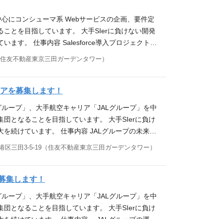
ト工程 ①基地局建設業務支援 ②次世代基地局シス
ます。 ご自身の希望によりキャリアアップ・コース
に対して、データ分析を行いながら提案型で要件を
リーソリューション事業部は2024年10月より新設
中心にコンシューマ系 Webサービスの企画、要件定
の開発メンバーのコントロールを行っていただくリ
事業となります。 事業の立上げ・拡大をともに進め
とを目指しています。 大手SIerに負けない開発
工程の経験が必須です。 ②次世代基地局システム構
本の製造業の変革を先導し、顧客と共に新たな価値創
。 仕事内容 Salesforce導入プロジェクトの
計工程を進めていただきます。開発はSalesforc
ロジェクトが多数稼働しています。 自己成長と社会
esforceを活用したソリューションの提案、交
9（住友不動産東京三田ガーデンタワー）
システムだけでなく、既存システム全体のリプレイ
介記事／バチャナビ https://app.vachan
ーションを活用した業務コンサルティングを実施 ・プロ
いと考えております。 配属先構成 ■システムエン
 https://www.youtube.com/watch?v=ZjWv
sforceプラットフォーム上でのローコード・ノーコ
では自律と選択の観点から『マネジメントコース』、
Uo?si=2u-UzlcKzu-W0tMT ▼KCCS採用チーム各種
十名規模のプロジェクトに参画いただきます。サブリ
ニアを募集します！
どちらもアメーバ経営の特徴から経営者感覚を養うこ
tps://www.instagram.com/kccs_recruit/ Note：http
。 入社直後は、メンバーとして参画いただき、スキ
と同時に、組織運営をお任せします。マネジメント能
グループ」、大手航空キャリア「JALグループ」を中
資料作成、ファシリテートなど） ■Salesforce
クルージョン推進の観点から、女性管理職比率の向
となることを目指しています。 大手SIerに負け
ブリーダとしてチームメンバーを率い、中・大規模
ルを発揮することで事業に貢献いただきます。制度設
続けています。 仕事内容 JALグループの未来を
イムベンダーとして、提案から開発、その後の運用保
や資格取得に伴い、スペシャリストコース内でのラ
ブリーダー）」として采配を振るっていただきます。
港区三田3-5-19（住友不動産東京三田ガーデンタワー）
チャレンジできるポジションです。最新の技術を駆
ており、ご自身のキャリアビジョンに応じて、マネ
ダーとの合意形成や、組織を横断したチームビルデ
ニア：約30名（うち、Salesforceｴﾝｼﾞﾆｱは
今回の募集ではプロジェクトリーダーとして経験を積
ら牽引する重要な役割です。 ・プロジェクトマネジ
メントコース』、『スペシャリストコース』と2つのキ
して実績を残していけば、その上の役職への昇進が可
/マネジメント： 関係部署との折衝・調整、および
募集します！
者感覚を養うことができます。 ◆マネジメントコー
ージャー、プロジェクトリーダー経験 ・要件定義
ファシリテーション、意思決定支援、報告業務 仕事
。マネジメント能力向上を図る管理職研修などもござ
グループ」、大手航空キャリア「JALグループ」を中
ル 歓迎するスキル ・プロジェクトマネジメント経
テムのAWS移行案件のプロジェクトリーダーを担
理職比率の向上にも取り組んでいます。 ◆スペシ
となることを目指しています。 大手SIerに負け
 ■即戦力となるスキル ・ServiceNow開発経
策定を主導し、ミッションクリティカルな環境下で
きます。制度設立以降、性別や年次を問わず160名