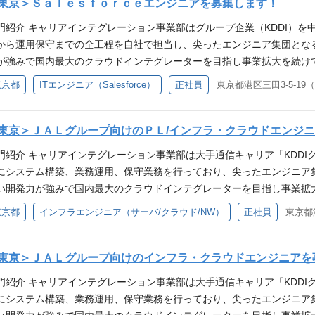
案件に対して、上流工程（企画検討、要件定義、基本設計）と総合テス
東京＞Ｓａｌｅｓｆｏｒｃｅエンジニアを募集します！
ャ/部門マネージャとステップアップする マネジメントコース がござい
ム刷新システム構築 仕事内容（詳細） ①基地局建設業務支援 お客様
換をしていただくことも可能です。 求人部署からのメッセージ ファクト
門紹介 キャリアインテグレーション事業部はグループ企業（KDDI）を
めてシステム化を進めています。アジャイル開発で進めており、複数人
れた組織であり、 会社としても注力領域として捉え、今後伸ばしていく
から運用保守までの全工程を自社で担当し、尖ったエンジニア集団となるこ
ダーポジションを募集しています。 開発チームをコントロールする上流
いただきたいと考えております。 また、京セラグループのみならず日
が強みで国内最大のクラウドインテグレーターを目指し事業拡大を続けています
 基地局建設システムの刷新を想定としており、リーダーとして要件定義、設
できる集団を目指しています。チャレンジできる土壌は整っており、プ
ーダーまたはサブリーダーとして、以下の業務を担当いただきます。 ・Sal
東京都
ITエンジニア（Salesforce）
正社員
東京都港区三田3-5-1
で進めており、アジャイル開発で案件を遂行しています。 また、自社内
の貢献をしたい方からのご応募をお待ちしております。 参考URL ▼東京オフィス紹
、導入計画の策定 ・顧客の課題を分析し、Salesforceや他のソリュ
提案を検討しており、提案活動からその後の大規模PJにも参画いただきた
i.com/2025/02/19/kccs ▼採用動画（YouTube） ・新卒採用向け／コンセプト動画
ェクト全体の業務要件定義、実装、リリースまでの管理業務全般 ・Sale
ニア：約35名 ※パートナー様：20～30名 キャリアステップ KCCS
3Mesk ・新卒採用向け／若手社員密着動画 https://youtu.be/iqKPwSVD6
ド開発 仕事内容（詳細） 上記販売管理領域プロジェクトにおいて、数
東京＞ＪＡＬグループ向けのＰＬ/インフラ・クラウドエンジ
スペシャリストコース』と2つのキャリアステップを用意しています。
Sアカウント X(旧Twitter)：https://twitter.com/kccs_recruit Instagram：ht
ダー候補以上として、プロジェクトの技術的基盤を支えていただきます
ができます。 ◆マネジメントコース 役職者にはプロジェクトへの参画
門紹介 キャリアインテグレーション事業部は大手通信キャリア「KDDI
/note.com/kccs_recruit/
に応じて以下のような業務を担当していただきます。 ■顧客との打合せ対応（
向上を図る管理職研修などもございます。また、ダイバーシティ&イン
にシステム構築、業務運用、保守業務を行っており、尖ったエンジニア集団
ソリューションを用いた設計・構築・チューニング ■リーダもしくはサ
にも取り組んでいます。 ◆スペシャリストコース 専門的な知識・スキ
い開発力が強みで国内最大のクラウドインテグレーターを目指し事業拡大を
ステムの提案、ならびに設計・構築・導入・運用ビジネスの推進 プラ
以降、性別や年次を問わず160名以上の方々が認定されています。実績
えるITインフラ構築において、プロジェクトの「司令塔（リーダー/サ
東京都
インフラエンジニア（サーバ/クラウド/NW）
正社員
東京都
まで一貫して行うため、技術知識を高めながら、新しい技術スキルにも
クアップも可能です。年齢に関係なく若手でも活躍できる仕組みになっ
なる進捗管理に留まらず、高度な技術的知見を背景としたステークホル
し、プロジェクトの成功に貢献していただきます。 配属先構成 ■システムエンジ
メントコースとスペシャリストコースの双方間での転換が可能です。 
ングを主導。経営基盤を支えるダイナミズムを、マネジメントの側面か
10名） キャリアステップ KCCSでは自律と選択の観点から『マネジ
だ後はTLとして活躍いただきたいと考えています。チームリーダーと
ント： 課題管理、進捗管理、および品質管理の徹底 ・ステークホルダー
東京＞ＪＡＬグループ向けのインフラ・クラウドエンジニアを
リアステップを用意しています。どちらもアメーバ経営の特徴から経営
です。 必須スキル ■いずれかの業務経験を持つ方 ・プロジェクトマネ
滑な合意形成の推進 ・会議体運営： プロジェクト推進に向けた会議の
 役職者にはプロジェクトへの参画と同時に、組織運営をお任せします
門紹介 キャリアインテグレーション事業部は大手通信キャリア「KDDI
上流）スキル ・基本設計スキル ・テストスキル（計画立案、実施）スキ
容（詳細） ・運航関連システム 飛行機の安全運航に直結する重要シス
ます。また、ダイバーシティ&インクルージョン推進の観点から、女性管
にシステム構築、業務運用、保守業務を行っており、尖ったエンジニア集団
、資格保有 ・実装経験（言語は問いません） ・AIを用いたシステム提案経験
。 ▼プロジェクト例 マルチAZ構成による高可用性アーキテクチャの
リストコース 専門的な知識・スキルを発揮することで事業に貢献いただ