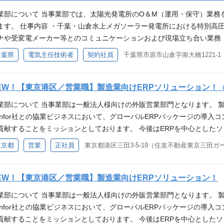
だきます。制度設立以降、性別や年次を問わず160名以上の方々が認定
業部について 当事業部では、太陽光発電所のO＆M（運用・保守）業務
トコース内でのランクアップも可能です。 年齢に関係なく若手でも活
ます。 仕事内容 ・千葉・山倉水上メガソーラー発電所における特別高
ンに応じて、マネジメントコースとスペシャリストコースの双方間での転
ナや受変電メーカー等とのコミュニケーションおよび現場立ち合い業務
の「1級・2級」の資格をお持ちの方 ・サブコン業務経験をお持ちの方 歓
検・電気工作物の対応 ・点検・修理に伴う業者折衝 ・地域住民および
千葉県
電気主任技術者
契約社員
経験 求める人物像 ・ゼネコン各社との円滑な施工調整、および工期遵
いただきます。 本事務所まで2時間以内での通勤が可能な方のご応募を
らのメッセージ 現在、ゼネコン業界における人手不足および協力会社
第2種以上) ・電気設備管理・保全業務の実務経験をお持ちの方 ・普通自
る危機的な状況に直面しています。 弊社ではこの現状を、次世代のス
ること 歓迎するスキル ・太陽光発電設備のご経験をお持ちの方 求める
EW！【東京港区／営業職】製造業向けERPソリューション！
事業の柱として現場をリードし、新たな可能性を切り拓いていただける
転ができる方 ・主体性・責任感のある方 ・社交性・協調性を持ち積極
ちしております。 採用担当 各種SNSアカウントはこちら X(旧Twitter)：https://twi
業部について 当事業部は一般法人様向けの外販営業部門となります。 
ジ 日本国内においても再生可能エネルギーへの関心が高まっています。
/www.instagram.com/kccs_recruit/ note：https://note.com/kccs_recruit/
Infor社との協業ビジネスにおいて、グローバルERPパッケージの導
おり、CO2削減による環境作りが急速に広がっています。 当社はメガ
貢献することをミッションとしております。 今後はERPを中心とした
数有しており、クリーンなエネルギーを利用した職場環境で存在感を発
営支援、業績管理、AI、PLMなど多岐にわたる価値提供を目指し、事業拡
東京都
営業
正社員
東京都港区三田3-5-19（住友不動産東京三田ガー
待ちしております。 採用担当 各種SNSアカウントはこちら X(旧Twitter)：https://t
ンについて https://www.kccs.co.jp/ict/service/erp/ 
/www.instagram.com/kccs_recruit/ note：https://note.com/kccs_recruit/
ープライズソリューション営業課（4名） 募集背景 ・ビジネス拡大に向
プ外の一般法人向けにICT営業活動を行っています。 ・製造業向けERP
EW！【東京港区／営業職】製造業向けERPソリューション！
客の対応 （例：既存4～5社、新規2社） ※ご経験や当社での実績に応
業部について 当事業部は一般法人様向けの外販営業部門となります。 
ただけることを期待しております。 【ERP案件について】 ・1案件の規
Infor社との協業ビジネスにおいて、グローバルERPパッケージの導
活動範囲：東日本中心 ※場合によっては全国規模、案件によっては海外出張も。
貢献することをミッションとしております。 今後はERPを中心とした