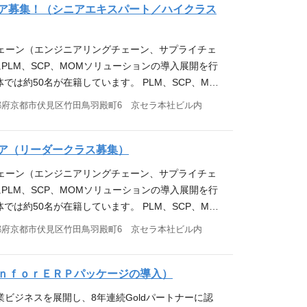
発揮することで事業に貢献いただきます。制度設立以
トの上流から参画いただき、プロジェクトをリードい
ア募集！（シニアエキスパート／ハイクラス
きます。 ミッションクリティカルな環境ゆえの責任
格取得に伴い、スペシャリストコース内でのランク
流工程のコントロール ・カスタマイズ、アドオンな
欠かさない「チームによる課題解決」を何よりも大
おり、ご自身のキャリアビジョンに応じて、マネジメ
応領域：販売、物流（入出庫）、調達、経理、債権債
性を持つ仲間と対話を重ね、一丸となって乗り越え
ーチェーン（エンジニアリングチェーン、サプライチェ
キル ・クラウドサービスを利用したインフラ設計・
トナム等の海外関連会社に向けた基幹システム再構築
システム開発の一翼を担い、私たちと一緒に次世代の
PLM、SCP、MOMソリューションの導入展開を行
ラウドサービス（主にAWS ※他クラウドサービスで
（S4/HANA）の設計～導入経験 ・ABAP開発経験
s://app.vachanavi.com/2025/02/19/
は約50名が在籍しています。 PLM、SCP、MO
築、運用） ・Windows/Linuxを用いたサー
プロジェクト：1,000万以上／組織：10名以上)
utube.com/watch?v=ZjWvFj3Mesk ・新卒採用
ーション「Siemens Teamcenter」 ②SCP
nsible等) 求める人物像 コミュニケーションを取る事が得意な
都府京都市伏見区竹田鳥羽殿町6 京セラ本社ビル内
KCCSでは自律と選択の観点から『マネジメントコー
cKzu-W0tMT ▼KCCS採用チーム各種SNSアカウント X(旧
 Opcenter」 上記①～③いずれかのコンサルタント/エ
能動的に行動ができる方 ・お客様との要件ヒヤリン
ます。どちらもアメーバ経営の特徴から経営者感覚を
am.com/kccs_recruit/ Note：https://note.com/kccs_re
、運用支援などをご担当いただきます。 ご経験・ス
を推進できる方 ・運用後の改善／改良を積極的に立
の参画と同時に、組織運営をお任せします。マネジメ
ト（部長相当）以上の立場からプロジェクトにご参加
ア（リーダークラス募集）
る＞ 世界トップクラスの品質を誇るJALのサービス
エクイティ&インクルージョン推進の観点から、女
ます。 導入事例 京セラグループへの導入事例 ・
ンを担う新しい仲間を募集しています。 予約・搭
門的な知識・スキルを発揮することで事業に貢献いた
ーチェーン（エンジニアリングチェーン、サプライチェ
事業部への導入（プロジェクト規模：約1,2億円） ・
ンフラとも言える巨大な基盤を、最新のクラウド技
れています。実績や資格取得に伴い、スペシャリス
PLM、SCP、MOMソリューションの導入展開を行
記いずれかのご経験をお持ちの方 ・PLM／SCP／M
スフォーメーション）をインフラからリードしていただ
できる仕組みになっており、ご自身のキャリアビジョ
は約50名が在籍しています。 PLM、SCP、MO
（生産管理、品質管理、BOM管理、原価管理など）
ちは、常にナレッジを共有し、互いのバックアップを
が可能です。 求人部署からのメッセージ 事業部の
ーション「Siemens Teamcenter」 ②SCP
都府京都市伏見区竹田鳥羽殿町6 京セラ本社ビル内
 （プロジェクト：1,000万以上／組織：10名以
な障害や難易度の高いプロジェクトも、多様な専門
スを革新し、顧客価値の創出・向上に貢献する」で
 Opcenter」 上記①～③いずれかのコンサルタント/エ
dix（ローコード開発ツール）の経験者 ＜SCP＞ ・Kinax
の連帯感があります。 伝統あるJALグループのシ
を目指しています。 中途入社者においてはプロジェ
、運用支援などをご担当いただきます。 ご経験・ス
ns社 Opcenterの製品知識 求める人物像 ・明るく前向き
きませんか。 参考URL ▼東京オフィス紹介記事／
を活かしたスペシャリストとして入社された方も多
ープへの導入事例 ・PLM 4事業部への導入（プロ
ｎｆｏｒＥＲＰパッケージの導入）
ができる方 ・チームでのコミュニケーションを大切
画（YouTube） ・新卒採用向け／コンセプト動画 https://ww
プのDX化・業務革新をリードいただける方をお待
模：約1,2億円） ・MOM 1事業部への導入（プロ
極めて、コンサルタント・シニアコンサルタントとス
協業ビジネスを展開し、8年連続Goldパートナーに認
://youtu.be/iqKPwSVD6Uo?si=2u-UzlcKzu-W
://twitter.com/kccs_recruit Instagram：
 ・PLM／SCP／MOM製品の導入経験（製品は問