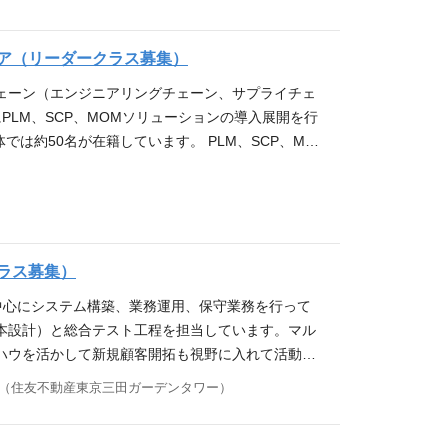
、運用支援などをご担当いただきます。 ご経験・ス
組織運営をお任せします。マネジメント能力向上を図
CCS採用チーム各種SNSアカウント X：https://twitter.co
ト（部長相当）以上の立場からプロジェクトにご参加
ン推進の観点から、女性管理職比率の向上にも取り
https://note.com/kccs_recruit/
ます。 導入事例 京セラグループへの導入事例 ・
ア（リーダークラス募集）
ることで事業に貢献いただきます。制度設立以降、性
事業部への導入（プロジェクト規模：約1,2億円） ・
に伴い、スペシャリストコース内でのランクアップ
ーチェーン（エンジニアリングチェーン、サプライチェ
記いずれかのご経験をお持ちの方 ・PLM／SCP／M
ご自身のキャリアビジョンに応じて、マネジメントコ
PLM、SCP、MOMソリューションの導入展開を行
（生産管理、品質管理、BOM管理、原価管理など）
RP導入コンサルタントとして、ERP製品の導入経験
は約50名が在籍しています。 PLM、SCP、MO
 （プロジェクト：1,000万以上／組織：10名以
る方（短期間のＰＪでも可） 歓迎するスキル ・国産
ーション「Siemens Teamcenter」 ②SCP
dix（ローコード開発ツール）の経験者 ＜SCP＞ ・Kinax
ame、AMMIC、OBIC7、FutureStage、T-PiC
 Opcenter」 上記①～③いずれかのコンサルタント/エ
ns社 Opcenterの製品知識 求める人物像 ・明るく前向き
入経験 ・以下システムの導入リーダ経験者、または以下
、運用支援などをご担当いただきます。 ご経験・ス
ができる方 ・チームでのコミュニケーションを大切
、BIなど 求める人物像 ・明るく前向きで、新しいこ
ープへの導入事例 ・PLM 4事業部への導入（プロ
極めて、コンサルタント・シニアコンサルタントとス
海外販社/工場へのシステム導入に興味のある方 求
模：約1,2億円） ・MOM 1事業部への導入（プロ
た上で、プロジェクトマネージャ/部門マネージャと
ラス募集）
アメーバ経営という経営管理の仕組みを強みに、主にグ
 ・PLM／SCP／MOM製品の導入経験（製品は問
によりキャリアアップ・コース転換をしていただくこ
中で、ERPパッケージへのニーズがますます高まる
を中心にシステム構築、業務運用、保守業務を行って
理、原価管理など） ＊マネジメント経験 ・リーダ
部は2024年10月より新設された組織であり、 会
。 中途入社者も多数在籍し、新卒・中途や年齢、性
本設計）と総合テスト工程を担当しています。マル
terの製品知識 ・Mendix（ローコード開発ツール）の
業の立上げ・拡大をともに進めていただきたいと考え
 参考URL ▼東京オフィス紹介記事／バチャナビ
ハウを活かして新規顧客開拓も視野に入れて活動し
識 ＜MOM＞ ・Siemens社 Opcenterの製品知識 求める
導し、顧客と共に新たな価値創造できる集団を目指し
） ・新卒採用向け／コンセプト動画 https://www.youtube.c
り、BSS、OSS領域にも力を入れています。 仕事内容 K
に周りを巻き込んで仕事ができる方 ・チームでのコ
しています。 自己成長と社会への貢献をしたい方か
19（住友不動産東京三田ガーデンタワー）
be/iqKPwSVD6Uo?si=2u-UzlcKzu-W0tMT ▼KC
下いずれかの業務を担当いただきます。また、Ser
ション導入/業務知識を極めて、コンサルタント・シ
witter)：https://twitter.com/kccs_r
t Instagram：https://www.instagram.com/kccs_
ェクトに参画いただきたいと考えています。 ※システム構
コンサルタントを経験した上で、プロジェクトマネー
ote.com/kccs_recruit/