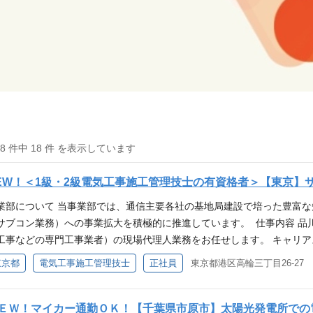
18 件中 18 件 を表示しています
EW！＜1級・2級電気工事施工管理技士の有資格者＞【東京】
業部について 当事業部では、通信主要各社の基地局建設で培った豊富
サブコン業務）への事業拡大を積極的に推進しています。 仕事内容 品
工事などの専門工事業者）の現場代理人業務をお任せします。 キャリアス
ントコース』、『スペシャリストコース』と2つのキャリアステップを
東京都
電気工事施工管理技士
正社員
東京都港区高輪三丁目26-27
者感覚を養うことができます。 ◆マネジメントコース 役職者にはプロ
。マネジメント能力向上を図る管理職研修などもございます。また、ダ
性管理職比率の向上にも取り組んでいます。 ◆スペシャリストコース 
ＥＷ！マイカー通勤ＯＫ！【千葉県市原市】太陽光発電所での