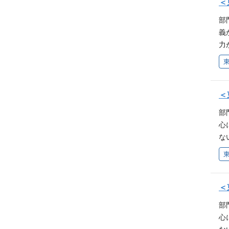
築
＜
ジ
テ
転
部
詰
さ
義
ー
て
力
築
造
リ
e
へ
渉
ス
av
ジ
ジ
Fj
ー
＜
『
SN
ー
と
部
s:/
ル
力
心
の
上
な
シ
立
支
守
ン
単
使
ジ
ィ
約
ん
メ
＜
ャ
能
円
ス
部
（
内
い
心
験
当
ャ