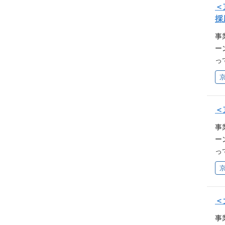
も
各
＜
（
降
た
採
は
ア
ど
切
事
ン
務
て
ー
構
プ
「日
っ
も
◆
kc
M
バ構
歓
向け
ソ
方
ス
Twi
ン
グ
養
cru
キ
＜
案
ン
い
を
性
事
P
乗
だ
ー
M
術
ト
っ
O
き
ン
M
＊
欠
ミ
ソ
上
性
す
ン
is
ス
ク
キ
＜
で
バチ
く
ジ
に
事
w.
ちし
ジ