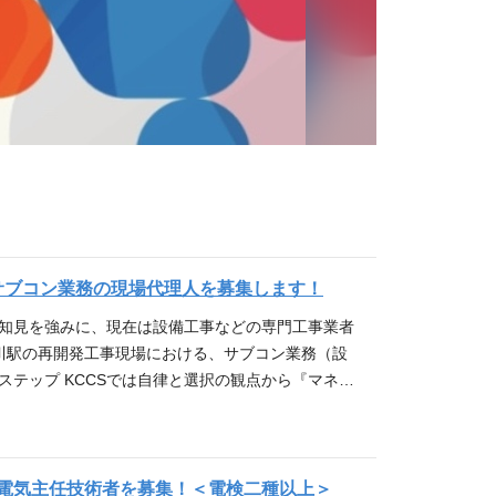
サブコン業務の現場代理人を募集します！
な知見を強みに、現在は設備工事などの専門工事業者
川駅の再開発工事現場における、サブコン業務（設
テップ KCCSでは自律と選択の観点から『マネジ
用意しています。どちらもアメーバ経営の特徴から経
ジェクトへの参画と同時に、組織運営をお任せしま
イバーシティ&インクルージョン推進の観点から、
専門的な知識・スキルを発揮することで事業に貢献い
電気主任技術者を募集！＜電検二種以上＞