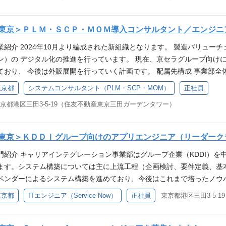
ジニアとして、 提案活動から、要件定義、導入支援、アドオン機能開発
。 ◆マネジメントコース 役職者にはプロジェクトへの参画と同時に、
動画 https://youtu.be/iqKPwSVD6Uo?si=2u-UzlcKzu-W0tMT ▼K
ルに応じて担当領域はご相談させていただきます。 シニアエキスパー
管理職研修などもございます。また、ダイバーシティ&インクルージョ
ccs_recruit Instagram：https://www.instagram.com/kccs_recruit/ Note：
ただき、 各ソリューションの導入をリードいただけることを期待しており
東京＞ＰＬＭ・ＳＣＰ・ＭＯＭ導入コンサルタント／エンジニ
んでいます。 ◆スペシャリストコース 専門的な知識・スキルを発揮す
LM 4事業部への導入（プロジェクト規模：約8,000万円） ・SCP 4
や年次を問わず160名以上の方々が認定されています。実績や資格取得
業紹介 2024年10月より編成された新組織となります。 製造バリュ
OM 1事業部への導入（プロジェクト規模：約2億円） 必須スキル ＊下
可能です。 年齢に関係なく若手でも活躍できる仕組みになっており、
ン）の デジタル化の推進を行っています。 現在、京セラグループ向けに
M製品の導入経験（製品は問いません） ・製造業向けシステム導入経験
スとスペシャリストコースの双方間での転換が可能です。 必須スキル E
ており、 今後は外販展開を行っていく計画です。 配属先構成 事業部全体で
マネジメント経験（必須） ・プロジェクトもしくは組織マネジメント経験
年以上（ERP製品は問いません） ※製造業のお客様先への導入経験があ
チームはそれぞれ6～10名程度で組織されています。 業務内容紹介 ①PLMソリュ
) 歓迎スキル ＜PLM＞ ・Siemens社 Teamcenterの製品知識 ・Men
東京都
システムコンサルタント（PLM・SCP・MOM）
正社員
P/生産管理パッケージ導入経験（GLOVIA、EXPLANNER、GRANDIT、mcfr
リューション「Kinaxis Maestro」 ③MOMソリューション「Siemens
社 Maestro (旧称RapidResponse）の製品知識 ＜MOM＞ ・Sieme
、電脳工場、等） ・SAP、OracleEBS、IFS等のグローバルERP導
京都港区三田3-5-19（住友不動産東京三田ガーデンタワー）
ジニアとして、 提案活動から、要件定義、導入支援、アドオン機能開発
、新しいことにもチャレンジできる方 ・積極的に周りを巻き込んで仕事
ステムとERPの連携プロジェクト経験者 ※PLM、MOM/MES、SCP
ルに応じて担当領域はご相談させていただきます。 導入事例 京セラグル
する方 キャリアステップ 製造業向けソリューション導入/業務知識を
にもチャレンジできる方 ・積極的に周りを巻き込んで仕事ができる方 ・
ェクト規模：約8,000万円） ・SCP 4事業部への導入（プロジェクト規
ップアップする スペシャリストコース 、導入コンサルタントを経験し
東京＞ＫＤＤＩグループ向けのアプリエンジニア（リーダーク
部署からのメッセージ Infor社のERPパッケージ製品と京セラ独自の
ェクト規模：約2億円） 必須スキル ＊下記いずれかのご経験をお持ちの方
テップアップする マネジメントコース がございます。 ご自身の希望
ーバル展開を進める企業向けに事業を展開しています。 DX化の流れの
門紹介 キャリアインテグレーション事業部はグループ企業（KDDI）
ません） ・製造業向けシステム導入経験（生産管理、品質管理、BOM管
も可能です。 求人部署からのメッセージ ファクトリーソリューション事業
で、国内の製造業向けの導入数ナンバー１を目指して取り組んでいます
ます。システム構築については主に上流工程（企画検討、要件定義、基
経験（目安：5名以上） 歓迎スキル ＜PLM＞ ・Siemens社 Teamcen
としても注力領域として捉え、今後伸ばしていく事業となります。 事
を問わず幅広く活躍できる環境があります。 ご応募お待ちしております。
ベンダーによるシステム構築を進めており、今後はこれまで培ったノウ
者 ＜SCP＞ ・Kinaxis社 Maestro (旧称RapidResponse）の製品知
おります。 また、京セラグループのみならず日本の製造業の変革を先
tps://app.vachanavi.com/2025/02/19/kccs ▼採用動画（YouTube
います。また、ServiceNowやSalesforce人員の育成に力を入れてお
物像 ・明るく前向きで、新しいことにもチャレンジできる方 ・積極的
います。チャレンジできる土壌は整っており、プロジェクトが多数稼働
東京都
ITエンジニア（Service Now）
正社員
東京都港区三田3-5-
/watch?v=ZjWvFj3Mesk ・新卒採用向け／若手社員密着動画 https://youtu.
DIグループのシステム構築案件のリーダーまたはサブリーダーとして、以
ュニケーションを大切にする方 キャリアステップ 製造業向けソリュー
ご応募をお待ちしております。 参考URL ▼KCCS採用チーム各種SNSアカウント X(旧T
採用チーム各種SNSアカウント X(旧Twitter)：https://twitter.com/kccs_recrui
iceNowもしくはSalesforceを用いてOSS領域の刷新を行うプロジ
アコンサルタントとステップアップする スペシャリストコース 、導入
uit Instagram：https://www.instagram.com/kccs_recruit/ note：https://n
ruit/ Note：https://note.com/kccs_recruit/