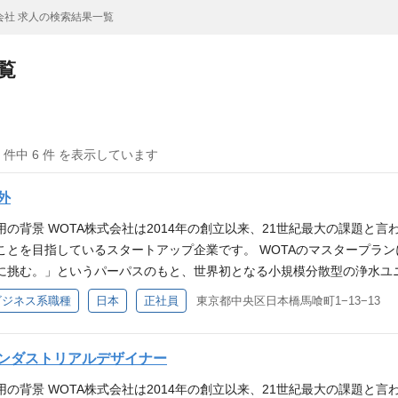
会社 求人の検索結果一覧
覧
6 件中 6 件 を表示しています
外
用の背景 WOTA株式会社は2014年の創立以来、21世紀最大の課題と
ことを目指しているスタートアップ企業です。 WOTAのマスタープラ
に挑む。」というパーパスのもと、世界初となる小規模分散型の浄水ユ
ム）を開発し、上下水道に依存しないインフラ構築を進めています。 
ビジネス系職種
日本
正社員
東京都中央区日本橋馬喰町1−13−13
外展開に挑戦し、世界中から技術者や研究者が集まる企業へと成長を遂げ
事に関わらず、誰も水に困らない風景を作ること」にはまだまだ届いて
、世界初・世界一を目指す情熱と野心を持つ仲間が不可欠です。世界の
ンダストリアルデザイナー
の根本解決という難易度の高い目標に対して、わくわくする気持ちを抱
用の背景 WOTA株式会社は2014年の創立以来、21世紀最大の課題と