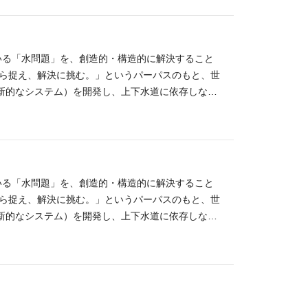
ています。それでもWOTAの使命である「平時・
にキャリアを伸ばしていける仕事 COP28への参
被災者の生活を支援しました。 能登での災害支援活
ンスキル ・インダストリアルデザイナーとしての
おらず、今後さらなる非線形的な変化をもたらすに
ット賞」の受賞など海外市場でも評価が高く、WOT
まとめた記録動画 「WOTA Unit」は、家庭内排
3Dレンダリング、） ・営業、企画、設計メンバー
ため、人のために生きたいという利他精神や、水問
 現在海外のある国で実証実験を進めており、今後
・トイレ）で使えるように循環させることを目的と
ザイン開発のプロジェクトリードスキル 歓迎スキル
いた方と、ぜひ、一緒に世界への挑戦を始めたいと
員が主体性を発揮できる組織体制 製造業でありなが
登をはじめとして国内外を問わず展開・導入予定で
ている「水問題」を、創造的・構造的に解決すること
 ・経営層に対しデザインコンセプトを提案できるプ
す。 水循環型手洗いスタンド「WOSH」 ポータブ
「百人経営」を組織思想として掲げ、"本気の遊び"を
営業ポジションです。 上下水道インフラに依存しな
から捉え、解決に挑む。」というパーパスのもと、世
実施、インサイト抽出、ペルソナ作成など） ・もの
t」 「WOSH」は水が引かれていない場所でも電源と種
た「大胆に挑戦の奨励する環境」づくり、そして一
中心ではなく、販売店・代理店を通じた営業設計・推
新的なシステム）を開発し、上下水道に依存しない
・人類の水問題を解決する目的を共に実現したい情熱
持ち運びがしやすく、少量の水で災害時の持続的な給水
の実存と向き合う人事」を大事に考えています。
り、地道に市場を広げていく役割です。市場そのも
域での活用、海外展開に挑戦し、世界中から技術者や
げて行きたい挑戦心 求める人物像 ・デザインのク
震では「WOTA BOX」と「WOSH」の両システム
設計を、一緒に作り上げていくフェーズにありま
る「平時・有事に関わらず、誰も水に困らない風景
 ・課題の本質を見極め、あるべき姿を創造し、解決
被災者の生活を支援しました。 能登での災害支援活
い」もので、自治体の予算・議会・防災協定のリズ
もたらすには、世界初・世界一を目指す情熱と野心
にとらわれず、どんどん新しい領域に世界を広げて行
まとめた記録動画 「WOTA Unit」は、家庭内排
の仕組み（資料・プロセス・商流）は、現在進行形で
期生（27卒）」の本選考プレエントリーページで
存の上下水道システムの老朽化が社会問題となってお
・トイレ）で使えるように循環させることを目的と
、営業のかたちを自分の動きで作り上げていける段
解決という難易度の高い目標に対して、わくわくする
起因する水不足が喫緊の課題となっています。 成長
登をはじめとして国内外を問わず展開・導入予定で
ている「水問題」を、創造的・構造的に解決すること
化よりも、信頼を積み上げながら着実に広げられる人
ます。 少しでも企業に興味がある場合は、まずはエ
た地域に革命をもたらす技術として世界中から注目さ
していくにあたり、事業、営業、開発、商品企画、生
から捉え、解決に挑む。」というパーパスのもと、世
お待ちしています。 役割 WOTAの防災事業（ポー
りいたします。 当社のパーパス 「水問題を構造
フェーズであるため、今後も多くの成長機会を期待で
ホルダーの巻き込み、プロジェクト完遂までのリー
新的なシステム）を開発し、上下水道に依存しない
・代理店営業の推進 例: 定期的な営業会議や案件進
erywhere（誰も水に困らない風景を作る）」 現在、世界中
の参加や英ウィリアム王子が創設した"史上最も名誉あ
を推進頂きます。 想定業務例 新規プロダクトの営
域での活用、海外展開に挑戦し、世界中から技術者や
計／販売パートナーとの関係構築 例: 新規代理店
深刻な課題が山積しています。私たちは、既存の巨
TAは持続可能な水循環モデルを世界中に普及させる
画策定） アプリやWebサービスの設計 営業管
る「平時・有事に関わらず、誰も水に困らない風景
 ・自治体・公共案件への対応 例: 防災協定締結
ムを普及させることで、人類が持続的に水を使える
本格導入を進めるべく日々邁進しています。 ベンチ
必須スキル ・社内外の多くのステークホルダーを巻
もたらすには、世界初・世界一を目指す情熱と野心
・水道・財政等）との折衝 ・実機（WOTA BO
大97%をその場で安全な水に再生・循環利用する、世
らも、100人規模の異能が集まり本気の挑戦を通じ
ェクトや事業を推進した経験 ・ロジックと数字で人
期生（28卒）」の本選考プレエントリーページで
での組み立て・運搬・撤収など、外部の協力会社と並走
の生活排水を再生するシステム ・WOSH：水道・電
を成立させるための「人材の高い純度」と、"責任と
と現場で起きている事象のギャップをどのように埋め
解決という難易度の高い目標に対して、わくわくする
備への参画 必須スキル 以下の いずれかの 営業経
X：少量の水で持続的な入浴を可能にするポータブルシ