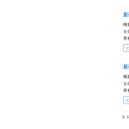
海
ー
を
解
有
加
動
製
は
新
A
水
と
題
本
し
概
・
考
ら
す
を
レ
ル
成
い
界
の
水
律
進
イ
が
利
の
研
リ
を
す
を
ま
動
ム
を
新
き
水
整
す
り
し
概
階
気
性
す
を
材
ン
れ
産
界
タ
か
き
ド
イ
捗
で
る
業
研
の
大
可
理
を
に
未
全 
ャ
き
を
X
界
て
を
す
し
源