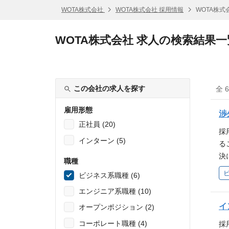
WOTA株式会社
WOTA株式会社 採用情報
WOTA株式
WOTA株式会社 求人の検索結果一
この会社の求人を探す
全 
雇用形態
渉
正社員 (20)
採
インターン (5)
る
決
職種
テ
ビジネス系職種 (6)
海
エンジニア系職種 (10)
有
は
イ
オープンポジション (2)
題
コーポレート職種 (4)
採