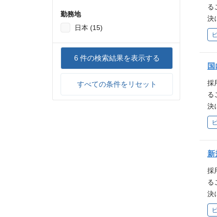
考
る
ル
勤務地
決
水
日本 (15)
テ
利
海
を
有
6
件の検索結果を表示する
動
は
国
水
題
し
採
すべての条件をリセット
考
す
る
ル
ル
決
水
当
テ
利
本
海
を
て
有
動
力
は
新
水
ン
題
し
採
接
考
す
る
上
ル
品
決
因
水
デ
テ
域
利
の