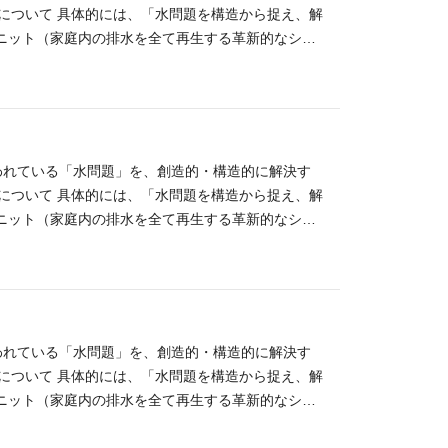
す。 水循環型手洗いスタンド「WOSH」 ポータブ
ンについて 具体的には、「水問題を構造から捉え、解
t」 「WOSH」は水が引かれていない場所でも電源と種
ニット（家庭内の排水を全て再生する革新的なシス
持ち運びがしやすく、少量の水で災害時の持続的な給水
これまで、災害時や水資源が限られた地域での活用、
震では「WOTA BOX」と「WOSH」の両システム
ています。それでもWOTAの使命である「平時・
被災者の生活を支援しました。 能登での災害支援活
おらず、今後さらなる非線形的な変化をもたらすに
まとめた記録動画 「WOTA Unit」は、家庭内排
ため、人のために生きたいという利他精神や、水問
・トイレ）で使えるように循環させることを目的と
いた方と、ぜひ、一緒に世界への挑戦を始めたいと
登をはじめとして国内外を問わず展開・導入予定で
言われている「水問題」を、創造的・構造的に解決す
す。 水循環型手洗いスタンド「WOSH」 ポータブ
ーパス・ビジョンを理解したうえで、多くのステークホ
ンについて 具体的には、「水問題を構造から捉え、解
t」 「WOSH」は水が引かれていない場所でも電源と種
国内外政府渉外の対応（ご経験・ご希望等を考慮し担
ニット（家庭内の排水を全て再生する革新的なシス
持ち運びがしやすく、少量の水で災害時の持続的な給水
視野 プロジェクトマネジメント力 高いビジネス基
これまで、災害時や水資源が限られた地域での活用、
震では「WOTA BOX」と「WOSH」の両システム
企画および実行経験 耐えずに学び自分の領域を広げ
ています。それでもWOTAの使命である「平時・
被災者の生活を支援しました。 能登での災害支援活
立てて整理し、進める力 現場に飛び込み、立て直す
おらず、今後さらなる非線形的な変化をもたらすに
まとめた記録動画 「WOTA Unit」は、家庭内排
テークホルダーとの関係構築ができ、全体最適のバラ
ため、人のために生きたいという利他精神や、水問
・トイレ）で使えるように循環させることを目的と
したい情熱がある トラブル解決能力が高い（自ら直
いた方と、ぜひ、一緒に世界への挑戦を始めたいと
登をはじめとして国内外を問わず展開・導入予定で
言われている「水問題」を、創造的・構造的に解決す
Aの魅力 社会的意義の大きい仕事 日本では既存の
す。 水循環型手洗いスタンド「WOSH」 ポータブ
インダストリアルデザイン 人類の水問題を解決する製
ンについて 具体的には、「水問題を構造から捉え、解
ステムがない国が多く、気候変動や水資源問題に起
t」 「WOSH」は水が引かれていない場所でも電源と種
策定、設計検討と量産デザインの具体化、量産時の
ニット（家庭内の排水を全て再生する革新的なシス
WOTAの製品は、災害対応やインフラ整備の遅れた地
持ち運びがしやすく、少量の水で災害時の持続的な給水
づく顧客価値の具体化とあるべき製品・サービス体験
これまで、災害時や水資源が限られた地域での活用、
CのWOTAは、IPOも見据えた事業グロースフェ
震では「WOTA BOX」と「WOSH」の両システム
プ検証） 必須スキル ・生活者視点で顧客の課題を