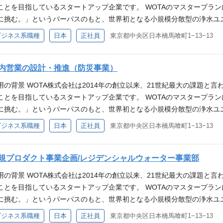
えております。 プロダクト紹介 当社は3つのプロダクトを開発していま
ことを目指しているスタートアップ企業です。 WOTAのマスタープラ
水再生システム「WOTA BOX」 家庭用水循環システム「WOTA Uni
に挑む。」というパーパスのもと、世界初となる小規模分散型の浄水ユ
さえあれば手洗いを可能にするプロダクトです。 「WOTA BOX」は
ム）を開発し、上下水道に依存しないインフラ構築を進めています。 
ビジネス系職種
日本
正社員
東京都中央区日本橋馬喰町1−13−13
用を可能にするプロダクトです。 実際、2024/1/1に発生した能登半島地
外展開に挑戦し、世界中から技術者や研究者が集まる企業へと成長を遂げ
活用し、多くの避難所で仮説シャワーの提供や生活用水の確保を通じて
事に関わらず、誰も水に困らない風景を作ること」にはまだまだ届いて
のメディア掲載：紹介映像はこちら 1年間にわたる能登半島地震支援活動を
、世界初・世界一を目指す情熱と野心を持つ仲間が不可欠です。世界の
内営業の設計・推進（防災事業）
（風呂・洗濯・キッチン）を浄化し再度家庭内（風呂・洗濯・キッチン
の根本解決という難易度の高い目標に対して、わくわくする気持ちを抱
て開発されています。2025/07に発表したばかりの本製品は、今後能
用の背景 WOTA株式会社は2014年の創立以来、21世紀最大の課題と
えております。 プロダクト紹介 当社は3つのプロダクトを開発していま
。 仕事内容 人類の水問題を解決するWOTAを、経営戦略・方針・パ
ことを目指しているスタートアップ企業です。 WOTAのマスタープラ
水再生システム「WOTA BOX」 家庭用水循環システム「WOTA Uni
ダーを巻き込み問題解決を加速させる 役割 デジュール化の戦略策定 
に挑む。」というパーパスのもと、世界初となる小規模分散型の浄水ユ
さえあれば手洗いを可能にするプロダクトです。 「WOTA BOX」は
決定） 必須スキル 全方位でステークホルダーを味方にする交渉力、広い
ム）を開発し、上下水道に依存しないインフラ構築を進めています。 
ビジネス系職種
日本
正社員
東京都中央区日本橋馬喰町1−13−13
用を可能にするプロダクトです。 実際、2024/1/1に発生した能登半島地
スキル（論理思考・資料作成能力・プレゼン能力） 新規事業の立ち上げ
外展開に挑戦し、世界中から技術者や研究者が集まる企業へと成長を遂げ
活用し、多くの避難所で仮説シャワーの提供や生活用水の確保を通じて
いきたい好奇心・成長意欲 歓迎スキル 経験のないことであっても体系
事に関わらず、誰も水に困らない風景を作ること」にはまだまだ届いて
のメディア掲載：紹介映像はこちら 1年間にわたる能登半島地震支援活動を
 周囲を巻き込み、応援者にする力 求める人材像 高い交渉力 多くのス
、世界初・世界一を目指す情熱と野心を持つ仲間が不可欠です。世界の
規プロダクト事業企画/レジデンシャルウォーター事業部
（風呂・洗濯・キッチン）を浄化し再度家庭内（風呂・洗濯・キッチン
スを見ながら適切に行動できる 人類の水問題を解決する目的を共に実現
の根本解決という難易度の高い目標に対して、わくわくする気持ちを抱
て開発されています。2025/07に発表したばかりの本製品は、今後能
用の背景 WOTA株式会社は2014年の創立以来、21世紀最大の課題と
動く場面と自ら動かず仕組みで解決する両手段が使い分けできる） WOT
えております。 プロダクト紹介 当社は3つのプロダクトを開発していま
。 仕事概要 役割 人類の水問題を解決する製品・サービスのデザイン 
ことを目指しているスタートアップ企業です。 WOTAのマスタープラ
下水道システムの老朽化が社会問題となっており、世界でも上下水道シ
水再生システム「WOTA BOX」 家庭用水循環システム「WOTA Uni
のデザインと製品化までの落とし込み（企画構想、デザインコンセプト
に挑む。」というパーパスのもと、世界初となる小規模分散型の浄水ユ
する水不足が喫緊の課題となっています。 成長性と注目度の高い仕事 
さえあれば手洗いを可能にするプロダクトです。 「WOTA BOX」は
ザイン品質の向上までの一連のデザイン業務） UXデザイン 調査に基
ム）を開発し、上下水道に依存しないインフラ構築を進めています。 
に革命をもたらす技術として世界中から注目されています。 現在シリーズ
ビジネス系職種
日本
正社員
東京都中央区日本橋馬喰町1−13−13
用を可能にするプロダクトです。 実際、2024/1/1に発生した能登半島地
具現化（ユーザーリサーチ、インサイト抽出、体験デザイン、モックアッ