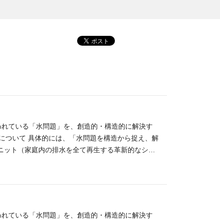
言われている「水問題」を、創造的・構造的に解決す
ンについて 具体的には、「水問題を構造から捉え、解
ニット（家庭内の排水を全て再生する革新的なシス
これまで、災害時や水資源が限られた地域での活用、
ています。それでもWOTAの使命である「平時・
おらず、今後さらなる非線形的な変化をもたらすに
ため、人のために生きたいという利他精神や、水問
いた方と、ぜひ、一緒に世界への挑戦を始めたいと
言われている「水問題」を、創造的・構造的に解決す