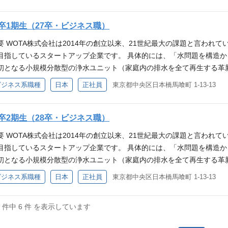
外展開に挑戦し、世界中から技術者や研究者が集まる企業へと成長を遂げ
ズであるため、今後も多くの成長機会を期待できる環境です。 グローバル
活用し、多くの避難所で仮説シャワーの提供や生活用水の確保を通じて
決するアイデアや、商品やサービスの魅力的な体験を生み出すUXデザイ
事に関わらず、誰も水に困らない風景を作ること」にはまだまだ届いて
や英ウィリアム王子が創設した"史上最も名誉ある"環境賞「アースショ
のメディア掲載：紹介映像はこちら 1年間にわたる能登半島地震支援活動を
品企画から量産までの一連の実務経験およびデザインスキル（3DCAD、
、世界初・世界一を目指す情熱と野心を持つ仲間が不可欠です。世界の
卒1期生（27卒・ビジネス職）
は持続可能な水循環モデルを世界中に普及させる可能性を秘めています。
（風呂・洗濯・キッチン）を浄化し再度家庭内（風呂・洗濯・キッチン
の連携を主体的に推進し、あるべきデザインを製品化まで落とし込むデ
の根本解決という難易度の高い目標に対して、わくわくする気持ちを抱
格導入を進めるべく日々邁進しています。 ベンチャーのスピード感と全
て開発されています。2025/07に発表したばかりの本製品は、今後能
要 WOTA株式会社は2014年の創立以来、21世紀最大の課題と言われ
新規事業の立ち上げをデザイン思考でリードし商品化まで達成した経験
えております。 プロダクト紹介 当社は3つのプロダクトを開発していま
も、100人規模の異能が集まり本気の挑戦を通じて組織全体が進化する
。 仕事内容 WOTAの防災事業（ポータブルウォーター事業）における
目指しているスタートアップ企業です。 具体的には、「水問題を構造
ゼンテーションスキル ・ユーザーリサーチスキル（調査設計、定性調査
水再生システム「WOTA BOX」 家庭用水循環システム「WOTA Uni
立させるための「人材の高い純度」と、"責任と成長"の考えを土台にし
、新しい水の届け方を、防災・公共領域に広げていく仕事です。 直販
初となる小規模分散型の浄水ユニット（家庭内の排水を全て再生する革
本質、意味、あるべき姿を想像し具現化するデザイン思考やこだわり 
さえあれば手洗いを可能にするプロダクトです。 「WOTA BOX」は
基準による人事評価だけでなく、"人間愛"をベースにした「一人ひとり
が主軸となります。メーカーとして、パートナーと一緒に売り方をつく
ンフラ構築を進めています。 これまで、災害時や水資源が限られた地
ある ・今までの成功体験にとらわれず、どんどん新しい領域に世界を広
ビジネス系職種
日本
正社員
東京都中央区日本橋馬喰町 1-13-13
用を可能にするプロダクトです。 実際、2024/1/1に発生した能登半島地
をこれから形作っていく領域であり、商流・営業プロセス・パートナー
究者が集まる企業へと成長を遂げています。それでもWOTAの使命であ
エイティビティによって人類の水問題を解決するという強い情熱がある
活用し、多くの避難所で仮説シャワーの提供や生活用水の確保を通じて
。 案件の多くは半年〜2年かけて信頼を積み上げて受注に至る「足の長
作ること」にはまだまだ届いておらず、今後さらなる非線形的な変化を
でのプロセスを自ら設計できる深い思考力がある ・今までの成功体験
のメディア掲載：紹介映像はこちら 1年間にわたる能登半島地震支援活動を
に合わせて、こまめに通い、種まきを続ける営業スタイルです。 営業
持つ仲間が不可欠です。 本ページは、WOTAにとって初となる「新卒1
卒2期生（28卒・ビジネス職）
たい挑戦心がある WOTAの魅力 社会的意義の大きい仕事 日本では既
（風呂・洗濯・キッチン）を浄化し再度家庭内（風呂・洗濯・キッチン
備しているフェーズです。開発・技術と連携しながら自分で材料を整え
。 世界のため、人のために生きたいという利他精神や、水問題の根本
、世界でも上下水道システムがない国が多く、気候変動や水資源問題に
て開発されています。2025/07に発表したばかりの本製品は、今後能
要 WOTA株式会社は2014年の創立以来、21世紀最大の課題と言われ
にあります。 防災・公共領域に関わる事業のため、短期的な売上最大
持ちを抱いた方と、ぜひ、一緒に世界への挑戦を始めたいと考えており
と注目度の高い仕事 WOTAの製品は、災害対応やインフラ整備の遅れ
。 仕事内容 本ポジションでは、今後の水道分散化事業を総合的に推進
目指しているスタートアップ企業です。 具体的には、「水問題を構造
を求めています。「売る人」よりも一緒に「売れる仕組みをつくる人」を
トリーしてください。後日、会社説明や選考に関する詳細なご案内をお送
ています。 現在シリーズCのWOTAは、IPOも見据えた事業グロース
、法律など複雑に絡み合う状況を的確に分析、優先順位付け、ステーク
初となる小規模分散型の浄水ユニット（家庭内の排水を全て再生する革
ブルウォーター事業）における国内営業ポジション 想定業務例 ・販売店
らとらえ、解決に挑む。」 「Water Freedom for Everyone, Ev
る環境です。 グローバルにキャリアを伸ばしていける仕事 COP28へ
を行って頂きます。 具体的には適正に合わせ以下のようなプロジェクト
ンフラ構築を進めています。 これまで、災害時や水資源が限られた地
管理、同行営業による商談支援、販促資料の整備、勉強会の実施 ・商流設
ビジネス系職種
日本
正社員
東京都中央区日本橋馬喰町 1-13-13
水不足や水質汚染、既存の上下水道インフラの老朽化など、水に関する
"環境賞「アースショット賞」の受賞など海外市場でも評価が高く、WO
及び事業企画 新規プロダクトの商品企画（要件定義、初期マーケ、事業計
究者が集まる企業へと成長を遂げています。それでもWOTAの使命であ
開拓・契約交渉、共同提案の企画・実行、パートナーの営業力強化サポート
な集中型インフラに依存するのではなく、小規模分散型の水循環システ
能性を秘めています。 現在海外のある国で実証実験を進めており、今後
、生産管理を含む事業企画 国プロジェクトなどの推進 生産体制の構築 
作ること」にはまだまだ届いておらず、今後さらなる非線形的な変化を
向けた自治体への提案・調整、入札情報の収集と応札判断、関係部署（防災
来を創り出します。 事業の魅力 私たちの最大の強みは、生活排水の最
6 件中 6 件 を表示しています
ーのスピード感と全員が主体性を発揮できる組織体制 製造業でありなが
込み複雑なプロジェクトを推進した経験 ・自ら成果物を定義してプロジ
持つ仲間が不可欠です。 本ページは、WOTAにとって初となる「新卒2
・WOSH等）の運用を含む現場対応 例: デモ・展示会・納品立ち会い
初の自律制御システムです。 ・WOTA Unit：家庭のお風呂や洗濯など
組織全体が進化する「百人経営」を組織思想として掲げ、"本気の遊び"
説得できる情報収集能力、分析力 ・率先して現場理解を行い、経営層
。 世界のため、人のために生きたいという利他精神や、水問題の根本
つつ、自分の手でも関わる場面があります ・営業資料・営業プロセスの整
がない場所でも設置可能な、水循環型の手洗いスタンド ・WOTA BO