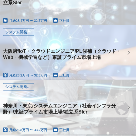
立系SIer
月給
28.4万円 〜 32.7万円
正社員
システム開発（Web・オープン・モバイル系）
大阪府/IoT・クラウドエンジニア/PL候補（クラウド・
Web・機械学習など）東証プライム市場上場
月給
26.2万円 〜 32.3万円
正社員
システム開発（Web・オープン・モバイル系）
神奈川・東京/システムエンジニア（社会インフラ分
野）/東証プライム市場上場/独立系SIer
月給
25.8万円 〜 33.2万円
正社員