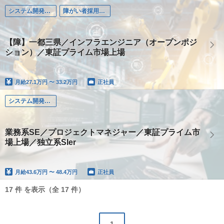
システム開発（Web・オープン・モバイル系）
障がい者採用（嘱託雇用・有期契約）
【障】一都三県／インフラエンジニア（オープンポジ
ション）／東証プライム市場上場
月給
27.1万円 〜 33.2万円
正社員
システム開発（Web・オープン・モバイル系）
業務系SE／プロジェクトマネジャー／東証プライム市
場上場／独立系SIer
月給
43.6万円 〜 48.4万円
正社員
17 件 を表示（全 17 件）