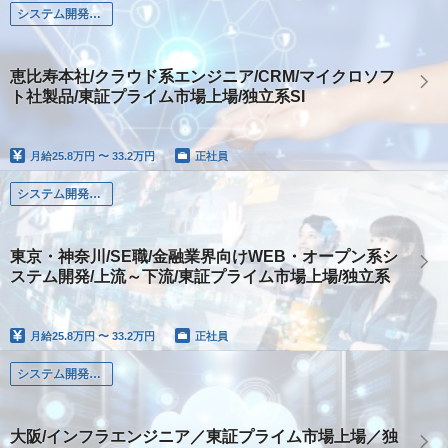
システム開発（Web・オープン・モバイル系）
恵比寿本社/クラウド系エンジニア/CRM/マイクロソフ
ト社製品/東証プライム市場上場/独立系SI
月給
25.8万円 〜 33.2万円
正社員
システム開発（Web・オープン・モバイル系）
東京・神奈川/SE職/金融業界向けWEB・オープン系シ
ステム開発/上流～下流/東証プライム市場上場/独立系
月給
25.8万円 〜 33.2万円
正社員
システム開発（Web・オープン・モバイル系）
大阪/インフラエンジニア／東証プライム市場上場／独