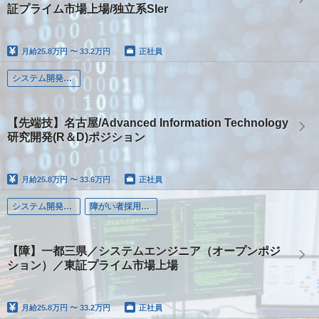
証プライム市場上場/独立系SIer
月給
25.8万円 〜 33.2万円
正社員
システム開発（Web・オープン・モバイル系）
【先端技】名古屋/Advanced Information Technology
研究開発(R＆D)ポジション
月給
25.8万円 〜 33.6万円
正社員
システム開発（Web・オープン・モバイル系）
障がい者採用（嘱託雇用・有期契約）
【障】一都三県／システムエンジニア（オープンポジ
ション）／東証プライム市場上場
月給
25.8万円 〜 33.2万円
正社員