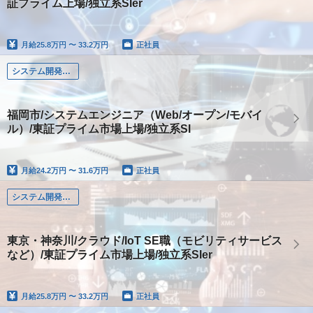
証プライム上場/独立系SIer
月給
25.8万円 〜 33.2万円
正社員
システム開発（Web・オープン・モバイル系）
福岡市/システムエンジニア（Web/オープン/モバイ
ル）/東証プライム市場上場/独立系SI
月給
24.2万円 〜 31.6万円
正社員
システム開発（Web・オープン・モバイル系）
東京・神奈川/クラウド/IoT SE職（モビリティサービス
など）/東証プライム市場上場/独立系SIer
月給
25.8万円 〜 33.2万円
正社員