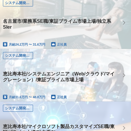
システム開発（Web・オープン・モバイル系）
名古屋市/業務系SE職/東証プライム市場上場/独立系
SIer
月給
24.2万円 〜 31.6万円
正社員
システム開発（Web・オープン・モバイル系）
恵比寿本社/システムエンジニア（Web/クラウド/マイ
グレーション）/東証プライム市場上場
月給
31.6万円 〜 48.8万円
正社員
システム開発（Web・オープン・モバイル系）
恵比寿本社/マイクロソフト製品カスタマイズSE職/東