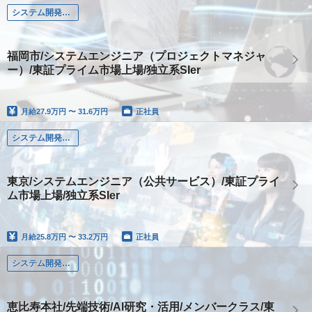
システム開発（Web・オープン・モバイル系）
福岡市/システムエンジニア（プロジェクトマネジャ
ー）/東証プライム市場上場/独立系SIer
月給
27.9万円 〜 31.6万円
正社員
システム開発（Web・オープン・モバイル系）
東京/システムエンジニア（公共サービス）/東証プライ
ム市場上場/独立系SIer
月給
25.8万円 〜 33.2万円
正社員
システム開発（Web・オープン・モバイル系）
恵比寿本社/先端技術/AI研究・活用/メンバークラス/東