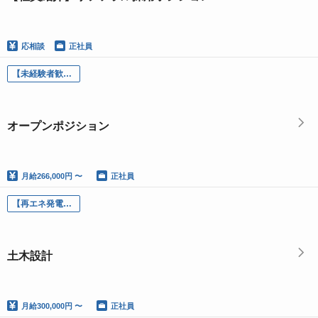
応相談
正社員
【未経験者歓迎】オープンポジション（業務内容・役割はスキルや適性に応じて決定）
オープンポジション
月給
266,000円 〜
正社員
【再エネ発電事業】土木設計
土木設計
月給
300,000円 〜
正社員