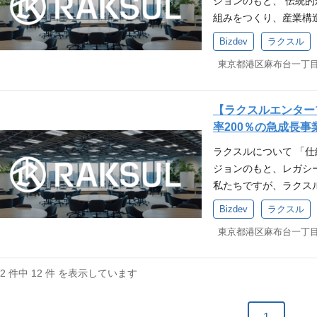
方 目標達成意思考が
ジョンのもと、 伝統
年の経営体制刷新を機
ウ」を、誰でも手軽に
会員基盤を活用したプ
ル・経験 ■必須（MU
ス・プロダクト開発の
セルフスターターで思
組みをつくり、産業構
ョンのもと、 「End-
バセルが掲げる「 マー
略策定など中核を業務
・マーケティング実務
に至るまでに携わった
内外のステークホルダ
での商習慣によって、
プラットフォーム」の
で、日本全体の生産年
くりにチャレンジしませ
どの関係者と合意形成
Bizdev
ラクスル
ずれでも可） 歓迎（W
ーを活用し解決をして
企業経営における「ヒ
えるコスト・難易度は
客戦略の策定・ハンズ
（WANT） ・Web
事業成長を牽引した経
流」「広告」「コーポ
約99.7％を占める中
ティング業務全体を効
メントによる戦術実行 
の立ち上げや企画の経験
略策定の経験 データマ
います。いずれも非連
の事業が連携しながら
げ、新たな価値を創造
ら成るチームのリード
マーケティングマネージ
たプロダクト開発経験 
ます。 ビジネスモデル
アップデートすること
た広告投資（2014～
ト等 ・プロジェクトマ
験 キャリアパス 短期
【ラクスルエンター
求める人物像 ラクス
た、「トランザクショ
を占める中小企業の変
学んだ“成功の型”をA
プ、タスク管理、リソー
ャー）として、プロダ
率200％の急成長
ョンに共感いただける
た、自社ならではのポ
の働き方も競争力も変
なマーケティングを内製
人物像 ・当社のビジ
長期：事業企画・プロ
ッションに共感いただ
ラクスルについて 「
ラクスルの基幹事業で
を横断的に解決し、企
業の概要 ノバセルで
共感いただける方 ・
で管掌範囲を拡げてい
ートアップのスピード
ジョンのもと、レガシ
立ち上げにチャレンジ
ていきます。 一社の
バセルアナリティクス」
成長したい方 ・セル
顧客戦略レベルの仕事
を楽しめる方チームワ
私たちですが、ラクス
心にサービスを提供し
つくる挑戦がここにあ
る「ノバセルトレンド
できる方 ・大きな裁
任者になりたい方を求
れる方 新規事業立ち上
ジーの力で仕組みごと
クスル エンタープラ
ロフェッショナル」 な
で戦略レイヤーの仕事を
Bizdev
ラクスル
によって変動するため
ーケティングの民主化
エンパワーメントに取り
が10,000社を突破
イティブ／AIストラテ
事業会社での戦略立案
ング統括部 責任者イン
ることがでる 事業の
ECプラットフォームと
「安い・早い・ラク」
なソリューションを加
的なご経験 ・ビジネ
ラクスルのBizDevと
事業の成功に繋がる実
ノロジー × セールス
で注文できる"EC型"
することを狙いとしたの
ら、プロジェクトをリー
外部動画メディア②
裁量を持って多様なチ
課題解決に取り組む 
業・中堅企業の課題解
12 件中 12 件 を表示しています
ブ制作の自動化・効率
マーケティング経験 
課題を解決するプロダク
ーズにおける創業・立
マーケティング効果の
ングの自動化・内製支援
業のKGI／KPIを背
経営に近いポジション
で、様々な事業課題を
に、複数のソリューシ
ト これらを総合的に
プロダクトマネージャー、
トアップカルチャーと