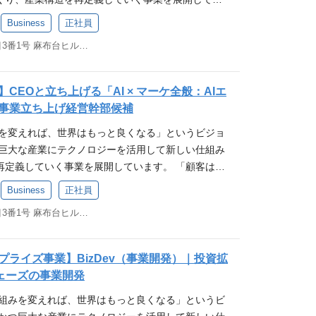
成長に繋げていくPMM（プロダクトマーケティング
て、ノバセルの中核を担う仲間を募集しています。
中長期事業戦略の策定及び実行（BS管理〜モニタリン
または代理店担当の就業経験（5年以上） 戦略コン
展開し、産業の仕組みを大きく変えるプロジェクト
予測に基づいた人員計画の策定、採用計画への落とし
スルは顧客の「攻めたいタイミング」自体を購買デ
クスル（印刷）の他、ノバセル（広告）、ハコベル
します。 プロダクト・ビジネスメンバーと連携を図
指す「AIエージェンシー」への進化を加速させるた
における、プロダクト開発、マーケティング、SCM、
Business
正社員
就業経験（5年以上） 歓迎（WANT） 支援会社と
報 3分でわかるラクスル事業 ラクスル会社紹介資
工数管理の実務経験。 業務改善の遂行能力 既存の業
場にあるため、他の金融機関にはできない最適なタ
（コーポレートIT）と4つの領域で事業展開を行って
ットに向き合いながらサービスを育てるポジション
zDev（事業開発）人材を募集します。 私たちのビジ
 ・事業拡張における組織構築及びマネジメント な
支援経験（営業・戦略・実行） 経営陣との折衝・レ
成長戦略の本丸を担う新規事業で、ご自身のスキルと
東京都港区麻布台一丁目3番1号 麻布台ヒルズ 森JPタワー 19階
駄の排除やシステム導入（SFA/CRM活用等）によ
可能 BaaS連携での実行体制 商品企画はラクスル
るラクスル事業はチラシや名刺といった紙への印刷に
な価値を提供するのか」を出発点とし、ラクスルEC
グの民主化」。テレビCM領域から始まったこの挑戦
業のインパクトに執着心がある方 ・当社のミッショ
値管理・KPIモニタリングの経験 新規事業立ち上げ
社会に大きなインパクトを与えるチャンスです。私
した経験。 数値管理・データ分析スキル KPI（処
与信・実際の銀行機能）はGMOあおぞら銀行との連
そしてノベルティやアパレル・ユニフォームなど、
る数多くの商品（例：チラシ、ダンボール、ノベル
用し、Webマーケティングを含むあらゆる領域の変
 ・産業の仕組みを変えていくことにチャレンジした
自分の力で市場を変革させる意志のある方 ポジショ
PO」で中小企業の未来を切り拓きませんか？
答率など）を設計・モニタリングし、データに基づ
自社単独で抱え込まず、パートナーシップで機動力
やM&Aによって、カスタマイズECプラットフォーム
促進・仕組みづくりのプロジェクトリードをお任せ
。 広大で成長を続けるこの市場で、ラクスルグルー
く、優秀なメンバーと切磋琢磨しながら成長したい方
CEOと立ち上げる「AI × マーケ全般：AIエ
を持ち業務推進できる方 新たな領域へのチャレンジ
推進できる能力 チームメンバーの指導・育成経験 メ
 当社は創業以来「仕組みを変えれば、世界はもっと良
す。 既存事業の成長に加え、非連続な成長を実現す
超える会員基盤を活用したプロダクト改善や、非連続
発リソースを最大限に活用し、既存の常識を覆すプ
様々な産業・事業課題に、実行部分まで含め積極的
事業立ち上げ経営幹部候補
ャリアイメージ・やりがい 自分の力で市場を変革させ
作成やフィードバックを通じた、組織全体のボトム
ンのもと、印刷・物流・広告といったデジタル化が
経営戦略と位置付けており、2024年7月期は6件の
ット戦略策定など中核を担えます。マーケティング
み出していきます。そのために、顧客課題を紐解き
要件 ・「仕組みを変えれば、世界はもっと良くなる」
ションやミッションに責任を持ちコミットできる 新た
（歓迎） チームマネジメント、育成経験 Salesfor
業にインターネットを持ち込み、産業構造そのもの
みを変えれば、世界はもっと良くなる」というビジョ
、より挑戦的な事業成長やそれを支える組織拡張を志
くりにチャレンジしませんか？ ■具体的な業務内容
データサイエンティストと共に、AIを核とした事業
感頂ける方 ・下記のいずれかの経験をお持ちの方 －事
ができる 以下のようなキャリアパスを想定していま
ーター資格または同等の業務経験 AIを活用したセー
ました。事業者の空き時間などのリソースとユーザ
つ巨大な産業にテクノロジーを活用して新しい仕組み
ション・業務内容 ラクスル事業のサービスにおける、
客戦略の策定・ハンズオンでの実行 ・広告代理店デ
る方を必要としています。 マーケティングの未来を
を担い事業推進をした経験（業種/規模は問わず）
ンバー⇒執行役員やCxO 参考情報 ノバセル会社紹
経験 CAMP・PMP・ プロジェクトマネージャ試験
リングモデルを起点とした各サービスは、中小企業
再定義していく事業を展開しています。 「顧客は誰
izDevとしてマーケティング戦略をレバーとした事
ントによる戦術実行 ・Webサービスのマーケティ
いく、熱意ある方をお待ちしています。 ▼業務例 ＜
タートアップでのマネジメント経験 －クライアン
介資料 ラクスルCMO田部正樹に学ぶ、スタートア
はそれに相当する知識・経験 求める人物像 ラクスル
客さまに支持され、持続的な成長を実現していま
」「提供できる価値は何か？」を突き詰めながら、
ミッションとして担っていただきます。 プロダクト
から成るチームのリード ーデータ、クリエイティ
に向き合い、その解決に資するサービスや機能の検討
Business
正社員
ビス開発へ反映させた経験、またはインターネット
ケティングで成果を上げるために大切なこと ノバセ
変えれば、世界はもっと良くなる」に共感いただけ
きた強固な中小企業の顧客基盤を土台に、内製での新
います。 これまでの商習慣によって抱える課題や矛
ナー、データサイエンティストなど多様なメンバー
メント等 ・プロジェクトマネジメント ースコープ
とともに）機能要件やアーキテクチャの検討 ・（セ
ービスの企画経験 －責任者として企業での機能戦略
指名検索を伸ばし、選ばれ続けるブランドになるため
東京都港区麻布台一丁目3番1号 麻布台ヒルズ 森JPタワー 19階
、優秀なメンバーと切磋琢磨しながら成長したい方 目
なM&Aを通じて事業領域を拡張しています。 印
解決をしていきたい考えから、現在は、「印刷」
ーやマーケットに向き合いながらサービスを育てる
ードマップ、タスク管理、リソース要求/管理、PJコミ
）新規サービスや機能の販売促進 ＜中長期＞ ・AI
 （プロダクト開発、マーケティング、SCM、オ
 「勝負できるビジネスモデルがある」大手広告代理
そのための仕組み作りや再現性を体現できる方 セル
トフォーム「ラクスル」、マーケティングのプラッ
ーマにした3つの事業を手がけています。いずれも非
に」「どんな価値を提供するのか」という顧客起点
求める人物像 ・当社のビジョン「仕組みを変えること
の事業の中長期戦略の策定 ・戦略を踏まえた新たな
ンサルティングファームやPEファンドでの勤務経験
ファームを経て出会ったノバセルの魅力
アクションできる方 チームワークを重視し、社内外
」、法人向け金融プラットフォーム「ラクスルバン
い顧客価値の提供をしてきています。 マーケティン
ラクスルECサイトで取り扱っている数多くの商品
」に共感いただける方 ・成長意欲が強く、優秀なメ
M&A等）の探索と実行 ・国内外の先進テクノロジー
ライズ事業】BizDev（事業開発）｜投資拡
問わず） 参考記事 ・マーケティング統括部 責任者
携しながら成果創出できる方 参考情報・URL ラク
サービスと顧客データを共通IDで連携させ、「ヒ
性 消費者の趣味・嗜好が一層多様化する現代では、
ール、ノベルティ）間のクロスセル促進・仕組みづ
がら成長したい方 ・セルフスターターで様々な産
進 ・ノバセルの経営への参画 必須（MUST） マ
フェーズの事業開発
note「ラクスルパレット」 ・ラクスルのBizDev
みを変えれば、世界はもっと良くなる」に共感いた
わる経営活動を一体で支える仕組みを構築すること
複雑化・多様化しています。 これまで大手企業や大
をお任せします。 How論に閉じずWho-Whatの
に挑戦できる方 ・大きな裁量権を持てる仕事がした
告関連（オンライン、オフライン問わず、広告主ま
載記事 ・外部動画メディア① ・外部動画メディア
強く、優秀なメンバーと切磋琢磨しながら成長したい
仕組みを変えれば、世界はもっと良くなる」というビ
営を横断的に支援する体制を整えています。 2023
してきた「良質かつ効果的なマーケティングノウハ
本質性の高いマーケティングや、200万人を超える
業戦略まで戦略レイヤーの仕事をしたい方 求めるスキ
でも可）におけるソリューション企画またはサービ