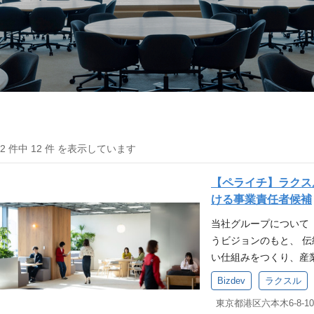
12 件中 12 件 を表示しています
【ペライチ】ラクス
ける事業責任者候補
当社グループについて
うビジョンのもと、 
い仕組みをつくり、産
「顧客は誰か？」「課
Bizdev
ラクスル
めながら、 事業創り
東京都港区六本木6-8-1
る課題や矛盾を、テク