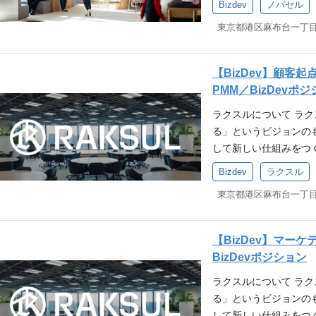
るBizDev」の特徴
していました。 近年で
00万社超）だけでな
Bizdev
ノバセル
の高いオペレーション
ビットカード、ラクス
めながら、 これまで
しくご紹介 ラクスル
間の長い広告事業にお
し、顧客基盤拡大と課題
ダーとして、1人あたり
サイクル） ・請求書
現在は「印刷」「物流」
補」を募集します。 
ハウをベースに、クライ
者候補 セールス責任者
Head（責任者） 事
資（請求書データを起
で実現する「マーケテ
っているため、 1→10
開発・提供も行なって
いずれのポジションも
を設計する。経営層に
y】なぜやっているのか
触環境が多様化する現
事業が存在しています
スと、マーケティングB
て参画いただきます。 
【BizDev】顧客
資判断へ寄与。 採用の
小企業は労働生産性が
しており、一部の資本
して、強いオーナーシ
る、将来の経営幹部候
L責任をもち、事業成
PMM／BizDevポ
ズ事業のセールス＆マ
加しているという構造
マーケティング手法に
を実現することを強く
なります。 ・広告代
ご経験 AIや業務効率
成長加速フェーズへと入
資金調達ができていな
ラクスルについて ラ
本全体の生産年齢人口
組織、経営陣とのディス
ジャー候補 ・マーケテ
味がある方は尚可 求め
しており、多様な経験
見えており、経理業務
る」というビジョンの
担える人材を社内に抱
います。 事業家人材
セールスマネージャー
業の仕組みを変えてい
ポジションでは、現場
成長の足かせになってい
して新しい仕組みをつ
た課題に対し、私たちノ
ションといった専門性
グ事業マネージャー候補
なメンバーと切磋琢磨
標から逆算して、どの
スルは印刷という一領
ます。 産業軸ではラ
ジェンシー」として、
業立ち上げ、M&A先
域または広告業界での
Bizdev
ラクスル
業・事業課題に、実行
携わることができます
インフラ」への進化を掲
（物流）、ジョーシス
クスル自身の事業成長
業家」を目指す方には絶
そして事業開発など、
リアパス 規模顧客基
ら作り上げる大きな裁
期業績に縛られず中長
きました。 祖業であ
までテレビCMの効果
人材系企業 → 事業責任
離も近く、やりがいと
が培ってきた100万
るポジションです。 
択」と位置付けられて
始まり、ダンボール、
供。近年では、AIを
事業部長 → ダンボ
B採用のみならず、こ
作り上げる挑戦。 AI
磋琢磨できるチーム環
横断的に支えるための不
連続的な事業立ち上げ
化し、人は「戦略策定
後） ・自動車メーカー 
ン・役割、キャリアプ
【BizDev】マー
ジー開発だけでなく、
ご自身の成長機会へと
存の取引接点を土台に
へと進化を遂げていま
ィングの形を業界に先
ラクスル事業責任者 ・外
味がございましたら、ぜ
BizDevポジション
で、幅広い事業ノウハ
んか？ 募集要項（必須
にラクスルが持つ約30
るためのM＆Aを重要な
らず、市場拡大し続けて
財メーカー → 新規事業
からのご経験をお持ち
規模精鋭チームゆえ、
巻き込むコミュニケー
タ）を金融取引へと昇華させ
ラクスルについて ラ
M&Aを実行するなど
プロダクトを連続的に
ョン・業務内容 ラク
（5年以上） マーケテ
スの裁量と幅広い経営
事務、カスタマーサポ
小企業が販促投資をする
る」というビジョンの
向しています。 ミッ
力で、企業のあらゆる
存事業、M&A先企業
上） BtoBマーケティ
性 今はマーケティン
る、複数名（10名〜
面の中で、後払い・請
して新しい仕組みをつ