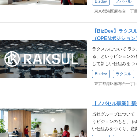
です。 単なる事務管
多様なバックグラウン
Bizdev
ノバセル
載記事 外部動画メディ
めながら、 事業創り
組みを包括的に提供す
ネジメントを通じて、
発揮できる方 ラクスルバ
る課題や矛盾を、テク
です。その中でラクス
組み（オペレーショナ
スト」を打破し、企業
「印刷」「物流」「広
上げにチャレンジして
す。 ■業務内容 リソ
したお客様が抱えてい
ずれも非連続に成長を
は日本の99.7%を占
ド数・受注数・顧客数
務全般の負荷や振込手
【BizDev】ラク
ケティングの民主化 
100万社超の顧客基盤
じたリソースの最適配
る要因となっています。
（OPENポジション
ティング手法は複雑化
提供します。 領域は
遣・アウトソーシング
クスルバンク株式会社を
ラクスルについて ラ
代理店のみが良質かつ
で多岐にわたる AIが
& 育成 営業事務・オ
ォーム「ラクスルバン
る」というビジョンの
状態は益々進みます。
み合わせることで「導
開発の支援 業務プロセ
連携により、BaaS（Ban
して新しい仕組みをつ
ており、マーケティン
規模精鋭チームでの新
におけるワークフロー
リリースから半年余り
ます。 産業軸ではラ
も上がり続けています
事業責任者クラスが不
し、ツール活用や手順変
Bizdev
ラクスル
ートフォンで完結する
（物流）、ジョーシス
化」というビジョンを
方を求めています。 業
ンニング レスポンス速
通じて利便性向上に貢
きました。 祖業であ
がりました。 ラクスル
抱えるさまざまな課題
ング サービス品質の
込コスト削減とポイン
始まり、ダンボール、
ビCMに50億を超える
ど）をAIで解決するソ
クホルダー連携 営業
す。 【What】何を
連続的な事業立ち上げ
セルでは、その過程で
を前提に、AIではカ
用ルールの調整・合意形
【ノバセル事業】新規
を提供しています。単
へと進化を遂げていま
おり、これまでにテレ
くり。 事業・組織マネ
レーションリーダー 
する→資金を調達する
当社グループについて
るためのM＆Aを重要な
アナリティクス」、約5
クトロードマップの策
化とKPI管理体制を
上で完結させる設計で
うビジョンのもと、 
M&Aを実行するなど
「ノバセルトレンド」
じて、エンジニアやマ
上させ、適切な人員配置
支援し、資金繰り改善
い仕組みをつくり、産
向しています。 ラクス
善を担う「ノバセルアナ
も関与し、組織を強化。
織規模の拡大を見据え
スも含め、以下のサー
「顧客は誰か？」「課