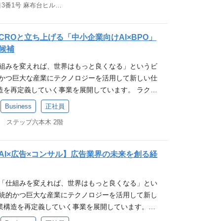
東京都港区麻布台一丁目3番1号 麻布台ヒルズ 森JPタワー 19階
ムとなりました。 エンタープライズ事業について
独自のサービス構築に向けた、社内外のステークホル
度を高くもちながら事業全体のPLとプロダクト・ビ
ノロジーで再構築する 企業の本質的な課題解決に
ム調整および要件定義 ・金融プロダクト特有の規制
権をもち事業を推進できるポジションです。 必須
ョンプロバイダー」 ラクスルでは事業フェーズにお
堅牢かつ摩擦の少ない顧客体験の設計 ・社内のプロ
クトビジネスで事業責任(PL責任)を持ったことがある
ROと立ち上げる「中小企業向けAI×BPO」
成長・拡大〜成熟・大規模化にいたるまで、様々な
するビジネスサイドからの要件定義の提供 既存プロ
でも構わないので、Product / Business 双方の実
候補
ラットフォーマーへと変容を遂げようとしていま
ユーザーへのヒアリング等の一次情報をもとにしたオ
3年以上) 歓迎（WANT） ・toBの中小企業向けの
仕組みを変えれば、世界はもっと良くなる」というビ
〜大手企業”の課題解決に特化しているのが、エンタ
改善、および継続利用率向上のための施策実行 ・プ
験 ・toBの中小企業向けのS&Mを担当された経験
的かつ巨大な産業にテクノロジーを活用して新しい仕
”ラクスル エンタープライズ” を中心に、印刷物をネ
ロース戦略の策定、新規ユースケースの継続的な拡
役割ではなく、複数の業界や役割でお仕事をされてき
造を再定義していく事業を展開しています。 ラクス
型” と、企業の調達・購買を集約管理する “SaaS型”
の設計・モニタリング管理 必須要件 ・金融業界にお
ラクスルのミッションに共感いただける方 ・自分で
営を掲げ、複数の産業でのデジタルプラットフォー
、弊社ならではの価値提供をしております。 エンタ
ービスの戦略立案および実行経験（またはそれに類
シップを持ち働くことができる方キャリアパス ・責
Business
正社員
ます。 産業軸では祖業であるラクスル（印刷）の
単なる費用削減・効率化だけではなく、業務や取引
のステークホルダー（開発、営業、法務、コーポレー
牽引したい方 ・スタートアップのスピード感の中で
0 ステップ六本木 2階
、ハコベル（物流）、ジョーシス（コーポレートI
み・フローを変革していくことを目指します。 購買
込み、プロジェクトを完遂に導いた経験 歓迎要件 ・
しいことに挑戦し、変化を楽しめる方チームワークを
業展開を行っています。 ビジネスモデルも、「マーケ
減”はもちろん、”業務効率化”やデータ活用によ
てメンバーの育成・組織運営に携わった経験 ・金融
みながら仕事を進められる方 社内キャリア例 ・人材
aS」と言った、「トランザクション×シェアリング
ナンス強化”、”CSR推進”まで、企業が抱える幅広い
格をお持ちであること 求める人物像 ・ラクスルグル
 マーケ部長 → ペライチCEO ・Web系企業 → 事
AI×広告×コンサル】広告業界の未来を創る経
特性を活かした、自社ならではのポジショニングで
決に至る中で新たな仕組みを届けていきます。 ポジ
みを変えれば、世界はもっと良くなる」に共感する
ワン ・執行役員→ダンボールワン事業責任者（統合
ば、世界はもっと良くなる」というビジョンの実現
ッション 「営業事務・サポートの業務プロセスを最
課題を解決する金融プラットフォームの構築に情熱を
→ SCM部長 → 事業部長 → ダンボールワンCEO →
 「仕組みを変えれば、世界はもっと良くなる」とい
リューチェーンに働きかける ネットとリアルの融合で
なデリバリーを通じて事業成長を支える強固な実行
・正解がなくリソースが限られる環境下においても、
資コンサル → 事業部長 → ハコベルCEO ・消費
伝統的かつ巨大な産業にテクノロジーを活用して新し
視点で世界をより良くする という事業を今後いくつも
ンは、急成長を続ける当事業のGo-to-Market戦略
きに施策を推進できる方 ・施策に関わる意思決定の
開発 → 事業部長 → グループ横断PJ責任者 参考記
業構造を再定義していく事業を展開しています。
募集背景 ラクスルが保有する100万超える中小企業
支える、セールスオペレーションズ部門のリーダー
クホルダーに説明し、合意形成をリードできる方 ・
料 公式note「ラクスルパレット」 外部メディア掲
題は何か？」「提供できる価値は何か？」を突き詰
つ多様化した手段も含め、ソフトウェアで集客の仕