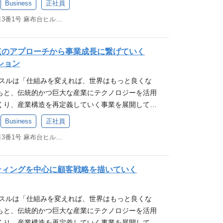
とは？定義や事業経営者・CxOへのキャリアパスまで詳
は、AIを活用した業務効率化を推進し比較的労働時
く、新規市場やパートナーとのアライアンスを模索
Business
正社員
基盤」のオーナーに。部門横断的な業務改善のリー
ルバンク支払い） ・法人カード（後払い、最長87日
の商習慣が抱える課題をテクノロジーで解決すべく、
事業本部で展開している事業を担う「事業責任者候
いて圧倒的な業務効率を実現しています。そのノウ
解決の幅を広げる。 < 想定ポジション > 事業責任
の生産性を飛躍的に向上。 長期： オペレーション
発行機能（発行〜入金照合〜売掛管理の一元化） ・融
東京都港区麻布台一丁目3番1号 麻布台ヒルズ 森JPタワー 19階
「広告」の3事業を手がけています。 AIと人の力
ラクスルは連続的に内製での事業立ち上げ・M&Aを行
アント側の業務をAI化していくAIエージェントの
 マーケティング責任者 カスタマーサクセス責任者
業成長を阻害しない「レジリエンスの高い組織構造」
点にしたオンライン完結型ビジネスローン） 【Wh
ィングの民主化」 消費者の趣味・嗜好やメディア接
、10→100、100→1000など多種多様なフェーズの
います。 業務内容 注力事業である広告代理店ビジネ
経営幹部候補として、新規事業のコアメンバーとし
対し、実務データの裏付けに基づいた組織戦略・投
 見過ごされてきた、中小企業の"見えないコスト 中
代において、マーケティング手法は複雑化・多様化
。 当社では、メンバーが自立、自律的に思考・行動
PaaSのマーケティングDX事業それぞれを牽引す
歓迎要件（WANT） 独立または社内起業のご経験 P
起点のアプローチから事業成長に繋げていく
背景 立ち上げから5年目をむかえ、エンタープライ
大企業の半分以下、コスト高や人手不足で倒産が増
力のある大手企業・代理店のみが良質かつ効果的な
ップで意思決定を自身で行い、価値創造・事業運営
補を募集します。代表的な募集ポジションは以下と
長を実現したご経験 新規事業をゼロから立ち上げた
ジション
ーケティンググループは50名強。 これからは更なる
的な課題を抱えています。特に金融面では「攻めの
よる恩恵を享受する状態は益々進みます。 半面、日
推奨しています。そして、そのための環境（裁量、
理店事業責任者候補 ・広告代理店事業セールスマネー
化ソリューション、またはBPOサービスへの理解・興
り、2年内には100名以上の組織規模になる計画を
い」「資金繰りに不安を感じている」という課題が
クスルは「仕組みを変えれば、世界はもっと良くな
は減少の一途を辿っており、マーケティング業務を
カッションの場etc）整備に全社として取り組んで
ィングDX事業責任者候補 ・マーケティングDX事業
る人物像 当社のミッションに共感いただける方 産
、業界知見、指向性のメンバーを求めています。 本
の負荷や振込手数料といった「見えないコスト」が
もと、伝統的かつ巨大な産業にテクノロジーを活用
えるコスト・難易度も上がり続けています。 こうし
はプロダクト開発、マーケティング、SCM、オペレー
候補 ・経営企画マネージャー候補 ・コンサルティン
くことにチャレンジしたい方 成長意欲が強く、優秀
のオペレーションを統括するだけでなく、「経営指
ます。 中小企業の"経営インフラ"を目指して ラク
くり、産業構造を再定義していく事業を展開してい
バセルはAI技術と人の知見を融合させた「AIエー
をみがき軸を作りながら、既存事業の成長、新規事
 ・AI×マーケティング事業開発 マーケティング領
しながら成長したい方 セルフスターターで様々な産
ような組織を作るべきか」というリソース戦略から
域から始まり、中小企業の経営全体を支える「経営
クスル（印刷）の他、ノバセル（広告）、ハコベル
「マーケティングの民主化」を推進しています。 ラ
の経営など、戦略から実行まで全てを背負いきる「事
ご経験を活かし、事業責任者や組織マネージャー、
Business
正社員
部分まで含め積極的に挑戦できる方 やりがい・キャ
。 まだ整備されていないプロセスや仕組みをゼロか
げています。2026年のMBO（非公開化）も、四半
（コーポレートIT）と4つの領域で事業展開を行って
を牽引したマーケティングノウハウを源泉に、これ
好の機会をご提供致します。 ◾️社内キャリア例 ・
事業・サービスや組織の成長をリードし経営にも距
盤を活かした新規事業立ち上げ経験 これまでラクスル
量と、自らの手で組織の未来を形作るやりがいのあ
東京都港区麻布台一丁目3番1号 麻布台ヒルズ 森JPタワー 19階
期で中小企業の課題解決に張るための「攻めの選
るラクスル事業はチラシや名刺といった紙への印刷に
を可視化する「ノバセルアナリティクス」などを提
者 → マーケ部長 → ペライチCEO ・Web系企業 →
成長機会にあふれたポジションです。 当社では、JO
社超の中小企業顧客基盤に対し、ゼロからサービスを
多様なバックグラウンド、専門性を持つメンバーと切
います。金融はその中でも「ヒト・モノ・カネ」を
そしてノベルティやアパレル・ユニフォームなど、
活用し「分析・インサイト抽出」といった実務を効率
ールワン執行役員→ダンボールワン事業責任者（統合
れまでのご経験やご志向をもとに、最適なポジショ
×BPOのハイブリッド事業に携わる 最先端のテクノロ
境で、これまでの経験・キャリアを活かし、更なる
可欠な要素です。 【How】どのようにやるのか 既
やM&Aによって、カスタマイズECプラットフォーム
」など創造的な領域に集中できる、新しいマーケテ
→ SCM部長 → 事業部長 → ダンボールワンCEO →
ランを共に考え、ご提案しています。少しでもご興
ケティングを中心に顧客戦略を描いていく
業務効率化やオペレーション設計にも踏み込むこと
繋げていただけるフィールドでぜひ挑戦してみませ
する ゼロから金融サービスを作るのではなく、すで
す。 既存事業の成長に加え、非連続な成長を実現す
駆けて構築しています。 さらに、テレビCMのみな
資コンサル → 事業部長 → ハコベルCEO ・消費
ひご応募ください。 必須（MUST） 以下のいずれ
ウを獲得可能。 スピード感あるマネジメント経験 小
） ロジカルシンキング 複数のステークホルダーを
0万社の取引接点（印刷・広告・HPなどの購買デー
経営戦略と位置付けており、2024年7月期は6件の
いるWebマーケティング領域でも、AIを核とした
開発 → 事業部長 → グループ横断PJ責任者 ミッシ
であること 広告代理店または広告業界の就業経験
意思決定・実行のスピードが早く、事業責任者クラ
ション能力 オペレーション・マネジメント経験 営業
る Embedded Finance（組み込み型金融） 中
クスルは「仕組みを変えれば、世界はもっと良くな
、より挑戦的な事業成長やそれを支える組織拡張を志
立ち上げています。AIを活用し、プロダクトと人の
スル事業本部の事業責任者候補として、 新規事業、既
ィング業界(SaaSプロダクト含む)の就業経験（5年以
視点を身につけやすい。 多様な産業を変革する可能
ート、コールセンター、またはBPO拠点などにおけ
"その場"、つまり印刷・広告・HPの注文と同じ画
もと、伝統的かつ巨大な産業にテクノロジーを活用
ション・業務内容 ラクスル事業のサービスを顧客起点
マーケティング活動を変革していく。そのマネジメ
経営に関わる下記のようなロールからお任せする想定
ング経験またはBtoB提案型セールス経験（5年以上）
グ領域からのスタートですが、将来的には発注管理や
）のメンバーマネジメント経験。 リソースプランニン
求書発行・融資が完結する 購買データによる最適タ
くり、産業構造を再定義していく事業を展開してい