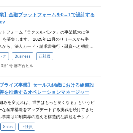
告」をテーマにした3つの事業を手がけています。い
し、新しい顧客価値の提供をしてきています。 中期
業】金融プラットフォームを0→1で設計する
業 現在ラクスルでは「End-to-Endで中小企業の経
ev
ノロジープラットフォーム」を今後の方向性とし、
ットフォーム「ラクスルバンク」の事業拡大に伴
トウェア、ファイナンスを事業領域に事業ポートフォ
v）を募集します。 2025年11月のリリースから半
その中で、今回は成長過程にあるホームページ作成や
スから、法人カード・請求書発行・融資へと機能拡
向けの様々な課題解決をするソフトウェア事業であ
ズに入りました。ラクスルグループが持つ約300万
者候補を募集しています。 業務詳細 成長過程にある
ンク
Business
正社員
点を活かし、次なる金融プロダクトの「0→1」立ち
済機能など中小企業向けの様々な課題解決をするソ
東京都港区麻布台一丁目3番1号 麻布台ヒルズ 森JPタワー 19階
きます。 ポジションについて 単なるアライアンスや
責任者として事業を牽引していただきます。 ▼業務
、金融特有の複雑な法規制やリスク管理要件をクリ
とラクスルのアセットを掛け合わせた、事業の中長期
トチームと協働して「圧倒的に摩擦の少ない顧客体
既存事業の連続的成長および、クロスセルや新規事業
プライズ事業】セールス組織における組織設
まで落とし込む、事業開発としての活躍を期待して
を生み出す事業マネジメントとKPI管理 ・SMB向
善を推進するオペレーションマネージャー
ョンの魅力】 ・金融という社会インフラを、最先端の
GtM（Go-to-Market）戦略の立案 ・実行 ・事業
仕組みを変えれば、世界はもっと良くなる」というビ
なスピードで再定義する手触り感 ・既存の銀行の枠
なビジネスオペレーションフローの構築 【本ポジシ
ーな産業構造をアップデートする挑戦を続けてきた
ルグループだから提供できる新たな金融プラットフ
）ラクスルグループの顧客基盤 含めアセット（巨大な
ル事業は印刷業界の抱える構造的な課題をテクノロ
設計ができる ※就業規則の定めにより、業務上の必要
ながら「10→100」へとダイナミックにスケール
変革し、お客様・サプライヤー双方の生産性向上と
ンク社」への在籍出向となります。 ※出向元（ラク
て、経営者視点での意思決定と実行ができる、非常
Sales
正社員
組み、売上600億・会員基盤300万人超の規模を持
条件・処遇を適用します。 具体的な業務内容 新規プ
裁量の大きいポジションです。 ２）「事業責任者候