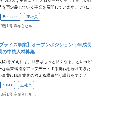
強く、そのための仕組み作りや再現性を体現できる方
的かつ巨大な産業にテクノロジーを活用して新しい仕
に、第二創業期へと入り、私たちは変わらないビジ
・効率的に実行できるようにしたい――それが、ノ
ロダクト改善、非連続な成長に向けたマーケット戦
ST） ・事業会社での戦略立案、企画推進実行の経験
ご経験 規模問わず、サービス立ち上げからリリース
考、アクションできる方 チームワークを重視し、社
造を再定義していく事業を展開しています。 これま
to-Endで中小企業の経営課題を解決するテクノロジー
ケティングの民主化」 というビジョンです。 一方
を担えます。マーケティングを中心とした仕組みづ
の包括的なご経験 ・ビジネスサイドや開発サイドな
ご経験（自社サービス、クライアントのサービスい
ーと連携しながら成果創出できる方
その産業が抱える課題や矛盾に対して、テクノロジ
実現を目指し、次の成長ステージに進んでいます。
齢人口は減少を続け、優秀なマーケ人材を社内に抱
んか？ ■具体的な業務内容 ・顧客理解に基づく顧
しながら、プロジェクトをリードしたご経験 ■歓迎
Business
正社員
ANT） マーケティングSaaSや広告関連サービスの
いきたいと言う考えから、現在は、「印刷」「物
ト・モノ・カネ」全体を支えることで、日本企業の
上昇の一途。そこで私たちは、AIを活用してマーケ
オンでの実行 ・広告代理店ディレクション・マネジ
サービスのマーケティング経験 ・新規事業／プロダクト
験 コンサルティングファームや広告会社にて各種戦
東京都港区麻布台一丁目3番1号 麻布台ヒルズ 森JPタワー 19階
レートIT」をテーマにした4つの事業を手がけてきて
小企業の包括的な課題解決に取り組んでいます。 複数
率化・高度化する「AIエージェンシー」を立ち上
・Webサービスのマーケティング業務 ・複数職種か
 ・事業のKGI／KPIを背負った経験 ・プロダクト
ネジメントに関するプロダクト開発経験 AIを活用し
続に成長をし、新しい顧客価値の提供をしてきてい
進化する私たちの挑戦は、社会の仕組みそのものを
していきます。 ラクスルグループが過去に積み上げ
 データ、クリエイティブ、プロダクトマネジメン
ャー、プロダクトマネージャー、BizDevなどの経
年間粗利益10億円以上を生み出す事業開発の経験
も、「マーケットプレイス」、「SaaS」と言っ
にあります。その鍵を握るのが、日本企業の大多数
2024年で100億円超）とノバセルの運用ノウハウから
ネジメント スコープ設定、KGI/KPI、ロードマッ
：まずはPMM（プロダクトマーケティングマネージ
プライズ事業】オープンポジション｜年成長
ルの「仕組みを変えれば世界は良くなる」というビジ
ン×シェアリングプラットフォーム」の特性を活かし
革です。中小企業の経営や生産性が変われば、日本
Iの力で解放し、大手・中小を問わず幅広い企業が高度
ス要求/管理、PJコミュニケーションなど 求める
クトを中心としたCRM領域をお任せします。 中期～
事業の中核人材募集
方 ノバセルの「マーケティングの民主化」というミ
ジショニングです。 エンタープライズ事業について
わる。私たちは「ヒト・モノ・カネ」に関わる課題
化できる時代を目指します。 AIエージェンシー事
ョン「仕組みを変えることで、世界をもっと良く」に
ダクトの価値創出まで含む広義なマーケティングま
ける方 リーダーとして事業成長を牽引したい方 スタ
仕組みを変えれば、世界はもっと良くなる」というビ
ある、ラクスル事業本部では様々な新規サービスの
業の可能性を引き出すことで、日本全体を前に進め
は既に、テレビCMの広告効果を即時可視化する「ノ
成長意欲が強く、優秀なメンバーと切磋琢磨しながら
ただき、事業責任者候補を目指していただきます。
感の中で仕事をしたい方 新しいことに挑戦し、変化
ーな産業構造をアップデートする挑戦を続けてきた
しています。これまで、中小企業や個人事業主を中
変化が、社会を動かす。その最前線で、日本の未来を
 約5,000ブランドのテレビCM効果を無料で見られ
フスターターで様々な産業・事業課題に積極的に挑戦
がしたい方や、マーケティングを強みとした事業責
ークを重視し、周囲を巻き込みながら仕事を進めら
ル事業は印刷業界の抱える構造的な課題をテクノロ
てきましたが、新たに大企業・中堅企業向けに「ラ
ります
」 プロ人材がマーケ評価・改善を担う「ノバセルプ
量権を持てる仕事がしたい方 ・顧客戦略〜事業戦略ま
めています。 ※ご経験やご入社後のパフォーマンス
げに携わりたい方 キャリアイメージ・やりがい マ
変革し、お客様・サプライヤー双方の生産性向上と
イズ」というサービスを提供開始し、現在は導入社数
どのサービスを提供してきました。ここにAIクリエ
したい方 求めるスキル・経験 ■必須（MUST） ・
Sales
正社員
、あくまで想定となります。 参考情報 ・マーケティ
というビジョンを推進し、社会にインパクトを与え
組み、売上600億・会員基盤300万人の規模を持つ
。成長事業の柱として注力している事業です。 これまで
ジー／AIオペレーション／AIワークスといった新た
、企画推進実行の経験 ・マーケティング実務の包括
タビュー記事 ・公式note「ラクスルパレット」 ・
成長をダイレクトに感じることができ、自身の成果が
東京都港区麻布台一丁目3番1号 麻布台ヒルズ 森JPタワー 19階
なりました。 エンタープライズ事業について テク
というコア価値を磨いて、印刷物や販促品をネット
え、マーケティング工程のあらゆる部分をAIで革新
スサイドや開発サイドなどの関係者と合意形成しなが
は ・外部メディア掲載記事 ・外部動画メディア① ・
感を得られる スタートアップのスピード感の中で、
 の力で伝統的な産業に変革を起こす 企業の本質的な
のサービスを成長させてきました。これからは、大企
が「AIエージェンシー事業」です。 クリエイティ
ドしたご経験 ■歓迎（WANT） ・Webサービスの
ャレンジをすることができる グロース市場で、顧客
ソリューションプロバイダー ラクスルでは事業フェ
決を主導するパートナーになるべく、コスト削減、
化 戦略・調査・分析の高速化 広告運用・レポーティ
・新規事業／プロダクトの立ち上げや企画の経験 ・事
ト開発に携わることができる 100名弱の組織で、
ち上げ〜成長・拡大〜成熟・大規模化にいたるま
最大化、業務効率化などに取り組みます。そのため
 AIを活用した独自システム開発・業務改革サポー
負った経験 ・プロダクトマーケティングマネージャー、
で事業/プロダクト開発に携わることができる スター
解決するプラットフォーマーへと変容を遂げようと
ョンを連続的に立ち上げ、成長させ、磨いていくサ
提供することで、 広告代理店ビジネスの枠を超え
BizDevなどの経験 キャリアパス 短期：まずはBi
、プライム上場子会社の整った体制・働き方の両立