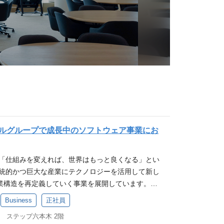
ルグループで成長中のソフトウェア事業にお
 「仕組みを変えれば、世界はもっと良くなる」とい
伝統的かつ巨大な産業にテクノロジーを活用して新し
業構造を再定義していく事業を展開しています。
題は何か？」「提供できる価値は何か？」を突き詰
Business
正社員
に取り組んでいます。 これまでの商習慣によって抱え
0 ステップ六本木 2階
ノロジーで解決をしていきたい考えから、現在は、