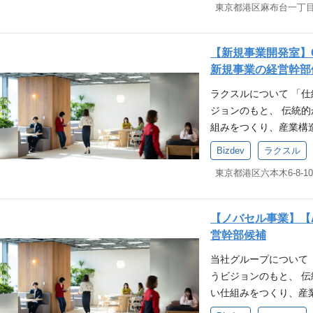
つECプラットフォー
ロダクト立ち上げ ・
補」として、顧客解像
「伝統的な産業をテク
ダーとの綿密なスキー
ジネス両輪の意思決定
取り組む、ソリューシ
やリスクを踏まえた、
（MUST） ・プロダ
【新規事業開発室】C
ける創業・立ち上げ〜
ダクト開発チームに対
こと(3年以上) ・別の時期
新規事業の経営幹部
事業課題を解決するプ
ダクトのグロース ・
行をしたことがあること(
ラクスルについて 「
す。 その中でも”中堅
ンボーディング体験の
ビジネスを担当された経
ジョンのもと、 伝統
ープライズ事業です。 
ロダクトの持続的なグ
・1つの業界や1つの
組みをつくり、産業構
ットで注文できる “EC
張、および適切なKPI
た方 求める人物像 ・
ルはポートフォリオ経
の2つの側面を持った
いて、事業，商品，サ
考えながら、オーナー
Bizdev
ラクスル
ムの創出を目指してい
ープライズ事業では、
するご経験） ・複数
任者として事業成長を
東京都港区六本木6-8-1
他、ノバセル（広告）
の「当たり前」の仕組
ト等）を横断的に巻き
仕事をしたい方 ・新
T）と4つの領域で事
最適化による”コスト削
組織マネージャーとし
重視し、周囲を巻き込
ットプレイス」、「Sa
る”売上最大化”、”ガバ
事業に関連する国家資
系企業 → 事業責任者 →
【ノバセル事業】【
プラットフォーム」の
経営課題を特定し、解
ープのビジョン「仕組
業部長 → ダンボール
営幹部候補
す。「仕組みを変えれ
ション概要 ■メインミ
方 ・中小企業の経営
後） ・自動車メーカー 
当社グループについて
を目指して 産業のバ
適化し、正確かつ迅速
もって取り組める方 
ラクスル事業責任者 ・外
うビジョンのもと、 
業界を変える 中長期
組織を構築」 本ポジショ
自ら仮説を立て、前向
財メーカー → 新規事業
い仕組みをつくり、産
立ち上げていきます。 
を「実務」の側面から
根拠を論理的にステー
事 ラクスル会社説明資
「顧客は誰か？」「課
に対して、デジタルか