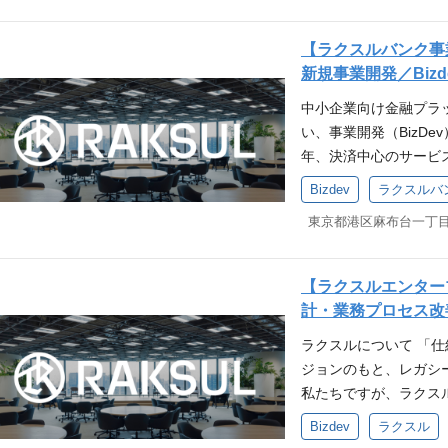
「印刷」「物流」「広
ずれも非連続に成長を
【ラクスルバンク事
グループ戦略とSaaS事
新規事業開発／Bizd
営課題を解決するテク
中小企業向け金融プラ
印刷ECに加えてソフ
い、事業開発（BizDe
リオを拡大中です。 
年、決済中心のサービ
決済機能など中小企業
張が本格化するフェー
るペライチの事業責任
Bizdev
ラクスルバ
社の中小企業取引の接
ホームページ作成や決
上げを主導していただ
フトウェア事業の事業
営業推進にとどまらず
詳細 ・ユーザー基盤
アしながら、プロダク
ロードマップ策定 ・
【ラクスルエンター
験」を要件定義・実装
による「非連続な成長」
計・業務プロセス改
います。 【本ポジシ
けSaaSビジネスにおける
ラクスルについて 「
テクノロジーと圧倒的
スケールに向けた強固
ジョンのもと、レガシ
組みではなく、ラクス
ョンのやりがい】 １
私たちですが、ラクス
ォームを「0→1」で
顧客基盤や資本）をもち
ジーの力で仕組みごと
に応じて「ラクスルバ
させるフェーズにおい
Bizdev
ラクスル
エンパワーメントに取り
スル株式会社）の雇用
にエキサイティングで