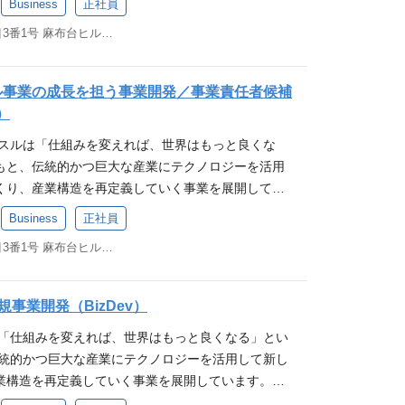
理に留まらず、オペレーターや営業事務メンバーのマ
ドを持つメンバーを尊重し、円滑にチームワークを
Business
正社員
ア
に取り組んでいます。 これまでの商習慣によって抱え
る中小企業向けのSaaS事業を新規開発していく予定
ミスなく、停滞なく、スケーラブルに業務が回る仕
ンクについて Mission：中小企業の「見えないコ
東京都港区麻布台一丁目3番1号 麻布台ヒルズ 森JPタワー 19階
ノロジーで解決をしていきたい考えから、現在は、
ルのCROの田部と共に新しい領域で新規事業の立ち
ル・エクセレンス）を追求することを期待していま
間取引の構造的な負担を半減する 中小企業を中心と
告」をテーマにした3つの事業を手がけています。い
くださる、経営幹部候補を募集します。 ターゲット
ースプランニング & キャパシティ管理 事業計画（リー
る大きな課題の一つに「金融」があります。 経理業
し、新しい顧客価値の提供をしてきています。 マー
める中小企業 すでにラクスルをご利用いただいている
）に連動した、必要な人員数・工数の予測 繁閑に応
数料等の「見えないコスト」が、企業の成長を妨げ
スル事業の成長を担う事業開発／事業責任者候補
消費者の趣味・嗜好が多様化する現代においてマーケ
をフル活用して、AIを活用した幅広い業務サポートを
置、および採用計画の策定・実行支援 正社員・派
 当社は、この課題を解決すべく2024年11月にラ
）
・多様化しており、一部の資本力のある大手企業・
マーケティングにとどまらず、発注管理や経営改善ま
の最適なポートフォリオの設計 チームマネジメント
設立し、2025年11月より法人向け金融プラットフ
クスルは「仕組みを変えれば、世界はもっと良くな
効果的なマーケティング手法による恩恵を享受する
支援できる業務を包括的にカバーし、さらにBPOと組
ペレーターの進捗管理、リソース配分、評価、スキル
ク」を開始しました。GMOあおぞらネット銀行との
もと、伝統的かつ巨大な産業にテクノロジーを活用
 半面、日本全体の生産年齢人口は減少の一途を辿っ
入・運用支援まで一気通貫」の価値を届けます。 小
スの構築・改善（BPR）顧客対応（CS）や契約事務
king as a Service）を活用して構築しています。
くり、産業構造を再定義していく事業を展開してい
グ業務を担える人材を社内に抱えるコスト・難易度
規事業立ち上げ まだ10名にも満たない組織のため、
の標準化・マニュアル化 現場のボトルネックを特定
、多くのお客様に口座を開設いただいており、スマ
クスル（印刷）の他、ノバセル（広告）、ハコベル
。 こうした中、ノバセルは「マーケティングの民主
足中。スピード感をもって意思決定や推進ができる
更による工数削減の実行 KPI管理・リソースプラ
Business
正社員
資金移動体験やポイントが貯まるデビットカードを
（コーポレートIT）と4つの領域で事業展開を行って
掲げて、ラクスルグループの新規事業として立ち上
務概要 AIサービスの企画・開発・運用 中小企業が
度、処理件数、エラー率などのKPI策定とモニタリ
献しています。 ご利用いただいている企業様では振
東京都港区麻布台一丁目3番1号 麻布台ヒルズ 森JPタワー 19階
るラクスル事業はチラシや名刺といった紙への印刷に
社では過去、2014年から2019年までの5年間でテレ
（集客、広告運用、受発注、請求管理、経営改善な
維持・向上に向けたフィードバック体制の構築 ステー
トの販促活用など、良い循環が生まれ始めていま
そしてノベルティやアパレル・ユニフォームなど、
投資を行い、売上を20倍に伸ばしてきました。ノバ
リューションを設計・開発。 BPOサービスとの連携
・マーケティング部門と連携し、現場実務に即した運
やっているのか 中小企業向けの金融プラットフォーム
やM&Aによって、カスタマイズECプラットフォーム
獲得したマーケティングノウハウをサービス化して
バーしきれない業務を人がバックアップする仕組みづ
成 当ポジションのキャリアイメージ 短期： オペ
事業開発（BizDev）
なる銀行口座サービスではなく、「発注する→請求
す。 既存事業の成長に加え、非連続な成長を実現す
ビCMの広告効果測定を即時に可視化する「ノバセル
ジメント 新規事業の戦略立案からKPI設計、プロダ
営業事務・オペレーションの現状課題を特定し、標準
」という中小企業の経営の流れを、ラクスルバンク
 「仕組みを変えれば、世界はもっと良くなる」とい
経営戦略と位置付けており、2024年7月期は6件の
,000ブランドのテレビCM効果が無料で見られる
定まで、経営視点を持った推進をリード。 必要に応
確立する。事業計画に基づいたリソース予測の精度を向
す。中小企業の資金調達・決済・請求管理を一体で
伝統的かつ巨大な産業にテクノロジーを活用して新し
、より挑戦的な事業成長やそれを支える組織拡張を志
、WEB広告運用の評価をし、予算アロケーション改
ーケター、オペレーション担当などの採用・育成に
を実現。 中期： オペレーションマネージャー 組
と業務効率化を実現します。 リリース予定のサービ
業構造を再定義していく事業を展開しています。
ルのBizDev／事業開発とは 改めて考える「活躍す
リティクスforデジタル」といったサービスを展開
 マーケット開拓とパートナーシップ 既存顧客（1
た、BPO活用や自動化ツールの導入を含む「拡張性
ビス群で構成されます ・決済（口座開設、振込、デ
題は何か？」「提供できる価値は何か？」を突き詰