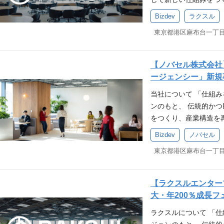
のアプローチから事業
ントチームの一員とし
です。 ・事業領域の
マスメディアでの営業
経営改善など多領域へ
グの実務経験 業務量
イミングの提供 ラク
ます。 産業軸ではラ
マネージャー）を募集
業務内容 ノバセルが目
グ含む） ・事業領域
Bizdev
ラクスル
サルティングファームの
に携われます。 参考情
込み、またはシフト・
ータから把握できる立
（物流）、ジョーシス
り、ユーザーやマーケ
め、その中核を担うBi
オペレーションの管掌
してのマーケティング
料 ラクスルの次なる
務フローを可視化し、無
イミングでの金融提供が
きました。 祖業であ
です。「誰に」「どん
ョンは「マーケティン
ど 求める人物像 ・事
ポーティングの経験 数
情熱を存分に発揮し、
るプロセス改革をリード
バンクが担い、実行（
始まり、ダンボール、
サイトで取り扱ってい
は今、AIとデータを活
ンに共感いただける方
の経験 求める人物像 
たちと一緒に「AI×B
理件数、エラー率、応
携で推進。規制産業を
連続的な事業立ち上げ
ティ）間のクロスセル
革へと向かっています
い方 ・成長意欲が強
【ノバセル株式会社】
ンやミッションに責任
いた改善アクションを
を確保 会社について
へと進化を遂げていま
します。 200万人を
プが持つ顧客基盤や開
・セルフスターターで
ージェンシー」新規
を積極的にする方 キ
ンバーのスキルマップ
くなる」というビジョ
るためのM＆Aを重要な
な成長に向けたマーケ
ロダクトを連続的に生
に挑戦できる方 応募
ることができる ポジ
アップ支援経験 募集要項
進みにくい伝統的な産
当社について 「仕組
M&Aを実行するなど
を中心とした仕組みづ
ながら、エンジニアや
というVisionに共
な領域へのチャレンジ
ce認定アドミニストレ
の変革に挑み続けてき
ンのもと、 伝統的か
向しています。 ミッ
・顧客理解に基づく顧
開発をリードして頂け
業会社にてPLの責任
す 事業責任者⇒経営メ
ルステックの導入・運用
ーを結び付けるシェア
をつくり、産業構造を
マーケティング領域のB
ィレクション・マネジメ
自らの手で創り上げて
－起業経験、またはス
介資料 ラクスル会社紹
やP2Mの資格、あるい
を中心とした多くのお
か？」「課題は何か？
業開発、事業の成長を
ング業務 ・複数職種
短期＞ ・顧客の課題
Bizdev
ノバセル
トのインサイトをサー
ップがテレビCMマー
のビジョン「仕組みを
す。 現在は、培って
事業創りに取り組んで
マネージャー、デザイ
ブ、プロダクトマネジ
・（エンジニアやPdM
企業におけるWebサ
ルCEO田部が解説！
る方 成長意欲が強く
規事業立ち上げと連続的
盾を、テクノロジーで
と連携を図り、ユーザ
設定、KGI/KPI、ロ
ールスやマーケとともに
を立案、実行した経験
のマーケティングとは
標達成意思考が強く、
刷・集客支援のプラッ
「物流」「広告」をテ
ポジションです。「誰
ュニケーションなど 
エージェンシーとして
ペレーション） －コ
店、コンサルティング
フスターターで思考、
トフォーム「ノバセル
連続に成長をし、新し
の思考を出発点とし、
で、世界をもっと良く
成長領域（新規事業、
【ラクスルエンタープ
（PJTの規模や業種は
のステークホルダーと連
ク」をはじめとする各
グの民主化とAIの可能
（例：チラシ、ダンボ
ンバーと切磋琢磨しな
企業とのアライアンス推
大・年200％成長
インタビュー記事 ・公式
スルのビジョン「仕組
ト・モノ・カネ」に関
マーケティング手法も
くりのプロジェクトリード
業・事業課題に積極的
ーケティング、特に広
とは ・外部メディア掲
だける方 成長意欲が
ラクスルについて 「
で、中小企業の実務と経
規模代理店のみが享受
レイヤーから取り組む
い方 ・顧客戦略〜事
たは広告会社側どちら
②