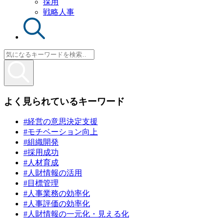
採用
戦略人事
よく見られているキーワード
#経営の意思決定支援
#モチベーション向上
#組織開発
#採用成功
#人材育成
#人財情報の活用
#目標管理
#人事業務の効率化
#人事評価の効率化
#人財情報の一元化・見える化