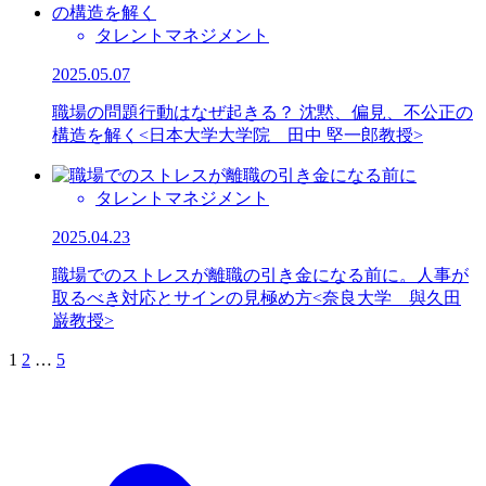
タレントマネジメント
2025.05.07
職場の問題行動はなぜ起きる？ 沈黙、偏見、不公正の
構造を解く<日本大学大学院 田中 堅一郎教授>
タレントマネジメント
2025.04.23
職場でのストレスが離職の引き金になる前に。人事が
取るべき対応とサインの見極め方<奈良大学 與久田
巌教授>
1
2
…
5
投
稿
の
ペ