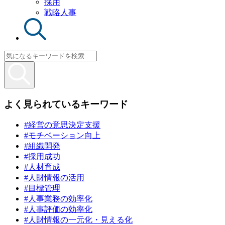
採用
戦略人事
よく見られているキーワード
#経営の意思決定支援
#モチベーション向上
#組織開発
#採用成功
#人材育成
#人財情報の活用
#目標管理
#人事業務の効率化
#人事評価の効率化
#人財情報の一元化・見える化