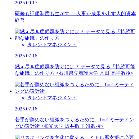
2025.09.17
研修も評価制度も生かす──人事が成果を出す人的資本
経営
タレントマネジメント
2025.07.16
燃え尽き症候群を防ぐには？ データで見る「持続可能
な組織」の作り方 <石川県立看護大学 木田 亮平教授>
タレントマネジメント
2025.07.16
若手が辞めない組織をつくるために。1on1ミーティン
グの設計術 <和光大学 坂井敬子 准教授>