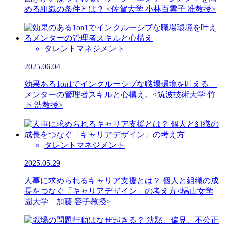
める組織の条件とは？ <佐賀大学 小林百雲子 准教授>
タレントマネジメント
2025.06.04
効果ある1on1でインクルーシブな職場環境を叶える。
メンターの管理者スキルと心構え。<筑波技術大学 竹
下 浩教授>
タレントマネジメント
2025.05.29
人事に求められるキャリア支援とは？ 個人と組織の成
長をつなぐ「キャリアデザイン」の考え方<椙山女学
園大学 加藤 容子教授>