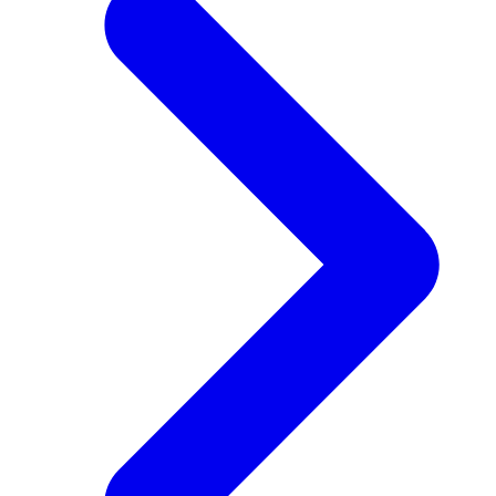
ー
ジ
送
り