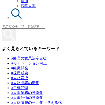
採用
戦略人事
よく見られているキーワード
#経営の意思決定支援
#モチベーション向上
#組織開発
#採用成功
#人材育成
#人財情報の活用
#目標管理
#人事業務の効率化
#人事評価の効率化
#人財情報の一元化・見える化