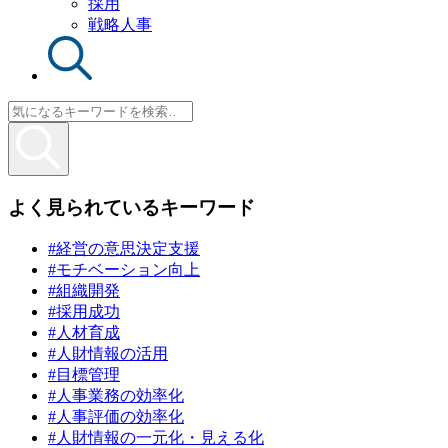
採用
戦略人事
よく見られているキーワード
#経営の意思決定支援
#モチベーション向上
#組織開発
#採用成功
#人材育成
#人財情報の活用
#目標管理
#人事業務の効率化
#人事評価の効率化
#人財情報の一元化・見える化