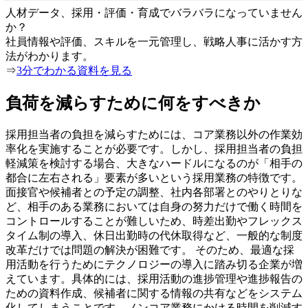
人材データ、採用・評価・育成でバラバラになっていません
か？
社員情報や評価、スキルを一元管理し、戦略人事に活かす方
法がわかります。
⇒
3分でわかる資料を見る
負荷を減らすために何をすべきか
採用担当者の負担を減らすためには、コア業務以外の作業効
率化を実施することが必要です。しかし、採用担当者の負担
軽減策を検討する場合、大きなハードルになるのが「相手の
都合に左右される」要素が多いという採用業務の特徴です。
⾯接官や候補者との予定の調整、社内各部署とのやりとりな
ど、相⼿のある業務においては⾃⾝の努⼒だけで働く時間を
コントロールすることが難しいため、時差出勤やフレックス
タイム制の導⼊、休⽇出勤時の代休取得など、⼀般的な制度
改⾰だけでは問題の解決が困難です。 そのため、最適な採
用活動を行うためにテクノロジーの導入に踏み切る企業が増
えています。具体的には、採用活動の進捗管理や進捗報告の
ための資料作成、候補者に関する情報の共有などをシステム
化してしまうことです。ノンコア業務にかける時間を削減す