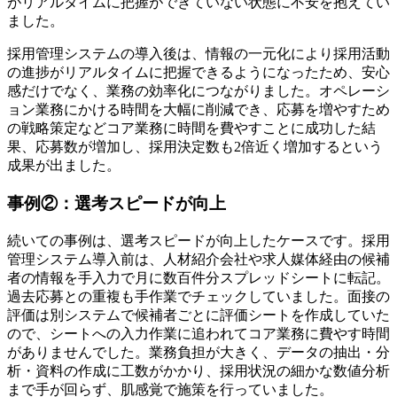
がリアルタイムに把握ができていない状態に不安を抱えてい
ました。
採用管理システムの導入後は、情報の一元化により採用活動
の進捗がリアルタイムに把握できるようになったため、安心
感だけでなく、業務の効率化につながりました。オペレーシ
ョン業務にかける時間を大幅に削減でき、応募を増やすため
の戦略策定などコア業務に時間を費やすことに成功した結
果、応募数が増加し、採用決定数も2倍近く増加するという
成果が出ました。
事例②：選考スピードが向上
続いての事例は、選考スピードが向上したケースです。採用
管理システム導入前は、人材紹介会社や求人媒体経由の候補
者の情報を手入力で月に数百件分スプレッドシートに転記。
過去応募との重複も手作業でチェックしていました。面接の
評価は別システムで候補者ごとに評価シートを作成していた
ので、シートへの入力作業に追われてコア業務に費やす時間
がありませんでした。業務負担が大きく、データの抽出・分
析・資料の作成に工数がかかり、採用状況の細かな数値分析
まで手が回らず、肌感覚で施策を行っていました。