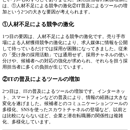
は、①人材不足による競争の激化②IT普及によるツールの増
加という2つの大きな要因が考えられます。
①人材不足による競争の激化
1つ目の要因は、人材不足による競争の激化です。売り手市
場による人材獲得競争の激化により、求人媒体に情報を公開
して待っているだけでは採用が困難になってきました。従来
の「受け身の採用活動」では通用せず、採用チャネルの使い
分けや、候補者への対応の強化が求められ、それらを担う採
用担当者に多くの負担が生じています。
②ITの普及によるツールの増加
2つ目は、ITの普及によるツールの増加です。インターネッ
ト、スマートフォンなどの普及により、情報の経路は大きな
変化を遂げました。候補者とのコミュニケーションツールの
多様化、SNSを使ったスカウトチャネルの登場など、以前と
は比較にならないほど、企業と潜在転職層の関係性は複雑
化、多様化しています。