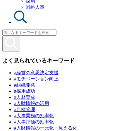
採用
戦略人事
よく見られているキーワード
#経営の意思決定支援
#モチベーション向上
#組織開発
#採用成功
#人材育成
#人財情報の活用
#目標管理
#人事業務の効率化
#人事評価の効率化
#人財情報の一元化・見える化