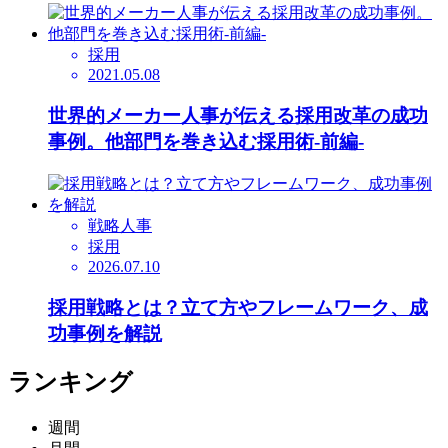
採用
2021.05.08
世界的メーカー人事が伝える採用改革の成功
事例。他部門を巻き込む採用術-前編-
戦略人事
採用
2026.07.10
採用戦略とは？立て方やフレームワーク、成
功事例を解説
ランキング
週間