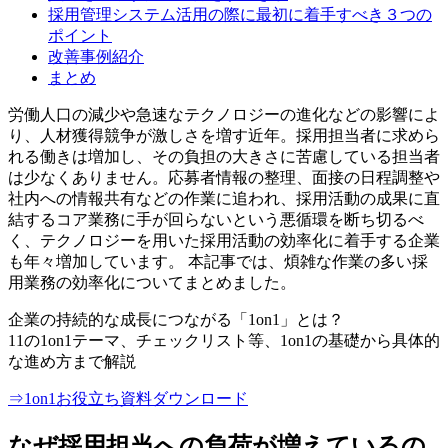
採用管理システム活用の際に最初に着手すべき３つの
ポイント
改善事例紹介
まとめ
労働人口の減少や急速なテクノロジーの進化などの影響によ
り、⼈材獲得競争が激しさを増す近年。採⽤担当者に求めら
れる働きは増加し、その負担の⼤きさに苦慮している担当者
は少なくありません。応募者情報の整理、⾯接の⽇程調整や
社内への情報共有などの作業に追われ、採⽤活動の成果に直
結するコア業務に⼿が回らないという悪循環を断ち切るべ
く、テクノロジーを⽤いた採⽤活動の効率化に着⼿する企業
も年々増加しています。 本記事では、煩雑な作業の多い採
用業務の効率化についてまとめました。
企業の持続的な成長につながる「1on1」とは？
11の1on1テーマ、チェックリスト等、1on1の基礎から具体的
な進め方まで解説
⇒1on1お役立ち資料ダウンロード
なぜ採用担当への負荷が増えているの