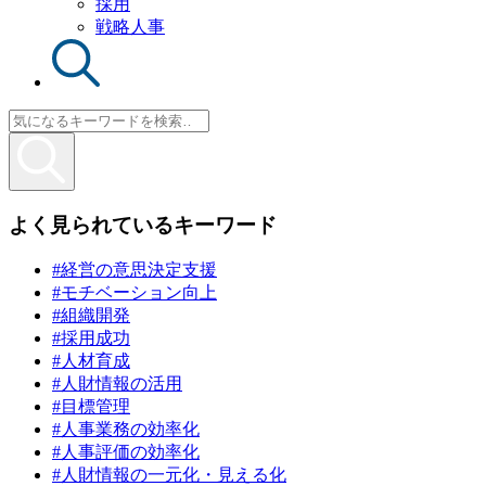
採用
戦略人事
よく見られているキーワード
#経営の意思決定支援
#モチベーション向上
#組織開発
#採用成功
#人材育成
#人財情報の活用
#目標管理
#人事業務の効率化
#人事評価の効率化
#人財情報の一元化・見える化