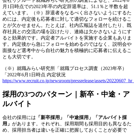
会社リクルート就職みらい研究所の調査によると、2022年6
月1日時点での2023年卒の内定辞退率は、51.1％と半数を超
えています。（※）辞退者をなるべく出さないようにするた
めには、内定後も応募者に対して適切なフォローを続けるこ
とが欠かせません。たとえば、社内広報誌を送付したり、既
存社員との交流の場を設けたり、連絡は欠かさないようにす
ると効果的です。内定者アルバイトを実施する企業もありま
す。内定後から急にフォローを始めるのではなく、説明会や
面接など選考中から自社の魅力を積極的に応募者に伝えるこ
とも大切です。
（※）就職みらい研究所「就職プロセス調査（2023年卒）
「2022年6月1日時点 内定状況
https://www.recruit.co.jp/newsroom/pressrelease/assets/20220607_hr
採用の3つのパターン｜新卒・中途・ア
ルバイト
会社の採用には
「新卒採用」「中途採用」「アルバイト採
用」
があります。それぞれ、採用期間も採用目的も異なるた
め、採用担当者は違いを正確に把握しておくことが必要で