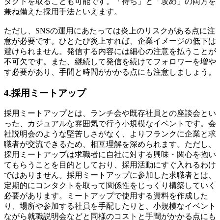
タクトを取ることも可能です。「待ち」と「攻め」の両方を
兼ね備えた採用手法といえます。
ただし、SNSの運用にあたっては炎上のリスクがある点に注
意が必要です。ひとたび炎上すれば、企業イメージの低下は
避けられません。発信する内容には細心の注意を払うことが
不可欠です。また、継続して発信を続けてフォロワーを増や
す必要があり、手間と時間がかかる点にも注意しましょう。
4.採用ミートアップ
採用ミートアップとは、ランチ会や既存社員との座談会とい
った、カジュアルな雰囲気で行う小規模なイベントです。会
社説明会のような堅苦しさがなく、よりフランクに企業と求
職者が交流できるため、相互理解を深められます。ただし、
採用ミートアップは求職者に自社に対する興味・関心を抱い
てもらうことを目的としており、採用活動にすぐ入れるわけ
ではありません。採用ミートアップに参加した求職者とは、
定期的にコンタクトを取って関係性をじっくり構築していく
必要があります。ミートアップで使用する資料を作成した
り、場所や参加する社員を手配したりと、小規模なイベント
ながら就職説明会などと同様のコストと手間がかかる点にも