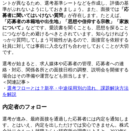
ントが異なるため、選考基準シートなどを作成し、評価の基
準がぶれないようにしておきましょう。また、面接では
「応
募者に聞いてはいけない質問」
が存在します。たとえば、
「応募者の本籍地や出生地」「思想や信仰する宗教」「家族
について」
などです。愛読書を聞くことも、思想を探ること
につながるため避けるべきとされています。知らなければう
っかり質問してしまう可能性があるので、面接官を依頼する
社員に対しては事前に入念な打ち合わせしておくことが大切
です。
選考が始まると、求人媒体や応募者の管理、応募者への連
絡・対応、関係各所との面接日程の調整、説明会を開催する
場合はその準備や運営なども担当します。
＜関連記事＞
・
選考フローとは？新卒・中途採用別の流れ、課題解決方法
を解説
内定者のフォロー
選考が進み、最終面接を通過した応募者には内定を通知しま
す。とはいえ、内定を出しただけでは安心できません。株式