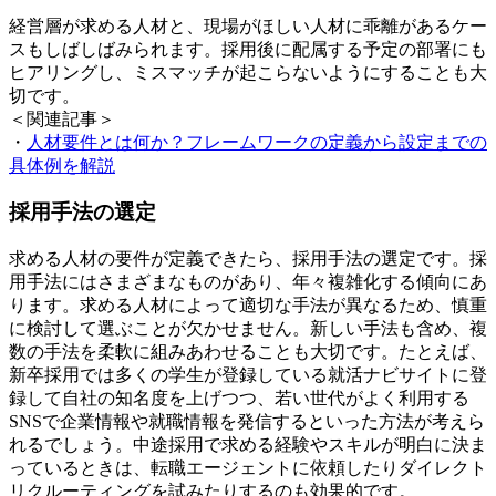
経営層が求める人材と、現場がほしい人材に乖離があるケー
スもしばしばみられます。採用後に配属する予定の部署にも
ヒアリングし、ミスマッチが起こらないようにすることも大
切です。
＜関連記事＞
・
人材要件とは何か？フレームワークの定義から設定までの
具体例を解説
採用手法の選定
求める人材の要件が定義できたら、採用手法の選定です。採
用手法にはさまざまなものがあり、年々複雑化する傾向にあ
ります。求める人材によって適切な手法が異なるため、慎重
に検討して選ぶことが欠かせません。新しい手法も含め、複
数の手法を柔軟に組みあわせることも大切です。たとえば、
新卒採用では多くの学生が登録している就活ナビサイトに登
録して自社の知名度を上げつつ、若い世代がよく利用する
SNSで企業情報や就職情報を発信するといった方法が考えら
れるでしょう。中途採用で求める経験やスキルが明白に決ま
っているときは、転職エージェントに依頼したりダイレクト
リクルーティングを試みたりするのも効果的です。