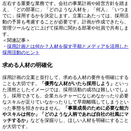
左右する重要な業務です。会社の事業計画や経営方針を踏ま
え、「どの部署に」「どのような人材を」「何人」「いつま
でに」採用するかを決定します。立案にあたっては、採用活
動の予算も考慮することが必要です。計画が作成できたら、
管理ツールなどに上げて採用に関わる部署や社員で共有しま
す。
＜関連記事＞
・
採用計画とは何か？人材を探す手順とメディアを活用した
採用活動のヒント
求める人材の明確化
採用計画の立案と並行して、求める人材の要件を明確にする
ことも大切です。
「優秀な人材がいたら採用しよう」
といっ
た漠然としたイメージでは、採用活動の成功は難しいでしょ
う。採用できても、企業カルチャーになじめなかったり必要
なスキルが足りていなかったりして早期離職してしまうとい
った事態を招きかねません。
「事業成長のために必要な能力
やスキルは何か」「どのような人柄であれば自社の社風にマ
ッチするか」
などを深掘りし、ほしい人材を明確にすること
が大切です。