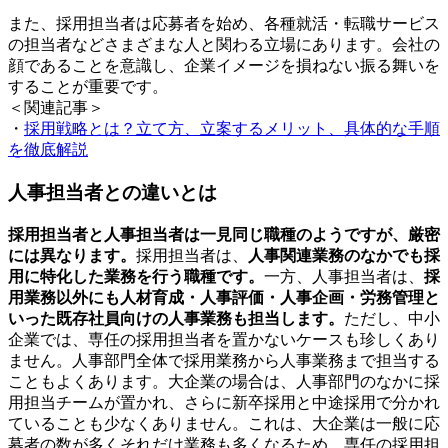
また、採用担当者は応募者を始め、各種就活・転職サービス
の担当者などさまざまな人と関わる立場にあります。会社の
顔であることを意識し、企業イメージを損ねない振る舞いを
することが重要です。
＜関連記事＞
・
採用戦略とは？立て方、立案するメリット、具体的な手順
を徹底解説
人事担当者との違いとは
採用担当者と人事担当者は一見同じ職種のようですが、厳密
には異なります。
採用担当者は、
人事関連業務のなかでも採
用に特化した業務を行う職種です。
一方、人事担当者は、
採
用業務以外にも人材育成・人事評価・人事企画・労務管理と
いった既存社員向けの人事業務も担当します。
ただし、中小
企業では、専任の採用担当者を置かないケースも珍しくあり
ません。人事部門全体で採用業務から人事業務まで担当する
こともよくあります。大企業の場合は、人事部門のなかに採
用担当チームが置かれ、さらに新卒採用と中途採用で分かれ
ていることも少なくありません。これは、大企業は一般に応
募者の数が多くそれだけ業務も多くなるため、専任の採用担