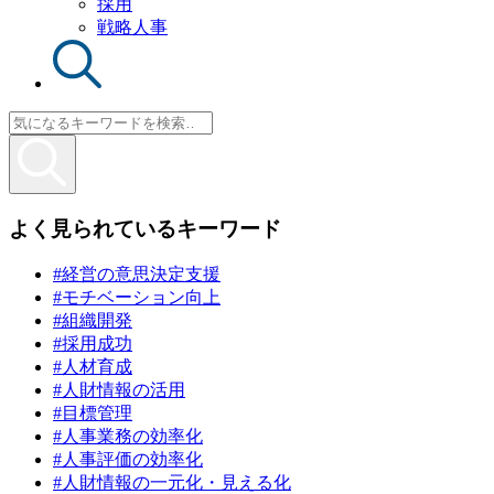
採用
戦略人事
よく見られているキーワード
#経営の意思決定支援
#モチベーション向上
#組織開発
#採用成功
#人材育成
#人財情報の活用
#目標管理
#人事業務の効率化
#人事評価の効率化
#人財情報の一元化・見える化