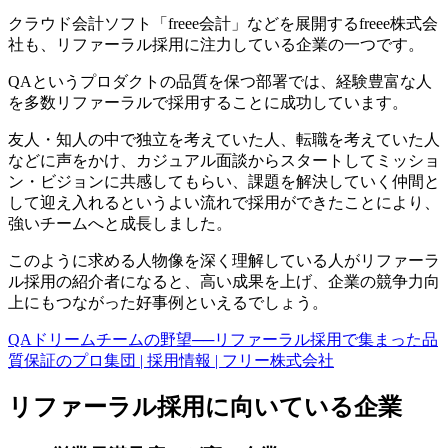
クラウド会計ソフト「freee会計」などを展開するfreee株式会
社も、リファーラル採用に注力している企業の一つです。
QAというプロダクトの品質を保つ部署では、経験豊富な人
を多数リファーラルで採用することに成功しています。
友人・知人の中で独立を考えていた人、転職を考えていた人
などに声をかけ、カジュアル面談からスタートしてミッショ
ン・ビジョンに共感してもらい、課題を解決していく仲間と
して迎え入れるというよい流れで採用ができたことにより、
強いチームへと成長しました。
このように求める人物像を深く理解している人がリファーラ
ル採用の紹介者になると、高い成果を上げ、企業の競争力向
上にもつながった好事例といえるでしょう。
QAドリームチームの野望──リファーラル採用で集まった品
質保証のプロ集団 | 採用情報 | フリー株式会社
リファーラル採用に向いている企業