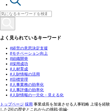
よく見られているキーワード
#経営の意思決定支援
#モチベーション向上
#組織開発
#採用成功
#人材育成
#人財情報の活用
#目標管理
#人事業務の効率化
#人事評価の効率化
#人財情報の一元化・見える化
トップページ
採用
事業成長を加速させる人事戦略 上場を経験
した2社の歴史とこれからの挑戦-前編-