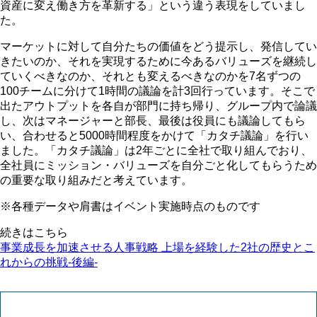
資産に変え働き方を革新する」という違う表現をしていまし
た。
マーケットに対して自分たちの価値をどう提示し、発信してい
きたいのか、それを実現するために今あるバリューズを継続し
ていくべきなのか、それとも変えるべきなのかを7名ずつの
100チームに分けて1時間の議論を計3回行っています。そこで
出たアウトプットを各自が部門に持ち帰り、グループ内で論議
し、次はマネージャーと部長、最後は役員にも議論してもら
い、合わせると5000時間程度をかけて「カタチ議論」を行い
ました。「カタチ議論」は2年ごとに全社で取り組んでおり、
全社員にミッション・バリューズを自分ごと化してもらうため
の重要な取り組みだと考えています。
※各種データや肩書はイベント実施時点のものです
続きはこちら
事業成長を加速させる人事戦略 上場を経験した2社の歴史とこ
れからの挑戦-後編-