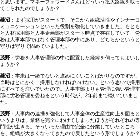
と思います。マネーフォワードさんはどういう拡大路線を取っ
てこられたのでしょうか？
菱沼
：まず採用がスタートで、そこから組織活性やインナーコ
ミュニケーションといった役割を強化していきました。もとも
と人材採用部と人事企画部がスタート時点で存在していて、労
務は人事本部ではなく管理本部の中にあり、どちらかというと
守りは守りで固めていました。
茂野
：労務を人事管理部の中に配置した経緯を伺ってもよいし
ょうか？
菱沼
：本来は一緒でないと進めにくいことばかりなのですが、
当時はとにかく「採用しなければいけない」という思いで採用
にすべてを注いでいたので。人事本部よりも管理に強い管理本
部に労務管理を委ねるという時代が、2年前まで続いていまし
た。
茂野
：人事内の連携を強化して人事全体の生産性向上を図ると
いうよりは、業務を完全にわけてしまったほうがそれぞれの専
門性が生きる。そういった理由で完全に分業していたところ
を、組織が大きくなってきたので戻したという形でしょうか？