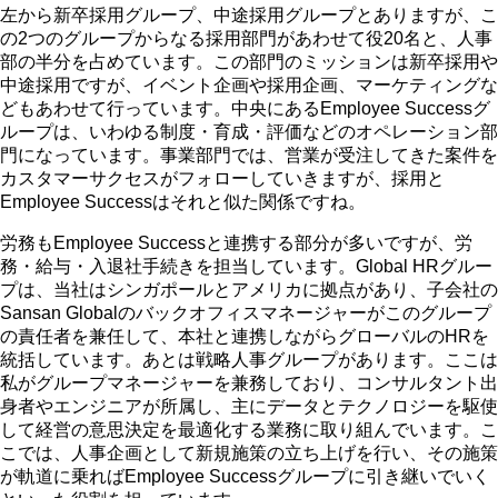
左から新卒採用グループ、中途採用グループとありますが、こ
の2つのグループからなる採用部門があわせて役20名と、人事
部の半分を占めています。この部門のミッションは新卒採用や
中途採用ですが、イベント企画や採用企画、マーケティングな
どもあわせて行っています。中央にあるEmployee Successグ
ループは、いわゆる制度・育成・評価などのオペレーション部
門になっています。事業部門では、営業が受注してきた案件を
カスタマーサクセスがフォローしていきますが、採用と
Employee Successはそれと似た関係ですね。
労務もEmployee Successと連携する部分が多いですが、労
務・給与・入退社手続きを担当しています。Global HRグルー
プは、当社はシンガポールとアメリカに拠点があり、子会社の
Sansan Globalのバックオフィスマネージャーがこのグループ
の責任者を兼任して、本社と連携しながらグローバルのHRを
統括しています。あとは戦略人事グループがあります。ここは
私がグループマネージャーを兼務しており、コンサルタント出
身者やエンジニアが所属し、主にデータとテクノロジーを駆使
して経営の意思決定を最適化する業務に取り組んでいます。こ
こでは、人事企画として新規施策の立ち上げを行い、その施策
が軌道に乗ればEmployee Successグループに引き継いでいく