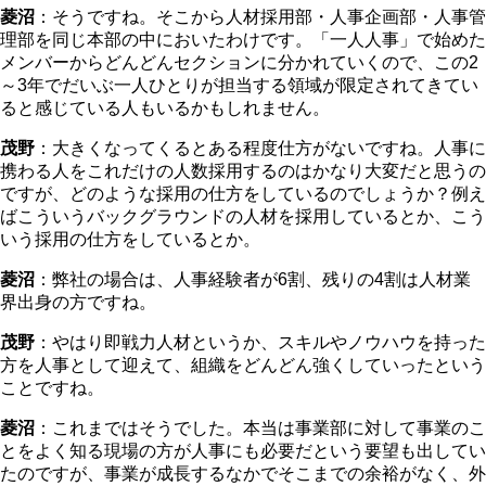
菱沼
：そうですね。そこから人材採用部・人事企画部・人事管
理部を同じ本部の中においたわけです。「一人人事」で始めた
メンバーからどんどんセクションに分かれていくので、この2
～3年でだいぶ一人ひとりが担当する領域が限定されてきてい
ると感じている人もいるかもしれません。
茂野
：大きくなってくるとある程度仕方がないですね。人事に
携わる人をこれだけの人数採用するのはかなり大変だと思うの
ですが、どのような採用の仕方をしているのでしょうか？例え
ばこういうバックグラウンドの人材を採用しているとか、こう
いう採用の仕方をしているとか。
菱沼
：弊社の場合は、人事経験者が6割、残りの4割は人材業
界出身の方ですね。
茂野
：やはり即戦力人材というか、スキルやノウハウを持った
方を人事として迎えて、組織をどんどん強くしていったという
ことですね。
菱沼
：これまではそうでした。本当は事業部に対して事業のこ
とをよく知る現場の方が人事にも必要だという要望も出してい
たのですが、事業が成長するなかでそこまでの余裕がなく、外