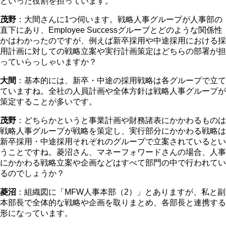
といった役割を担っています。
茂野
：大間さんに1つ伺います。戦略人事グループが人事部の
直下にあり、Employee Successグループとどのような関係性
かはわかったのですが、例えば新卒採用や中途採用における採
用計画に対しての戦略立案や実行計画策定はどちらの部署が担
っていらっしゃいますか？
大間
：基本的には、新卒・中途の採用戦略は各グループで立て
ていますね。全社の人員計画や全体方針は戦略人事グループが
策定することが多いです。
茂野
：どちらかというと事業計画や財務諸表にかかわるものは
戦略人事グループが戦略を策定し、実行部分にかかわる戦略は
新卒採用・中途採用それぞれのグループで立案されているとい
うことですね。菱沼さん、マネーフォワードさんの場合、人事
にかかわる戦略立案や企画などはすべて部門の中で行われてい
るのでしょうか？
菱沼
：組織図に「MFW人事本部（2）」とありますが、私と副
本部長で全体的な戦略や企画を取りまとめ、各部長と連携する
形になっています。