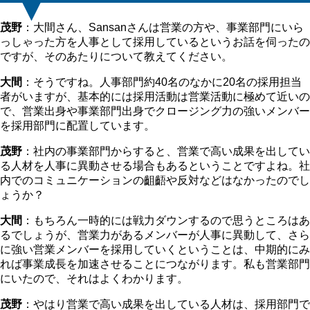
茂野
：大間さん、Sansanさんは営業の方や、事業部門にいら
っしゃった方を人事として採用しているというお話を伺ったの
ですが、そのあたりについて教えてください。
大間
：そうですね。人事部門約40名のなかに20名の採用担当
者がいますが、基本的には採用活動は営業活動に極めて近いの
で、営業出身や事業部門出身でクロージング力の強いメンバー
を採用部門に配置しています。
茂野
：社内の事業部門からすると、営業で高い成果を出してい
る人材を人事に異動させる場合もあるということですよね。社
内でのコミュニケーションの齟齬や反対などはなかったのでし
ょうか？
大間
：もちろん一時的には戦力ダウンするので思うところはあ
るでしょうが、営業力があるメンバーが人事に異動して、さら
に強い営業メンバーを採用していくということは、中期的にみ
れば事業成長を加速させることにつながります。私も営業部門
にいたので、それはよくわかります。
茂野
：やはり営業で高い成果を出している人材は、採用部門で