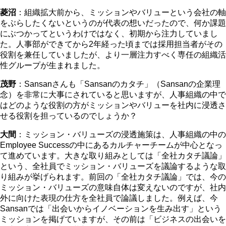
菱沼
：組織拡大前から、ミッションやバリューという会社の軸
をぶらしたくないというのが代表の想いだったので、何か課題
にぶつかってというわけではなく、初期から注力していまし
た。人事部ができてから2年経った頃までは採用担当者がその
役割を兼任していましたが、より一層注力すべく専任の組織活
性グループが生まれました。
茂野
：Sansanさんも「Sansanのカタチ」（Sansanの企業理
念）を非常に大事にされていると思いますが、人事組織の中で
はどのような役割の方がミッションやバリューを社内に浸透さ
せる役割を担っているのでしょうか？
大間
：ミッション・バリューズの浸透施策は、人事組織の中の
Employee Successの中にあるカルチャーチームが中心となっ
て進めています。大きな取り組みとしては「全社カタチ議論」
という、全社員でミッション・バリューズを議論するような取
り組みが挙げられます。前回の「全社カタチ議論」では、今の
ミッション・バリューズの意味自体は変えないのですが、社内
外に向けた表現の仕方を全社員で論議しました。例えば、今
Sansanでは「出会いからイノベーションを生み出す」という
ミッションを掲げていますが、その前は「ビジネスの出会いを