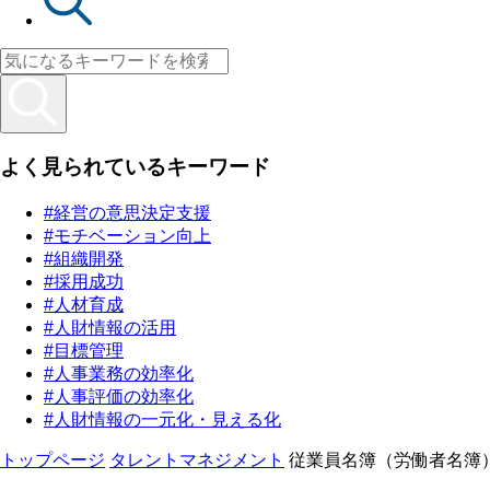
よく見られているキーワード
#経営の意思決定支援
#モチベーション向上
#組織開発
#採用成功
#人材育成
#人財情報の活用
#目標管理
#人事業務の効率化
#人事評価の効率化
#人財情報の一元化・見える化
トップページ
タレントマネジメント
従業員名簿（労働者名簿