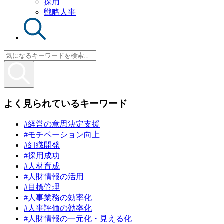
採用
戦略人事
よく見られているキーワード
#経営の意思決定支援
#モチベーション向上
#組織開発
#採用成功
#人材育成
#人財情報の活用
#目標管理
#人事業務の効率化
#人事評価の効率化
#人財情報の一元化・見える化