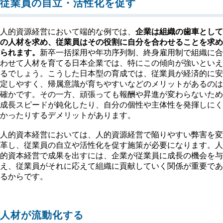
従業員の自立・活性化を促す
人的資源経営において端的な例では、
企業は組織の歯車として
の人材を求め、従業員はその役割に自分を合わせることを求め
られます。
新卒一括採用や年功序列制、終身雇用制で組織に合
わせて人材を育てる日本企業では、特にこの傾向が強いといえ
るでしょう。こうした日本型の育成では、従業員が経済的に安
定しやすく、帰属意識が育ちやすいなどのメリットがあるのは
確かです。その一方、頑張っても報酬や昇進が変わらないため
成長スピードが鈍化したり、自分の個性や主体性を発揮しにく
かったりするデメリットがあります。
人的資本経営においては、人的資源経営で陥りやすい弊害を変
革し、従業員の自立や活性化を促す施策が必要になります。人
的資本経営で成果を出すには、企業が従業員に成長の機会を与
え、従業員がそれに応えて組織に貢献していく関係が重要であ
るからです。
人材が流動化する