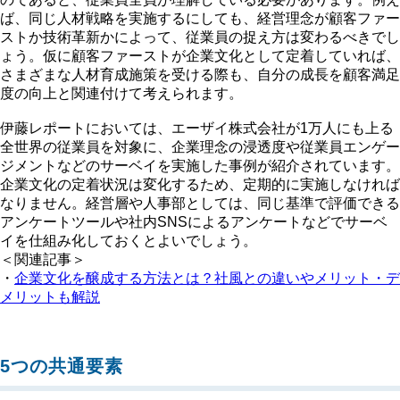
ば、同じ人材戦略を実施するにしても、経営理念が顧客ファー
ストか技術革新かによって、従業員の捉え方は変わるべきでし
ょう。仮に顧客ファーストが企業文化として定着していれば、
さまざまな人材育成施策を受ける際も、自分の成長を顧客満足
度の向上と関連付けて考えられます。
伊藤レポートにおいては、エーザイ株式会社が1万人にも上る
全世界の従業員を対象に、企業理念の浸透度や従業員エンゲー
ジメントなどのサーベイを実施した事例が紹介されています。
企業文化の定着状況は変化するため、定期的に実施しなければ
なりません。経営層や人事部としては、同じ基準で評価できる
アンケートツールや社内SNSによるアンケートなどでサーベ
イを仕組み化しておくとよいでしょう。
＜関連記事＞
・
企業文化を醸成する方法とは？社風との違いやメリット・デ
メリットも解説
5つの共通要素