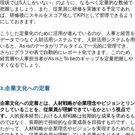
現状では5人しかいない」のように、なるべく定量的な数値で
把握しましょう。また、従業員に研修を実施する予定であれ
ば、研修後にスキルをスコア化してKPIとして管理できるよう
にしておきます。
こうした定量化のために活用が進んでいるのが、人事と経営を
データでつなぐ人財活用システムです。人財活用システムを用
いると、As isのデータがリアルタイムで一元的に管理でき、
さらにグラフや表で自動的にレポート化できます。このため、
経営層や人事担当者がAs isとTo beのギャップを定量把握しや
すくなるでしょう。
3.企業文化への定着
企業文化への定着とは、人材戦略が企業理念やビジョンとリン
クしていることを、従業員が理解できているかという視点で
す。
人的資本経営における人材戦略は短期的な成果を求めるも
のではなく、長期的で持続的な企業成長を目指すものです。し
たがって、人材戦略が企業理念やビジョンを実現するためのも
のであると、従業員全員が理解している必要があります。例え