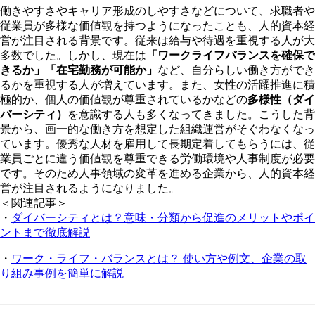
働きやすさやキャリア形成のしやすさなどについて、求職者や
従業員が多様な価値観を持つようになったことも、人的資本経
営が注目される背景です。従来は給与や待遇を重視する人が大
多数でした。しかし、現在は
「ワークライフバランスを確保で
きるか」「在宅勤務が可能か」
など、自分らしい働き方ができ
るかを重視する人が増えています。また、女性の活躍推進に積
極的か、個人の価値観が尊重されているかなどの
多様性（ダイ
バーシティ）
を意識する人も多くなってきました。こうした背
景から、画一的な働き方を想定した組織運営がそぐわなくなっ
ています。優秀な人材を雇用して長期定着してもらうには、従
業員ごとに違う価値観を尊重できる労働環境や人事制度が必要
です。そのため人事領域の変革を進める企業から、人的資本経
営が注目されるようになりました。
＜関連記事＞
・
ダイバーシティとは？意味・分類から促進のメリットやポイ
ントまで徹底解説
・
ワーク・ライフ・バランスとは？ 使い方や例文、企業の取
り組み事例を簡単に解説