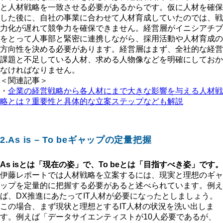
と人材戦略を一致させる必要があるからです。仮に人材を確保
した後に、自社の事業に合わせて人材育成していたのでは、戦
力化が遅れて競争力を確保できません。経営層がイニシアチブ
をとって人事部と緊密に連携しながら、採用活動や人材育成の
方向性を決める必要があります。経営層はまず、全社的な経営
課題と不足している人材、求める人物像などを明確にしておか
なければなりません。
＜関連記事＞
・
企業の経営戦略から各人材にまで大きな影響を与える人材戦
略とは？重要性と具体的な立案ステップなども解説
2.As is – To beギャップの定量把握
As isとは「現在の姿」で、To beとは「目指すべき姿」です。
伊藤レポートでは人材戦略を立案するには、現実と理想のギャ
ップを定量的に把握する必要があると述べられています。例え
ば、DX推進にあたってIT人材が必要になったとしましょう。
この場合、まず現状と理想とするIT人材の状況を洗い出しま
す。例えば「データサイエンティストが10人必要であるが、