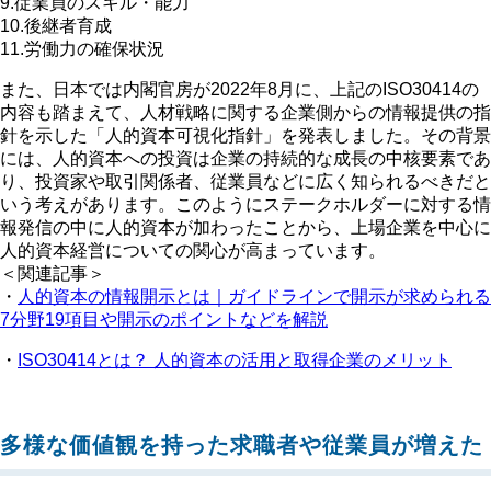
9.従業員のスキル・能力
10.後継者育成
11.労働力の確保状況
また、日本では内閣官房が2022年8月に、上記のISO30414の
内容も踏まえて、人材戦略に関する企業側からの情報提供の指
針を示した「人的資本可視化指針」を発表しました。その背景
には、人的資本への投資は企業の持続的な成長の中核要素であ
り、投資家や取引関係者、従業員などに広く知られるべきだと
いう考えがあります。このようにステークホルダーに対する情
報発信の中に人的資本が加わったことから、上場企業を中心に
人的資本経営についての関心が高まっています。
＜関連記事＞
・
人的資本の情報開示とは｜ガイドラインで開示が求められる
7分野19項目や開示のポイントなどを解説
・
ISO30414とは？ 人的資本の活用と取得企業のメリット
多様な価値観を持った求職者や従業員が増えた