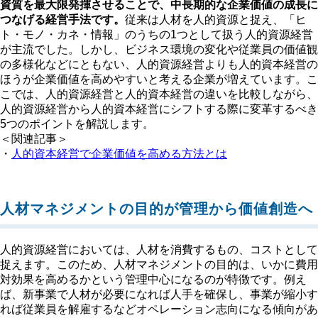
資質を最大限発揮させることで、中長期的な企業価値の成長に
つなげる経営手法です。
従来は人材を人的資源と捉え、「ヒ
ト・モノ・カネ・情報」のうちの1つとして扱う人的資源経営
が主流でした。しかし、ビジネス環境の変化や従業員の価値観
の多様化などにともない、人的資源経営よりも人的資本経営の
ほうが企業価値を高めやすいと考える企業が増えています。こ
こでは、人的資源経営と人的資本経営の違いを比較しながら、
人的資源経営から人的資本経営にシフトする際に変革するべき
5つのポイントを解説します。
＜関連記事＞
・
人的資本経営で企業価値を高める方法とは
人材マネジメントの目的が管理から価値創造へ
人的資源経営においては、人材を消費するもの、コストとして
捉えます。このため、人材マネジメントの目的は、いかに費用
対効果を高めるかという管理中心になるのが特徴です。例え
ば、新事業で人材が必要になれば人手を確保し、事業が縮小す
れば従業員を解雇するなどオペレーション志向になる傾向があ