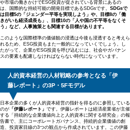
や市場の働きかけでESG投資が促されている背景にあるの
は、国際的な持続可能の開発目標であるSDGsです。
SDGsで
は目標5の「ジェンダー平等を実現しよう」や、目標8の「働
きがいも経済成長も」、目標10の「人や国の不平等をなくそ
う」など、人事施策とも関連する目標があります。
このような国際標準の価値観の浸透は今後も浸透すると考えら
れるため、ESG投資もまた一般的になっていくでしょう。し
たがって、企業がESG投資を呼び込むには、社会やガバナン
スの要素も配慮しなければならない時代になっています。
人的資本経営の人材戦略の参考となる「伊
藤レポート」の3P・5Fモデル
日本企業の多くが人的資本経営の指針を得るのに参照している
のが
「伊藤レポート」
です。伊藤レポートは経済産業省が主催
する「持続的な企業価値向上と人的資本に関する研究会」の報
告書で、主にコーポレートガバナンス、持続的企業価値の創
造、投資家目線の3つの観点から作成されています。この伊藤