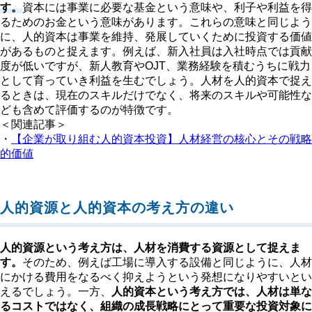
す。
資本には事業に必要な基金という意味や、利子や利益を得
るためのお金という意味があります。これらの意味と同じよう
に、人的資本は事業を維持、発展していくために投資する価値
があるものと捉えます。例えば、新入社員は入社時点では貢献
度が低いですが、新人教育やOJT、業務経験を積むうちに戦力
として育っていき利益を生むでしょう。人材を人的資本で捉え
るときは、現在のスキルだけでなく、将来のスキルや可能性な
ども含めて評価するのが特徴です。
＜関連記事＞
・
【企業が取り組む人的資本投資】人材経営の核心とその戦略
的価値
人的資源と人的資本の考え方の違い
人的資源という考え方は、人材を消費する資源として捉えま
す。
そのため、例えば工場に導入する設備と同じように、人材
にかける費用をなるべく抑えようという発想になりやすいとい
えるでしょう。一方、
人的資本という考え方では、人材は単な
るコストではなく、組織の成長戦略にとって重要な投資対象に