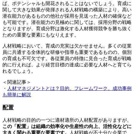
ば、ポテンシャルも開花されることはないでしょう。育成に
関して大きな効果が発揮される人材戦略の構築により、高い
潜在能力があるものの他社が採用を見送った人材の確保など
も可能です。潜在能力の見極めに関しては、採用分野の戦略
となりますが、育成分野は激化する人材獲得競争を勝ち抜く
ための重要な要素にもなりえます。
人材戦略において、育成の充実は欠かせません。多くの従業
員に共通する全体的な研修や指導も重要であるものの、個別
の育成も不可欠です。各従業員の特徴に見合った育成が戦略
的に行えれば、より経営目標の達成に必要な人材へと育てら
れるでしょう。
＜関連記事＞
・
人材マネジメントとは？目的、フレームワーク、成功事例
も簡単に解説
配置
人材戦略の目的の一つに適材適所の人材配置がありますが、
この「配置」は組織の効率化や生産性の向上、活性化などに
大きく関わる重要な要素です。
人材戦略が不十分な企業で