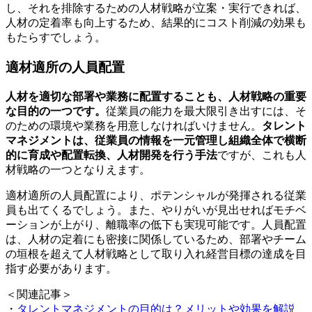
し、それを排除するための人材戦略が立案・実行できれば、
人材の定着率も向上するため、結果的にコスト削減の効果も
もたらすでしょう。
適材適所の人員配置
人材を適切な部署や業務に配置することも、人材戦略の重要
な目的の一つです。
従業員の能力を最大限引き出すには、そ
のための環境や業務を用意しなければいけません。
タレント
マネジメントは、従業員の情報を一元管理し組織全体で横断
的に育成や配置転換、人材開発を行う手法
ですが、これも人
材戦略の一つとなりえます。
適材適所の人員配置により、ポテンシャルが発揮される従業
員も出てくるでしょう。また、やりがいが見出せればモチベ
ーションが上がり、離職率の低下も実現可能です。人員配置
は、人材の定着にも密接に関係しているため、部署やチーム
の垣根を超えて人材戦略として取り入れ経営目標の達成を目
指す必要があります。
＜関連記事＞
・
タレントマネジメントの目的は？メリットや効果を解説