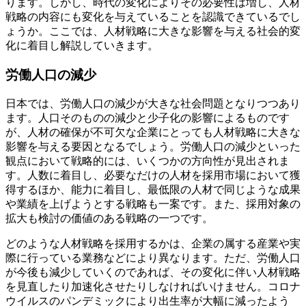
ります。しかし、時代の変化によりその必要性は増し、人材
戦略の内容にも変化を与えていることを認識できているでし
ょうか。ここでは、人材戦略に大きな影響を与える社会的変
化に着目し解説していきます。
労働人口の減少
日本では、労働人口の減少が大きな社会問題となりつつあり
ます。人口そのものの減少と少子化の影響によるものです
が、人材の確保が不可欠な企業にとっても人材戦略に大きな
影響を与える要因となるでしょう。労働人口の減少といった
観点において戦略的には、いくつかの方向性が見出されま
す。人数に着目し、必要なだけの人材を採用市場において獲
得するほか、能力に着目し、最低限の人材で同じような成果
や業績を上げようとする戦略も一案です。また、採用対象の
拡大も検討の価値のある戦略の一つです。
どのような人材戦略を採用するかは、企業の属する産業や実
際に行っている業務などにより異なります。ただ、労働人口
が今後も減少していくのであれば、その変化に伴い人材戦略
を見直したり加速化させたりしなければいけません。コロナ
ウイルスのパンデミックにより出生率が大幅に減ったよう