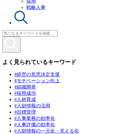
採用
戦略人事
よく見られているキーワード
#経営の意思決定支援
#モチベーション向上
#組織開発
#採用成功
#人材育成
#人財情報の活用
#目標管理
#人事業務の効率化
#人事評価の効率化
#人財情報の一元化・見える化