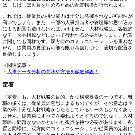
は、しばしば欠員を埋めるための配置転換が行われます。
これでは、従業員の持つ能力は十分に発揮されない可能性が
高いでしょう。また、一部の人事担当者や管理職の思い込み
による配置も避けなければいけません。人材戦略は、客観的
なデータや指標などによって行われる必要があります。配置
に関しても同様です。双方向のコミュニケーションを重ねな
がら、従業員の要望も可能な限り考慮しつつ、適切な配置を
目指しましょう。
＜関連記事＞
・
人事データ分析の意味や方法を徹底解説！
定着
「定着」も、人材戦略の目的、かつ構成要素の一つです。離
職の多くは、従業員の意思によるものですが、その意思は企
業の不十分な人材戦略がもたらしているケースも少なくあり
ません。従業員にすべてを委ねようとするのではなく、人材
戦略に問題がないかといった視点を持つ必要があります。配
置と同様に、双方向のコミュニケーションが従業員の定着に
は不可欠です。アンケートやサーベイなども活用し、より多