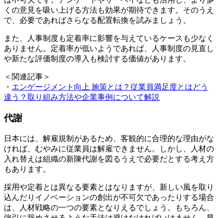
くの意見を吸い上げる方法も効果が期待できます。そのうえ
で、必要であればさらなる配置転換を試みましょう。
また、人事制度も定着率に影響を与えているケースも少なく
ありません。定着率が低いようであれば、人事制度の見直し
や新たな評価制度の導入も検討する価値があります。
＜関連記事＞
・
エンゲージメント向上 施策とは？従業員満足度とはどう
違う？取り組み方法や企業事例について解説
代謝
日本には、解雇規制があるため、客観的に合理的な理由がな
ければ、むやみに従業員は解雇できません。しかし、人材の
入れ替えは組織の新陳代謝を図るうえで必要だとする考え方
もあります。
採用や定着とは異なる要素とはなりますが、新しい風を取り
込んだりイノベーションの創出が不可欠であったりする場合
は、人材戦略の一つの要素となりえるでしょう。もちろん、
強引に辞めさせるような手法は避けなければいけません。早