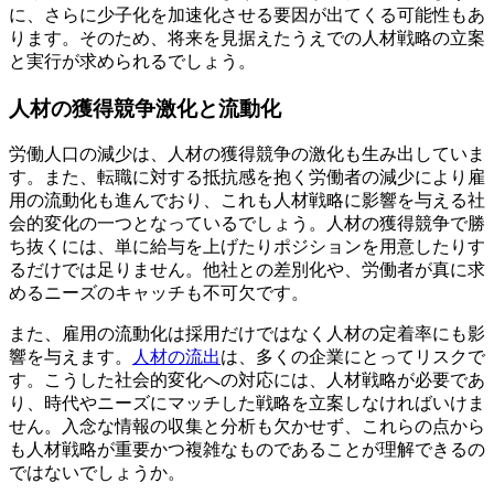
に、さらに少子化を加速化させる要因が出てくる可能性もあ
ります。そのため、将来を見据えたうえでの人材戦略の立案
と実行が求められるでしょう。
人材の獲得競争激化と流動化
労働人口の減少は、人材の獲得競争の激化も生み出していま
す。また、転職に対する抵抗感を抱く労働者の減少により雇
用の流動化も進んでおり、これも人材戦略に影響を与える社
会的変化の一つとなっているでしょう。人材の獲得競争で勝
ち抜くには、単に給与を上げたりポジションを用意したりす
るだけでは足りません。他社との差別化や、労働者が真に求
めるニーズのキャッチも不可欠です。
また、雇用の流動化は採用だけではなく人材の定着率にも影
響を与えます。
人材の流出
は、多くの企業にとってリスクで
す。こうした社会的変化への対応には、人材戦略が必要であ
り、時代やニーズにマッチした戦略を立案しなければいけま
せん。入念な情報の収集と分析も欠かせず、これらの点から
も人材戦略が重要かつ複雑なものであることが理解できるの
ではないでしょうか。