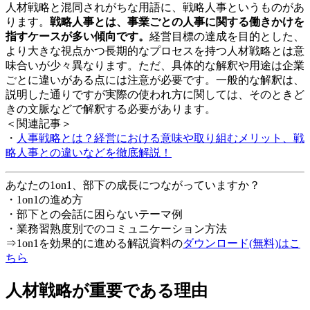
人材戦略と混同されがちな用語に、戦略人事というものがあ
ります。
戦略人事とは、事業ごとの人事に関する働きかけを
指すケースが多い傾向です。
経営目標の達成を目的とした、
より大きな視点かつ長期的なプロセスを持つ人材戦略とは意
味合いが少々異なります。ただ、具体的な解釈や用途は企業
ごとに違いがある点には注意が必要です。一般的な解釈は、
説明した通りですが実際の使われ方に関しては、そのときど
きの文脈などで解釈する必要があります。
＜関連記事＞
・
人事戦略とは？経営における意味や取り組むメリット、戦
略人事との違いなどを徹底解説！
あなたの1on1、部下の成長につながっていますか？
・1on1の進め方
・部下との会話に困らないテーマ例
・業務習熟度別でのコミュニケーション方法
⇒1on1を効果的に進める解説資料の
ダウンロード(無料)はこ
ちら
人材戦略が重要である理由