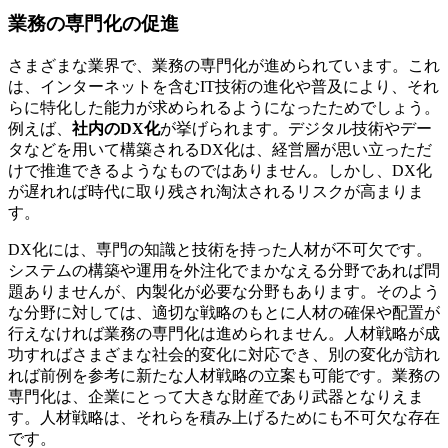
業務の専門化の促進
さまざまな業界で、業務の専門化が進められています。これ
は、インターネットを含むIT技術の進化や普及により、それ
らに特化した能力が求められるようになったためでしょう。
例えば、
社内のDX化
が挙げられます。デジタル技術やデー
タなどを用いて構築されるDX化は、経営層が思い立っただ
けで推進できるようなものではありません。しかし、DX化
が遅れれば時代に取り残され淘汰されるリスクが高まりま
す。
DX化には、専門の知識と技術を持った人材が不可欠です。
システムの構築や運用を外注化でまかなえる分野であれば問
題ありませんが、内製化が必要な分野もあります。そのよう
な分野に対しては、適切な戦略のもとに人材の確保や配置が
行えなければ業務の専門化は進められません。人材戦略が成
功すればさまざまな社会的変化に対応でき、別の変化が訪れ
れば前例を参考に新たな人材戦略の立案も可能です。業務の
専門化は、企業にとって大きな財産であり武器となりえま
す。人材戦略は、それらを積み上げるためにも不可欠な存在
です。