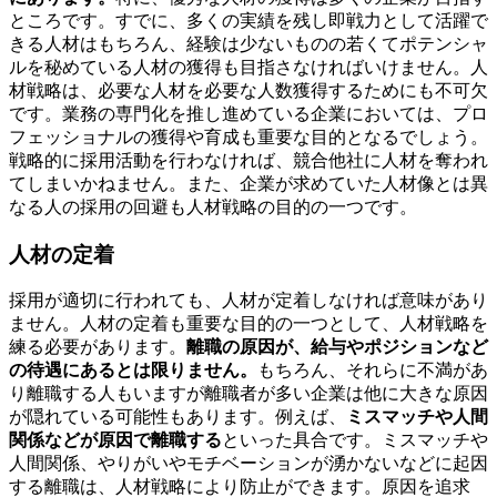
ところです。すでに、多くの実績を残し即戦力として活躍で
きる人材はもちろん、経験は少ないものの若くてポテンシャ
ルを秘めている人材の獲得も目指さなければいけません。人
材戦略は、必要な人材を必要な人数獲得するためにも不可欠
です。業務の専門化を推し進めている企業においては、プロ
フェッショナルの獲得や育成も重要な目的となるでしょう。
戦略的に採用活動を行わなければ、競合他社に人材を奪われ
てしまいかねません。また、企業が求めていた人材像とは異
なる人の採用の回避も人材戦略の目的の一つです。
人材の定着
採用が適切に行われても、人材が定着しなければ意味があり
ません。人材の定着も重要な目的の一つとして、人材戦略を
練る必要があります。
離職の原因が、給与やポジションなど
の待遇にあるとは限りません。
もちろん、それらに不満があ
り離職する人もいますが離職者が多い企業は他に大きな原因
が隠れている可能性もあります。例えば、
ミスマッチや人間
関係などが原因で離職する
といった具合です。ミスマッチや
人間関係、やりがいやモチベーションが湧かないなどに起因
する離職は、人材戦略により防止ができます。原因を追求