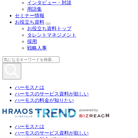
インタビュー・対談
用語集
セミナー情報
お役立ち資料
お役立ち資料トップ
タレントマネジメント
採用
戦略人事
ハーモスとは
ハーモスのサービス資料が欲しい
ハーモスの料金が知りたい
ハーモスとは
ハーモスのサービス資料が欲しい