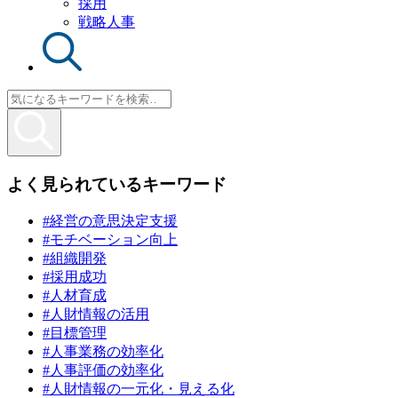
採用
戦略人事
よく見られているキーワード
#経営の意思決定支援
#モチベーション向上
#組織開発
#採用成功
#人材育成
#人財情報の活用
#目標管理
#人事業務の効率化
#人事評価の効率化
#人財情報の一元化・見える化