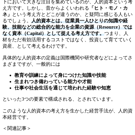
下において大きな注目を集めているのが、人的資本という考
え方です。しかし、昔からよくいわれる
「ヒト・モノ・カ
ネ」
という考え方とどこが違うのか、と疑問に感じる人もい
るでしょう。
人的資本とは、従業員一人ひとりの知識や経
験、技能などの総合的な能力を企業の資源（Resource）では
なく資本（Capital）として捉える考え方です。
つまり、人
材をただ有効活用するコストではなく、投資して育てていく
資産、として考えるわけです。
具体的な人的資本の定義は国際機関や研究者などによってさ
まざまですが、一般的には
教育や訓練によって身につけた知識や技能
生まれつき備わっている能力や才能
仕事や社会生活を通じて培われた経験や知恵
といった3つの要素で構成される、とされています。
このような人的資本の考え方を生かした経営手法が、人的資
本経営です。
＜関連記事＞