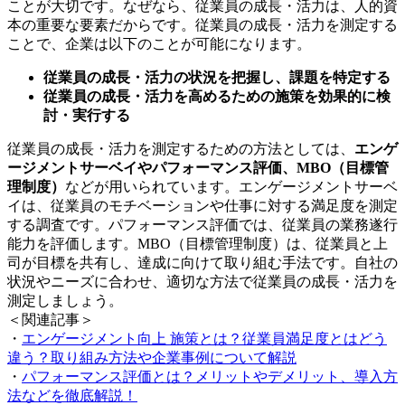
ことが大切です。なぜなら、従業員の成長・活力は、人的資
本の重要な要素だからです。従業員の成長・活力を測定する
ことで、企業は以下のことが可能になります。
従業員の成長・活力の状況を把握し、課題を特定する
従業員の成長・活力を高めるための施策を効果的に検
討・実行する
従業員の成長・活力を測定するための方法としては、
エンゲ
ージメントサーベイやパフォーマンス評価、MBO（目標管
理制度）
などが用いられています。エンゲージメントサーベ
イは、従業員のモチベーションや仕事に対する満足度を測定
する調査です。パフォーマンス評価では、従業員の業務遂行
能力を評価します。MBO（目標管理制度）は、従業員と上
司が目標を共有し、達成に向けて取り組む手法です。自社の
状況やニーズに合わせ、適切な方法で従業員の成長・活力を
測定しましょう。
＜関連記事＞
・
エンゲージメント向上 施策とは？従業員満足度とはどう
違う？取り組み方法や企業事例について解説
・
パフォーマンス評価とは？メリットやデメリット、導入方
法などを徹底解説！