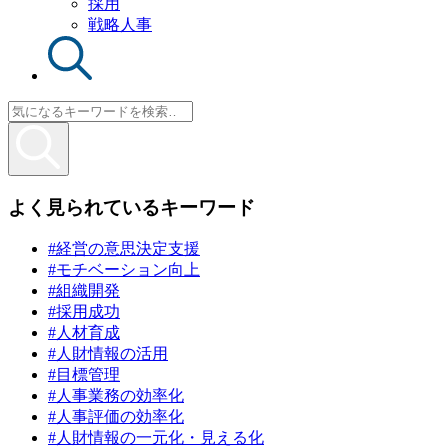
採用
戦略人事
よく見られているキーワード
#経営の意思決定支援
#モチベーション向上
#組織開発
#採用成功
#人材育成
#人財情報の活用
#目標管理
#人事業務の効率化
#人事評価の効率化
#人財情報の一元化・見える化