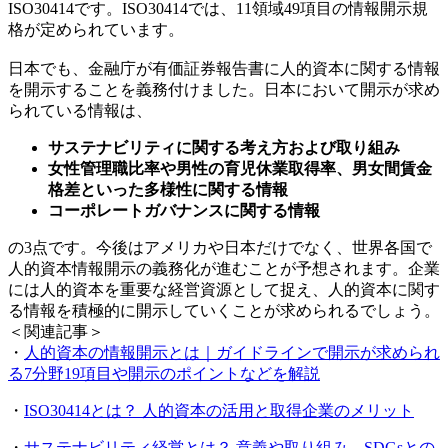
ISO30414です。ISO30414では、11領域49項目の情報開示規
格が定められています。
日本でも、金融庁が有価証券報告書に人的資本に関する情報
を開示することを義務付けました。日本において開示が求め
られている情報は、
サステナビリティに関する考え方および取り組み
女性管理職比率や男性の育児休業取得率、男女間賃金
格差といった多様性に関する情報
コーポレートガバナンスに関する情報
の3点です。今後はアメリカや日本だけでなく、世界各国で
人的資本情報開示の義務化が進むことが予想されます。企業
には人的資本を重要な経営資源として捉え、人的資本に関す
る情報を積極的に開示していくことが求められるでしょう。
＜関連記事＞
・
人的資本の情報開示とは｜ガイドラインで開示が求められ
る7分野19項目や開示のポイントなどを解説
・
ISO30414とは？ 人的資本の活用と取得企業のメリット
・
サステナビリティ経営とは？ 意義や取り組み、SDGsとの