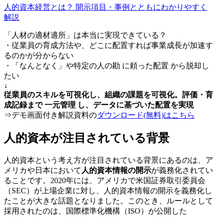
人的資本経営とは？ 開示項目・事例とともにわかりやすく
解説
「人材の適材適所」は本当に実現できている？
・従業員の育成方法や、どこに配置すれば事業成長が加速す
るのかが分からない
・「なんとなく」や特定の人の勘 に頼った配置 から脱却し
たい
↓
従業員のスキルを可視化し、組織の課題を可視化。評価・育
成記録まで 一元管理 し、データに基づいた配置を実現
⇒デモ画面付き解説資料の
ダウンロード(無料)はこちら
人的資本が注目されている背景
人的資本という考え方が注目されている背景にあるのは、ア
メリカや日本において
人的資本情報の開示
が義務化されてい
ることです。2020年には、アメリカで米国証券取引委員会
（SEC）が上場企業に対し、人的資本情報の開示を義務化し
たことが大きな話題となりました。このとき、ルールとして
採用されたのは、国際標準化機構（ISO）が公開した