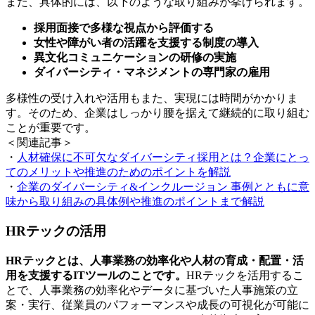
また、具体的には、以下のような取り組みが挙げられます。
採用面接で多様な視点から評価する
女性や障がい者の活躍を支援する制度の導入
異文化コミュニケーションの研修の実施
ダイバーシティ・マネジメントの専門家の雇用
多様性の受け入れや活用もまた、実現には時間がかかりま
す。そのため、企業はしっかり腰を据えて継続的に取り組む
ことが重要です。
＜関連記事＞
・
人材確保に不可欠なダイバーシティ採用とは？企業にとっ
てのメリットや推進のためのポイントを解説
・
企業のダイバーシティ&インクルージョン 事例とともに意
味から取り組みの具体例や推進のポイントまで解説
HRテックの活用
HRテックとは、人事業務の効率化や人材の育成・配置・活
用を支援するITツールのことです。
HRテックを活用するこ
とで、人事業務の効率化やデータに基づいた人事施策の立
案・実行、従業員のパフォーマンスや成長の可視化が可能に